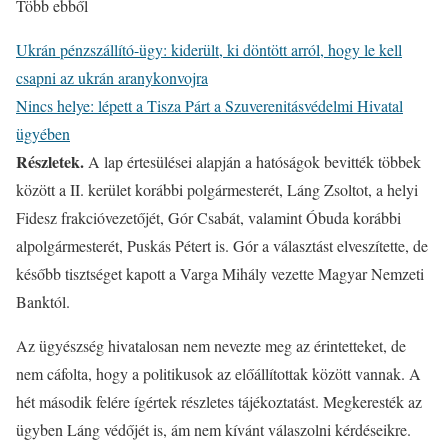
Több ebből
Ukrán pénzszállító-ügy: kiderült, ki döntött arról, hogy le kell
csapni az ukrán aranykonvojra
Nincs helye: lépett a Tisza Párt a Szuverenitásvédelmi Hivatal
ügyében
Részletek.
A lap értesülései alapján a hatóságok bevitték többek
között a II. kerület korábbi polgármesterét, Láng Zsoltot, a helyi
Fidesz frakcióvezetőjét, Gór Csabát, valamint Óbuda korábbi
alpolgármesterét, Puskás Pétert is. Gór a választást elveszítette, de
később tisztséget kapott a Varga Mihály vezette Magyar Nemzeti
Banktól.
Az ügyészség hivatalosan nem nevezte meg az érintetteket, de
nem cáfolta, hogy a politikusok az előállítottak között vannak. A
hét második felére ígértek részletes tájékoztatást. Megkeresték az
ügyben Láng védőjét is, ám nem kívánt válaszolni kérdéseikre.