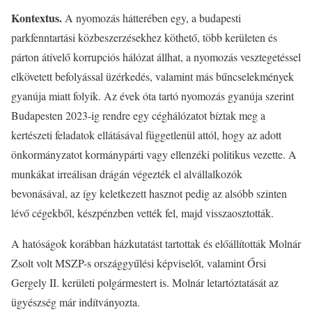
Kontextus.
A nyomozás hátterében egy, a budapesti
parkfenntartási közbeszerzésekhez köthető, több kerületen és
párton átívelő korrupciós hálózat állhat, a nyomozás vesztegetéssel
elkövetett befolyással üzérkedés, valamint más bűncselekmények
gyanúja miatt folyik. Az évek óta tartó nyomozás gyanúja szerint
Budapesten 2023-ig rendre egy céghálózatot bíztak meg a
kertészeti feladatok ellátásával függetlenül attól, hogy az adott
önkormányzatot kormánypárti vagy ellenzéki politikus vezette. A
munkákat irreálisan drágán végezték el alvállalkozók
bevonásával, az így keletkezett hasznot pedig az alsóbb szinten
lévő cégekből, készpénzben vették fel, majd visszaosztották.
A hatóságok korábban házkutatást tartottak és előállították Molnár
Zsolt volt MSZP-s országgyűlési képviselőt, valamint Őrsi
Gergely II. kerületi polgármestert is. Molnár letartóztatását az
ügyészség már indítványozta.