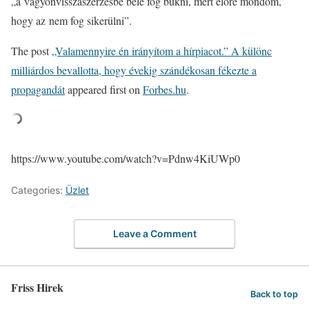
„a vagyonvisszaszerzésbe bele fog bukni, mert előre mondom,
hogy az nem fog sikerülni”.
The post
„Valamennyire én irányítom a hírpiacot.” A különc
milliárdos bevallotta, hogy évekig szándékosan fékezte a
propagandát
appeared first on
Forbes.hu
.
https://www.youtube.com/watch?v=Pdnw4KiUWp0
Categories:
Üzlet
Leave a Comment
Friss Hirek
Back to top