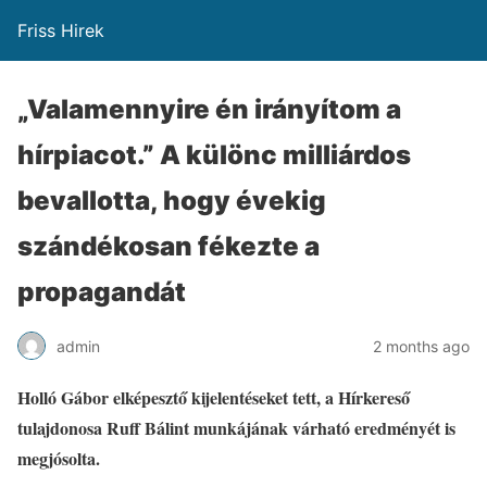
Friss Hirek
„Valamennyire én irányítom a
hírpiacot.” A különc milliárdos
bevallotta, hogy évekig
szándékosan fékezte a
propagandát
admin
2 months ago
Holló Gábor elképesztő kijelentéseket tett, a Hírkereső
tulajdonosa Ruff Bálint munkájának várható eredményét is
megjósolta.