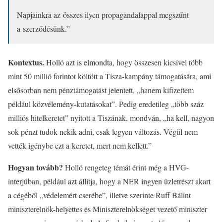
Napjainkra az összes ilyen propagandalappal megszűnt
a szerződésünk.”
Kontextus.
Holló azt is elmondta, hogy összesen kicsivel több
mint 50 millió forintot költött a Tisza-kampány támogatására, ami
elsősorban nem pénztámogatást jelentett, „hanem kifizettem
például közvélemény-kutatásokat”. Pedig eredetileg „több száz
milliós hitelkeretet” nyitott a Tiszának, mondván, „ha kell, nagyon
sok pénzt tudok nekik adni, csak legyen változás. Végül nem
vették igénybe ezt a keretet, mert nem kellett.”
Hogyan tovább?
Holló rengeteg témát érint még a HVG-
interjúban, például azt állítja, hogy a NER ingyen üzletrészt akart
a cégéből „védelemért cserébe”, illetve szerinte Ruff Bálint
miniszterelnök-helyettes és Miniszterelnökséget vezető miniszter