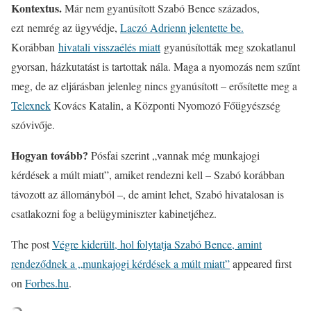
Kontextus.
Már nem gyanúsított Szabó Bence százados,
ezt nemrég az ügyvédje,
Laczó Adrienn jelentette be.
Korábban
hivatali visszaélés miatt
gyanúsították meg szokatlanul
gyorsan, házkutatást is tartottak nála. Maga a nyomozás nem szűnt
meg, de az eljárásban jelenleg nincs gyanúsított – erősítette meg a
Telexnek
Kovács Katalin, a Központi Nyomozó Főügyészség
szóvivője.
Hogyan tovább?
Pósfai szerint „vannak még munkajogi
kérdések a múlt miatt”, amiket rendezni kell – Szabó korábban
távozott az állományból –, de amint lehet, Szabó hivatalosan is
csatlakozni fog a belügyminiszter kabinetjéhez.
The post
Végre kiderült, hol folytatja Szabó Bence, amint
rendeződnek a „munkajogi kérdések a múlt miatt”
appeared first
on
Forbes.hu
.