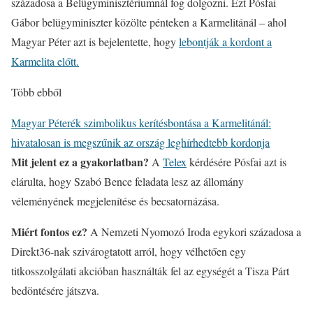
századosa a Belügyminisztériumnál fog dolgozni. Ezt Pósfai
Gábor belügyminiszter közölte pénteken a Karmelitánál – ahol
Magyar Péter azt is bejelentette, hogy
lebontják a kordont a
Karmelita előtt.
Több ebből
Magyar Péterék szimbolikus kerítésbontása a Karmelitánál:
hivatalosan is megszűnik az ország leghírhedtebb kordonja
Mit jelent ez a gyakorlatban?
A
Telex
kérdésére Pósfai azt is
elárulta, hogy Szabó Bence feladata lesz az állomány
véleményének megjelenítése és becsatornázása.
Miért fontos ez?
A Nemzeti Nyomozó Iroda egykori századosa a
Direkt36-nak szivárogtatott arról, hogy vélhetően egy
titkosszolgálati akcióban használták fel az egységét a Tisza Párt
bedöntésére játszva.