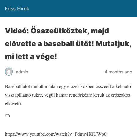
Friss Hirek
Videó: Összeütköztek, majd
elővette a baseball ütőt! Mutatjuk,
mi lett a vége!
admin
4 months ago
Baseball ütőt rántott miután egy előzés közben összeért a két autó
visszapillantó tükre, végül hamar rendőrkézre került az erőszakos
elkövető.
https://www.youtube.com/watch?v=Pdnw4KiUWp0