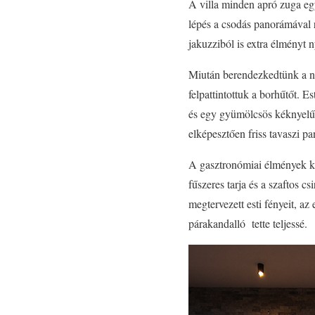
A villa minden apró zuga egy
lépés a csodás panorámával r
jakuzziból is extra élményt n
Miután berendezkedtünk a né
felpattintottuk a borhűtőt. E
és egy gyümölcsös kéknyelű 
elképesztően friss tavaszi p
A gasztronómiai élmények kinn
fűszeres tarja és a szaftos c
megtervezett esti fényeit, a
párakandalló tette teljessé.