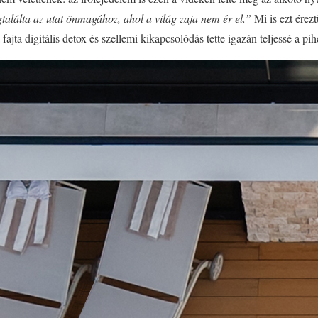
találta az utat önmagához, ahol a világ zaja nem ér el.”
Mi is ezt érezt
ajta digitális detox és szellemi kikapcsolódás tette igazán teljessé a pih