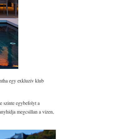
intha egy exkluzív klub
e szinte egybefolyt a
nyhídja megcsillan a vízen,