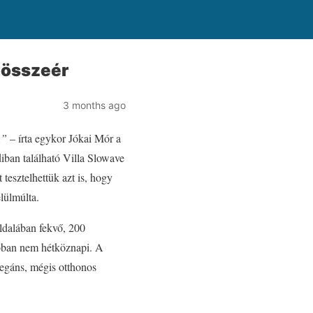
k összeér
3 months ago
.”
– írta egykor Jókai Mór a
iban található Villa Slowave
 tesztelhettük azt is, hogy
lülmúlta.
ldalában fekvő, 200
lóban nem hétköznapi. A
legáns, mégis otthonos