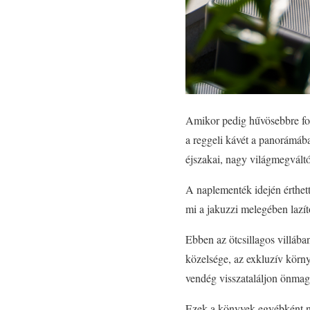
Amikor pedig hűvösebbre fordu
a reggeli kávét a panorámába
éjszakai, nagy világmegváltó
A naplementék idején érthett
mi a jakuzzi melegében lazít
Ebben az ötcsillagos villába
közelsége, az exkluzív körny
vendég visszataláljon önmagá
Ezek a könyvek egyébként ne