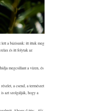
lett a bázisunk: itt ittuk meg
lax és itt folytak az
ídja megcsillant a vízen, és
részlet, a csend, a természet
is azt szolgálják, hogy a
yugalmát. Ahogy ő írta:
„Aki