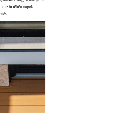
ük az itt töltött napok
enést.