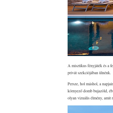
A misztikus fényjáték és a f
privát szekciójában ülnénk.
Persze, hol máshol, a napjain
környező domb bujazöld, ébr
olyan vizuális élmény, amit 