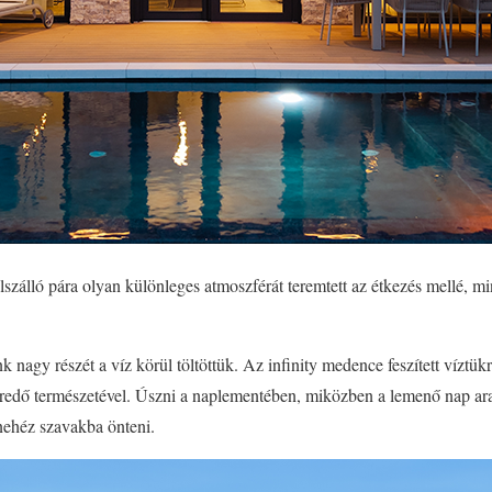
elszálló pára olyan különleges atmoszférát teremtett az étkezés mellé, m
k nagy részét a víz körül töltöttük. Az infinity medence feszített víztükr
edő természetével. Úszni a naplementében, miközben a lemenő nap ara
nehéz szavakba önteni.