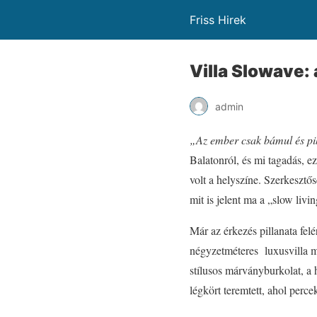
Friss Hirek
Villa Slowave: 
admin
„Az ember csak bámul és pih
Balatonról, és mi tagadás, 
volt a helyszíne. Szerkesztős
mit is jelent ma a „slow liv
Már az érkezés pillanata fe
négyzetméteres luxusvilla m
stílusos márványburkolat, a 
légkört teremtett, ahol percek 