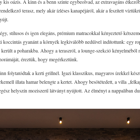
 kis oázis. A kinn és a benn szinte egybeolvad, az extravagáns étkezőb
endelkező terasz, mely akár ízléses kanapéjáról, akár a feszített víztü
yújt.
gy, stílusos és igen elegáns, prémium matracokkal kényeztető kétszem
sti koccintás gyanánt a környék legkiválóbb nedűivel indítottunk: egy ro
került a poharakba. Ahogy a teraszról, a lounge-szekció kényelméből
anorámáját, éreztük, hogy megérkeztünk.
 folytatódtak a kerti grillnél. Igazi klasszikus, magyaros ízekkel készül
sirkemell illata hamar belengte a kertet. Ahogy besötétedett, a villa „felk
z egész helyszín moziszerű látványt nyújtott. Az élményt a nappaliban 