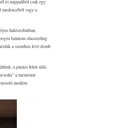
ől és nappaliból csak egy
krű medencéből vagy a
élyes hálószobáiban,
pogós balatoni olaszrizling
 néztük a szemben lévő domb
tünk: a parázs felett sülő,
apcsolta” a mesterien
duruzsoló modern