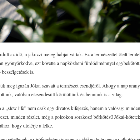
lt az idő, a jakuzzi meleg habjai vártak. Ez a természettel ölelt terület 
n gyönyörködve, ezt követte a napközbeni fürdőélménnyel egybekötött re
 beszélgetések is.
ük meg igazán Jókai szavait a természet csendjéről. Ahogy a nap aranyh
ottunk, valóban elcsendesült körülöttünk és bennünk is a világ.
n a „slow life” nem csak egy divatos kifejezés, hanem a valóság: minden 
ezet, minden részlet, még a polcokon sorakozó bőrkötésű Jókai-kötetek 
hoz, hogy utolérje a lelke.
m véletlenek: az írófejedelem is ezen a vidéken lelte meg az alkotó n