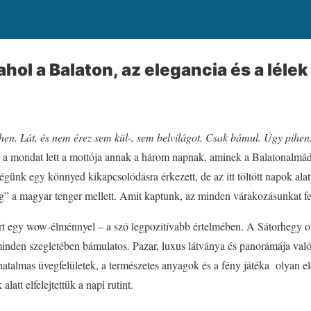
ahol a Balaton, az elegancia és a léle
en. Lát, és nem érez sem kül-, sem belvilágot. Csak bámul. Úgy pihen
ez a mondat lett a mottója annak a három napnak, aminek a Balatonalmád
égünk egy könnyed kikapcsolódásra érkezett, de az itt töltött napok alatt
ing” a magyar tenger mellett. Amit kaptunk, az minden várakozásunkat fe
lért egy wow-élménnyel – a szó legpozitívabb értelmében. A Sátorhegy o
inden szegletében bámulatos. Pazar, luxus látványa és panorámája va
hatalmas üvegfelületek, a természetes anyagok és a fény játéka olyan e
alatt elfelejtettük a napi rutint.