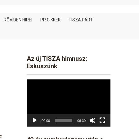
RÖVIDEN HIREI
PR CIKKEK
TISZA PÁRT
Az új TISZA himnusz:
Esküszünk
Video
Player
00:00
06:30
00