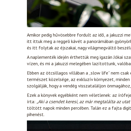
Amikor pedig hűvösebbre fordult az idő, a jakuzzi mel
itt ittuk meg a reggeli kávét a panorámában gyönyö
és itt folytak az éjszakai, nagy világmegváltó beszél
A naplementék idején érthettük meg igazán Jókai szav
vízen, és mi a jakuzzi melegében lazítottunk, valóba
Ebben az ötcsillagos villában a „slow life” nem csak 
természet közelsége, az exkluzív környezet, minden 
szolgálják, hogy a vendég visszataláljon önmagához, 
Ezek a könyvek egyébként nem véletlenek: az írófej
írta:
„Aki a csendet keresi, az már megtalálta az utat
töltött napok minden percében. Talán ez a fajta digit
pihenést.