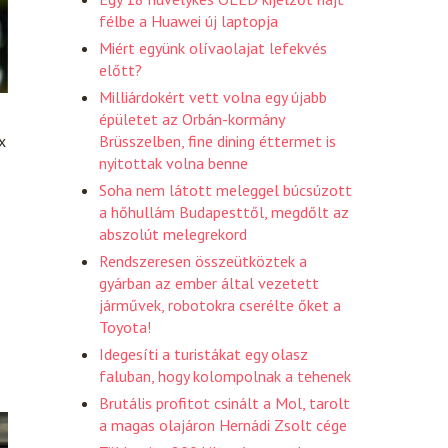
félbe a Huawei új laptopja
Miért együnk olívaolajat lefekvés
előtt?
Milliárdokért vett volna egy újabb
épületet az Orbán-kormány
Brüsszelben, fine dining éttermet is
x
nyitottak volna benne
Soha nem látott meleggel búcsúzott
a hőhullám Budapesttől, megdőlt az
abszolút melegrekord
Rendszeresen összeütköztek a
gyárban az ember által vezetett
járművek, robotokra cserélte őket a
Toyota!
Idegesíti a turistákat egy olasz
faluban, hogy kolompolnak a tehenek
Brutális profitot csinált a Mol, tarolt
a magas olajáron Hernádi Zsolt cége