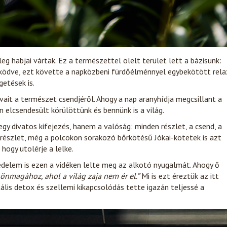
eg habjai vártak. Ez a természettel ölelt terület lett a bázisunk:
rködve, ezt követte a napközbeni fürdőélménnyel egybekötött rela
getések is.
ait a természet csendjéről. Ahogy a nap aranyhídja megcsillant a
n elcsendesült körülöttünk és bennünk is a világ.
egy divatos kifejezés, hanem a valóság: minden részlet, a csend, a
részlet, még a polcokon sorakozó bőrkötésű Jókai-kötetek is azt
hogy utolérje a lelke.
edelem is ezen a vidéken lelte meg az alkotó nyugalmát. Ahogy ő
 önmagához, ahol a világ zaja nem ér el.”
Mi is ezt éreztük az itt
ális detox és szellemi kikapcsolódás tette igazán teljessé a