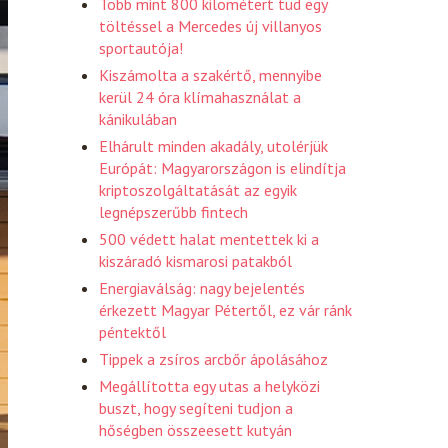
Több mint 800 kilométert tud egy
töltéssel a Mercedes új villanyos
sportautója!
Kiszámolta a szakértő, mennyibe
kerül 24 óra klímahasználat a
kánikulában
Elhárult minden akadály, utolérjük
Európát: Magyarországon is elindítja
kriptoszolgáltatását az egyik
legnépszerűbb fintech
500 védett halat mentettek ki a
kiszáradó kismarosi patakból
Energiaválság: nagy bejelentés
érkezett Magyar Pétertől, ez vár ránk
péntektől
Tippek a zsíros arcbőr ápolásához
Megállította egy utas a helyközi
buszt, hogy segíteni tudjon a
hőségben összeesett kutyán