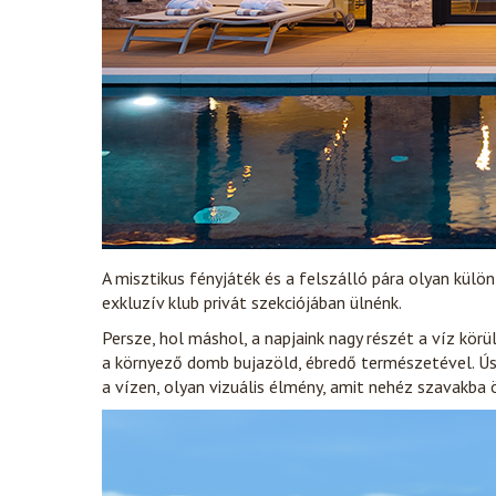
A misztikus fényjáték és a felszálló pára olyan kül
exkluzív klub privát szekciójában ülnénk.
Persze, hol máshol, a napjaink nagy részét a víz körü
a környező domb bujazöld, ébredő természetével. Ú
a vízen, olyan vizuális élmény, amit nehéz szavakba 