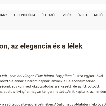
MÁNY
TECHNOLÓGIA
ÉLETMÓD
VIDÉK
ÜZLET
AUTÓ
on, az elegancia és a lélek
 kül-, sem belvilágot. Csak bámul. Úgy pihen.”
– írta egykor Jókai
a mottója annak a három napnak, aminek a Balatonalmádiban
ségünk egy könnyed kikapcsolódásra érkezett, de az itt töltött
ma a „slow living” a magyar tenger mellett. Amit kaptunk, az minden
– a szó legpozitívabb értelmében. A Sátorhegy oldalában fekvő, 2