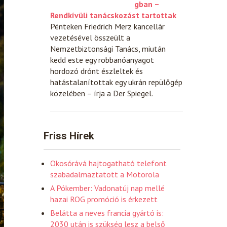
gban –
Rendkívüli tanácskozást tartottak
Pénteken Friedrich Merz kancellár
vezetésével összeült a
Nemzetbiztonsági Tanács, miután
kedd este egy robbanóanyagot
hordozó drónt észleltek és
hatástalanítottak egy ukrán repülőgép
közelében – írja a Der Spiegel.
Friss Hírek
Okosórává hajtogatható telefont
szabadalmaztatott a Motorola
A Pókember: Vadonatúj nap mellé
hazai ROG promóció is érkezett
Belátta a neves francia gyártó is:
2030 után is szükség lesz a belső