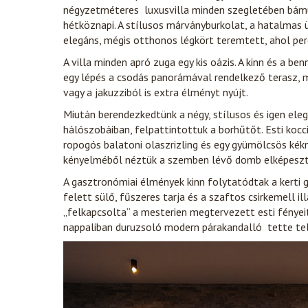
négyzetméteres luxusvilla minden szegletében bámu
hétköznapi. A stílusos márványburkolat, a hatalmas 
elegáns, mégis otthonos légkört teremtett, ahol perce
A villa minden apró zuga egy kis oázis. A kinn és a b
egy lépés a csodás panorámával rendelkező terasz, m
vagy a jakuzziból is extra élményt nyújt.
Miután berendezkedtünk a négy, stílusos és igen el
hálószobáiban, felpattintottuk a borhűtőt. Esti kocc
ropogós balatoni olaszrizling és egy gyümölcsös kékn
kényelméből néztük a szemben lévő domb elképesztő
A gasztronómiai élmények kinn folytatódtak a kerti gr
felett sülő, fűszeres tarja és a szaftos csirkemell i
„felkapcsolta” a mesterien megtervezett esti fényei
nappaliban duruzsoló modern párakandalló tette tel