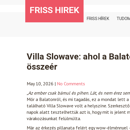
Skip
FRISS HIREK
to
content
FRISS HÍREK
TUDO
Villa Slowave: ahol a Balat
összeér
May 10, 2026
|
No Comments
„Az ember csak bámul és pihen. Lát, és nem érez sem
Mór a Balatonról, és mi tagadás, ez a mondat lett 
található Villa Slowave volt a helyszíne. Szerkesztő
napok alatt tesztelhettük azt is, hogy mit is jelent 
várakozásunkat felülmúlta.
Már az érkezés pillanata felért egy wow-élménnyel 