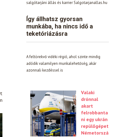
salgótarjáni állás és karrier Salgotarjanallas.hu
Így állhatsz gyorsan
munkába, ha nincs idő a
teketóriázásra
A feltörekvő vidéki régió, ahol szinte mindig
adódik valamilyen munkalehetőség, akár
azonnali kezdéssel is
Valaki
yt
drónnal
an
akart
felrobbanta
ni egy ukrán
repülőgépet
Németorszá