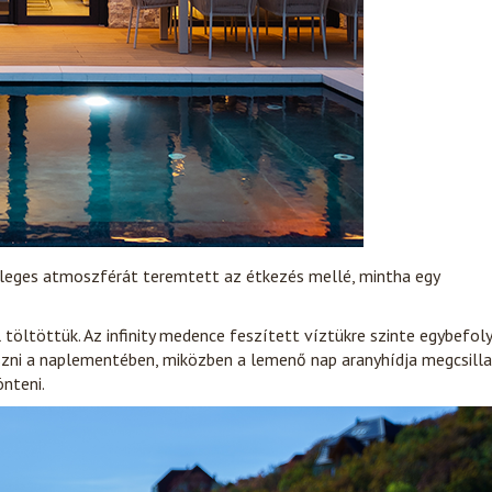
önleges atmoszférát teremtett az étkezés mellé, mintha egy
l töltöttük. Az infinity medence feszített víztükre szinte egybefol
szni a naplementében, miközben a lemenő nap aranyhídja megcsill
önteni.