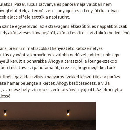
latos. Pazar, luxus látványa és panorámája valóban nem
üvegfelületek, a természetes anyagok és a fény játéka olyan
k alatt elfelejtettük a napi rutint.
enn szinte egybeolvad, az extravagáns étkezőből és nappaliból csak
ely akár ízléses kanapéjáról, akár a feszített víztükrű medencébő
egáns, prémium matracokkal kényeztető kétszemélyes
intás gyanánt a környék legkiválóbb nedűivel indítottunk: egy
yelű került a poharakba. Ahogy a teraszról, a lounge-szekció
en friss tavaszi panorámáját, éreztük, hogy megérkeztünk.
illnél. Igazi klasszikus, magyaros ízekkel készültünk: a parázs
llata hamar belengte a kertet. Ahogy besötétedett, a villa
t, az egész helyszín moziszerű látványt nyújtott. Az élményt a
jessé.