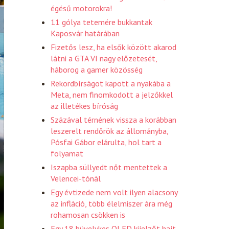
égésű motorokra!
11 gólya tetemére bukkantak
Kaposvár határában
Fizetős lesz, ha elsők között akarod
látni a GTA VI nagy előzetesét,
háborog a gamer közösség
Rekordbírságot kapott a nyakába a
Meta, nem finomkodott a jelzőkkel
az illetékes bíróság
Százával térnének vissza a korábban
leszerelt rendőrök az állományba,
Pósfai Gábor elárulta, hol tart a
folyamat
Iszapba süllyedt nőt mentettek a
Velencei-tónál
Egy évtizede nem volt ilyen alacsony
az infláció, több élelmiszer ára még
rohamosan csökken is
Egy 18 hüvelykes OLED kijelzőt hajt