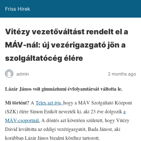
Friss Hirek
Vitézy vezetőváltást rendelt el a
MÁV-nál: új vezérigazgató jön a
szolgáltatócég élére
admin
2 months ago
Lázár János volt gimnáziumi évfolyamtársát váltotta le.
Mi történt?
A
Telex azt írja,
hogy a MÁV Szolgáltató Központ
(SZK) élére Simon Enikőt nevezték ki, aki 23 éve dolgozik
a
MÁV-csoportnál.
A döntés azt követően született, hogy Vitézy
Dávid leváltotta az eddigi vezérigazgatót, Bada Jánost, aki
korábban Lázár János bizalmi köréhez tartozott.