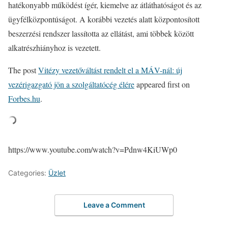
hatékonyabb működést ígér, kiemelve az átláthatóságot és az
ügyfélközpontúságot. A korábbi vezetés alatt központosított
beszerzési rendszer lassította az ellátást, ami többek között
alkatrészhiányhoz is vezetett.
The post
Vitézy vezetőváltást rendelt el a MÁV-nál: új
vezérigazgató jön a szolgáltatócég élére
appeared first on
Forbes.hu
.
https://www.youtube.com/watch?v=Pdnw4KiUWp0
Categories:
Üzlet
Leave a Comment