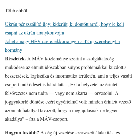
Több ebből
Ukrán pénzszállító-ügy: kiderült, ki döntött arról, hogy le kell
csapni az ukrán aranykonvojra
Jöhet a nagy HÉV-csere: ekkorra ígéri a 42 új szerelvényt a
kormány
Részletek.
A MÁV közleménye szerint a szolgáltatócég
működése az elmúlt időszakban súlyos problémákkal küzdött a
beszerzések, logisztika és informatika területén, ami a teljes vasúti
csoport működését is hátráltatta. „Ezt a helyzetet az érintett
felsővezetés nem tudta — vagy nem akarta — orvosolni. A
joggyakorló döntése ezért egyértelmű volt: minden érintett vezető
azonnali hatállyal távozott, hogy a megújulásnak ne legyen
akadálya” – írta a MÁV-csoport.
Hogyan tovább?
A cég új vezetése szervezeti átalakítást és