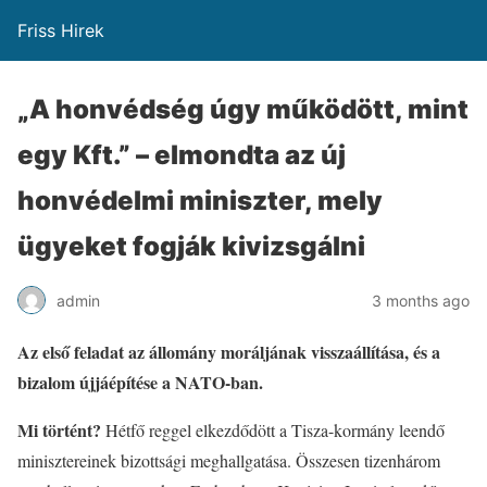
Friss Hirek
„A honvédség úgy működött, mint
egy Kft.” – elmondta az új
honvédelmi miniszter, mely
ügyeket fogják kivizsgálni
admin
3 months ago
Az első feladat az állomány moráljának visszaállítása, és a
bizalom újjáépítése a NATO-ban.
Mi történt?
Hétfő reggel elkezdődött a Tisza-kormány leendő
minisztereinek bizottsági meghallgatása. Összesen tizenhárom