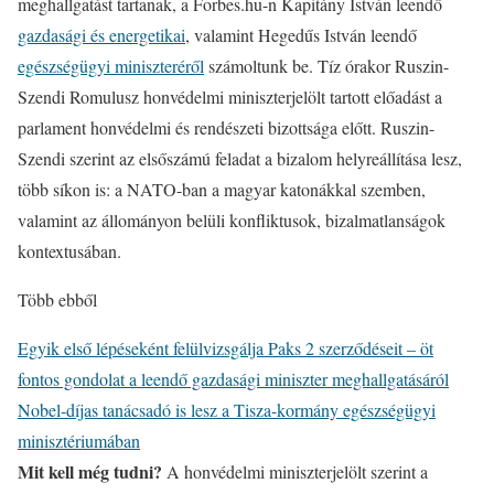
meghallgatást tartanak, a Forbes.hu-n Kapitány István leendő
gazdasági és energetikai
, valamint Hegedűs István leendő
egészségügyi miniszteréről
számoltunk be. Tíz órakor Ruszin-
Szendi Romulusz honvédelmi miniszterjelölt tartott előadást a
parlament honvédelmi és rendészeti bizottsága előtt. Ruszin-
Szendi szerint az elsőszámú feladat a bizalom helyreállítása lesz,
több síkon is: a NATO-ban a magyar katonákkal szemben,
valamint az állományon belüli konfliktusok, bizalmatlanságok
kontextusában.
Több ebből
Egyik első lépéseként felülvizsgálja Paks 2 szerződéseit – öt
fontos gondolat a leendő gazdasági miniszter meghallgatásáról
Nobel-díjas tanácsadó is lesz a Tisza-kormány egészségügyi
minisztériumában
Mit kell még tudni?
A honvédelmi miniszterjelölt szerint a