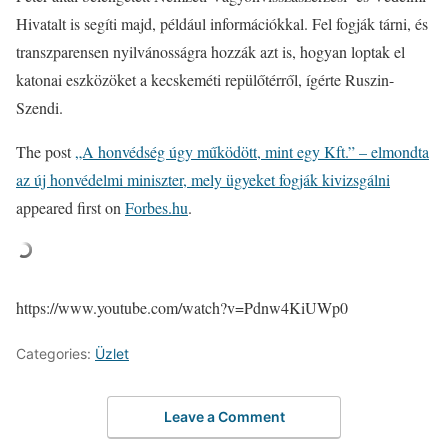
Hivatalt is segíti majd, például információkkal. Fel fogják tárni, és
transzparensen nyilvánosságra hozzák azt is, hogyan loptak el
katonai eszközöket a kecskeméti repülőtérről, ígérte Ruszin-
Szendi.
The post
„A honvédség úgy működött, mint egy Kft.” – elmondta
az új honvédelmi miniszter, mely ügyeket fogják kivizsgálni
appeared first on
Forbes.hu
.
https://www.youtube.com/watch?v=Pdnw4KiUWp0
Categories:
Üzlet
Leave a Comment