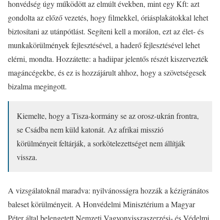
honvédség úgy működött az elmúlt években, mint egy Kft: azt
gondolta az előző vezetés, hogy filmekkel, óriásplakátokkal lehet
biztosítani az utánpótlást. Segíteni kell a morálon, ezt az élet- és
munkakörülmények fejlesztésével, a haderő fejlesztésével lehet
elérni, mondta. Hozzátette: a hadiipar jelentős részét kiszervezték
magáncégekbe, és ez is hozzájárult ahhoz, hogy a szövetségesek
bizalma megingott.
Kiemelte, hogy a Tisza-kormány se az orosz-ukrán frontra,
se Csádba nem küld katonát. Az afrikai misszió
körülményeit feltárják, a sorkötelezettséget nem állítják
vissza.
A vizsgálatoknál maradva: nyilvánosságra hozzák a kézigránátos
baleset körülményeit. A Honvédelmi Minisztérium a Magyar
Péter által belengetett Nemzeti Vagyonvisszaszerzési- és Védelmi