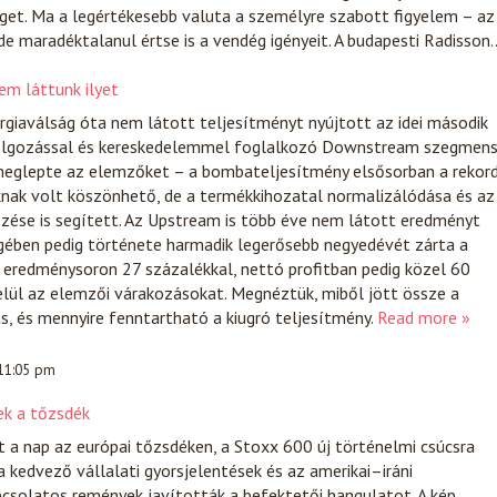
et. Ma a legértékesebb valuta a személyre szabott figyelem – az
 de maradéktalanul értse is a vendég igényeit. A budapesti Radisson
m láttunk ilyet
giaválság óta nem látott teljesítményt nyújtott az idei második
dolgozással és kereskedelemmel foglalkozó Downstream szegmen
eglepte az elemzőket – a bombateljesítmény elsősorban a rekor
knak volt köszönhető, de a termékkihozatal normalizálódása és az
kezése is segített. Az Upstream is több éve nem látott eredményt
égében pedig története harmadik legerősebb negyedévét zárta a
 eredménysoron 27 százalékkal, nettó profitban pedig közel 60
elül az elemzői várakozásokat. Megnéztük, miből jött össze a
s, és mennyire fenntartható a kiugró teljesítmény.
Read more »
 11:05 pm
ek a tőzsdék
t a nap az európai tőzsdéken, a Stoxx 600 új történelmi csúcsra
 kedvező vállalati gyorsjelentések és az amerikai–iráni
csolatos remények javították a befektetői hangulatot. A kép