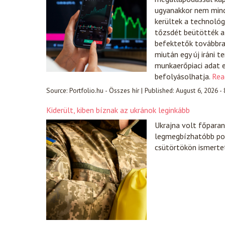
ugyanakkor nem mind
kerültek a technológ
tőzsdét beütötték a 
befektetők továbbra i
miután egy új iráni 
munkaerőpiaci adat e
befolyásolhatja.
Rea
Source:
Portfolio.hu - Összes hír
|
Published:
August 6, 2026 -
Kiderült, kiben bíznak az ukránok leginkább
Ukrajna volt főparanc
legmegbízhatóbb pol
csütörtökön ismerte