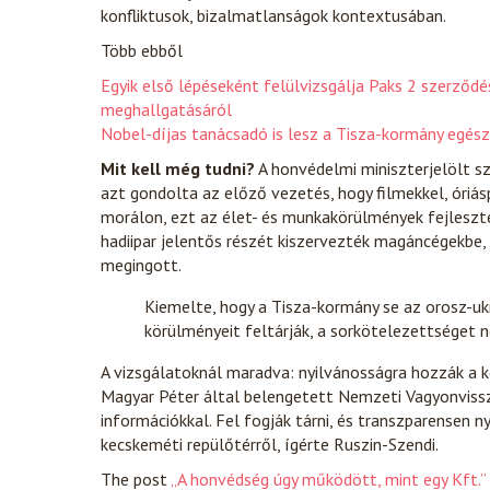
konfliktusok, bizalmatlanságok kontextusában.
Több ebből
Egyik első lépéseként felülvizsgálja Paks 2 szerződ
meghallgatásáról
Nobel-díjas tanácsadó is lesz a Tisza-kormány egés
Mit kell még tudni?
A honvédelmi miniszterjelölt s
azt gondolta az előző vezetés, hogy filmekkel, óriásp
morálon, ezt az élet- és munkakörülmények fejleszté
hadiipar jelentős részét kiszervezték magáncégekbe,
megingott.
Kiemelte, hogy a Tisza-kormány se az orosz-ukr
körülményeit feltárják, a sorkötelezettséget ne
A vizsgálatoknál maradva: nyilvánosságra hozzák a k
Magyar Péter által belengetett Nemzeti Vagyonvissza
információkkal. Fel fogják tárni, és transzparensen 
kecskeméti repülőtérről, ígérte Ruszin-Szendi.
The post
„A honvédség úgy működött, mint egy Kft.”