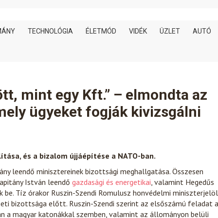
MÁNY
TECHNOLÓGIA
ÉLETMÓD
VIDÉK
ÜZLET
AUTÓ
, mint egy Kft.” – elmondta az
mely ügyeket fogják kivizsgálni
lítása, és a bizalom újjáépítése a NATO-ban.
ny leendő minisztereinek bizottsági meghallgatása. Összesen
apitány István leendő
gazdasági és energetikai
, valamint Hegedűs
 be. Tíz órakor Ruszin-Szendi Romulusz honvédelmi miniszterjelöl
ti bizottsága előtt. Ruszin-Szendi szerint az elsőszámú feladat 
ban a magyar katonákkal szemben, valamint az állományon belüli