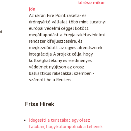
kérése mikor
jön
Az ukrán Fire Point rakéta- és
dróngyártó vállalat több mint tucatnyi
európai védelmi céggel kötött
ai
megállapodást a Freyja rakétavédelmi
rendszer kifejlesztésére, és
megkezdődött az egyes alrendszerek
integrációja. A projekt célja, hogy
költséghatékony és eredményes
védelmet nyújtson az orosz
ballisztikus rakétákkal szemben -
számolt be a Reuters.
Friss Hírek
Idegesíti a turistákat egy olasz
faluban, hogy kolompolnak a tehenek