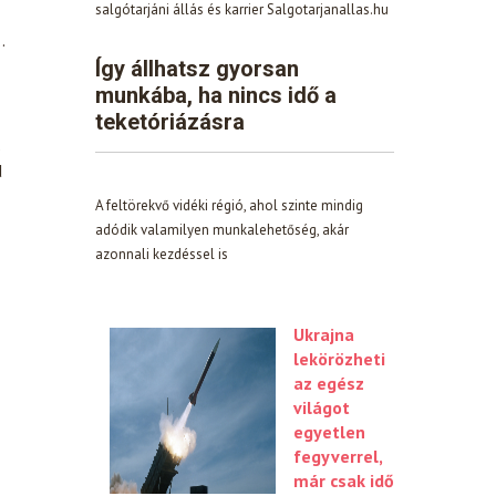
salgótarjáni állás és karrier Salgotarjanallas.hu
…
Így állhatsz gyorsan
munkába, ha nincs idő a
teketóriázásra
s
d
A feltörekvő vidéki régió, ahol szinte mindig
adódik valamilyen munkalehetőség, akár
azonnali kezdéssel is
Ukrajna
lekörözheti
az egész
világot
egyetlen
fegyverrel,
már csak idő