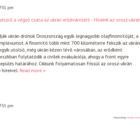
 7:51 pm
észül a végső csata az ukrán erődvárosért - Híreink az orosz-ukrá
ják ukrán drónok Oroszország egyik legnagyobb olajfinomítóját, a
mplexumot. A finomító több mint 700 kilométerre fekszik az ukrán
egyik utolsó, még ukrán kézen lévő városában, az erődként
szkban folytatódik a civilek evakuációja, ahogy a front egyre
lepülés határához. Cikkünk folyamatosan frissül az orosz-ukrán
híreivel.
Read more »
 7:51 pm
Powered by
Theme Mas