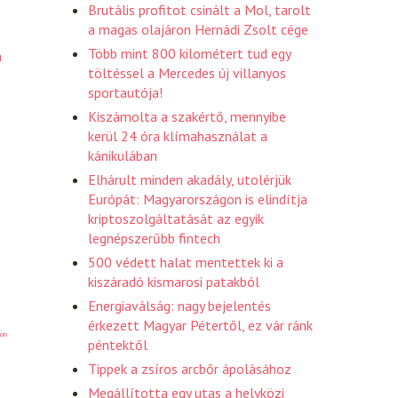
Brutális profitot csinált a Mol, tarolt
a magas olajáron Hernádi Zsolt cége
Több mint 800 kilométert tud egy
n
töltéssel a Mercedes új villanyos
sportautója!
Kiszámolta a szakértő, mennyibe
kerül 24 óra klímahasználat a
kánikulában
Elhárult minden akadály, utolérjük
Európát: Magyarországon is elindítja
kriptoszolgáltatását az egyik
legnépszerűbb fintech
500 védett halat mentettek ki a
kiszáradó kismarosi patakból
Energiaválság: nagy bejelentés
érkezett Magyar Pétertől, ez vár ránk
on
péntektől
Tippek a zsíros arcbőr ápolásához
Megállította egy utas a helyközi