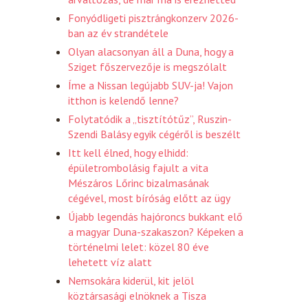
Fonyódligeti pisztrángkonzerv 2026-
ban az év strandétele
Olyan alacsonyan áll a Duna, hogy a
Sziget főszervezője is megszólalt
Íme a Nissan legújabb SUV-ja! Vajon
itthon is kelendő lenne?
Folytatódik a „tisztítótűz”, Ruszin-
Szendi Balásy egyik cégéről is beszélt
Itt kell élned, hogy elhidd:
épületrombolásig fajult a vita
Mészáros Lőrinc bizalmasának
cégével, most bíróság előtt az ügy
Újabb legendás hajóroncs bukkant elő
a magyar Duna-szakaszon? Képeken a
történelmi lelet: közel 80 éve
lehetett víz alatt
Nemsokára kiderül, kit jelöl
köztársasági elnöknek a Tisza