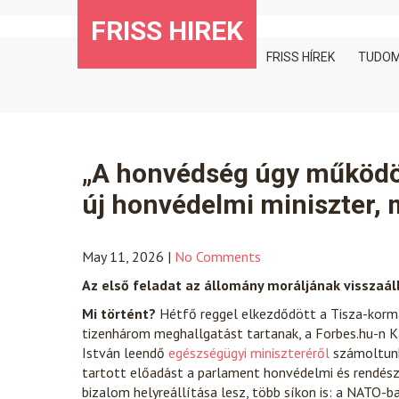
Skip
FRISS HIREK
to
content
FRISS HÍREK
TUDO
„A honvédség úgy működött
új honvédelmi miniszter, 
May 11, 2026
|
No Comments
Az első feladat az állomány moráljának visszaál
Mi történt?
Hétfő reggel elkezdődött a Tisza-kormá
tizenhárom meghallgatást tartanak, a Forbes.hu-n K
István leendő
egészségügyi miniszteréről
számoltunk
tartott előadást a parlament honvédelmi és rendésze
bizalom helyreállítása lesz, több síkon is: a NATO-