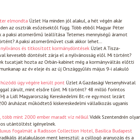
éter elmondta
Üzlet
Ha minden jól alakul, a hét végén akár
den az osztrák esőzésektől függ. Több ebből Magyar Péter
nak a paksi atomerőmű leállítása Tetemes mennyiségű áramot
i történt? A paksi atomerőművet csak akkor lehet…
 nyilvános és titkosított kormánydöntések
Üzlet
A Tisza-
al kevesebb döntését zárja el a nyilvánosság elől. Mi történt?
ek tucatjait hozta az Orbán-kabinet még a kormányváltás előtti
 munkanap az év eleje és az új Országgyűlés május 9-i alakuló
 húzódó ügy végére került pont
Üzlet
A Gazdasági Versenyhivatal
ggal zárult, mint elsőre tűnt. Mi történt? 48 millió forintos
VH) a Lidl Magyarország Kereskedelmi Bt.-re egy most lezárt
200 áruházat működtető kiskereskedelmi vállalkozás ugyanis
t, több mint 2000 ember maradt víz nélkül
Vidék
Szentendrén olya
tos utántöltést igényelnek.
 luxus fogalmát a Radisson Collection Hotel, Basilica Budapest
dikális átalakuláson ment keresztül: a csillogó aranyozás és a