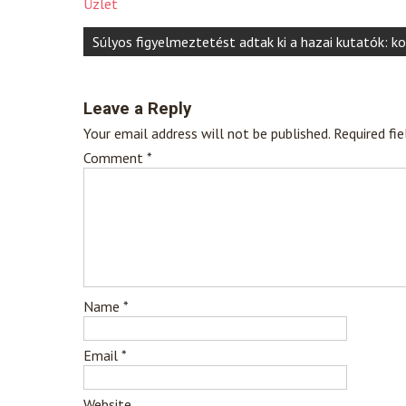
Üzlet
Post
Súlyos figyelmeztetést adtak ki a hazai kutatók: k
navigation
Leave a Reply
Your email address will not be published.
Required fi
Comment
*
Name
*
Email
*
Website