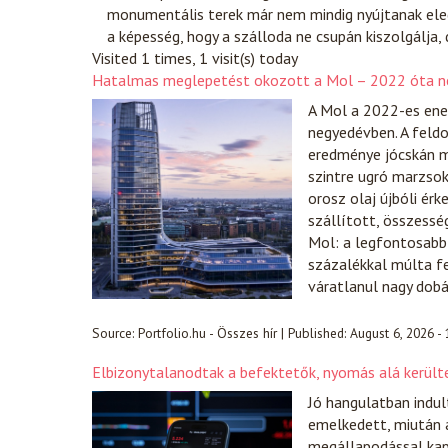
monumentális terek már nem mindig nyújtanak eleg
a képesség, hogy a szálloda ne csupán kiszolgálja,
Visited 1 times, 1 visit(s) today
Hatalmas meglepetést okozott a Mol – 2022 óta ne
A Mol a 2022-es ener
negyedévben. A fel
eredménye jócskán m
szintre ugró marzso
orosz olaj újbóli ér
szállított, összess
Mol: a legfontosabb
százalékkal múlta f
váratlanul nagy dobá
Source:
Portfolio.hu - Összes hír
|
Published:
August 6, 2026 -
Elbizonytalanodtak a befektetők, nyomás alá került
Jó hangulatban indul
emelkedett, miután a
megállapodással kap