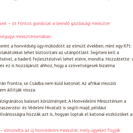
éseit – öt fontos gondolat a leendő gazdasági miniszter
zségügyi minisztériumában
zerint a honvédség úgy működött az elmúlt években, mint egy Kft:
lakátokkal lehet biztosítani az utánpótlást. Segíteni kell a
sével, a haderő fejlesztésével lehet elérni, mondta. Hozzátette: 
 és ez is hozzájárult ahhoz, hogy a szövetségesek bizalma
án frontra, se Csádba nem küld katonát. Az afrikai misszió
m állítják vissza.
ézigránátos baleset körülményeit. A Honvédelmi Minisztérium a
szerzési- és Védelmi Hivatalt is segíti majd, például
nyilvánosságra hozzák azt is, hogyan loptak el katonai eszközöket a
 – elmondta az új honvédelmi miniszter, mely ügyeket fogják