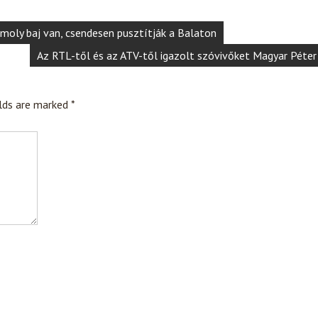
omoly baj van, csendesen pusztítják a Balaton
Az RTL-től és az ATV-től igazolt szóvivőket Magyar Péter
elds are marked
*