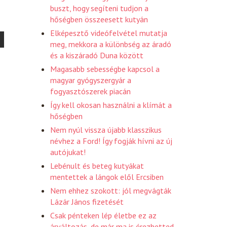
buszt, hogy segíteni tudjon a
hőségben összeesett kutyán
Elképesztő videófelvétel mutatja
meg, mekkora a különbség az áradó
és a kiszáradó Duna között
Magasabb sebességbe kapcsol a
magyar gyógyszergyár a
fogyasztószerek piacán
Így kell okosan használni a klímát a
hőségben
Nem nyúl vissza újabb klasszikus
névhez a Ford! Így fogják hívni az új
autójukat!
Lebénult és beteg kutyákat
mentettek a lángok elől Ercsiben
Nem ehhez szokott: jól megvágták
Lázár János fizetését
Csak pénteken lép életbe ez az
árváltozás, de már ma is érezhetted