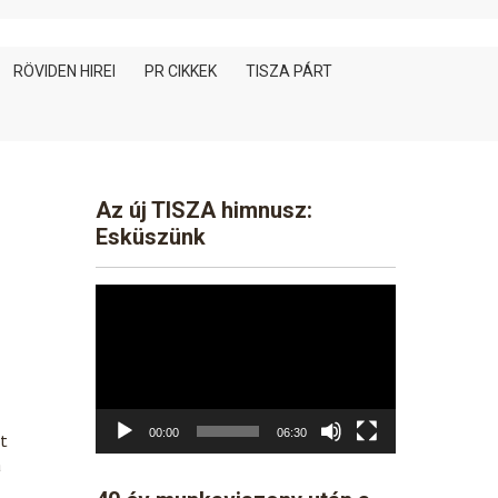
RÖVIDEN HIREI
PR CIKKEK
TISZA PÁRT
Az új TISZA himnusz:
Esküszünk
Video
Player
00:00
06:30
t
a