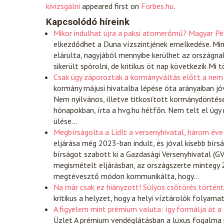
kivizsgálni
appeared first on
Forbes.hu
.
Kapcsolódó híreink
Mikor indulhat újra a paksi atomerőmű? Magyar P
elkezdődhet a Duna vízszintjének emelkedése. Min
elárulta, nagyjából mennyibe kerülhet az ország
sikerült spórolni, de kritikus öt nap következik M
Csak úgy záporoztak a kormányváltás előtt a nem
kormány májusi hivatalba lépése óta arányaiban jóv
Nem nyilvános, illetve titkosított kormánydöntés
hónapokban, írta a hvg.hu hétfőn. Nem telt el úgy
ülése…
Megbírságolta a Lidlt a versenyhivatal, három éve
eljárása még 2023-ban indult, és jóval kisebb bírsá
bírságot szabott ki a Gazdasági Versenyhivatal (G
megismételt eljárásban, az országszerte mintegy 
megtévesztő módon kommunikálta, hogy…
Na már csak ez hiányzott! Súlyos csőtörés történ
kritikus a helyzet, hogy a helyi víztárolók folyama
A figyelem mint prémium valuta: így formálja át a
Üzlet
A prémium vendéglátásban a luxus fogalma ra