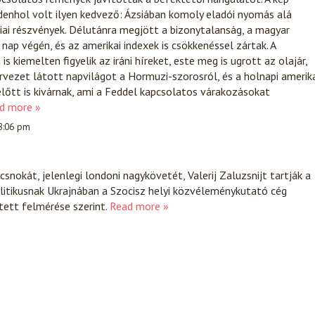
enhol volt ilyen kedvező: Ázsiában komoly eladói nyomás alá
iai részvények. Délutánra megjött a bizonytalanság, a magyar
nap végén, és az amerikai indexek is csökkenéssel zártak. A
s kiemelten figyelik az iráni híreket, este meg is ugrott az olajár,
tervezet látott napvilágot a Hormuzi-szorosról, és a holnapi amerik
lőtt is kivárnak, ami a Feddel kapcsolatos várakozásokat
d more »
 8:06 pm
snokát, jelenlegi londoni nagykövetét, Valerij Zaluzsnijt tartják a
itikusnak Ukrajnában a Szocisz helyi közvéleménykutató cég
tett felmérése szerint.
Read more »