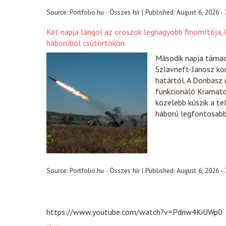
Source:
Portfolio.hu - Összes hír
|
Published:
August 6, 2026 -
Két napja lángol az oroszok legnagyobb finomítója, k
háborúból csütörtökön
Második napja támad
Szlavneft-Janosz ko
határtól. A Donbasz 
funkcionáló Kramator
közelebb kúszik a te
háború legfontosabb 
Source:
Portfolio.hu - Összes hír
|
Published:
August 6, 2026 -
https://www.youtube.com/watch?v=Pdnw4KiUWp0