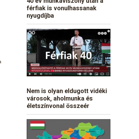
40 év munkaviszony után a
férfiak is vonulhassanak
nyugdíjba
a
Nem is olyan eldugott vidéki
városok, aholmunka és
életszínvonal összeér