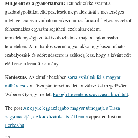
Mit jelent ez a gyakorlatban?
Jellinek cikke szerint a
gazdaságpolitikai elképezelések megvalósítását a mesterséges
intelligencia és a várhatóan érkező uniós források helyes és célzott
felhasználása egyaránt segítheti, ezek akár érdemi
termelékenységjavulást is okozhatnak majd a legfontosabb
területeken. A milliárdos szerint ugyanakkor egy kiszámítható
szabályozási- és adórendszerre is szükség lesz, hogy a kívánt célt
elérhesse a leendő kormány.
Kontextus.
Az elmúlt hetekben
sorra szólaltak fel a magyar
milliárdosok
a Tisza párt tervei mellett, a választást megelőzően
Wáberer György mellett
Balogh Levente is szavazásra buzdított
.
The post
Az egyik leggazdagabb magyar támogatja a Tisza
vagyonadóját, de kockázatokat is lát benne
appeared first on
Forbes.hu
.