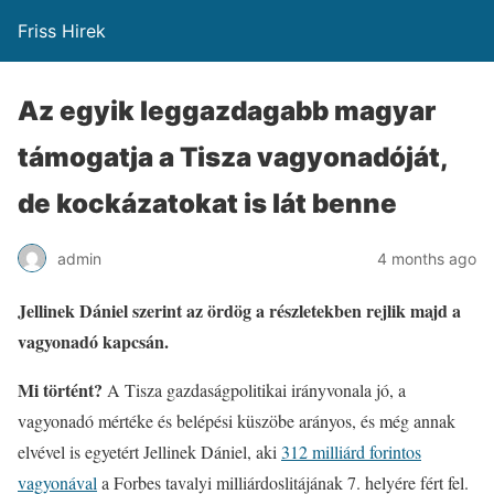
Friss Hirek
Az egyik leggazdagabb magyar
támogatja a Tisza vagyonadóját,
de kockázatokat is lát benne
admin
4 months ago
Jellinek Dániel szerint az ördög a részletekben rejlik majd a
vagyonadó kapcsán.
Mi történt?
A Tisza gazdaságpolitikai irányvonala jó, a
vagyonadó mértéke és belépési küszöbe arányos, és még annak
elvével is egyetért Jellinek Dániel, aki
312 milliárd forintos
vagyonával
a Forbes tavalyi milliárdoslitájának 7. helyére fért fel.