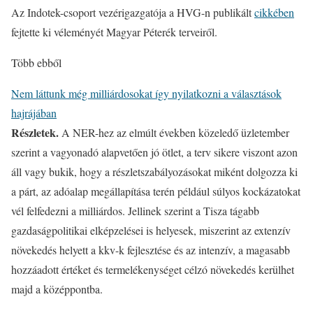
Az Indotek-csoport vezérigazgatója a HVG-n publikált
cikkében
fejtette ki véleményét Magyar Péterék terveiről.
Több ebből
Nem láttunk még milliárdosokat így nyilatkozni a választások
hajrájában
Részletek.
A NER-hez az elmúlt években közeledő üzletember
szerint a vagyonadó alapvetően jó ötlet, a terv sikere viszont azon
áll vagy bukik, hogy a részletszabályozásokat miként dolgozza ki
a párt, az adóalap megállapítása terén például súlyos kockázatokat
vél felfedezni a milliárdos. Jellinek szerint a Tisza tágabb
gazdaságpolitikai elképzelései is helyesek, miszerint az extenzív
növekedés helyett a kkv-k fejlesztése és az intenzív, a magasabb
hozzáadott értéket és termelékenységet célzó növekedés kerülhet
majd a középpontba.