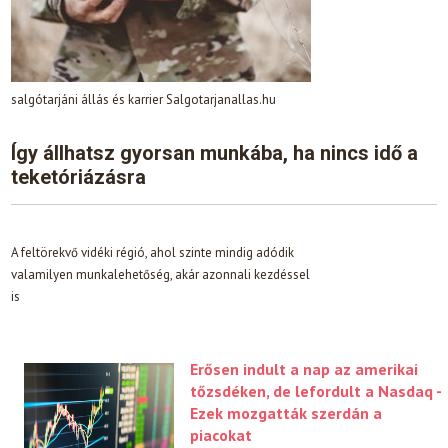
salgótarjáni állás és karrier Salgotarjanallas.hu
Így állhatsz gyorsan munkába, ha nincs idő a
teketóriázásra
A feltörekvő vidéki régió, ahol szinte mindig adódik
valamilyen munkalehetőség, akár azonnali kezdéssel
is
Erősen indult a nap az amerikai
tőzsdéken, de lefordult a Nasdaq -
Ezek mozgatták szerdán a
piacokat