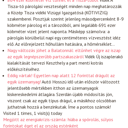
864 ezer köbméter víz tűnhet el a Tisza-tóból
Vidék
A
Tisza-tó párolgási veszteségét minden nap meghatározzák
a Közép Tisza vidéki Vízügyi Igazgatósá (KÖTIVIZIG)
szakemberei. Posztjuk szerint jelenleg másodpercenként 8-9
köbméter párolog el a tározóból, ami legalább 691 ezer
köbméter vizet jelent naponta. Másképp számolva: a
párolgás körülbelül napi egy centiméteres vízvesztést idéz
elő. Az előrejelzett hőhullám hatására, a hőmérséklet…
Nagy változás jöhet a Balatonnál: eltűnhet végre az iszap
az egyik legnépszerűbb partszakaszáról
Vidék
Új iszaplerakó
kialakítását tervezi Keszthely a part menti kotrás
előkészítéséhez.
Eddig vártak! Egyetlen nap alatt 12 forinttal drágult az
egyik üzemanyag!
Autó
Hosszú idő után először változott
jelentősebb mértékben itthon az üzemanyagok
kiskereskedelmi átlagára. Szerdán újabb módosítás jön,
viszont csak az egyik típus drágul, a másikhoz olcsóbban
juthatnak hozzá a benzinkutak. Íme a pontos számok!
Visited 1 times, 1 visit(s) today
Megjött az energiakrízis-számla: hiába a spórolás, súlyos
forintokat éget el az ország esténként