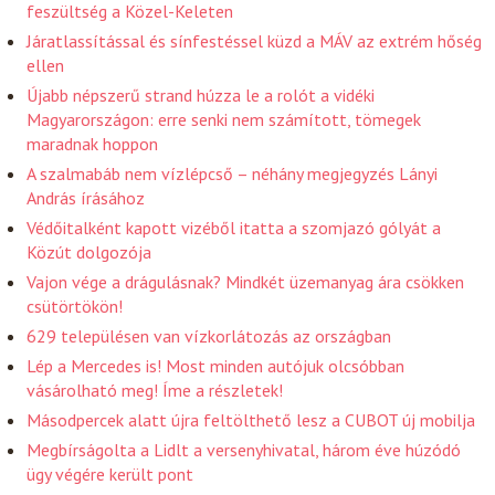
feszültség a Közel-Keleten
Járatlassítással és sínfestéssel küzd a MÁV az extrém hőség
ellen
Újabb népszerű strand húzza le a rolót a vidéki
Magyarországon: erre senki nem számított, tömegek
maradnak hoppon
A szalmabáb nem vízlépcső – néhány megjegyzés Lányi
András írásához
Védőitalként kapott vizéből itatta a szomjazó gólyát a
Közút dolgozója
Vajon vége a drágulásnak? Mindkét üzemanyag ára csökken
csütörtökön!
629 településen van vízkorlátozás az országban
Lép a Mercedes is! Most minden autójuk olcsóbban
vásárolható meg! Íme a részletek!
Másodpercek alatt újra feltölthető lesz a CUBOT új mobilja
Megbírságolta a Lidlt a versenyhivatal, három éve húzódó
ügy végére került pont