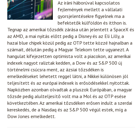
Az iráni háborúval kapcsolatos
fejlemények mellett a vállalati
gyorsjelentésekre figyelnek ma a
befektetők külföldön és itthon is.
Tegnap az amerikai tőzsdék zárása után jelentett a SpaceX és
az AMD, a mai nyitás előtt pedig a Disney és az Eli Lilly, a
hazai blue chipek közül pedig az OTP tette közzé hajnalban a
számait, délután pedig a Magyar Telekom tette ugyanezt. A
hangulat kifejezetten optimista volt a piacokon, az amerikai
indexek nagyot raliztak kedden, a Dow és az S&P 500 új
történelmi csúcsra ment, az ázsiai tőzsdéken is
emelkedéseket lehetett reggel látni, a Nikkei különösen jól
teljesített és az európai indexek is erősödésekkel nyitottak.
Napközben azonban olvadtak a pluszok Európában, a magyar
tőzsde pedig alulteljesítő volt ma a Mol és az OTP esése
következtében. Az amerikai tőzsdéken erősen indult a szerdai
kereskedés, de a Nasdaq és az S&P 500 végül estek, míg a
Dow Jones emelkedett.