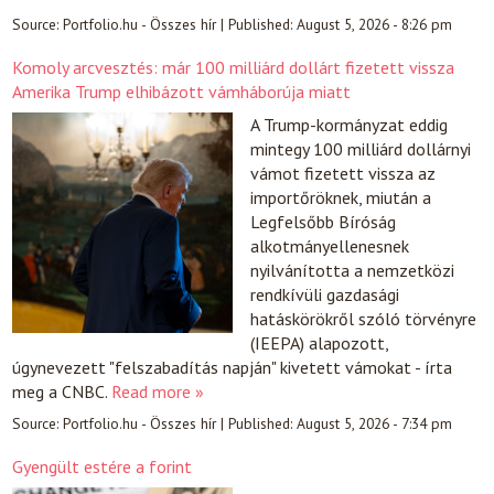
Source:
Portfolio.hu - Összes hír
|
Published:
August 5, 2026 - 8:26 pm
Komoly arcvesztés: már 100 milliárd dollárt fizetett vissza
Amerika Trump elhibázott vámháborúja miatt
A Trump-kormányzat eddig
mintegy 100 milliárd dollárnyi
vámot fizetett vissza az
importőröknek, miután a
Legfelsőbb Bíróság
alkotmányellenesnek
nyilvánította a nemzetközi
rendkívüli gazdasági
hatáskörökről szóló törvényre
(IEEPA) alapozott,
úgynevezett "felszabadítás napján" kivetett vámokat - írta
meg a CNBC.
Read more »
Source:
Portfolio.hu - Összes hír
|
Published:
August 5, 2026 - 7:34 pm
Gyengült estére a forint