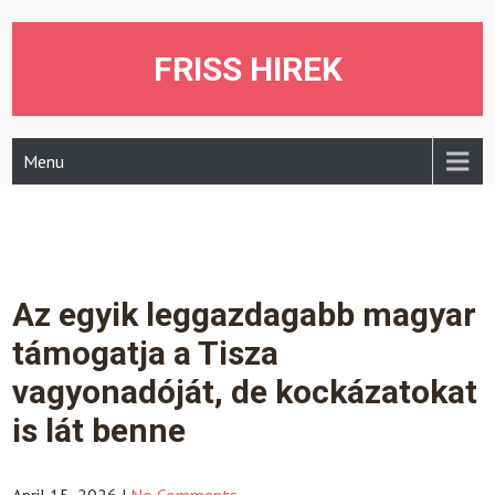
Skip
to
content
FRISS HIREK
Menu
Az egyik leggazdagabb magyar
támogatja a Tisza
vagyonadóját, de kockázatokat
is lát benne