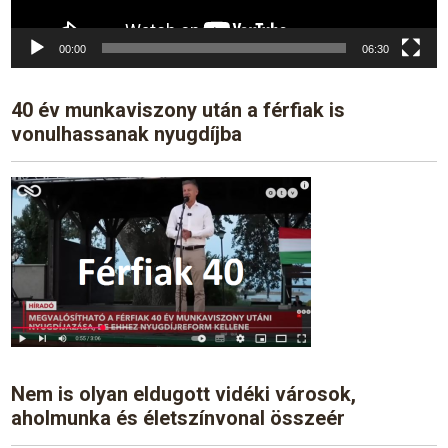
00:00
06:30
40 év munkaviszony után a férfiak is
vonulhassanak nyugdíjba
Nem is olyan eldugott vidéki városok,
aholmunka és életszínvonal összeér