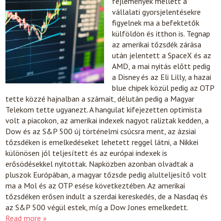
fejlemények mellett a
vállalati gyorsjelentésekre
figyelnek ma a befektetők
külföldön és itthon is. Tegnap
az amerikai tőzsdék zárása
után jelentett a SpaceX és az
AMD, a mai nyitás előtt pedig
a Disney és az Eli Lilly, a hazai
blue chipek közül pedig az OTP
tette közzé hajnalban a számait, délután pedig a Magyar
Telekom tette ugyanezt. A hangulat kifejezetten optimista
volt a piacokon, az amerikai indexek nagyot raliztak kedden, a
Dow és az S&P 500 új történelmi csúcsra ment, az ázsiai
tőzsdéken is emelkedéseket lehetett reggel látni, a Nikkei
különösen jól teljesített és az európai indexek is
erősödésekkel nyitottak. Napközben azonban olvadtak a
pluszok Európában, a magyar tőzsde pedig alulteljesítő volt
ma a Mol és az OTP esése következtében. Az amerikai
tőzsdéken erősen indult a szerdai kereskedés, de a Nasdaq és
az S&P 500 végül estek, míg a Dow Jones emelkedett.
Read more »