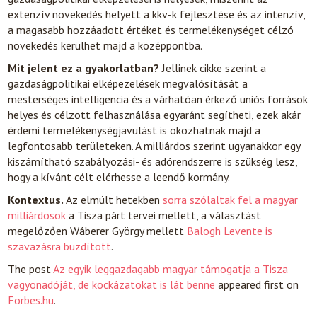
extenzív növekedés helyett a kkv-k fejlesztése és az intenzív,
a magasabb hozzáadott értéket és termelékenységet célzó
növekedés kerülhet majd a középpontba.
Mit jelent ez a gyakorlatban?
Jellinek cikke szerint a
gazdaságpolitikai elképezelések megvalósítását a
mesterséges intelligencia és a várhatóan érkező uniós források
helyes és célzott felhasználása egyaránt segítheti, ezek akár
érdemi termelékenységjavulást is okozhatnak majd a
legfontosabb területeken. A milliárdos szerint ugyanakkor egy
kiszámítható szabályozási- és adórendszerre is szükség lesz,
hogy a kívánt célt elérhesse a leendő kormány.
Kontextus.
Az elmúlt hetekben
sorra szólaltak fel a magyar
milliárdosok
a Tisza párt tervei mellett, a választást
megelőzően Wáberer György mellett
Balogh Levente is
szavazásra buzdított
.
The post
Az egyik leggazdagabb magyar támogatja a Tisza
vagyonadóját, de kockázatokat is lát benne
appeared first on
Forbes.hu
.