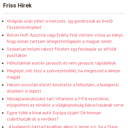
Friss Hírek
Virágzás után jöhet a metszés: így gondozzuk az évelő
fűszernövényeket
Beton.Hofi: Ausztria vagy Erdély felé vettem volna az irányt,
hogy onnan tartsam lélegeztetőgépen a magyar zenét
Szokatlan helyen rakott fészket egy fecskepár az alföldi
pusztákon
Hőhullámok esetén javasolt és nem javasolt táplálékok
Meglepő, mit tesz a szervezeteddel, ha megeszed a dinnye
magját
Három oroszlán életét követelte a hőhullám, a budapesti
állatkert is lépett
Válságtanácskozást tart Infantino a FIFA vezetőivel,
elsöpörheti az elnököt a világbajnokság kiárusításának terve
Egyre több a kínai autó Európa útjain! De honnan
csábíthatják át a vevőket?
„A budapesti háztartásokban akkor is lenne víz, ha a Duna