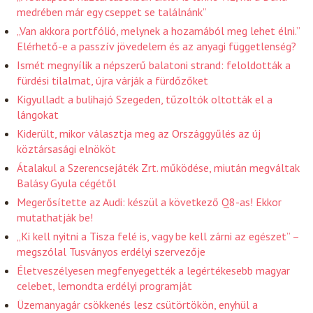
medrében már egy cseppet se találnánk”
„Van akkora portfólió, melynek a hozamából meg lehet élni.”
Elérhető-e a passzív jövedelem és az anyagi függetlenség?
Ismét megnyílik a népszerű balatoni strand: feloldották a
fürdési tilalmat, újra várják a fürdőzőket
Kigyulladt a bulihajó Szegeden, tűzoltók oltották el a
lángokat
Kiderült, mikor választja meg az Országgyűlés az új
köztársasági elnököt
Átalakul a Szerencsejáték Zrt. működése, miután megváltak
Balásy Gyula cégétől
Megerősítette az Audi: készül a következő Q8-as! Ekkor
mutathatják be!
„Ki kell nyitni a Tisza felé is, vagy be kell zárni az egészet” –
megszólal Tusványos erdélyi szervezője
Életveszélyesen megfenyegették a legértékesebb magyar
celebet, lemondta erdélyi programját
Üzemanyagár csökkenés lesz csütörtökön, enyhül a