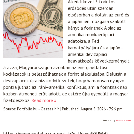
A keddi közel 3 forintos
erősödés után szerdán
elsősorban a dollár, az euró és
a japán jen mozgása szabott
irányt a forintnak. A piac az
amerikai munkaerőpiaci
adatokra, a Fed
kamatpályájára és a japán–
amerikai devizapiaci
beavatkozás következményeit
árazza, Magyarországon azonban az energiaellátási
kockázatok is beleszólhatnak a forint alakulásába. Délután a
devizapiacok újra bizakodni kezdtek, hogy hamarosan nyugvó
pontra juthat az iráni–amerikai konfliktus, ami a forintnak nap
közben átmeneti erőt adott, de estére újra gyengült a magyar
fizetőeszköz.
Read more »
Source:
Portfolio.hu - Összes hír
|
Published:
August 5, 2026 - 7:26 pm
Powered by
Theme Mason
https://www.youtube.com/watch?v=Pdnw4KiUWp0