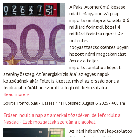
A Paksi Atomerőmű kiesése
miatt Magyarország napi
importszámlája a korábbi 0,6
milliárd forintról közel 4
milliárd forintra ugrott. Az
önkéntes
fogyasztáscsökkentés ugyan
hozott némi megtakarítást,
ám ez a teljes
importszámlához képest
szerény összeg. Az "energiakrízis ára" az egyes napok
költségének akár felét is kitette, mivel az ország pont a
legdrágább órákban szorult a legtöbb behozatalra.
Read more »
Source:
Portfolio.hu - Összes hír
|
Published:
August 6, 2026 - 4:00 am
Erősen indult a nap az amerikai tőzsdéken, de lefordult a
Nasdaq - Ezek mozgatták szerdán a piacokat
Az iráni háborúval kapcsolatos