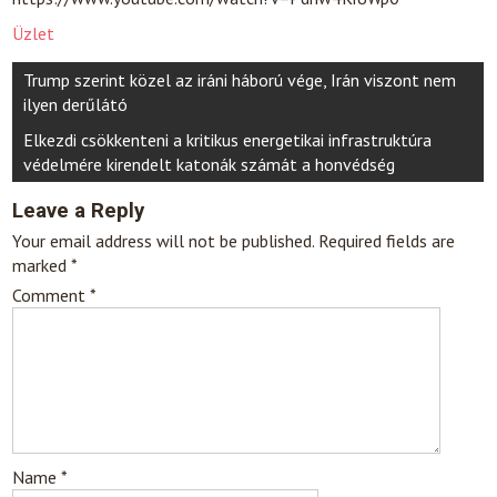
Üzlet
Post
Trump szerint közel az iráni háború vége, Irán viszont nem
navigation
ilyen derűlátó
Elkezdi csökkenteni a kritikus energetikai infrastruktúra
védelmére kirendelt katonák számát a honvédség
Leave a Reply
Your email address will not be published.
Required fields are
marked
*
Comment
*
Name
*