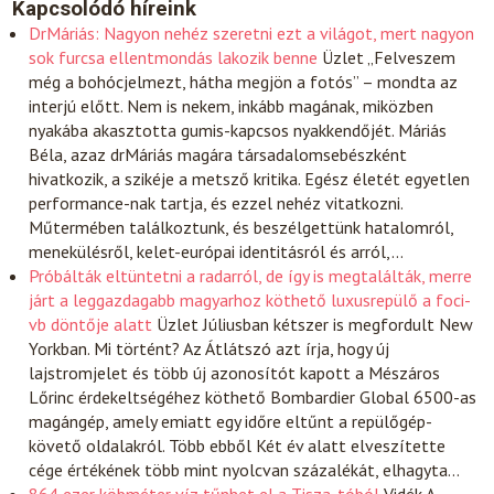
Kapcsolódó híreink
DrMáriás: Nagyon nehéz szeretni ezt a világot, mert nagyon
sok furcsa ellentmondás lakozik benne
Üzlet
„Felveszem
még a bohócjelmezt, hátha megjön a fotós” – mondta az
interjú előtt. Nem is nekem, inkább magának, miközben
nyakába akasztotta gumis-kapcsos nyakkendőjét. Máriás
Béla, azaz drMáriás magára társadalomsebészként
hivatkozik, a szikéje a metsző kritika. Egész életét egyetlen
performance-nak tartja, és ezzel nehéz vitatkozni.
Műtermében találkoztunk, és beszélgettünk hatalomról,
menekülésről, kelet-európai identitásról és arról,…
Próbálták eltüntetni a radarról, de így is megtalálták, merre
járt a leggazdagabb magyarhoz köthető luxusrepülő a foci-
vb döntője alatt
Üzlet
Júliusban kétszer is megfordult New
Yorkban. Mi történt? Az Átlátszó azt írja, hogy új
lajstromjelet és több új azonosítót kapott a Mészáros
Lőrinc érdekeltségéhez köthető Bombardier Global 6500-as
magángép, amely emiatt egy időre eltűnt a repülőgép-
követő oldalakról. Több ebből Két év alatt elveszítette
cége értékének több mint nyolcvan százalékát, elhagyta…