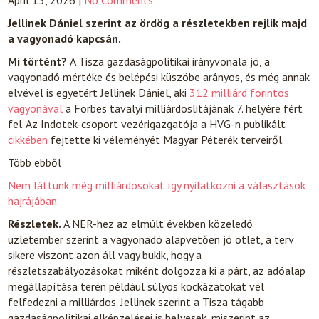
April 15, 2026
|
No Comments
Jellinek Dániel szerint az ördög a részletekben rejlik majd
a vagyonadó kapcsán.
Mi történt?
A Tisza gazdaságpolitikai irányvonala jó, a
vagyonadó mértéke és belépési küszöbe arányos, és még annak
elvével is egyetért Jellinek Dániel, aki
312 milliárd forintos
vagyonával
a Forbes tavalyi milliárdoslitájának 7. helyére fért
fel. Az Indotek-csoport vezérigazgatója a HVG-n publikált
cikkében
fejtette ki véleményét Magyar Péterék terveiről.
Több ebből
Nem láttunk még milliárdosokat így nyilatkozni a választások
hajrájában
Részletek.
A NER-hez az elmúlt években közeledő
üzletember szerint a vagyonadó alapvetően jó ötlet, a terv
sikere viszont azon áll vagy bukik, hogy a
részletszabályozásokat miként dolgozza ki a párt, az adóalap
megállapítása terén például súlyos kockázatokat vél
felfedezni a milliárdos. Jellinek szerint a Tisza tágabb
gazdaságpolitikai elképzelései is helyesek, miszerint az