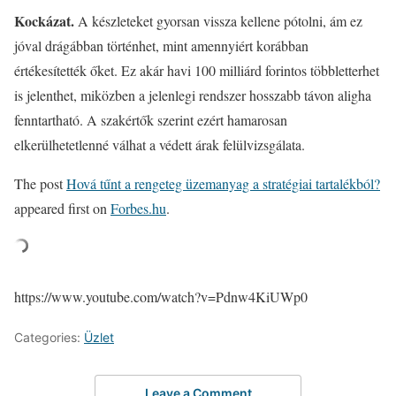
Kockázat.
A készleteket gyorsan vissza kellene pótolni, ám ez
jóval drágábban történhet, mint amennyiért korábban
értékesítették őket. Ez akár havi 100 milliárd forintos többletterhet
is jelenthet, miközben a jelenlegi rendszer hosszabb távon aligha
fenntartható. A szakértők szerint ezért hamarosan
elkerülhetetlenné válhat a védett árak felülvizsgálata.
The post
Hová tűnt a rengeteg üzemanyag a stratégiai tartalékból?
appeared first on
Forbes.hu
.
https://www.youtube.com/watch?v=Pdnw4KiUWp0
Categories:
Üzlet
Leave a Comment