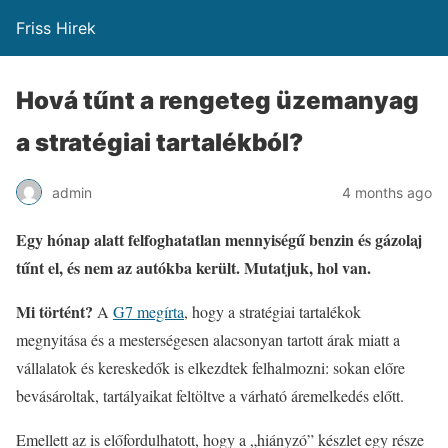
Friss Hirek
Hová tűnt a rengeteg üzemanyag
a stratégiai tartalékból?
admin
4 months ago
Egy hónap alatt felfoghatatlan mennyiségű benzin és gázolaj
tűnt el, és nem az autókba került. Mutatjuk, hol van.
Mi történt?
A
G7 megírta
, hogy a stratégiai tartalékok
megnyitása és a mesterségesen alacsonyan tartott árak miatt a
vállalatok és kereskedők is elkezdtek felhalmozni: sokan előre
bevásároltak, tartályaikat feltöltve a várható áremelkedés előtt.
Emellett az is előfordulhatott, hogy a „hiányzó” készlet egy része