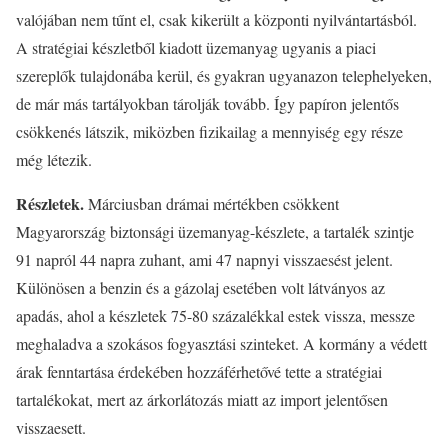
valójában nem tűnt el, csak kikerült a központi nyilvántartásból.
A stratégiai készletből kiadott üzemanyag ugyanis a piaci
szereplők tulajdonába kerül, és gyakran ugyanazon telephelyeken,
de már más tartályokban tárolják tovább. Így papíron jelentős
csökkenés látszik, miközben fizikailag a mennyiség egy része
még létezik.
Részletek.
Márciusban drámai mértékben csökkent
Magyarország biztonsági üzemanyag-készlete, a tartalék szintje
91 napról 44 napra zuhant, ami 47 napnyi visszaesést jelent.
Különösen a benzin és a gázolaj esetében volt látványos az
apadás, ahol a készletek 75-80 százalékkal estek vissza, messze
meghaladva a szokásos fogyasztási szinteket. A kormány a védett
árak fenntartása érdekében hozzáférhetővé tette a stratégiai
tartalékokat, mert az árkorlátozás miatt az import jelentősen
visszaesett.