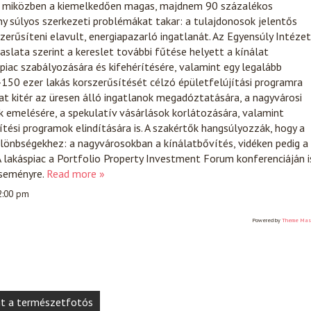
l, miközben a kiemelkedően magas, majdnem 90 százalékos
ny súlyos szerkezeti problémákat takar: a tulajdonosok jelentős
zerűsíteni elavult, energiapazarló ingatlanát. Az Egyensúly Intézet
avaslata szerint a kereslet további fűtése helyett a kínálat
 piac szabályozására és kifehérítésére, valamint egy legalább
150 ezer lakás korszerűsítését célzó épületfelújítási programra
lat kitér az üresen álló ingatlanok megadóztatására, a nagyvárosi
k emelésére, a spekulatív vásárlások korlátozására, valamint
ítési programok elindítására is. A szakértők hangsúlyozzák, hogy a
lönbségekhez: a nagyvárosokban a kínálatbővítés, vidéken pedig a
 lakáspiac a Portfolio Property Investment Forum konferenciáján i
eseményre.
Read more »
 2:00 pm
Powered by
Theme Mas
nt a természetfotós