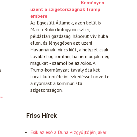
Keményen
üzent a szigetországnak Trump
embere
Az Egyesült Államok, azon belül is
Marco Rubio külügyminiszter,
példátlan gazdasági háborút vív Kuba
ellen, és lényegében azt üzeni
Havannának: nincs kiút, a helyzet csak
tovább fog romlani, ha nem adják meg
magukat - számol be az Axios. A
s
Trump-kormányzat tavaly óta két
tucat különféle intézkedéssel növelte
a nyomást a kommunista
szigetországon.
on
Friss Hírek
Esik az eső a Duna vízgyűjtőjén, akár