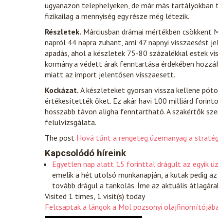
ugyanazon telephelyeken, de már más tartályokban tá
fizikailag a mennyiség egy része még létezik.
Részletek.
Márciusban drámai mértékben csökkent Ma
napról 44 napra zuhant, ami 47 napnyi visszaesést je
apadás, ahol a készletek 75-80 százalékkal estek vi
kormány a védett árak fenntartása érdekében hozzáfé
miatt az import jelentősen visszaesett.
Kockázat.
A készleteket gyorsan vissza kellene póto
értékesítették őket. Ez akár havi 100 milliárd forint
hosszabb távon aligha fenntartható. A szakértők sze
felülvizsgálata.
The post
Hová tűnt a rengeteg üzemanyag a stratégi
Kapcsolódó híreink
Egyetlen nap alatt 15 forinttal drágult az egyik 
emelik a hét utolsó munkanapján, a kutak pedig az
tovább drágul a tankolás. Íme az aktuális átlagár
Visited 1 times, 1 visit(s) today
Felcsaptak a lángok a Mol pozsonyi olajfinomítójáb