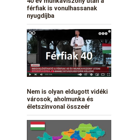
40 év munkaviszony után a
férfiak is vonulhassanak
nyugdíjba
Nem is olyan eldugott vidéki
városok, aholmunka és
életszínvonal összeér