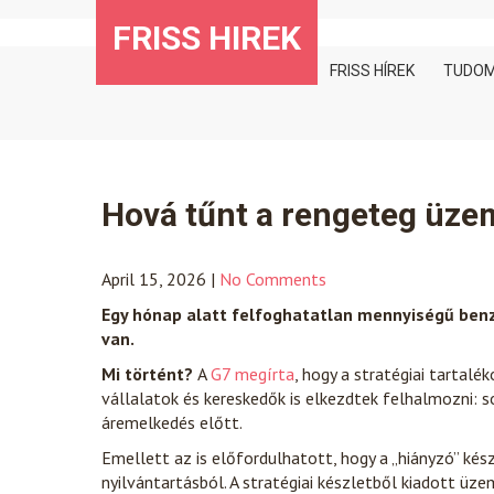
Skip
FRISS HIREK
to
content
FRISS HÍREK
TUDO
Hová tűnt a rengeteg üzem
April 15, 2026
|
No Comments
Egy hónap alatt felfoghatatlan mennyiségű benzin
van.
Mi történt?
A
G7 megírta
, hogy a stratégiai tartal
vállalatok és kereskedők is elkezdtek felhalmozni: s
áremelkedés előtt.
Emellett az is előfordulhatott, hogy a „hiányzó” kész
nyilvántartásból. A stratégiai készletből kiadott üze