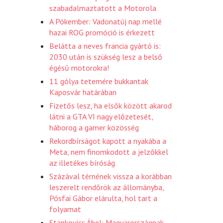
szabadalmaztatott a Motorola
A Pókember: Vadonatúj nap mellé
hazai ROG promóció is érkezett
Belátta a neves francia gyártó is:
2030 után is szükség lesz a belső
égésű motorokra!
11 gólya tetemére bukkantak
Kaposvár határában
Fizetős lesz, ha elsők között akarod
látni a GTA VI nagy előzetesét,
háborog a gamer közösség
Rekordbírságot kapott a nyakába a
Meta, nem finomkodott a jelzőkkel
az illetékes bíróság
Százával térnének vissza a korábban
leszerelt rendőrök az állományba,
Pósfai Gábor elárulta, hol tart a
folyamat
Stankovics Ábel: Magyarországnak