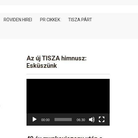
RÖVIDEN HIREI
PR CIKKEK
TISZA PÁRT
Az új TISZA himnusz:
Esküszünk
Video
Player
a
00:00
06:30