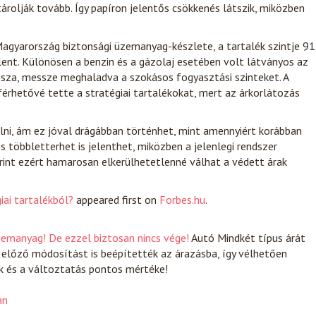
rolják tovább. Így papíron jelentős csökkenés látszik, miközben
gyarország biztonsági üzemanyag-készlete, a tartalék szintje 91
lent. Különösen a benzin és a gázolaj esetében volt látványos az
ssza, messze meghaladva a szokásos fogyasztási szinteket. A
rhetővé tette a stratégiai tartalékokat, mert az árkorlátozás
lni, ám ez jóval drágábban történhet, mint amennyiért korábban
os többletterhet is jelenthet, miközben a jelenlegi rendszer
rint ezért hamarosan elkerülhetetlenné válhat a védett árak
ai tartalékból?
appeared first on
Forbes.hu
.
üzemanyag! De ezzel biztosan nincs vége!
Autó
Mindkét típus árát
 előző módosítást is beépítették az árazásba, így vélhetően
ak és a változtatás pontos mértéke!
an