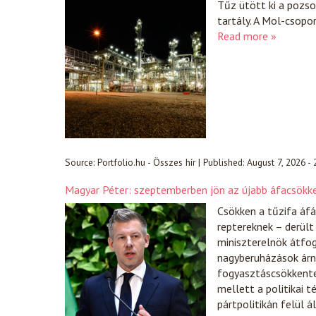
Tűz ütött ki a pozs
tartály. A Mol-csopo
Read more »
Source:
Portfolio.hu - Összes hír
|
Published:
August 7, 2026 -
Magyar Péter: szeptemberben jön az újabb áfacsökk
Csökken a tűzifa áfá
reptereknek – derült
miniszterelnök átfog
nagyberuházások árn
fogyasztáscsökkentés
mellett a politikai t
pártpolitikán felül 