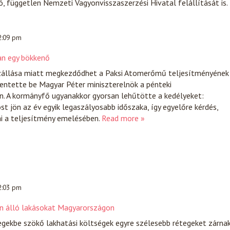
, független Nemzeti Vagyonvisszaszerzési Hivatal felállítását is.
 2:09 pm
an egy bökkenő
zállása miatt megkezdődhet a Paksi Atomerőmű teljesítményének
lentette be Magyar Péter miniszterelnök a pénteki
. A kormányfő ugyanakkor gyorsan lehűtötte a kedélyeket:
t jön az év egyik legaszályosabb időszaka, így egyelőre kérdés,
i a teljesítmény emelésében.
Read more »
 2:03 pm
en álló lakásokat Magyarországon
gekbe szökő lakhatási költségek egyre szélesebb rétegeket zárna