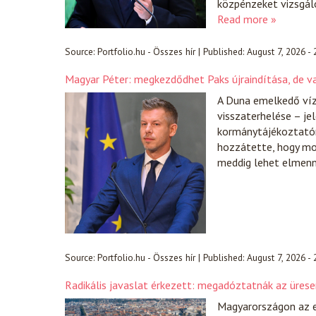
közpénzeket vizsgáló
Read more »
Source:
Portfolio.hu - Összes hír
|
Published:
August 7, 2026 -
Magyar Péter: megkezdődhet Paks újraindítása, de v
A Duna emelkedő ví
visszaterhelése – je
kormánytájékoztatón
hozzátette, hogy mos
meddig lehet elmenn
Source:
Portfolio.hu - Összes hír
|
Published:
August 7, 2026 -
Radikális javaslat érkezett: megadóztatnák az üres
Magyarországon az e