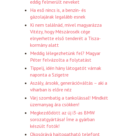
eddig felmerült neveket
Ha eső nincs is, a benzin- és
gázolajárak legalább esnek
Ki nem találnád, mivel magyarázza
Vitézy, hogy Mészárosék cége
elnyerhette első tenderét a Tisza-
kormány alatt
Meddig lélegezhetünk fel? Magyar
Péter felvázolta a folytatást
Tippelj, idén hány látogatót várnak
naponta a Szigetre
Aszály, ársokk, generációváltás – aki a
viharban is előre néz
Várj szombatig a tankolással! Mindkét
üzemanyag ára csökken!
Megkezdődött az új i3-as BMW
sorozatgyártása! Íme a gyárban
készült fotók!
Okosórává hajtogatható telefont