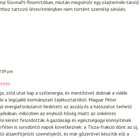
onyi Slovnaft-finomítóban, miután megsérült egy olajtermék-tárol
rthoz tartozó létesítményben nem történt személyi sérülés.
 2:09 pm
entés
ja, zöld utat kap a szélenergia, és mentőövet dobnak a vidéki
 ki a legújabb kormányzati tájékoztatóból. Magyar Péter
ó energiafordulatot hirdetett az aszály és a hálózatot terhelő
yékában, miközben az enyhülő hőség miatt az önkéntes
i kérést feloldották. A gazdasági és egészségügyi könnyítések
érfélen is sorsdöntő napok következnek: a Tisza-frakció dönt az új,
álló államfőjelölt személyéről, és már gőzerővel készítik elő a