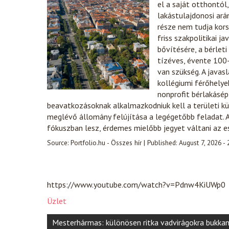
el a saját otthontó
lakástulajdonosi ará
része nem tudja kors
friss szakpolitikai j
bővítésére, a bérleti
tízéves, évente 100-
van szükség. A javas
kollégiumi férőhelye
nonprofit bérlakásép
beavatkozásoknak alkalmazkodniuk kell a területi kü
meglévő állomány felújítása a legégetőbb feladat. A
fókuszban lesz, érdemes mielőbb jegyet váltani az 
Source:
Portfolio.hu - Összes hír
|
Published:
August 7, 2026 -
https://www.youtube.com/watch?v=Pdnw4KiUWp0
Üzlet
Post
Mesterhármas: különösen ritka vadvirágokra bukka