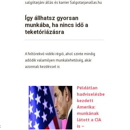
salgótarjáni állás és karrier Salgotarjanallas.hu
Így állhatsz gyorsan
munkába, ha nincs idő a
teketóriázásra
A feltörekvő vidéki régió, ahol szinte mindig
adódik valamilyen munkalehetőség, akár
azonnali kezdéssel is
Példátlan
hadviselésbe
kezdett
Amerika:
munkának
látott a CIA
k
is –