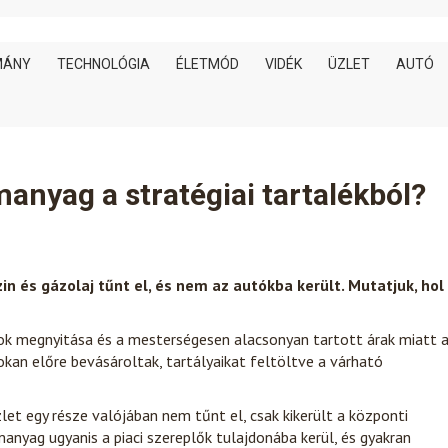
MÁNY
TECHNOLÓGIA
ÉLETMÓD
VIDÉK
ÜZLET
AUTÓ
anyag a stratégiai tartalékból?
 és gázolaj tűnt el, és nem az autókba került. Mutatjuk, hol
ékok megnyitása és a mesterségesen alacsonyan tartott árak miatt 
okan előre bevásároltak, tartályaikat feltöltve a várható
let egy része valójában nem tűnt el, csak kikerült a központi
manyag ugyanis a piaci szereplők tulajdonába kerül, és gyakran