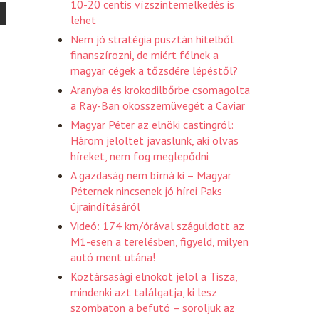
10-20 centis vízszintemelkedés is
lehet
Nem jó stratégia pusztán hitelből
finanszírozni, de miért félnek a
magyar cégek a tőzsdére lépéstől?
Aranyba és krokodilbőrbe csomagolta
a Ray-Ban okosszemüvegét a Caviar
Magyar Péter az elnöki castingról:
Három jelöltet javaslunk, aki olvas
híreket, nem fog meglepődni
A gazdaság nem bírná ki – Magyar
Péternek nincsenek jó hírei Paks
újraindításáról
Videó: 174 km/órával száguldott az
M1-esen a terelésben, figyeld, milyen
autó ment utána!
Köztársasági elnököt jelöl a Tisza,
mindenki azt találgatja, ki lesz
szombaton a befutó – soroljuk az