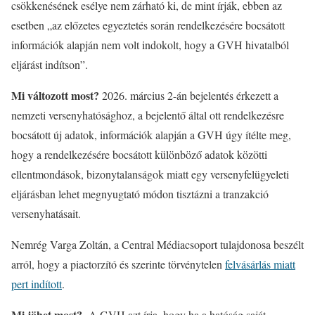
csökkenésének esélye nem zárható ki, de mint írják, ebben az
esetben „az előzetes egyeztetés során rendelkezésére bocsátott
információk alapján nem volt indokolt, hogy a GVH hivatalból
eljárást indítson”.
Mi változott most?
2026. március 2-án bejelentés érkezett a
nemzeti versenyhatósághoz, a bejelentő által ott rendelkezésre
bocsátott új adatok, információk alapján a GVH úgy ítélte meg,
hogy a rendelkezésére bocsátott különböző adatok közötti
ellentmondások, bizonytalanságok miatt egy versenyfelügyeleti
eljárásban lehet megnyugtató módon tisztázni a tranzakció
versenyhatásait.
Nemrég Varga Zoltán, a Central Médiacsoport tulajdonosa beszélt
arról, hogy a piactorzító és szerinte törvénytelen
felvásárlás miatt
pert indított
.
Mi jöhet most?
A GVH azt írja, hogy ha a hatóság saját