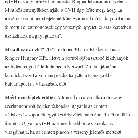
(GVH) az úgynevezett Indamedia-Ringier felvásárlás ügyében.
Mint közleményükben írják, a GVH úgy ítélte meg, hogy „a
törvény szerint nem bejelentésköteles tranzakcióval kapcsolatban
felmerült ellentmondások egy versenyfelügyeleti eljárás keretében
tisztázhatók megnyugtatóan”.
Mi volt ez az üzlet?
2025. október 30-án a Blikket is kiadó
Ringier Hungary Kft., illetve a portfóliójába tartozó kiadványok
az Index mögött álló Indamedia Network Zrt. tulajdonába
kerültek. Ezzel a kormánymédia lenyelte a legnagyobb
bulvárlapot is a választások előtt.
Miért nem léptek eddig?
A tranzakció a vonatkozó törvény
szerint nem volt bejelentésköteles, ugyanis az érintett
vállalkozáscsoportok együttes árbevétele nem érte el a 20 milliárd
forintot. Ugyan a GVH az ennél kisebb tranzakciókat is
vizsgálhatja, ha az érintett piacon a verseny jelentős mértékű