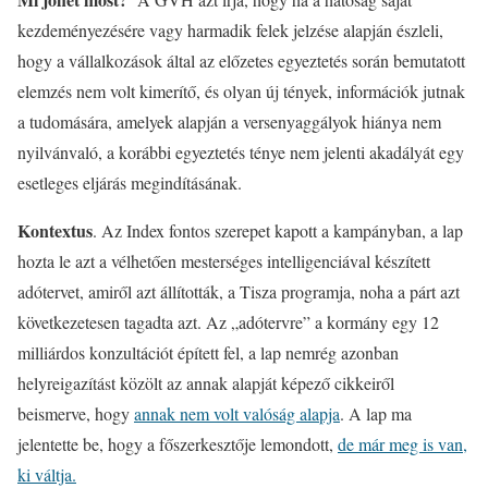
kezdeményezésére vagy harmadik felek jelzése alapján észleli,
hogy a vállalkozások által az előzetes egyeztetés során bemutatott
elemzés nem volt kimerítő, és olyan új tények, információk jutnak
a tudomására, amelyek alapján a versenyaggályok hiánya nem
nyilvánvaló, a korábbi egyeztetés ténye nem jelenti akadályát egy
esetleges eljárás megindításának.
Kontextus
. Az Index fontos szerepet kapott a kampányban, a lap
hozta le azt a vélhetően mesterséges intelligenciával készített
adótervet, amiről azt állították, a Tisza programja, noha a párt azt
következetesen tagadta azt. Az „adótervre” a kormány egy 12
milliárdos konzultációt épített fel, a lap nemrég azonban
helyreigazítást közölt az annak alapját képező cikkeiről
beismerve, hogy
annak nem volt valóság alapja
. A lap ma
jelentette be, hogy a főszerkesztője lemondott,
de már meg is van,
ki váltja.