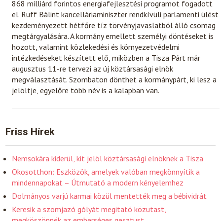
868 milliárd forintos energiafejlesztési programot fogadott
el. Ruff Bálint kancelláriaminiszter rendkívüli parlamenti ülést
kezdeményezett hétfőre tíz törvényjavaslatból álló csomag
megtárgyalására. A kormány emellett személyi döntéseket is
hozott, valamint közlekedési és környezetvédelmi
intézkedéseket készített elő, miközben a Tisza Párt már
augusztus 11-re tervezi az új köztársasági elnök
megválasztását. Szombaton dönthet a kormánypárt, ki lesz a
jelöltje, egyelőre több név is a kalapban van.
Friss Hírek
Nemsokára kiderül, kit jelöl köztársasági elnöknek a Tisza
Okosotthon: Eszközök, amelyek valóban megkönnyítik a
mindennapokat – Útmutató a modern kényelemhez
Dolmányos varjú karmai közül mentették meg a bébividrát
Keresik a szomjazó gólyát megitató közutast,
megköszönnék az emberséges gesztust