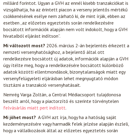
milliárd forintot. Ugyan a GVH az ennél kisebb tranzakciókat is
vizsgálhatja, ha az érintett piacon a verseny jelentős mértékű
csökkenésének esélye nem zárható ki, de mint írják, ebben az
esetben „az előzetes egyeztetés során rendelkezésére
bocsátott információk alapján nem volt indokolt, hogy a GVH
hivatalból eljárást indítson”.
Mi változott most?
2026. március 2-án bejelentés érkezett a
nemzeti versenyhatósághoz, a bejelentő által ott
rendelkezésre bocsátott új adatok, információk alapján a GVH
úgy ítélte meg, hogy a rendelkezésére bocsátott különböző
adatok közötti ellentmondások, bizonytalanságok miatt egy
versenyfelügyeleti eljárásban lehet megnyugtató módon
tisztázni a tranzakció versenyhatásait.
Nemrég Varga Zoltán, a Central Médiacsoport tulajdonosa
beszélt arról, hogy a piactorzító és szerinte törvénytelen
felvásárlás miatt pert indított
.
Mi jöhet most?
A GVH azt írja, hogy ha a hatóság saját
kezdeményezésére vagy harmadik felek jelzése alapján észleli,
hogy a vállalkozások által az előzetes egyeztetés során