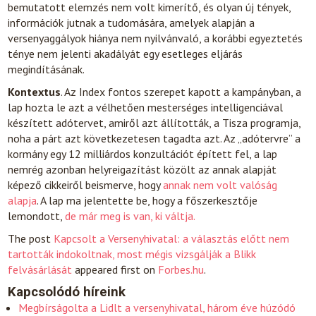
bemutatott elemzés nem volt kimerítő, és olyan új tények,
információk jutnak a tudomására, amelyek alapján a
versenyaggályok hiánya nem nyilvánvaló, a korábbi egyeztetés
ténye nem jelenti akadályát egy esetleges eljárás
megindításának.
Kontextus
. Az Index fontos szerepet kapott a kampányban, a
lap hozta le azt a vélhetően mesterséges intelligenciával
készített adótervet, amiről azt állították, a Tisza programja,
noha a párt azt következetesen tagadta azt. Az „adótervre” a
kormány egy 12 milliárdos konzultációt épített fel, a lap
nemrég azonban helyreigazítást közölt az annak alapját
képező cikkeiről beismerve, hogy
annak nem volt valóság
alapja
. A lap ma jelentette be, hogy a főszerkesztője
lemondott,
de már meg is van, ki váltja.
The post
Kapcsolt a Versenyhivatal: a választás előtt nem
tartották indokoltnak, most mégis vizsgálják a Blikk
felvásárlását
appeared first on
Forbes.hu
.
Kapcsolódó híreink
Megbírságolta a Lidlt a versenyhivatal, három éve húzódó