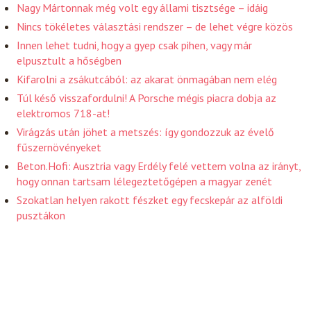
Nagy Mártonnak még volt egy állami tisztsége – idáig
Nincs tökéletes választási rendszer – de lehet végre közös
Innen lehet tudni, hogy a gyep csak pihen, vagy már
elpusztult a hőségben
Kifarolni a zsákutcából: az akarat önmagában nem elég
Túl késő visszafordulni! A Porsche mégis piacra dobja az
elektromos 718-at!
Virágzás után jöhet a metszés: így gondozzuk az évelő
fűszernövényeket
Beton.Hofi: Ausztria vagy Erdély felé vettem volna az irányt,
hogy onnan tartsam lélegeztetőgépen a magyar zenét
Szokatlan helyen rakott fészket egy fecskepár az alföldi
pusztákon