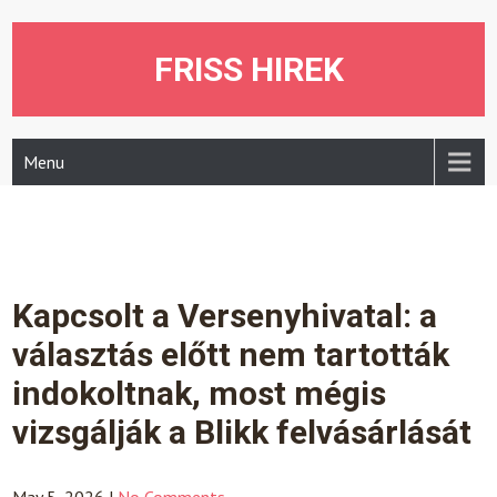
Skip
to
content
FRISS HIREK
Menu
Kapcsolt a Versenyhivatal: a
választás előtt nem tartották
indokoltnak, most mégis
vizsgálják a Blikk felvásárlását