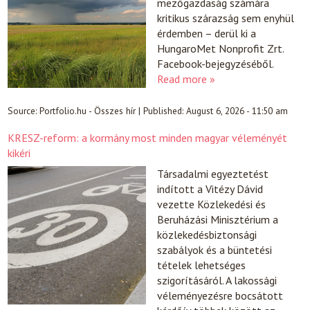
mezőgazdaság számára
kritikus szárazság sem enyhül
érdemben – derül ki a
HungaroMet Nonprofit Zrt.
Facebook-bejegyzéséből.
Read more »
Source:
Portfolio.hu - Összes hír
|
Published:
August 6, 2026 - 11:50 am
KRESZ-reform: a kormány most minden magyar véleményét
kikéri
Társadalmi egyeztetést
indított a Vitézy Dávid
vezette Közlekedési és
Beruházási Minisztérium a
közlekedésbiztonsági
szabályok és a büntetési
tételek lehetséges
szigorításáról. A lakossági
véleményezésre bocsátott