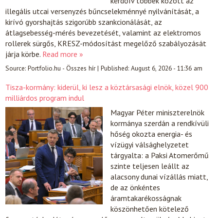
kérdőív többek között az
illegális utcai versenyzés bűncselekménnyé nyilvánítását, a
kirívó gyorshajtás szigorúbb szankcionálását, az
átlagsebesség-mérés bevezetését, valamint az elektromos
rollerek sürgős, KRESZ-módosítást megelőző szabályozását
járja körbe.
Read more »
Source:
Portfolio.hu - Összes hír
|
Published:
August 6, 2026 - 11:36 am
Tisza-kormány: kiderül, ki lesz a köztársasági elnök, közel 900
milliárdos program indul
Magyar Péter miniszterelnök
kormánya szerdán a rendkívüli
hőség okozta energia- és
vízügyi válsághelyzetet
tárgyalta: a Paksi Atomerőmű
szinte teljesen leállt az
alacsony dunai vízállás miatt,
de az önkéntes
áramtakarékosságnak
köszönhetően kötelező