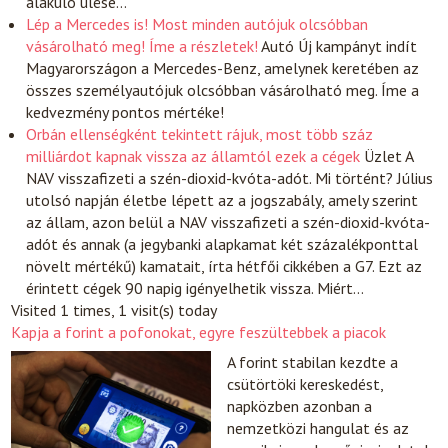
alakuló ülése…
Lép a Mercedes is! Most minden autójuk olcsóbban
vásárolható meg! Íme a részletek!
Autó
Új kampányt indít
Magyarországon a Mercedes-Benz, amelynek keretében az
összes személyautójuk olcsóbban vásárolható meg. Íme a
kedvezmény pontos mértéke!
Orbán ellenségként tekintett rájuk, most több száz
milliárdot kapnak vissza az államtól ezek a cégek
Üzlet
A
NAV visszafizeti a szén-dioxid-kvóta-adót. Mi történt? Július
utolsó napján életbe lépett az a jogszabály, amely szerint
az állam, azon belül a NAV visszafizeti a szén-dioxid-kvóta-
adót és annak (a jegybanki alapkamat két százalékponttal
növelt mértékű) kamatait, írta hétfői cikkében a G7. Ezt az
érintett cégek 90 napig igényelhetik vissza. Miért…
Visited 1 times, 1 visit(s) today
Kapja a forint a pofonokat, egyre feszültebbek a piacok
A forint stabilan kezdte a
csütörtöki kereskedést,
napközben azonban a
nemzetközi hangulat és az