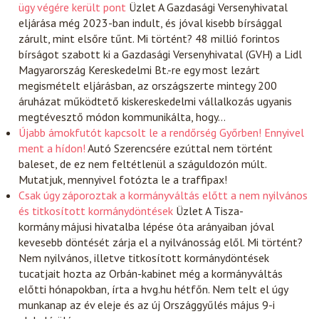
ügy végére került pont
Üzlet
A Gazdasági Versenyhivatal
eljárása még 2023-ban indult, és jóval kisebb bírsággal
zárult, mint elsőre tűnt. Mi történt? 48 millió forintos
bírságot szabott ki a Gazdasági Versenyhivatal (GVH) a Lidl
Magyarország Kereskedelmi Bt.-re egy most lezárt
megismételt eljárásban, az országszerte mintegy 200
áruházat működtető kiskereskedelmi vállalkozás ugyanis
megtévesztő módon kommunikálta, hogy…
Újabb ámokfutót kapcsolt le a rendőrség Győrben! Ennyivel
ment a hídon!
Autó
Szerencsére ezúttal nem történt
baleset, de ez nem feltétlenül a száguldozón múlt.
Mutatjuk, mennyivel fotózta le a traffipax!
Csak úgy záporoztak a kormányváltás előtt a nem nyilvános
és titkosított kormánydöntések
Üzlet
A Tisza-
kormány májusi hivatalba lépése óta arányaiban jóval
kevesebb döntését zárja el a nyilvánosság elől. Mi történt?
Nem nyilvános, illetve titkosított kormánydöntések
tucatjait hozta az Orbán-kabinet még a kormányváltás
előtti hónapokban, írta a hvg.hu hétfőn. Nem telt el úgy
munkanap az év eleje és az új Országgyűlés május 9-i