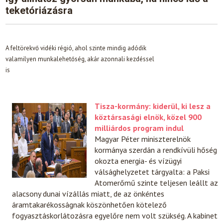
teketóriázásra
A feltörekvő vidéki régió, ahol szinte mindig adódik
valamilyen munkalehetőség, akár azonnali kezdéssel
is
Tisza-kormány: kiderül, ki lesz a
köztársasági elnök, közel 900
milliárdos program indul
Magyar Péter miniszterelnök
kormánya szerdán a rendkívüli hőség
okozta energia- és vízügyi
válsághelyzetet tárgyalta: a Paksi
Atomerőmű szinte teljesen leállt az
alacsony dunai vízállás miatt, de az önkéntes
áramtakarékosságnak köszönhetően kötelező
fogyasztáskorlátozásra egyelőre nem volt szükség. A kabinet