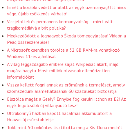
Ismét a korábbi védett ár alatt az egyik üzemanyag! Itt nincs
vége, újabb csökkenés várható!
Viccjelöltek és permanens kormányválság – miért vált
tragikomédiává a brit politika?
Megkezdődött a legnagyobb Škoda tömeggyártása! Videón a
Peaq összeszerelése!
A Microsoft csendben törölte a 32 GB RAM-ra vonatkozó
Windows 11-es ajánlását
A világ leggazdagabb embere saját Wikipédiát akart, majd
magára hagyta. Most milliók olvasnak ellenőrizetlen
információkat
Vissza kellett fogni annak az erőműnek a termelését, amely
szomszédunk áramellátásának 60 százalékát biztosítja
Elszólta magát a Geely? Ennyibe fog kerülni itthon az E2! Az
egyik legolcsóbb új villanyautó lesz!
Ultrakönnyű házban kapott hatalmas akkumulátort a
Huawei új csúcstabletje
Több mint 50 önkéntes tisztította meg a Kis-Duna medrét