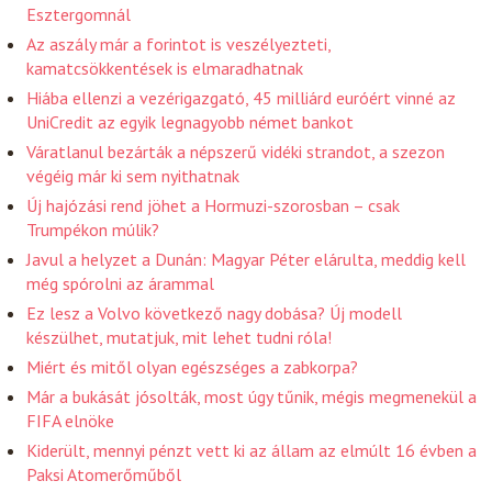
Esztergomnál
Az aszály már a forintot is veszélyezteti,
kamatcsökkentések is elmaradhatnak
Hiába ellenzi a vezérigazgató, 45 milliárd euróért vinné az
UniCredit az egyik legnagyobb német bankot
Váratlanul bezárták a népszerű vidéki strandot, a szezon
végéig már ki sem nyithatnak
Új hajózási rend jöhet a Hormuzi-szorosban – csak
Trumpékon múlik?
Javul a helyzet a Dunán: Magyar Péter elárulta, meddig kell
még spórolni az árammal
Ez lesz a Volvo következő nagy dobása? Új modell
készülhet, mutatjuk, mit lehet tudni róla!
Miért és mitől olyan egészséges a zabkorpa?
Már a bukását jósolták, most úgy tűnik, mégis megmenekül a
FIFA elnöke
Kiderült, mennyi pénzt vett ki az állam az elmúlt 16 évben a
Paksi Atomerőműből