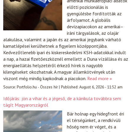
amerikai munkaerőpiaci adatok
előtti pozicionálás is
gyengülésbe fordították az
árfolyamot. A globális
devizapiacokon az amerikai–
iráni tárgyalások, az olajár
alakulása, valamint a japán és az amerikai jegybank várható
kamatlépései kerülhetnek a figyelem középpontjába.
Kedvezőtlenebb ipari és kiskereskedelmi KSH-adatokkal indult
a nap, a hazai fizetőeszköznél emellett a Duna vízállása és az
energiaellátás helyzetéről érkező hírek is nagyobb
kilengéseket okozhatnak. A magyar államkötvények után
viszont még mindig kapkodnak a piacokon.
Read more »
Source:
Portfolio.hu - Összes hír
|
Published:
August 6, 2026 - 11:52 am
Időjárás: jön a vihar és a jégeső, de a kánikula továbbra sem
tágít Magyarországról
Bár holnap egy hidegfront éri
el térségünket, a rendkívüli
hőség nem ér véget, és a