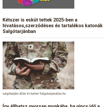
Kétszer is esküt tettek 2025-ben a
hivatásos,szerződéses és tartalékos katonák
Salgótarjánban
salgótarjáni állás és karrier Salgotarjanallas.hu
Így állhatsz gyorsan munkába, ha nincs idő a