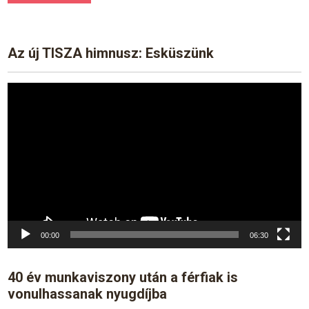
Az új TISZA himnusz: Esküszünk
Video
Player
00:00
06:30
40 év munkaviszony után a férfiak is
vonulhassanak nyugdíjba