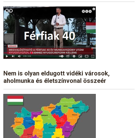
Nem is olyan eldugott vidéki városok,
aholmunka és életszínvonal összeér