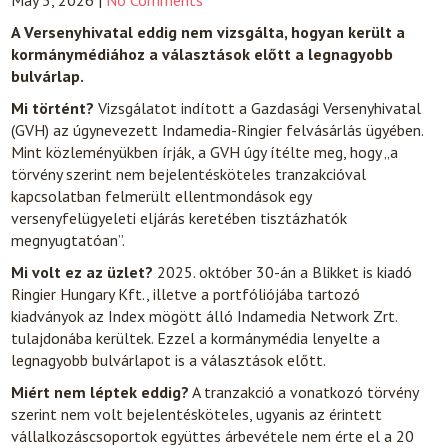
May 5, 2026
|
No Comments
A Versenyhivatal eddig nem vizsgálta, hogyan került a
kormánymédiához a választások előtt a legnagyobb
bulvárlap.
Mi történt?
Vizsgálatot indított a Gazdasági Versenyhivatal
(GVH) az úgynevezett Indamedia-Ringier felvásárlás ügyében.
Mint közleményükben írják, a GVH úgy ítélte meg, hogy „a
törvény szerint nem bejelentésköteles tranzakcióval
kapcsolatban felmerült ellentmondások egy
versenyfelügyeleti eljárás keretében tisztázhatók
megnyugtatóan”.
Mi volt ez az üzlet?
2025. október 30-án a Blikket is kiadó
Ringier Hungary Kft., illetve a portfóliójába tartozó
kiadványok az Index mögött álló Indamedia Network Zrt.
tulajdonába kerültek. Ezzel a kormánymédia lenyelte a
legnagyobb bulvárlapot is a választások előtt.
Miért nem léptek eddig?
A tranzakció a vonatkozó törvény
szerint nem volt bejelentésköteles, ugyanis az érintett
vállalkozáscsoportok együttes árbevétele nem érte el a 20