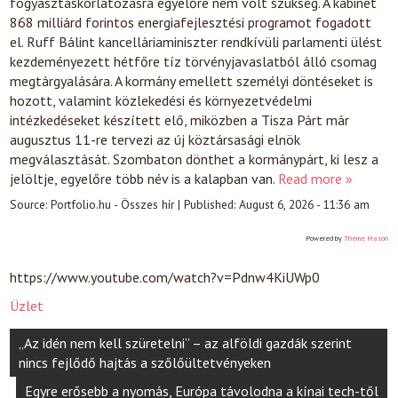
fogyasztáskorlátozásra egyelőre nem volt szükség. A kabinet
868 milliárd forintos energiafejlesztési programot fogadott
el. Ruff Bálint kancelláriaminiszter rendkívüli parlamenti ülést
kezdeményezett hétfőre tíz törvényjavaslatból álló csomag
megtárgyalására. A kormány emellett személyi döntéseket is
hozott, valamint közlekedési és környezetvédelmi
intézkedéseket készített elő, miközben a Tisza Párt már
augusztus 11-re tervezi az új köztársasági elnök
megválasztását. Szombaton dönthet a kormánypárt, ki lesz a
jelöltje, egyelőre több név is a kalapban van.
Read more »
Source:
Portfolio.hu - Összes hír
|
Published:
August 6, 2026 - 11:36 am
Powered by
Theme Mason
https://www.youtube.com/watch?v=Pdnw4KiUWp0
Üzlet
Post
„Az idén nem kell szüretelni” – az alföldi gazdák szerint
navigation
nincs fejlődő hajtás a szőlőültetvényeken
Egyre erősebb a nyomás, Európa távolodna a kínai tech-től