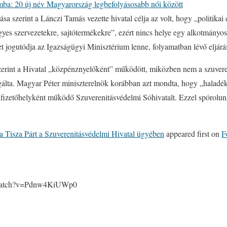
mba: 20 új név Magyarország legbefolyásosabb női között
ása szerint a Lánczi Tamás vezette hivatal célja az volt, hogy „politika
egyes szervezetekre, sajtótermékekre”, ezért nincs helye egy alkotmány
et jogutódja az Igazságügyi Minisztérium lenne, folyamatban lévő eljá
erint a Hivatal „közpénznyelőként” működött, miközben nem a szuvere
olgálta. Magyar Péter miniszterelnök korábban azt mondta, hogy „haladé
ifizetőhelyként működő Szuverenitásvédelmi Sóhivatalt. Ezzel spórolunk
 a Tisza Párt a Szuverenitásvédelmi Hivatal ügyében
appeared first on
F
/watch?v=Pdnw4KiUWp0