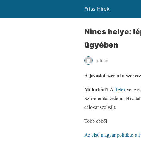
Friss Hirek
Nincs helye: lé
ügyében
admin
A javaslat szerint a szervez
Mi történt?
A
Telex
vette é
Szuverenitásvédelmi Hivatalt.
célokat szolgált.
Több ebből
Az első magyar politikus a 