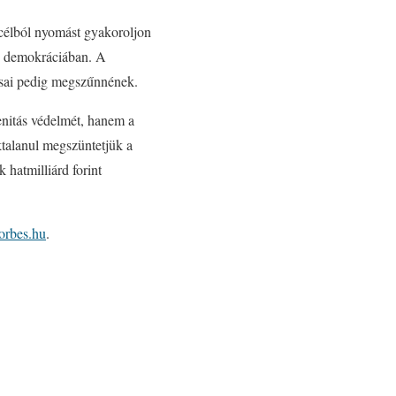
i célból nyomást gyakoroljon
os demokráciában. A
rásai pedig megszűnnének.
nitás védelmét, hanem a
ktalanul megszüntetjük a
 hatmilliárd forint
orbes.hu
.