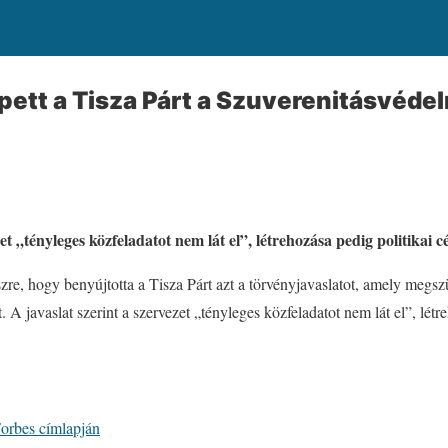
pett a Tisza Párt a Szuverenitásvédel
et „tényleges közfeladatot nem lát el”, létrehozása pedig politikai cé
szre, hogy benyújtotta a Tisza Párt azt a törvényjavaslatot, amely megsz
 A javaslat szerint a szervezet „tényleges közfeladatot nem lát el”, létr
Forbes címlapján