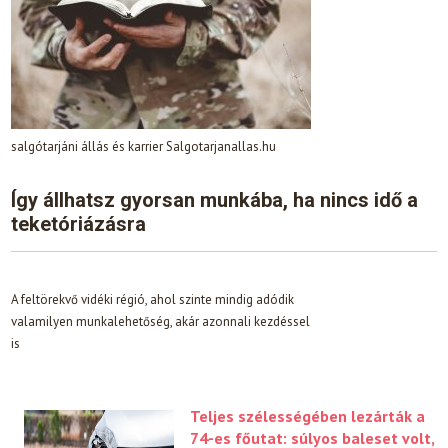
salgótarjáni állás és karrier Salgotarjanallas.hu
Így állhatsz gyorsan munkába, ha nincs idő a
teketóriázásra
A feltörekvő vidéki régió, ahol szinte mindig adódik
valamilyen munkalehetőség, akár azonnali kezdéssel
is
Teljes szélességében lezárták a
74-es főutat: súlyos baleset volt,