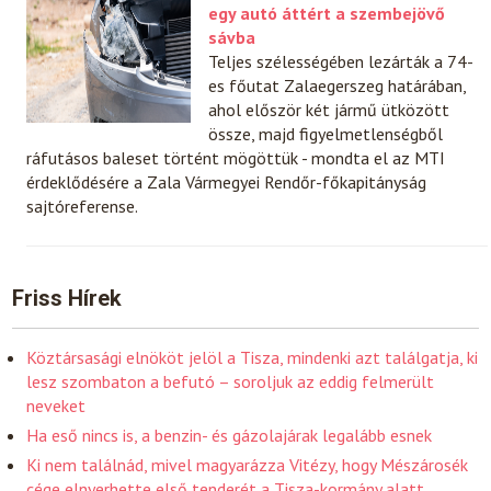
egy autó áttért a szembejövő
sávba
Teljes szélességében lezárták a 74-
es főutat Zalaegerszeg határában,
ahol először két jármű ütközött
össze, majd figyelmetlenségből
ráfutásos baleset történt mögöttük - mondta el az MTI
érdeklődésére a Zala Vármegyei Rendőr-főkapitányság
sajtóreferense.
Friss Hírek
Köztársasági elnököt jelöl a Tisza, mindenki azt találgatja, ki
lesz szombaton a befutó – soroljuk az eddig felmerült
neveket
Ha eső nincs is, a benzin- és gázolajárak legalább esnek
Ki nem találnád, mivel magyarázza Vitézy, hogy Mészárosék
cége elnyerhette első tenderét a Tisza-kormány alatt