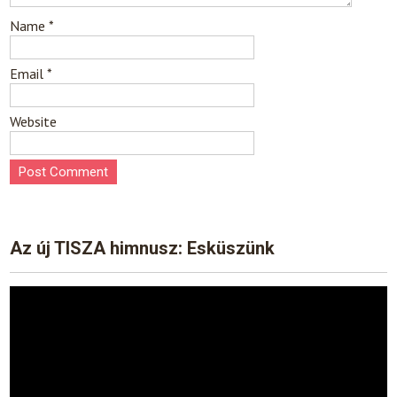
Name
*
Email
*
Website
Az új TISZA himnusz: Esküszünk
Video
Player