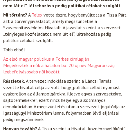
nem lát el”, létrehozása pedig politikai célokat szolgált.
Mi történt?
A
Telex
vette észre, hogy benyújtotta a Tisza Párt
azt a törvényjavaslatot, amely megszüntetné a
Szuverenitásvédelmi Hivatalt. A javaslat szerint a szervezet
„tényleges közfeladatot nem lát el”, létrehozása pedig
politikai célokat szolgált.
Több ebből
Az első magyar politikus a Forbes címlapján
Megérkeztek a nők a hatalomba: 20 új név Magyarország
legbefolyásosabb női között
Részletek.
A tervezet indoklása szerint a Lánczi Tamás
vezette hivatal célja az volt, hogy „politikai célból nyomást
gyakoroljon az állampolgárokra, illetve egyes szervezetekre,
sajtótermékekre”, ezért nincs helye egy alkotmányos
demokráciában. A megszüntetés után a szervezet jogutódja az
Igazságügyi Minisztérium lenne, folyamatban lévő eljárásai
pedig megszűnnének.
Hogyan tovább?
A Tisza szerint a Hivatal „közpénznyelőként”