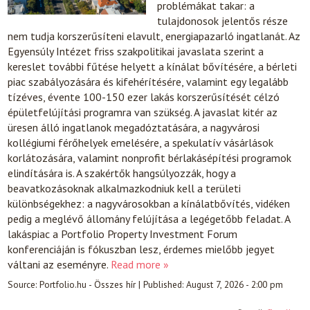
problémákat takar: a
tulajdonosok jelentős része
nem tudja korszerűsíteni elavult, energiapazarló ingatlanát. Az
Egyensúly Intézet friss szakpolitikai javaslata szerint a
kereslet további fűtése helyett a kínálat bővítésére, a bérleti
piac szabályozására és kifehérítésére, valamint egy legalább
tízéves, évente 100-150 ezer lakás korszerűsítését célzó
épületfelújítási programra van szükség. A javaslat kitér az
üresen álló ingatlanok megadóztatására, a nagyvárosi
kollégiumi férőhelyek emelésére, a spekulatív vásárlások
korlátozására, valamint nonprofit bérlakásépítési programok
elindítására is. A szakértők hangsúlyozzák, hogy a
beavatkozásoknak alkalmazkodniuk kell a területi
különbségekhez: a nagyvárosokban a kínálatbővítés, vidéken
pedig a meglévő állomány felújítása a legégetőbb feladat. A
lakáspiac a Portfolio Property Investment Forum
konferenciáján is fókuszban lesz, érdemes mielőbb jegyet
váltani az eseményre.
Read more »
Source:
Portfolio.hu - Összes hír
|
Published:
August 7, 2026 - 2:00 pm