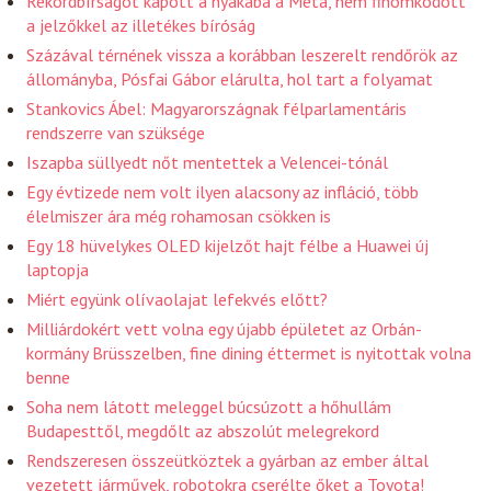
Rekordbírságot kapott a nyakába a Meta, nem finomkodott
a jelzőkkel az illetékes bíróság
Százával térnének vissza a korábban leszerelt rendőrök az
állományba, Pósfai Gábor elárulta, hol tart a folyamat
Stankovics Ábel: Magyarországnak félparlamentáris
rendszerre van szüksége
Iszapba süllyedt nőt mentettek a Velencei-tónál
Egy évtizede nem volt ilyen alacsony az infláció, több
élelmiszer ára még rohamosan csökken is
Egy 18 hüvelykes OLED kijelzőt hajt félbe a Huawei új
laptopja
Miért együnk olívaolajat lefekvés előtt?
Milliárdokért vett volna egy újabb épületet az Orbán-
kormány Brüsszelben, fine dining éttermet is nyitottak volna
benne
Soha nem látott meleggel búcsúzott a hőhullám
Budapesttől, megdőlt az abszolút melegrekord
Rendszeresen összeütköztek a gyárban az ember által
vezetett járművek, robotokra cserélte őket a Toyota!