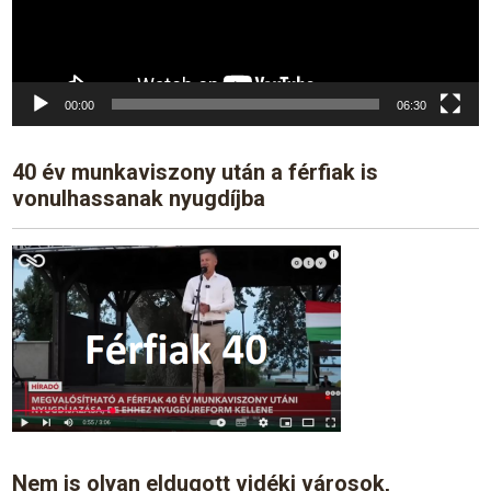
00:00
06:30
40 év munkaviszony után a férfiak is
vonulhassanak nyugdíjba
Nem is olyan eldugott vidéki városok,