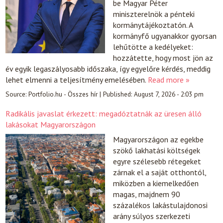
be Magyar Péter
miniszterelnök a pénteki
kormánytájékoztatón. A
kormányfő ugyanakkor gyorsan
lehűtötte a kedélyeket:
hozzátette, hogy most jön az
év egyik legaszályosabb időszaka, így egyelőre kérdés, meddig
lehet elmenni a teljesítmény emelésében.
Read more »
Source:
Portfolio.hu - Összes hír
|
Published:
August 7, 2026 - 2:03 pm
Radikális javaslat érkezett: megadóztatnák az üresen álló
lakásokat Magyarországon
Magyarországon az egekbe
szökő lakhatási költségek
egyre szélesebb rétegeket
zárnak el a saját otthontól,
miközben a kiemelkedően
magas, majdnem 90
százalékos lakástulajdonosi
arány súlyos szerkezeti