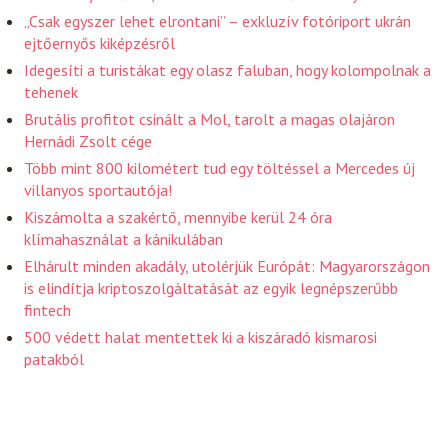
„Csak egyszer lehet elrontani” – exkluzív fotóriport ukrán
ejtőernyős kiképzésről
Idegesíti a turistákat egy olasz faluban, hogy kolompolnak a
tehenek
Brutális profitot csinált a Mol, tarolt a magas olajáron
Hernádi Zsolt cége
Több mint 800 kilométert tud egy töltéssel a Mercedes új
villanyos sportautója!
Kiszámolta a szakértő, mennyibe kerül 24 óra
klímahasználat a kánikulában
Elhárult minden akadály, utolérjük Európát: Magyarországon
is elindítja kriptoszolgáltatását az egyik legnépszerűbb
fintech
500 védett halat mentettek ki a kiszáradó kismarosi
patakból