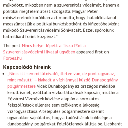
működött, miközben nem a szuverenitás védelmét, hanem a
politikai megfélemlítést szolgálta. Magyar Péter
miniszterelnök korábban azt mondta, hogy „haladéktalanul
megszüntetjük a politikai bunkósbotként és kifizetőhelyként
működő Szuverenitásvédelmi Sóhivatalt. Ezzel spórolunk
hatmilliárd forint közpénzt.”
The post
Nincs helye: lépett a Tisza Párt a
Szuverenitásvédelmi Hivatal ügyében
appeared first on
Forbes.hu
.
Kapcsolódó híreink
„Nincs itt semmi látnivaló, illetve van, de pont ugyanaz,
mint másutt” – kiakadt a vízhiánnyal küzdő Dunabogdány
polgármestere
Vidék
Dunabogdány az országos médiába
került ismét, ezúttal a vízkorlátozások kapcsán, miután a
Fővárosi Vízművek közlése alapján a sorozatos
felszólítások ellenére sem csökkent a lakosság
vízfogyasztása. A település polgármestere szerint
ugyanakkor sajnálatos, hogy a tudósítások többsége a
dunabogdányi polgárokat felelőtlennek állítja be. Liebhardt