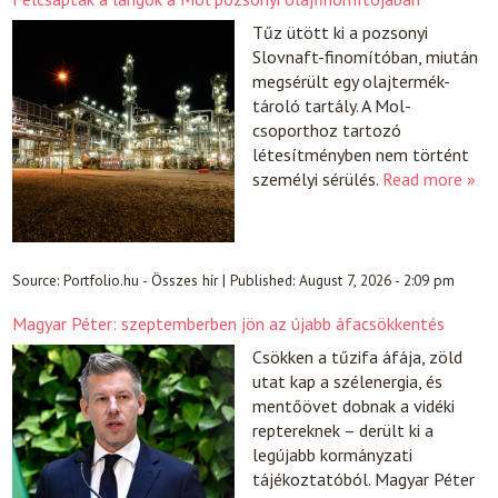
Tűz ütött ki a pozsonyi
Slovnaft-finomítóban, miután
megsérült egy olajtermék-
tároló tartály. A Mol-
csoporthoz tartozó
létesítményben nem történt
személyi sérülés.
Read more »
Source:
Portfolio.hu - Összes hír
|
Published:
August 7, 2026 - 2:09 pm
Magyar Péter: szeptemberben jön az újabb áfacsökkentés
Csökken a tűzifa áfája, zöld
utat kap a szélenergia, és
mentőövet dobnak a vidéki
reptereknek – derült ki a
legújabb kormányzati
tájékoztatóból. Magyar Péter