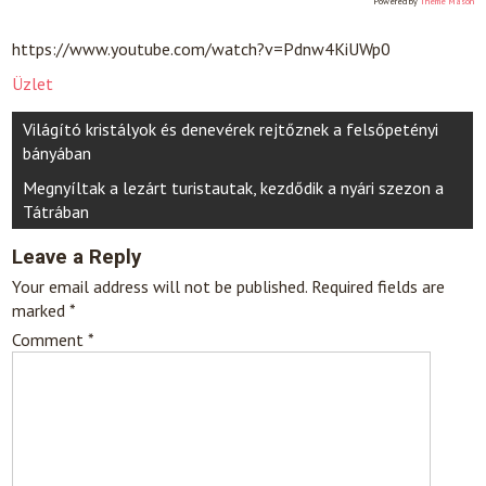
Powered by
Theme Mason
https://www.youtube.com/watch?v=Pdnw4KiUWp0
Üzlet
Post
Világító kristályok és denevérek rejtőznek a felsőpetényi
navigation
bányában
Megnyíltak a lezárt turistautak, kezdődik a nyári szezon a
Tátrában
Leave a Reply
Your email address will not be published.
Required fields are
marked
*
Comment
*