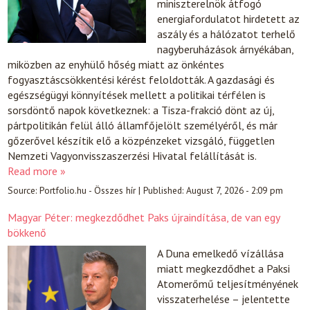
miniszterelnök átfogó
energiafordulatot hirdetett az
aszály és a hálózatot terhelő
nagyberuházások árnyékában,
miközben az enyhülő hőség miatt az önkéntes
fogyasztáscsökkentési kérést feloldották. A gazdasági és
egészségügyi könnyítések mellett a politikai térfélen is
sorsdöntő napok következnek: a Tisza-frakció dönt az új,
pártpolitikán felül álló államfőjelölt személyéről, és már
gőzerővel készítik elő a közpénzeket vizsgáló, független
Nemzeti Vagyonvisszaszerzési Hivatal felállítását is.
Read more »
Source:
Portfolio.hu - Összes hír
|
Published:
August 7, 2026 - 2:09 pm
Magyar Péter: megkezdődhet Paks újraindítása, de van egy
bökkenő
A Duna emelkedő vízállása
miatt megkezdődhet a Paksi
Atomerőmű teljesítményének
visszaterhelése – jelentette