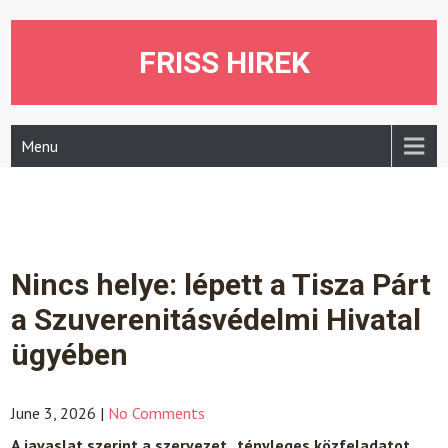
Skip
to
content
FRISS HIREK
Menu
Nincs helye: lépett a Tisza Párt
a Szuverenitásvédelmi Hivatal
ügyében
June 3, 2026
|
No Comments
A javaslat szerint a szervezet „tényleges közfeladatot