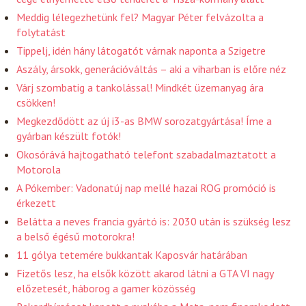
Meddig lélegezhetünk fel? Magyar Péter felvázolta a
folytatást
Tippelj, idén hány látogatót várnak naponta a Szigetre
Aszály, ársokk, generációváltás – aki a viharban is előre néz
Várj szombatig a tankolással! Mindkét üzemanyag ára
csökken!
Megkezdődött az új i3-as BMW sorozatgyártása! Íme a
gyárban készült fotók!
Okosórává hajtogatható telefont szabadalmaztatott a
Motorola
A Pókember: Vadonatúj nap mellé hazai ROG promóció is
érkezett
Belátta a neves francia gyártó is: 2030 után is szükség lesz
a belső égésű motorokra!
11 gólya tetemére bukkantak Kaposvár határában
Fizetős lesz, ha elsők között akarod látni a GTA VI nagy
előzetesét, háborog a gamer közösség