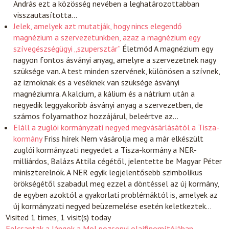
András ezt a közösség nevében a leghatározottabban
visszautasította…
Jelek, amelyek azt mutatják, hogy nincs elegendő
magnézium a szervezetünkben, azaz a magnézium egy
szívegészségügyi „szupersztár”
Életmód
A magnézium egy
nagyon fontos ásványi anyag, amelyre a szervezetnek nagy
szüksége van. A test minden szervének, különösen a szívnek,
az izmoknak és a veséknek van szüksége ásványi
magnéziumra. A kalcium, a kálium és a nátrium után a
negyedik leggyakoribb ásványi anyag a szervezetben, de
számos folyamathoz hozzájárul, beleértve az…
Eláll a zuglói kormányzati negyed megvásárlásától a Tisza-
kormány
Friss hírek
Nem vásárolja meg a már elkészült
zuglói kormányzati negyedet a Tisza-kormány a NER-
milliárdos, Balázs Attila cégétől, jelentette be Magyar Péter
miniszterelnök. A NER egyik legjelentősebb szimbolikus
örökségétől szabadul meg ezzel a döntéssel az új kormány,
de egyben azoktól a gyakorlati problémáktól is, amelyek az
új kormányzati negyed beüzemelése esetén keletkeztek…
Visited 1 times, 1 visit(s) today
Felcsaptak a lángok a Mol pozsonyi olajfinomítójában