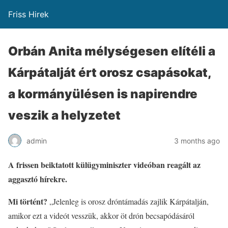
Friss Hirek
Orbán Anita mélységesen elítéli a
Kárpátalját ért orosz csapásokat,
a kormányülésen is napirendre
veszik a helyzetet
admin
3 months ago
A frissen beiktatott külügyminiszter videóban reagált az
aggasztó hírekre.
Mi történt?
„Jelenleg is orosz dróntámadás zajlik Kárpátalján,
amikor ezt a videót vesszük, akkor öt drón becsapódásáról