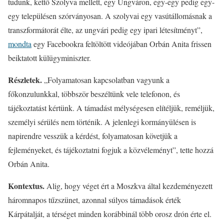
tudunk, kettő Szolyva mellett, egy Ungváron, egy-egy pedig egy-
egy településen szórványosan. A szolyvai egy vasútállomásnak a
transzformátorát élte, az ungvári pedig egy ipari létesítményt”,
mondta
egy Facebookra feltöltött videójában Orbán Anita frissen
beiktatott külügyminiszter.
Részletek.
„Folyamatosan kapcsolatban vagyunk a
főkonzulunkkal, többször beszéltünk vele telefonon, és
tájékoztatást kértünk. A támadást mélységesen elítéljük, reméljük,
személyi sérülés nem történik. A jelenlegi kormányülésen is
napirendre vesszük a kérdést, folyamatosan követjük a
fejleményeket, és tájékoztatni fogjuk a közvéleményt”, tette hozzá
Orbán Anita.
Kontextus.
Alig, hogy véget ért a Moszkva által kezdeményezett
háromnapos tűzszünet, azonnal súlyos támadások érték
Kárpátalját, a térséget minden korábbinál több orosz drón érte el.