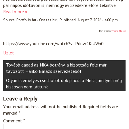
pár napos időtávon is, nemhogy évtizedekre előre tekintve.
Read more »
Source:
Portfolio.hu - Összes hír
|
Published:
August 7, 2026 - 4:00 pm
Powered by
Theme Mason
https://www.youtube.com/watch?v=Pdnw4KiUWp0
Üzlet
Post
Tovább dagad az NKA-botrány, a bizottság fele már
navigation
távozott Hankó Balázs szervezetéből
Olyan személyes csetbotot dob piacra a Meta, amilyet még
biztosan nem láttunk
Leave a Reply
Your email address will not be published.
Required fields are
marked
*
Comment
*