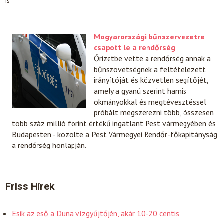
is
Magyarországi bűnszervezetre
csapott le a rendőrség
Őrizetbe vette a rendőrség annak a
bűnszövetségnek a feltételezett
irányítóját és közvetlen segítőjét,
amely a gyanú szerint hamis
okmányokkal és megtévesztéssel
próbált megszerezni több, összesen
több száz millió forint értékű ingatlant Pest vármegyében és
Budapesten - közölte a Pest Vármegyei Rendőr-főkapitányság
a rendőrség honlapján.
Friss Hírek
Esik az eső a Duna vízgyűjtőjén, akár 10-20 centis