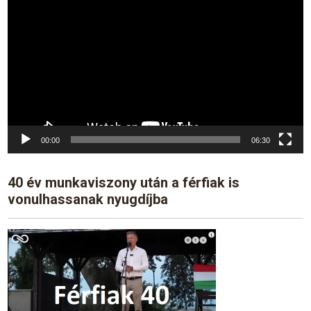
Player
00:00
06:30
40 év munkaviszony után a férfiak is
vonulhassanak nyugdíjba