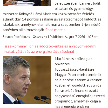
bejegyzésében Lannert Judit
oktatási és gyermekügyi
miniszter. Kókayné Lányi Marietta közoktatásért felelős
államtitkár 14 pontos szakmai javaslatcsomagot küldött az
iskoláknak, amelynek elemeit már a szeptember 1-jén induló
tanévben alkalmazhatják.
Read more »
Source:
Portfolio.hu - Összes hír
|
Published:
August 7, 2026 - 4:07 pm
Tisza-kormány: jön az adócsökkentés és a vagyonvédelmi
hivatal, változás az energiakorlátozásoknál
Mától nincs szükség az
önkéntes
fogyasztáscsökkentésre
Magyar Péter miniszterelnök
bejelentése szerint. A kabinet
közben elfogadott egy uniós
forrásokból finanszírozott,
nagyszabású energiafejlesztési
programot, amelynek célja a
hazai energiarendszer