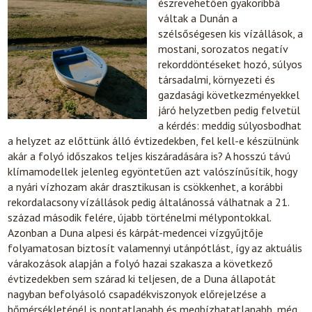
észrevehetően gyakoribbá
váltak a Dunán a
szélsőségesen kis vízállások, a
mostani, sorozatos negatív
rekorddöntéseket hozó, súlyos
társadalmi, környezeti és
gazdasági következményekkel
járó helyzetben pedig felvetül
a kérdés: meddig súlyosbodhat
a helyzet az előttünk álló évtizedekben, fel kell-e készülnünk
akár a folyó időszakos teljes kiszáradására is? A hosszú távú
klímamodellek jelenleg egyöntetűen azt valószínűsítik, hogy
a nyári vízhozam akár drasztikusan is csökkenhet, a korábbi
rekordalacsony vízállások pedig általánossá válhatnak a 21.
század második felére, újabb történelmi mélypontokkal.
Azonban a Duna alpesi és kárpát-medencei vízgyűjtője
folyamatosan biztosít valamennyi utánpótlást, így az aktuális
várakozások alapján a folyó hazai szakasza a következő
évtizedekben sem szárad ki teljesen, de a Duna állapotát
nagyban befolyásoló csapadékviszonyok előrejelzése a
hőmérsékleténél is pontatlanabb és megbízhatatlanabb, még