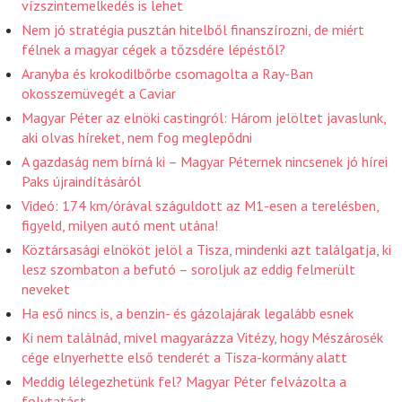
vízszintemelkedés is lehet
Nem jó stratégia pusztán hitelből finanszírozni, de miért
félnek a magyar cégek a tőzsdére lépéstől?
Aranyba és krokodilbőrbe csomagolta a Ray-Ban
okosszemüvegét a Caviar
Magyar Péter az elnöki castingról: Három jelöltet javaslunk,
aki olvas híreket, nem fog meglepődni
A gazdaság nem bírná ki – Magyar Péternek nincsenek jó hírei
Paks újraindításáról
Videó: 174 km/órával száguldott az M1-esen a terelésben,
figyeld, milyen autó ment utána!
Köztársasági elnököt jelöl a Tisza, mindenki azt találgatja, ki
lesz szombaton a befutó – soroljuk az eddig felmerült
neveket
Ha eső nincs is, a benzin- és gázolajárak legalább esnek
Ki nem találnád, mivel magyarázza Vitézy, hogy Mészárosék
cége elnyerhette első tenderét a Tisza-kormány alatt
Meddig lélegezhetünk fel? Magyar Péter felvázolta a
folytatást