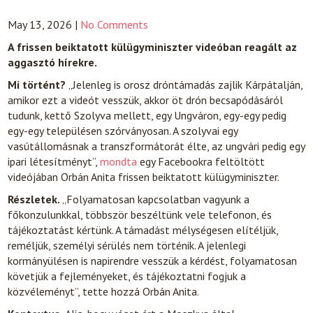
May 13, 2026
|
No Comments
A frissen beiktatott külügyminiszter videóban reagált az
aggasztó hírekre.
Mi történt?
„Jelenleg is orosz dróntámadás zajlik Kárpátalján,
amikor ezt a videót vesszük, akkor öt drón becsapódásáról
tudunk, kettő Szolyva mellett, egy Ungváron, egy-egy pedig
egy-egy településen szórványosan. A szolyvai egy
vasútállomásnak a transzformátorát élte, az ungvári pedig egy
ipari létesítményt”,
mondta
egy Facebookra feltöltött
videójában Orbán Anita frissen beiktatott külügyminiszter.
Részletek.
„Folyamatosan kapcsolatban vagyunk a
főkonzulunkkal, többször beszéltünk vele telefonon, és
tájékoztatást kértünk. A támadást mélységesen elítéljük,
reméljük, személyi sérülés nem történik. A jelenlegi
kormányülésen is napirendre vesszük a kérdést, folyamatosan
követjük a fejleményeket, és tájékoztatni fogjuk a
közvéleményt”, tette hozzá Orbán Anita.