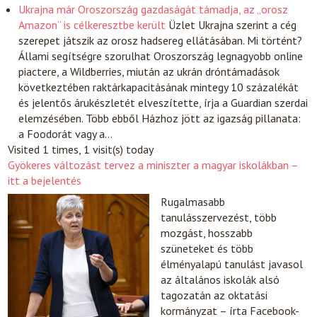
Ukrajna már Oroszország gazdaságát támadja, az „orosz
Amazon” is célkeresztbe került
Üzlet
Ukrajna szerint a cég
szerepet játszik az orosz hadsereg ellátásában. Mi történt?
Állami segítségre szorulhat Oroszország legnagyobb online
piactere, a Wildberries, miután az ukrán dróntámadások
következtében raktárkapacitásának mintegy 10 százalékát
és jelentős árukészletét elveszítette, írja a Guardian szerdai
elemzésében. Több ebből Házhoz jött az igazság pillanata:
a Foodorát vagy a…
Visited 1 times, 1 visit(s) today
Gyökeres változást tervez a miniszter a magyar iskolákban –
itt a bejelentés
Rugalmasabb
tanulásszervezést, több
mozgást, hosszabb
szüneteket és több
élményalapú tanulást javasol
az általános iskolák alsó
tagozatán az oktatási
kormányzat – írta Facebook-