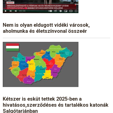
Nem is olyan eldugott vidéki városok,
aholmunka és életszínvonal összeér
Kétszer is esküt tettek 2025-ben a
hivatásos,szerződéses és tartalékos katonák
Salgótarjánban