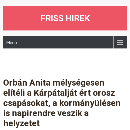
Skip
to
content
FRISS HIREK
Menu
Orbán Anita mélységesen
elítéli a Kárpátalját ért orosz
csapásokat, a kormányülésen
is napirendre veszik a
helyzetet