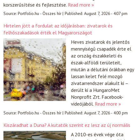
korszerűsítése és fejlesztése.
Read more »
Source:
Portfolio.hu - Összes hír
|
Published:
August 7, 2026 - 4:07 pm
Hirtelen jött a fordulat az időjárásban: zivatarok és
felhőszakadások érték el Magyarországot
Heves zivatarok és jelentős
mennyiségű csapadék érte el
az ország északkeleti és
észak-alföldi területeit,
miután a délutáni órákban egy
lassan kelet felé mozgó
zivatarrendszer alakult ki –
derült ki a HungaroMet
Nonprofit Zrt. Facebook-
videójából.
Read more »
Source:
Portfolio.hu - Összes hír
|
Published:
August 7, 2026 - 4:00 pm
Kiszáradhat a Duna? A kutatók szerint ez lesz az új normális
A 2010-es évek vége óta