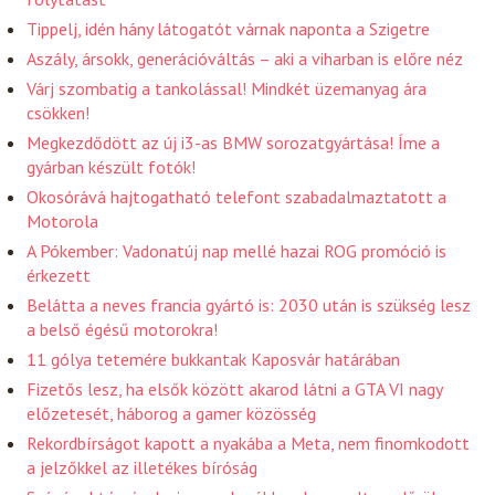
Tippelj, idén hány látogatót várnak naponta a Szigetre
Aszály, ársokk, generációváltás – aki a viharban is előre néz
Várj szombatig a tankolással! Mindkét üzemanyag ára
csökken!
Megkezdődött az új i3-as BMW sorozatgyártása! Íme a
gyárban készült fotók!
Okosórává hajtogatható telefont szabadalmaztatott a
Motorola
A Pókember: Vadonatúj nap mellé hazai ROG promóció is
érkezett
Belátta a neves francia gyártó is: 2030 után is szükség lesz
a belső égésű motorokra!
11 gólya tetemére bukkantak Kaposvár határában
Fizetős lesz, ha elsők között akarod látni a GTA VI nagy
előzetesét, háborog a gamer közösség
Rekordbírságot kapott a nyakába a Meta, nem finomkodott
a jelzőkkel az illetékes bíróság