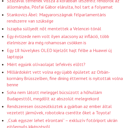
Százával térnének vissza a korábban leszerelt rendőrök az
állományba, Pósfai Gábor elárulta, hol tart a folyamat
Stankovics Ábel: Magyarországnak félparlamentáris
rendszerre van szüksége
Iszapba süllyedt nőt mentettek a Velencei-tónál
Egy évtizede nem volt ilyen alacsony az infláció, több
élelmiszer ára még rohamosan csökken is
Egy 18 hüvelykes OLED kijelzőt hajt félbe a Huawei új
laptopja
Miért együnk olívaolajat lefekvés előtt?
Milliárdokért vett volna egy újabb épületet az Orbán-
kormány Brüsszelben, fine dining éttermet is nyitottak volna
benne
Soha nem látott meleggel búcsúzott a hőhullám
Budapesttől, megdőlt az abszolút melegrekord
Rendszeresen összeütköztek a gyárban az ember által
vezetett járművek, robotokra cserélte őket a Toyota!
„Csak egyszer lehet elrontani” – exkluzív fotóriport ukrán
ejtőernyős kiképzésről