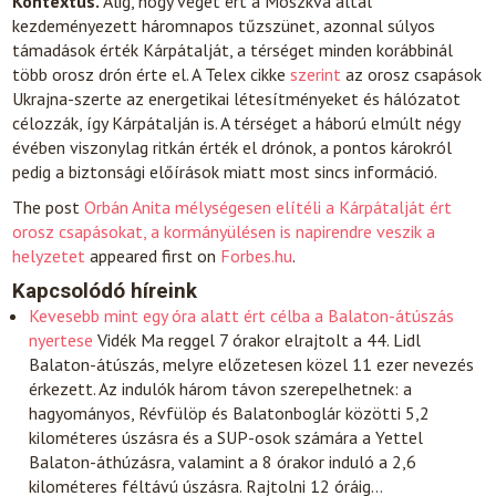
Kontextus.
Alig, hogy véget ért a Moszkva által
kezdeményezett háromnapos tűzszünet, azonnal súlyos
támadások érték Kárpátalját, a térséget minden korábbinál
több orosz drón érte el. A Telex cikke
szerint
az orosz csapások
Ukrajna-szerte az energetikai létesítményeket és hálózatot
célozzák, így Kárpátalján is. A térséget a háború elmúlt négy
évében viszonylag ritkán érték el drónok, a pontos károkról
pedig a biztonsági előírások miatt most sincs információ.
The post
Orbán Anita mélységesen elítéli a Kárpátalját ért
orosz csapásokat, a kormányülésen is napirendre veszik a
helyzetet
appeared first on
Forbes.hu
.
Kapcsolódó híreink
Kevesebb mint egy óra alatt ért célba a Balaton-átúszás
nyertese
Vidék
Ma reggel 7 órakor elrajtolt a 44. Lidl
Balaton-átúszás, melyre előzetesen közel 11 ezer nevezés
érkezett. Az indulók három távon szerepelhetnek: a
hagyományos, Révfülöp és Balatonboglár közötti 5,2
kilométeres úszásra és a SUP-osok számára a Yettel
Balaton-áthúzásra, valamint a 8 órakor induló a 2,6
kilométeres féltávú úszásra. Rajtolni 12 óráig…