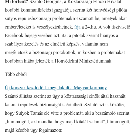
Mi történt?
Szántó Georgina, a Köztársasági Elnöki Hivatal
korábbi kommunikációs igazgatója szerint két honvédségi pilóta
súlyos repülésbiztonsági problémákról számolt be, amelyek akár
emberéleteket is veszélyeztethetnek,
írja
a 24.hu. A volt tisztviselő
Facebook-bejegyzésében azt írta: a pilóták szerint hiányos a
szabályzatkezelés és az elméleti képzés, valamint nem
megfelelőek a biztonsági protokollok, miközben a problémákat
korábban hiába jelezték a Honvédelmi Minisztériumnak.
Több ebből
Új korszak kezdődött, megalakult a Magyar-kormány
Szántó állítása szerint az ügy a köztársasági elnök által használt
katonai repülések biztonságát is érintheti. Szántó azt is közölte,
hogy Sulyok Tamás elé vitte a problémát, aki a beszámoló szerint
„hümmögött, azt mondta, hogy majd kitalál valamit”„hümmögött,
majd később úgy fogalmazott: