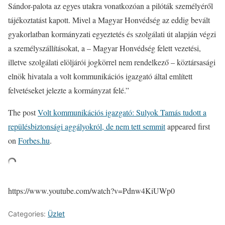
Sándor-palota az egyes utakra vonatkozóan a pilóták személyéről
tájékoztatást kapott. Mivel a Magyar Honvédség az eddig bevált
gyakorlatban kormányzati egyeztetés és szolgálati út alapján végzi
a személyszállításokat, a – Magyar Honvédség felett vezetési,
illetve szolgálati elöljárói jogkörrel nem rendelkező – köztársasági
elnök hivatala a volt kommunikációs igazgató által említett
felvetéseket jelezte a kormányzat felé.”
The post
Volt kommunikációs igazgató: Sulyok Tamás tudott a
repülésbiztonsági aggályokról, de nem tett semmit
appeared first
on
Forbes.hu
.
https://www.youtube.com/watch?v=Pdnw4KiUWp0
Categories:
Üzlet