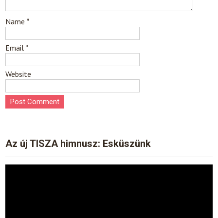
Name
*
Email
*
Website
Az új TISZA himnusz: Esküszünk
Video
Player