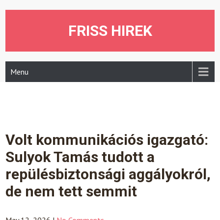
Skip
to
content
FRISS HIREK
Menu
Volt kommunikációs igazgató:
Sulyok Tamás tudott a
repülésbiztonsági aggályokról,
de nem tett semmit