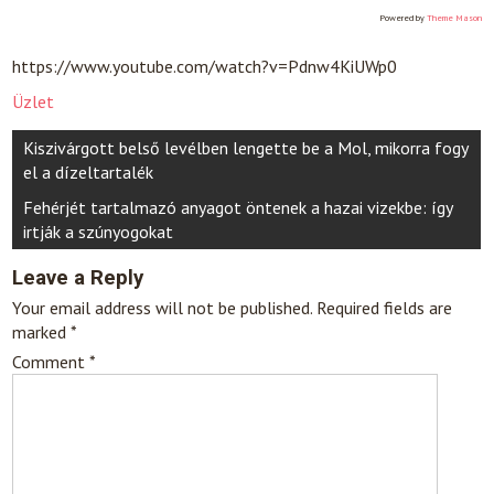
Powered by
Theme Mason
https://www.youtube.com/watch?v=Pdnw4KiUWp0
Üzlet
Post
Kiszivárgott belső levélben lengette be a Mol, mikorra fogy
navigation
el a dízeltartalék
Fehérjét tartalmazó anyagot öntenek a hazai vizekbe: így
irtják a szúnyogokat
Leave a Reply
Your email address will not be published.
Required fields are
marked
*
Comment
*