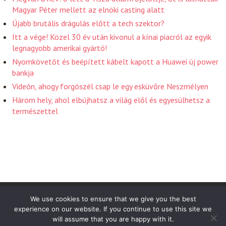
Magyar Péter mellett az elnöki casting alatt
Újabb brutális drágulás előtt a tech szektor?
Itt a vége! Közel 30 év után kivonul a kínai piacról az egyik
legnagyobb amerikai gyártó!
Nyomkövetőt és beépített kábelt kapott a Huawei új power
bankja
Videón, ahogy forgószél csap le egy esküvőre Neszmélyen
Három hely, ahol elbújhatsz a világ elől és egyesülhetsz a
természettel
Friss Hirek 2026 . Powered by WordPress
We use cookies to ensure that we give you the best
experience on our website. If you continue to use this site we
will assume that you are happy with it.