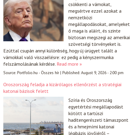
csökkenti a vámokat,
megsértve ezzel azokat a
nemzetközi
megállapodásokat, amelyeket
ő maga is aláírt, és szinte
biztosan megszegi az amerikai
szövetségi törvényeket is.
Ezúttal csupán annyi különbség, hogy új ürügyet talált a
vámokkal való visszaélésre: ez pedig a kényszermunka
felszámolásának kérdése.
Read more »
Source:
Portfolio.hu - Összes hír
|
Published:
August 9, 2026 - 2:00 pm
Oroszország feladja a kizárólagos ellenőrzést a stratégiai
katonai bázisok felett
Szíria és Oroszország
egyetértési megállapodást
kötött a tartúszi
haditengerészeti támaszpont
és a hmejmími katonai
légibázis jövőjéről –