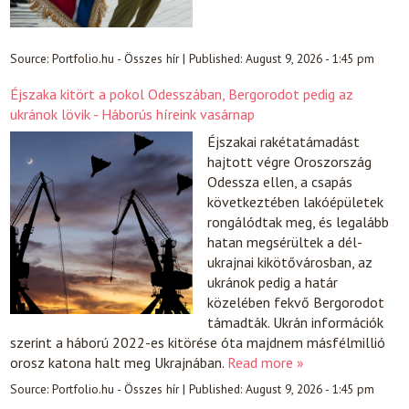
Source:
Portfolio.hu - Összes hír
|
Published:
August 9, 2026 - 1:45 pm
Éjszaka kitört a pokol Odesszában, Bergorodot pedig az
ukránok lövik - Háborús híreink vasárnap
Éjszakai rakétatámadást
hajtott végre Oroszország
Odessza ellen, a csapás
következtében lakóépületek
rongálódtak meg, és legalább
hatan megsérültek a dél-
ukrajnai kikötővárosban, az
ukránok pedig a határ
közelében fekvő Bergorodot
támadták. Ukrán információk
szerint a háború 2022-es kitörése óta majdnem másfélmillió
orosz katona halt meg Ukrajnában.
Read more »
Source:
Portfolio.hu - Összes hír
|
Published:
August 9, 2026 - 1:45 pm