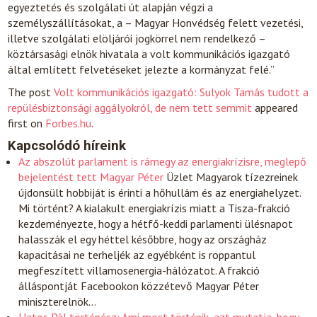
egyeztetés és szolgálati út alapján végzi a
személyszállításokat, a – Magyar Honvédség felett vezetési,
illetve szolgálati elöljárói jogkörrel nem rendelkező –
köztársasági elnök hivatala a volt kommunikációs igazgató
által említett felvetéseket jelezte a kormányzat felé.”
The post
Volt kommunikációs igazgató: Sulyok Tamás tudott a
repülésbiztonsági aggályokról, de nem tett semmit
appeared
first on
Forbes.hu
.
Kapcsolódó híreink
Az abszolút parlament is rámegy az energiakrízisre, meglepő
bejelentést tett Magyar Péter
Üzlet
Magyarok tízezreinek
újdonsült hobbiját is érinti a hőhullám és az energiahelyzet.
Mi történt? A kialakult energiakrízis miatt a Tisza-frakció
kezdeményezte, hogy a hétfő-keddi parlamenti ülésnapot
halasszák el egy héttel későbbre, hogy az országház
kapacitásai ne terheljék az egyébként is roppantul
megfeszített villamosenergia-hálózatot. A frakció
álláspontját Facebookon közzétevő Magyar Péter
miniszterelnök…