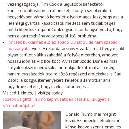
vezérigazgatója, Tim Cook a legutóbbi befektetői
konferenciahíváson arról beszélt, hogy a szeptemberi
negyedévben várható kereslet olyan magas lesz, hogy azt a
jelenlegi gyártási kapacitások mellett sem tudják teljes
mértékben kiszolgálni. Cook ugyanakkor hangsúlyozta, hogy
nem alkatrészhiány vagy beszállítói probléma…
Kincsek bukkannak elő az apadó Dunából, de nem szabad
hozzányúlni
Vidék
A rekordalacsony vízállás miatt egyre több
olyan terület válik szabaddá a folyók medrében, amelyet
hosszú időn át víz borított. A visszahúzódó Duna és más
folyók sokszor nemcsak a homokpadokat mutatja meg,
hanem évszázadok óta rejtőző régészeti emlékeket is. Sári
Zsolt, a közgyűjteményekért felelős államtitkár arra
figyelmeztetett, hogy ezek a különleges…
Visited 1 times, 1 visit(s) today
Joseph Stiglitz: Trump képmutatóan talált új ürügyet a
vámháborújához
Donald Trump már megint
kezdi. Az amerikai elnök ismét
kénye-kedve szerint emeli és