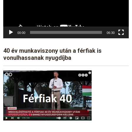
00:00
06:30
40 év munkaviszony után a férfiak is
vonulhassanak nyugdíjba