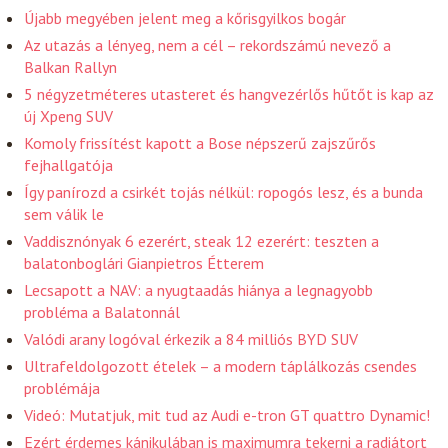
Újabb megyében jelent meg a kőrisgyilkos bogár
Az utazás a lényeg, nem a cél – rekordszámú nevező a
Balkan Rallyn
5 négyzetméteres utasteret és hangvezérlős hűtőt is kap az
új Xpeng SUV
Komoly frissítést kapott a Bose népszerű zajszűrős
fejhallgatója
Így panírozd a csirkét tojás nélkül: ropogós lesz, és a bunda
sem válik le
Vaddisznónyak 6 ezerért, steak 12 ezerért: teszten a
balatonboglári Gianpietros Étterem
Lecsapott a NAV: a nyugtaadás hiánya a legnagyobb
probléma a Balatonnál
Valódi arany logóval érkezik a 84 milliós BYD SUV
Ultrafeldolgozott ételek – a modern táplálkozás csendes
problémája
Videó: Mutatjuk, mit tud az Audi e-tron GT quattro Dynamic!
Ezért érdemes kánikulában is maximumra tekerni a radiátort