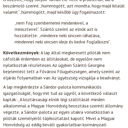
beszámoló szerint „hümmögött, azt mondta, hogy majd kitalál
valamit”„hümmögött, majd később úgy fogalmazott:
„nem fog szembemenni mindenkivel, a
miniszterrel”. Szántó szerint az elnök azt is
hozzátette: „mindenre neki sincsen ráhatása,
mindennel neki sincsen ideje és kedve foglalkozni”.
Következmények:
A lap által megkeresett pilóták nem
cáfolták érdemben az állításokat, de egyelőre nem
nyilatkoztak részletesen. Az ügyben Szántó Georgina
bejelentést tett a Fővárosi Főügyészségen, amely szerint az
eljárás folyamatban van. Az ügyészség vizsgálja a beadványt.
A lap megkérdezte a Sándor-palota kommunikációs
igazgatóságát, hogy mit tud az ügyről, a következő választ
kapták: „A köztársasági elnök légi szállítását minden
alkalommal a Magyar Honvédség beosztása szerinti állomány
végezte, a Sándor-palota az egyes utakra vonatkozóan a
pilóták személyéről tájékoztatást kapott. Mivel a Magyar
Honvédség az eddig bevált gyakorlatban kormányzati