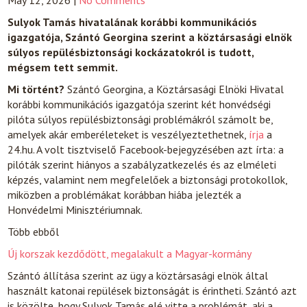
May 12, 2026
|
No Comments
Sulyok Tamás hivatalának korábbi kommunikációs
igazgatója, Szántó Georgina szerint a köztársasági elnök
súlyos repülésbiztonsági kockázatokról is tudott,
mégsem tett semmit.
Mi történt?
Szántó Georgina, a Köztársasági Elnöki Hivatal
korábbi kommunikációs igazgatója szerint két honvédségi
pilóta súlyos repülésbiztonsági problémákról számolt be,
amelyek akár emberéleteket is veszélyeztethetnek,
írja
a
24.hu. A volt tisztviselő Facebook-bejegyzésében azt írta: a
pilóták szerint hiányos a szabályzatkezelés és az elméleti
képzés, valamint nem megfelelőek a biztonsági protokollok,
miközben a problémákat korábban hiába jelezték a
Honvédelmi Minisztériumnak.
Több ebből
Új korszak kezdődött, megalakult a Magyar-kormány
Szántó állítása szerint az ügy a köztársasági elnök által
használt katonai repülések biztonságát is érintheti. Szántó azt
is közölte, hogy Sulyok Tamás elé vitte a problémát, aki a