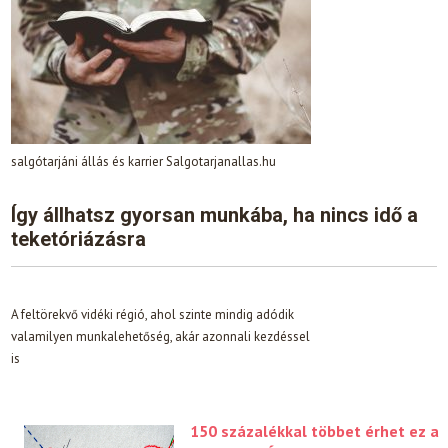
salgótarjáni állás és karrier Salgotarjanallas.hu
Így állhatsz gyorsan munkába, ha nincs idő a
teketóriázásra
A feltörekvő vidéki régió, ahol szinte mindig adódik
valamilyen munkalehetőség, akár azonnali kezdéssel
is
150 százalékkal többet érhet ez a