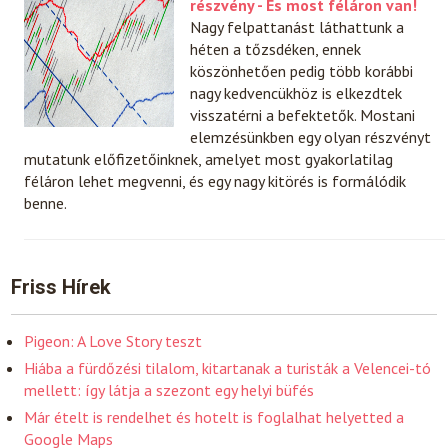
részvény - És most féláron van!
Nagy felpattanást láthattunk a
héten a tőzsdéken, ennek
köszönhetően pedig több korábbi
nagy kedvencükhöz is elkezdtek
visszatérni a befektetők. Mostani
elemzésünkben egy olyan részvényt
mutatunk előfizetőinknek, amelyet most gyakorlatilag
féláron lehet megvenni, és egy nagy kitörés is formálódik
benne.
Friss Hírek
Pigeon: A Love Story teszt
Hiába a fürdőzési tilalom, kitartanak a turisták a Velencei-tó
mellett: így látja a szezont egy helyi büfés
Már ételt is rendelhet és hotelt is foglalhat helyetted a
Google Maps