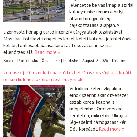
jelentette be vasárnap a szíriai
külügyminisztérium a helyi
állami hírügynökség
tájékoztatása alapján. A
tizennyolc hónapig tartó intenzív tárgyalások lezárásával
Moszkva földközi-tengeri és közel-keleti katonai jelenlétének
két legfontosabb bázisa kerül át fokozatosan szíriai
ellenőrzés alá.
Read more »
Source:
Portfolio.hu - Összes hír
|
Published:
August 9, 2026 - 1:50 pm
Zelenszkij: 50 ezer katona is érkezhet Oroszországba, a baráti
rezsim küldheti az erősítést Putyinnak
Volodimir Zelenszkij ukrán
elnök szerint akár ötvenezer
észak-koreai katona is
megjelenhet Oroszország
területén, miközben Ukrajna
légvédelmi támogatást kér
Dél-Koreától.
Read more »