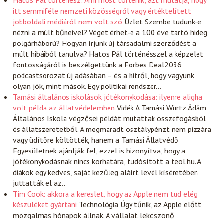
Hatos Pál történész: Ami most történik, azt mutatja, hogy
itt semmiféle nemzeti közösségről vagy értéktelített
jobboldali médiáról nem volt szó
Üzlet
Szembe tudunk-e
nézni a múlt bűneivel? Véget érhet-e a 100 éve tartó hideg
polgárháború? Hogyan írjunk új társadalmi szerződést a
múlt hibáiból tanulva? Hatos Pál történésszel a képzelet
fontosságáról is beszélgettünk a Forbes Deal2036
podcastsorozat új adásában – és a hitről, hogy vagyunk
olyan jók, mint mások. Egy politikai rendszer…
Tamási általános iskolások jótékonykodása: ilyenre aligha
volt példa az állatvédelemben
Vidék
A Tamási Würtz Ádám
Általános Iskola végzősei példát mutattak összefogásból
és állatszeretetből. A megmaradt osztálypénzt nem pizzára
vagy üdítőre költötték, hanem a Tamási Állatvédő
Egyesületnek ajánlják fel, ezzel is bizonyítva, hogy a
jótékonykodásnak nincs korhatára, tudósított a teol.hu. A
diákok egy kedves, saját kezűleg aláírt levél kíséretében
juttatták el az…
Tim Cook: akkora a kereslet, hogy az Apple nem tud elég
készüléket gyártani
Technológia
Úgy tűnik, az Apple előtt
mozgalmas hónapok állnak. A vállalat leköszönő