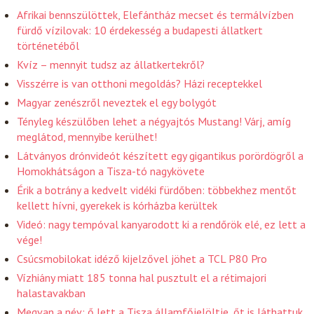
Afrikai bennszülöttek, Elefántház mecset és termálvízben
fürdő vízilovak: 10 érdekesség a budapesti állatkert
történetéből
Kvíz – mennyit tudsz az állatkertekről?
Visszérre is van otthoni megoldás? Házi receptekkel
Magyar zenészről neveztek el egy bolygót
Tényleg készülőben lehet a négyajtós Mustang! Várj, amíg
meglátod, mennyibe kerülhet!
Látványos drónvideót készített egy gigantikus porördögről a
Homokhátságon a Tisza-tó nagykövete
Érik a botrány a kedvelt vidéki fürdőben: többekhez mentőt
kellett hívni, gyerekek is kórházba kerültek
Videó: nagy tempóval kanyarodott ki a rendőrök elé, ez lett a
vége!
Csúcsmobilokat idéző kijelzővel jöhet a TCL P80 Pro
Vízhiány miatt 185 tonna hal pusztult el a rétimajori
halastavakban
Megvan a név: ő lett a Tisza államfőjelöltje, őt is láthattuk