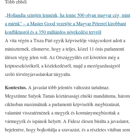
Több ebből
„Hollandia szintjén lennénk, ha lenne 500 olyan magyar cég, mint
a miénk” – a Master Good vezetője a Magyar Péterrel kirobbant
konfliktusról és a 350 milliárdos növekedési tervről
A vita végén a Tisza Párt egyik képviselője virágcsokrot adott a
miniszternek, elismerve, hogy a teljes, közel 11 órás parlamenti
ülésen végig jelen volt. Az Országgyűlés ezt követően még a
kriptoeszközökről, a közlekedésről, majd a mezőgazdaságról
szóló törvényjavaslatokat tárgyalta.
Kontextus.
A javaslat több jelentős változást tartalmaz.
Megszűnne Sulyok Tamás köztársasági elnöki mandátuma, három
ciklusban maximálnák a parlamenti képviselők megbízatását,
valamint visszatérnének a megyék és kormánymegbízottak a
vármegyék és ispánok helyett. A Fidesz élesen bírálta a javaslatot,
bejelentve, hogy bojkottálja a szavazást, és a részletes vitában sem