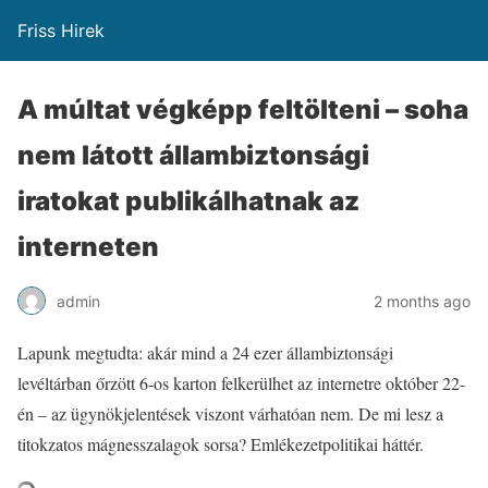
Friss Hirek
A múltat végképp feltölteni – soha
nem látott állambiztonsági
iratokat publikálhatnak az
interneten
admin
2 months ago
Lapunk megtudta: akár mind a 24 ezer állambiztonsági
levéltárban őrzött 6-os karton felkerülhet az internetre október 22-
én – az ügynökjelentések viszont várhatóan nem. De mi lesz a
titokzatos mágnesszalagok sorsa? Emlékezetpolitikai háttér.