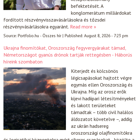
befektetését. A
konglomerátum milliárdokat
fordított részvényvisszavásárlásokra és tőzsdei
részvényvásárlásokra egyaránt.
Read more »
Source:
Portfolio.hu - Összes hír
|
Published:
August 8, 2026 - 7:23 pm
Ukrajna finomítókat, Oroszország fegyvergyárakat támad,
Németországot gyanús drónok tartják rettegésben - Háborús
híreink szombaton
Kiterjedt és kölcsönös
légicsapásokat hajtott végre
egymás ellen Oroszország és
Ukrajna. Míg az orosz erők
kijevi hadiipari létesítményeket
és lakott területeket
támadtak – több civil halálos
áldozatot követelve –, addig
az ukrán hadsereg
oroszországi olajfinomítókra
és logisztikai központokra mért sikeres csapásokat - közölte a