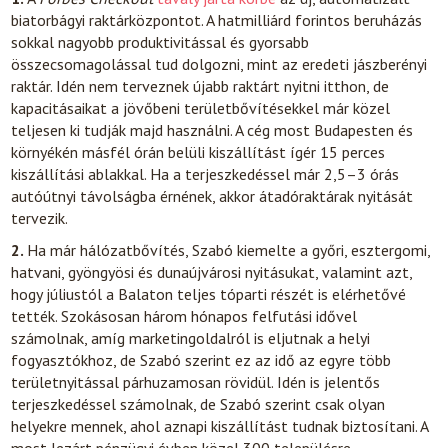
biatorbágyi raktárközpontot. A hatmilliárd forintos beruházás
sokkal nagyobb produktivitással és gyorsabb
összecsomagolással tud dolgozni, mint az eredeti jászberényi
raktár. Idén nem terveznek újabb raktárt nyitni itthon, de
kapacitásaikat a jövőbeni területbővítésekkel már közel
teljesen ki tudják majd használni. A cég most Budapesten és
környékén másfél órán belüli kiszállítást ígér 15 perces
kiszállítási ablakkal. Ha a terjeszkedéssel már 2,5–3 órás
autóútnyi távolságba érnének, akkor átadóraktárak nyitását
tervezik.
2.
Ha már hálózatbővítés, Szabó kiemelte a győri, esztergomi,
hatvani, gyöngyösi és dunaújvárosi nyitásukat, valamint azt,
hogy júliustól a Balaton teljes tóparti részét is elérhetővé
tették. Szokásosan három hónapos felfutási idővel
számolnak, amíg marketingoldalról is eljutnak a helyi
fogyasztókhoz, de Szabó szerint ez az idő az egyre több
területnyitással párhuzamosan rövidül. Idén is jelentős
terjeszkedéssel számolnak, de Szabó szerint csak olyan
helyekre mennek, ahol aznapi kiszállítást tudnak biztosítani. A