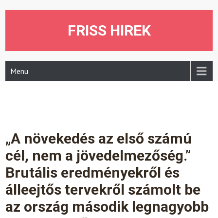
Skip
to
content
FRISS HIREK
Menu
„A növekedés az első számú
cél, nem a jövedelmezőség.”
Brutális eredményekről és
álleejtős tervekről számolt be
az ország második legnagyobb