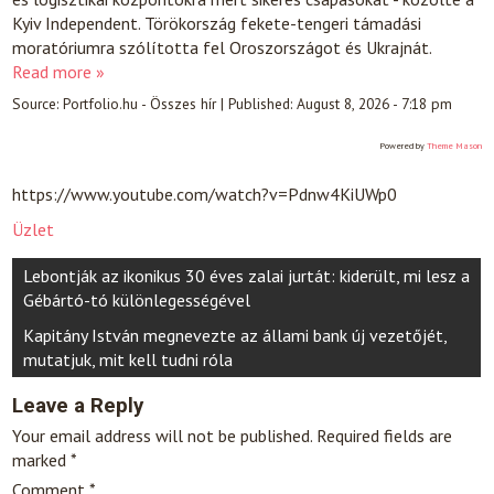
Kyiv Independent. Törökország fekete-tengeri támadási
moratóriumra szólította fel Oroszországot és Ukrajnát.
Read more »
Source:
Portfolio.hu - Összes hír
|
Published:
August 8, 2026 - 7:18 pm
Powered by
Theme Mason
https://www.youtube.com/watch?v=Pdnw4KiUWp0
Üzlet
Post
Lebontják az ikonikus 30 éves zalai jurtát: kiderült, mi lesz a
navigation
Gébártó-tó különlegességével
Kapitány István megnevezte az állami bank új vezetőjét,
mutatjuk, mit kell tudni róla
Leave a Reply
Your email address will not be published.
Required fields are
marked
*
Comment
*