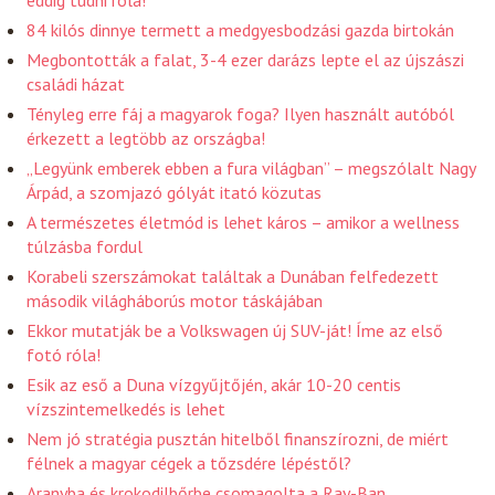
84 kilós dinnye termett a medgyesbodzási gazda birtokán
Megbontották a falat, 3-4 ezer darázs lepte el az újszászi
családi házat
Tényleg erre fáj a magyarok foga? Ilyen használt autóból
érkezett a legtöbb az országba!
„Legyünk emberek ebben a fura világban” – megszólalt Nagy
Árpád, a szomjazó gólyát itató közutas
A természetes életmód is lehet káros – amikor a wellness
túlzásba fordul
Korabeli szerszámokat találtak a Dunában felfedezett
második világháborús motor táskájában
Ekkor mutatják be a Volkswagen új SUV-ját! Íme az első
fotó róla!
Esik az eső a Duna vízgyűjtőjén, akár 10-20 centis
vízszintemelkedés is lehet
Nem jó stratégia pusztán hitelből finanszírozni, de miért
félnek a magyar cégek a tőzsdére lépéstől?
Aranyba és krokodilbőrbe csomagolta a Ray-Ban