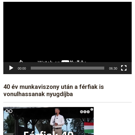
Video
Player
00:00
06:30
40 év munkaviszony után a férfiak is
vonulhassanak nyugdíjba