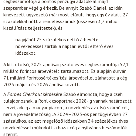
cégbeszámolója a pontos pénzügyi adatokkal majd
szeptember végéig érkezik. De annyit Szabó Dániel, az idén
kinevezett ügyvezető már most elárult, hogy egy év alatt 27
százalékkal nőtt a rendelésszámuk (összesen 3,2 millió
kiszállítást teljesítettek), és
nagyjából 25 százalékos nettó árbevétel-
növekedéssel zárták a naptári évtől eltérő éves
időszakot.
A kft. utolsó, 2025 áprilisáig szóló éves cégbeszámolója 57,1
milliárd forintos árbevételt tartalmazott. Ez alapján durván
71 milliárd forintosértékesítési árbevétellel zárhatott a cég
2025 májusa és 2026 áprilisa között.
A
Forbes Checkout
kérdésére Szabó elmondta, hogy a cseh
tulajdonosnak, a Rohlik csoportnak 2028-ig vannak határozott
tervei, addig a magyar piacon „a növekedés az első számú cél,
nem a jövedelmezőség”. A 2024–2025-ös pénzügyi évben 27
százalékos, az azt megelőző időszakban 34 százalékos éves
növekedéssel működött a hazai cég a nyilvános beszámolók
szerint.