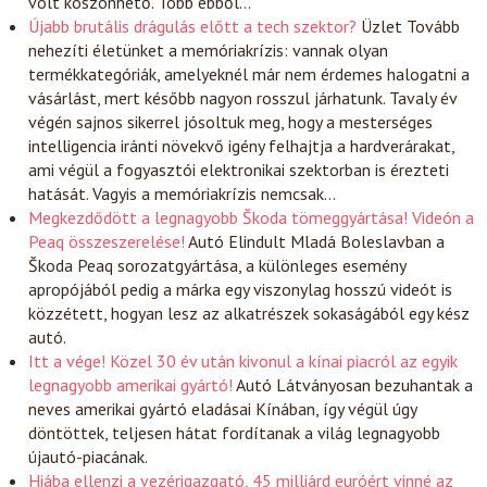
volt köszönhető. Több ebből…
Újabb brutális drágulás előtt a tech szektor?
Üzlet
Tovább
nehezíti életünket a memóriakrízis: vannak olyan
termékkategóriák, amelyeknél már nem érdemes halogatni a
vásárlást, mert később nagyon rosszul járhatunk. Tavaly év
végén sajnos sikerrel jósoltuk meg, hogy a mesterséges
intelligencia iránti növekvő igény felhajtja a hardverárakat,
ami végül a fogyasztói elektronikai szektorban is érezteti
hatását. Vagyis a memóriakrízis nemcsak…
Megkezdődött a legnagyobb Škoda tömeggyártása! Videón a
Peaq összeszerelése!
Autó
Elindult Mladá Boleslavban a
Škoda Peaq sorozatgyártása, a különleges esemény
apropójából pedig a márka egy viszonylag hosszú videót is
közzétett, hogyan lesz az alkatrészek sokaságából egy kész
autó.
Itt a vége! Közel 30 év után kivonul a kínai piacról az egyik
legnagyobb amerikai gyártó!
Autó
Látványosan bezuhantak a
neves amerikai gyártó eladásai Kínában, így végül úgy
döntöttek, teljesen hátat fordítanak a világ legnagyobb
újautó-piacának.
Hiába ellenzi a vezérigazgató, 45 milliárd euróért vinné az