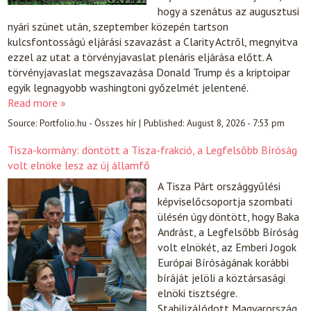
hogy a szenátus az augusztusi
nyári szünet után, szeptember közepén tartson
kulcsfontosságú eljárási szavazást a Clarity Actről, megnyitva
ezzel az utat a törvényjavaslat plenáris eljárása előtt. A
törvényjavaslat megszavazása Donald Trump és a kriptoipar
egyik legnagyobb washingtoni győzelmét jelentené.
Read more »
Source:
Portfolio.hu - Összes hír
|
Published:
August 8, 2026 - 7:53 pm
Tisza-kormány: döntött a Tisza-frakció, a Legfelsőbb Bíróság
volt elnöke lesz az új államfő
A Tisza Párt országgyűlési
képviselőcsoportja szombati
ülésén úgy döntött, hogy Baka
Andrást, a Legfelsőbb Bíróság
volt elnökét, az Emberi Jogok
Európai Bíróságának korábbi
bíráját jelöli a köztársasági
elnöki tisztségre.
Stabilizálódott Magyarország