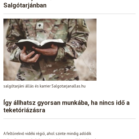
Salgótarjánban
salgótarjáni állás és karrier Salgotarjanallas.hu
Így állhatsz gyorsan munkába, ha nincs idő a
teketóriázásra
A feltörekvő vidéki régió, ahol szinte mindig adódik