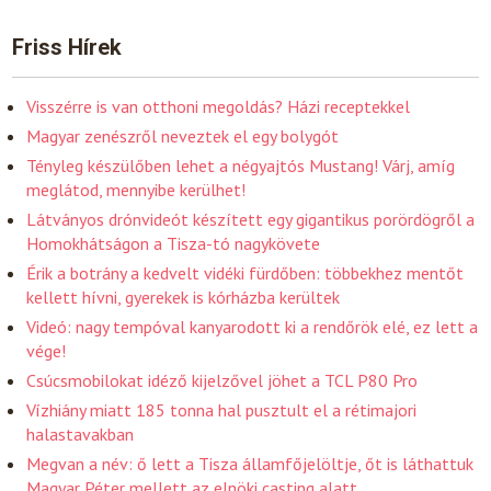
Friss Hírek
Visszérre is van otthoni megoldás? Házi receptekkel
Magyar zenészről neveztek el egy bolygót
Tényleg készülőben lehet a négyajtós Mustang! Várj, amíg
meglátod, mennyibe kerülhet!
Látványos drónvideót készített egy gigantikus porördögről a
Homokhátságon a Tisza-tó nagykövete
Érik a botrány a kedvelt vidéki fürdőben: többekhez mentőt
kellett hívni, gyerekek is kórházba kerültek
Videó: nagy tempóval kanyarodott ki a rendőrök elé, ez lett a
vége!
Csúcsmobilokat idéző kijelzővel jöhet a TCL P80 Pro
Vízhiány miatt 185 tonna hal pusztult el a rétimajori
halastavakban
Megvan a név: ő lett a Tisza államfőjelöltje, őt is láthattuk
Magyar Péter mellett az elnöki casting alatt