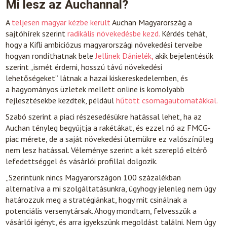
Mi lesz az Auchannal?
A
teljesen magyar kézbe került
Auchan Magyarország a
sajtóhírek szerint
radikális növekedésbe kezd.
Kérdés tehát,
hogy a Kifli ambiciózus magyarországi növekedési terveibe
hogyan rondíthatnak bele
Jellinek Dánielék,
akik bejelentésük
szerint „ismét érdemi, hosszú távú növekedési
lehetőségeket” látnak a hazai kiskereskedelemben, és
a hagyományos üzletek mellett online is komolyabb
fejlesztésekbe kezdtek, például
hűtött csomagautomatákkal.
Szabó szerint a piaci részesedésükre hatással lehet, ha az
Auchan tényleg begyújtja a rakétákat, és ezzel nő az FMCG-
piac mérete, de a saját növekedési ütemükre ez valószínűleg
nem lesz hatással. Véleménye szerint a két szereplő eltérő
lefedettséggel és vásárlói profillal dolgozik.
„Szerintünk nincs Magyarországon 100 százalékban
alternatíva a mi szolgáltatásunkra, úgyhogy jelenleg nem úgy
határozzuk meg a stratégiánkat, hogy mit csinálnak a
potenciális versenytársak. Ahogy mondtam, felvesszük a
vásárlói igényt, és arra igyekszünk megoldást találni. Nem úgy