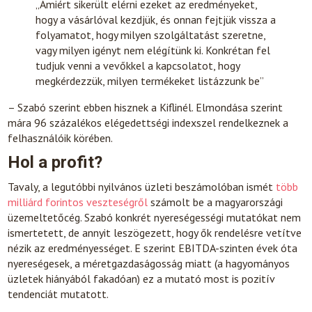
„Amiért sikerült elérni ezeket az eredményeket,
hogy a vásárlóval kezdjük, és onnan fejtjük vissza a
folyamatot, hogy milyen szolgáltatást szeretne,
vagy milyen igényt nem elégítünk ki. Konkrétan fel
tudjuk venni a vevőkkel a kapcsolatot, hogy
megkérdezzük, milyen termékeket listázzunk be”
– Szabó szerint ebben hisznek a Kiflinél. Elmondása szerint
mára 96 százalékos elégedettségi indexszel rendelkeznek a
felhasználóik körében.
Hol a profit?
Tavaly, a legutóbbi nyilvános üzleti beszámolóban ismét
több
milliárd forintos veszteségről
számolt be a magyarországi
üzemeltetőcég. Szabó konkrét nyereségességi mutatókat nem
ismertetett, de annyit leszögezett, hogy ők rendelésre vetítve
nézik az eredményességet. E szerint EBITDA-szinten évek óta
nyereségesek, a méretgazdaságosság miatt (a hagyományos
üzletek hiányából fakadóan) ez a mutató most is pozitív
tendenciát mutatott.