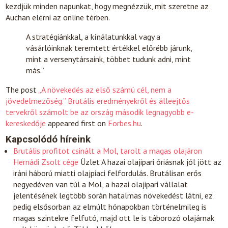
kezdjük minden napunkat, hogy megnézzük, mit szeretne az
Auchan elérni az online térben.
A stratégiánkkal, a kínálatunkkal vagy a
vásárlóinknak teremtett értékkel előrébb járunk,
mint a versenytársaink, többet tudunk adni, mint
más.”
The post
„A növekedés az első számú cél, nem a
jövedelmezőség.” Brutális eredményekről és álleejtős
tervekről számolt be az ország második legnagyobb e-
kereskedője
appeared first on
Forbes.hu
.
Kapcsolódó híreink
Brutális profitot csinált a Mol, tarolt a magas olajáron
Hernádi Zsolt cége
Üzlet
A hazai olajipari óriásnak jól jött az
iráni háború miatti olajpiaci felfordulás. Brutálisan erős
negyedéven van túl a Mol, a hazai olajipari vállalat
jelentésének legtöbb során hatalmas növekedést látni, ez
pedig elsősorban az elmúlt hónapokban történelmileg is
magas szintekre felfutó, majd ott le is táborozó olajárnak