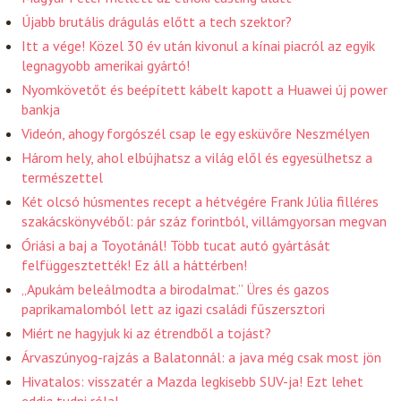
Újabb brutális drágulás előtt a tech szektor?
Itt a vége! Közel 30 év után kivonul a kínai piacról az egyik
legnagyobb amerikai gyártó!
Nyomkövetőt és beépített kábelt kapott a Huawei új power
bankja
Videón, ahogy forgószél csap le egy esküvőre Neszmélyen
Három hely, ahol elbújhatsz a világ elől és egyesülhetsz a
természettel
Két olcsó húsmentes recept a hétvégére Frank Júlia filléres
szakácskönyvéből: pár száz forintból, villámgyorsan megvan
Óriási a baj a Toyotánál! Több tucat autó gyártását
felfüggesztették! Ez áll a háttérben!
„Apukám beleálmodta a birodalmat.” Üres és gazos
paprikamalomból lett az igazi családi fűszersztori
Miért ne hagyjuk ki az étrendből a tojást?
Árvaszúnyog-rajzás a Balatonnál: a java még csak most jön
Hivatalos: visszatér a Mazda legkisebb SUV-ja! Ezt lehet
eddig tudni róla!