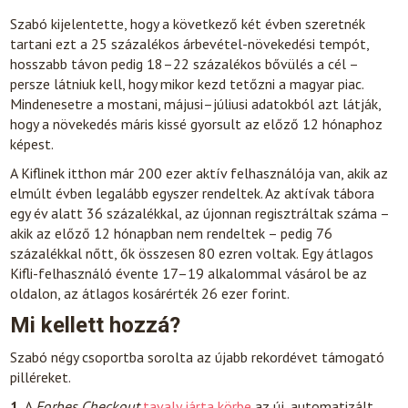
Szabó kijelentette, hogy a következő két évben szeretnék
tartani ezt a 25 százalékos árbevétel-növekedési tempót,
hosszabb távon pedig 18–22 százalékos bővülés a cél –
persze látniuk kell, hogy mikor kezd tetőzni a magyar piac.
Mindenesetre a mostani, májusi–júliusi adatokból azt látják,
hogy a növekedés máris kissé gyorsult az előző 12 hónaphoz
képest.
A Kiflinek itthon már 200 ezer aktív felhasználója van, akik az
elmúlt évben legalább egyszer rendeltek. Az aktívak tábora
egy év alatt 36 százalékkal, az újonnan regisztráltak száma –
akik az előző 12 hónapban nem rendeltek – pedig 76
százalékkal nőtt, ők összesen 80 ezren voltak. Egy átlagos
Kifli-felhasználó évente 17–19 alkalommal vásárol be az
oldalon, az átlagos kosárérték 26 ezer forint.
Mi kellett hozzá?
Szabó négy csoportba sorolta az újabb rekordévet támogató
pilléreket.
1.
A
Forbes Checkout
tavaly járta körbe
az új, automatizált