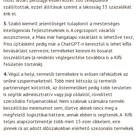
most lezárt pénzügyi évben közel 300 településre
szállítottak, ezzel állításuk szerint a lakosság 33 százalékát
érik el.
3.
Szabó kiemelt jelentőséget tulajdonít a mesterséges
intelligenciás fejlesztéseknek is. A cégcsoport vásárlói
asszisztense, a Maia már hangalapú vásárlást is lehetővé tesz,
friss újításként pedig már a ChatGPT-n keresztül is lehet kiflis
bevásárlást szervezni, termékeket keresni és kosarat
összeállítani (a rendelés véglegesítése továbbra is a Kifli
felületén történik).
4.
Végül a helyi, termelői termékekre is erősen ráfeküdtek az
online szupermarketnél. Több mint kétszáz új termelői
partnerséget kötöttek, az őstermelőket pedig több területen
is segítik adminisztratív vagy jogi oldalról, rövidített
szerződési folyamatokkal. Nem szabnak számukra termék-
beszállítási minimumot sem, illetve akinek nincs meg a
megfelelő logisztikai háttere, annak ebben is segítenek. A Kifli
teljes alapszortimentje több mint 15 ezer cikkelem, erre
jönnek rá az adott időszakokban elérhető szezonális termékek.