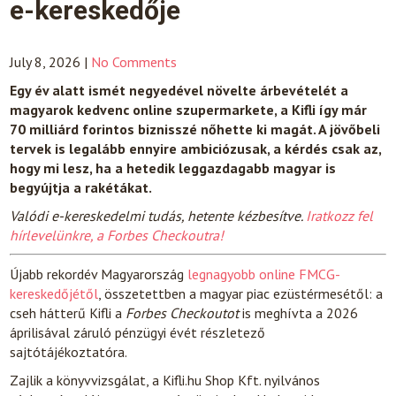
e-kereskedője
July 8, 2026
|
No Comments
Egy év alatt ismét negyedével növelte árbevételét a
magyarok kedvenc online szupermarkete, a Kifli így már
70 milliárd forintos biznisszé nőhette ki magát. A jövőbeli
tervek is legalább ennyire ambiciózusak, a kérdés csak az,
hogy mi lesz, ha a hetedik leggazdagabb magyar is
begyújtja a rakétákat.
Valódi e-kereskedelmi tudás, hetente kézbesítve.
Iratkozz fel
hírlevelünkre, a Forbes Checkoutra!
Újabb rekordév Magyarország
legnagyobb online FMCG-
kereskedőjétől
, összetettben a magyar piac ezüstérmesétől: a
cseh hátterű Kifli a
Forbes Checkoutot
is meghívta a 2026
áprilisával záruló pénzügyi évét részletező
sajtótájékoztatóra.
Zajlik a könyvvizsgálat, a Kifli.hu Shop Kft. nyilvános