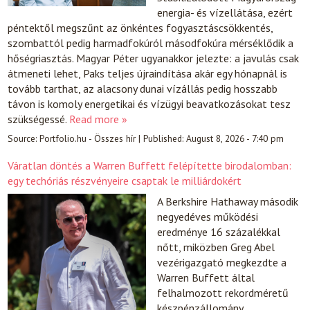
energia- és vízellátása, ezért
péntektől megszűnt az önkéntes fogyasztáscsökkentés,
szombattól pedig harmadfokúról másodfokúra mérséklődik a
hőségriasztás. Magyar Péter ugyanakkor jelezte: a javulás csak
átmeneti lehet, Paks teljes újraindítása akár egy hónapnál is
tovább tarthat, az alacsony dunai vízállás pedig hosszabb
távon is komoly energetikai és vízügyi beavatkozásokat tesz
szükségessé.
Read more »
Source:
Portfolio.hu - Összes hír
|
Published:
August 8, 2026 - 7:40 pm
Váratlan döntés a Warren Buffett felépítette birodalomban:
egy techóriás részvényeire csaptak le milliárdokért
A Berkshire Hathaway második
negyedéves működési
eredménye 16 százalékkal
nőtt, miközben Greg Abel
vezérigazgató megkezdte a
Warren Buffett által
felhalmozott rekordméretű
készpénzállomány