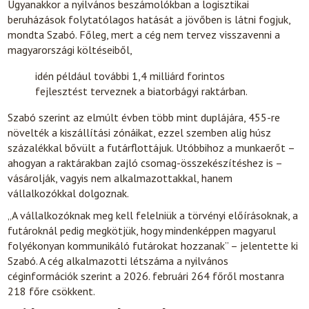
Ugyanakkor a nyilvános beszámolókban a logisztikai
beruházások folytatólagos hatását a jövőben is látni fogjuk,
mondta Szabó. Főleg, mert a cég nem tervez visszavenni a
magyarországi költéseiből,
idén például további 1,4 milliárd forintos
fejlesztést terveznek a biatorbágyi raktárban.
Szabó szerint az elmúlt évben több mint duplájára, 455-re
növelték a kiszállítási zónáikat, ezzel szemben alig húsz
százalékkal bővült a futárflottájuk. Utóbbihoz a munkaerőt –
ahogyan a raktárakban zajló csomag-összekészítéshez is –
vásárolják, vagyis nem alkalmazottakkal, hanem
vállalkozókkal dolgoznak.
„A vállalkozóknak meg kell felelniük a törvényi előírásoknak, a
futároknál pedig megkötjük, hogy mindenképpen magyarul
folyékonyan kommunikáló futárokat hozzanak” – jelentette ki
Szabó. A cég alkalmazotti létszáma a nyilvános
céginformációk szerint a 2026. februári 264 főről mostanra
218 főre csökkent.