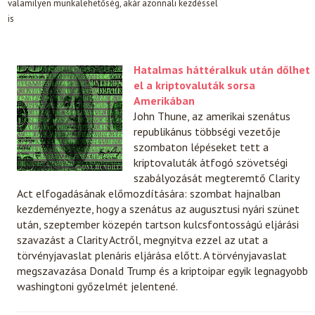
valamilyen munkalehetőség, akár azonnali kezdéssel
is
Hatalmas háttéralkuk után dőlhet
el a kriptovaluták sorsa
Amerikában
John Thune, az amerikai szenátus
republikánus többségi vezetője
szombaton lépéseket tett a
kriptovaluták átfogó szövetségi
szabályozását megteremtő Clarity
Act elfogadásának előmozdítására: szombat hajnalban
kezdeményezte, hogy a szenátus az augusztusi nyári szünet
után, szeptember közepén tartson kulcsfontosságú eljárási
szavazást a Clarity Actről, megnyitva ezzel az utat a
törvényjavaslat plenáris eljárása előtt. A törvényjavaslat
megszavazása Donald Trump és a kriptoipar egyik legnagyobb
washingtoni győzelmét jelentené.