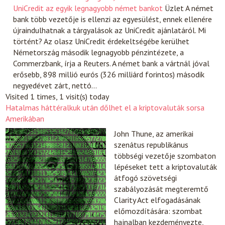
UniCredit az egyik legnagyobb német bankot
Üzlet
A német
bank több vezetője is ellenzi az egyesülést, ennek ellenére
újraindulhatnak a tárgyalások az UniCredit ajánlatáról. Mi
történt? Az olasz UniCredit érdekeltségébe kerülhet
Németország második legnagyobb pénzintézete, a
Commerzbank, írja a Reuters. A német bank a vártnál jóval
erősebb, 898 millió eurós (326 milliárd forintos) második
negyedévet zárt, nettó…
Visited 1 times, 1 visit(s) today
Hatalmas háttéralkuk után dőlhet el a kriptovaluták sorsa
Amerikában
John Thune, az amerikai
szenátus republikánus
többségi vezetője szombaton
lépéseket tett a kriptovaluták
átfogó szövetségi
szabályozását megteremtő
Clarity Act elfogadásának
előmozdítására: szombat
hajnalban kezdeményezte,