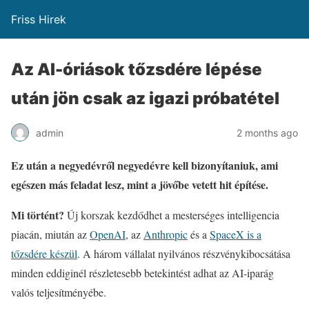
Friss Hirek
Az AI-óriások tőzsdére lépése
után jön csak az igazi próbatétel
admin
2 months ago
Ez után a negyedévről negyedévre kell bizonyítaniuk, ami
egészen más feladat lesz, mint a jövőbe vetett hit építése.
Mi történt?
Új korszak kezdődhet a mesterséges intelligencia
piacán, miután az
OpenAI
, az
Anthropic
és a
SpaceX is a
tőzsdére készül
. A három vállalat nyilvános részvénykibocsátása
minden eddiginél részletesebb betekintést adhat az AI-iparág
valós teljesítményébe.