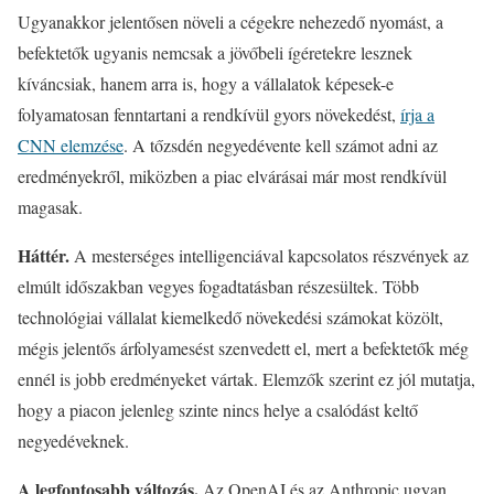
Ugyanakkor jelentősen növeli a cégekre nehezedő nyomást, a
befektetők ugyanis nemcsak a jövőbeli ígéretekre lesznek
kíváncsiak, hanem arra is, hogy a vállalatok képesek-e
folyamatosan fenntartani a rendkívül gyors növekedést,
írja a
CNN elemzése
. A tőzsdén negyedévente kell számot adni az
eredményekről, miközben a piac elvárásai már most rendkívül
magasak.
Háttér.
A mesterséges intelligenciával kapcsolatos részvények az
elmúlt időszakban vegyes fogadtatásban részesültek. Több
technológiai vállalat kiemelkedő növekedési számokat közölt,
mégis jelentős árfolyamesést szenvedett el, mert a befektetők még
ennél is jobb eredményeket vártak. Elemzők szerint ez jól mutatja,
hogy a piacon jelenleg szinte nincs helye a csalódást keltő
negyedéveknek.
A legfontosabb változás.
Az OpenAI és az Anthropic ugyan