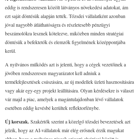
eddig is rendszeresen közölt látványos növekedési adatokat, ám
ezt saját döntésük alapján tették. Tőzsdei vállalatként azonban
jóval nagyobb átláthatóságra és részletesebb pénzügyi
beszámolókra lesznek kötelezve, miközben minden stratégiai
döntésük a befektetők és elemzők figyelmének középpontjába
kerül.
A nyilvános működés azt is jelenti, hogy a cégek vezetőinek a
jövőben rendszeresen magyarázatot kell adniuk a
termékfejlesztések csúszására, az új modellek üzleti hasznosítására
vagy akár egy-egy projekt leállítására. Olyan kérdésekre is választ
vár majd a piac, amelyek a magántulajdonban lévő vállalatok
esetében eddig kevésbé kerültek reflektorfénybe.
Új korszak.
Szakértők szerint a közelgő tőzsdei bevezetések azt
jelzik, hogy az AI-vállalatok már elég erősnek érzik magukat
ahhoz, hogy a nyilvános piacok szigorú elvárásai között is