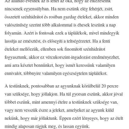
Az állandó evésnek az is lehet az oka, hogy az étkezéseink
nincsenek egyensúlyban. Ha nem eszünk elég fehérjét, zsírt,
összetett szénhidrátot és rostban gazdag ételeket, akkor minden
valószínűség szerint több alkalommal is éhesek leszünk a nap
folyamán. Azért is fontosak ezek a táplálékok, mivel mindegyik
lassítja az emésztést, és elősegíti a teltségérzetet. Ha a fenti
ételeket mellőzzük, ellenben sok finomított szénhidrátot
fogyasztunk, akkor ez vércukorszint-ingadozást eredményezhet,
ami arra késztet bennünket, hogy ismét keressünk valamilyen
ennivalót, többnyire valamilyen egészségtelen táplálékot.
A testünknek, pontosabban az agyunknak körülbelül 20 percre
van szüksége, hogy jóllakjon. Ha túl gyorsan eszünk, akkor jóval
többet eszünk, mint amennyi ételre a testünknek szüksége van,
vagy nem vesszük észre a jeleket, amelyeket az agyunk küld
nekünk, hogy már jóllaktunk. Éppen ezért lényeges, hogy az ételt
mindig alaposan rágjuk meg, és lassan együnk.