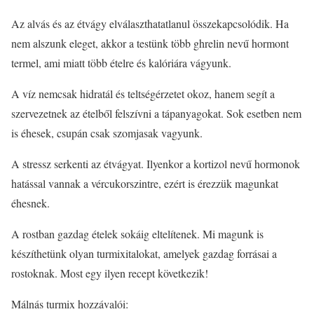
Az alvás és az étvágy elválaszthatatlanul összekapcsolódik. Ha
nem alszunk eleget, akkor a testünk több ghrelin nevű hormont
termel, ami miatt több ételre és kalóriára vágyunk.
A víz nemcsak hidratál és teltségérzetet okoz, hanem segít a
szervezetnek az ételből felszívni a tápanyagokat. Sok esetben nem
is éhesek, csupán csak szomjasak vagyunk.
A stressz serkenti az étvágyat. Ilyenkor a kortizol nevű hormonok
hatással vannak a vércukorszintre, ezért is érezzük magunkat
éhesnek.
A rostban gazdag ételek sokáig eltelítenek. Mi magunk is
készíthetünk olyan turmixitalokat, amelyek gazdag forrásai a
rostoknak. Most egy ilyen recept következik!
Málnás turmix hozzávalói: