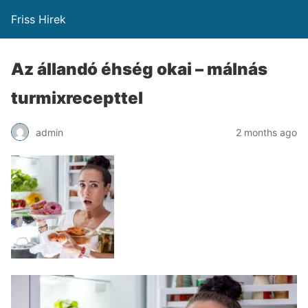
Friss Hirek
Az állandó éhség okai – málnás
turmixrecepttel
admin
2 months ago