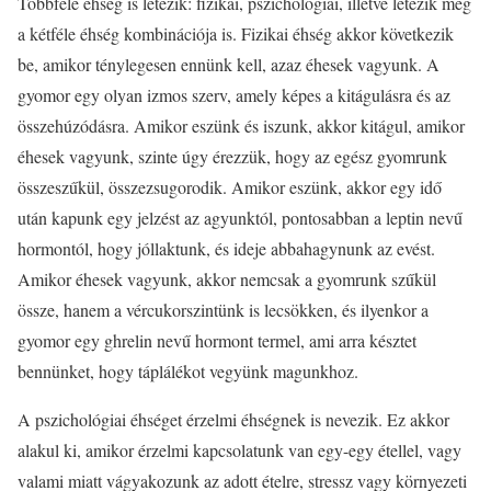
Többféle éhség is létezik: fizikai, pszichológiai, illetve létezik még
a kétféle éhség kombinációja is. Fizikai éhség akkor következik
be, amikor ténylegesen ennünk kell, azaz éhesek vagyunk. A
gyomor egy olyan izmos szerv, amely képes a kitágulásra és az
összehúzódásra. Amikor eszünk és iszunk, akkor kitágul, amikor
éhesek vagyunk, szinte úgy érezzük, hogy az egész gyomrunk
összeszűkül, összezsugorodik. Amikor eszünk, akkor egy idő
után kapunk egy jelzést az agyunktól, pontosabban a leptin nevű
hormontól, hogy jóllaktunk, és ideje abbahagynunk az evést.
Amikor éhesek vagyunk, akkor nemcsak a gyomrunk szűkül
össze, hanem a vércukorszintünk is lecsökken, és ilyenkor a
gyomor egy ghrelin nevű hormont termel, ami arra késztet
bennünket, hogy táplálékot vegyünk magunkhoz.
A pszichológiai éhséget érzelmi éhségnek is nevezik. Ez akkor
alakul ki, amikor érzelmi kapcsolatunk van egy-egy étellel, vagy
valami miatt vágyakozunk az adott ételre, stressz vagy környezeti