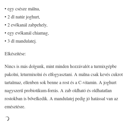
• egy csésze málna,
• 2 dl natúr joghurt,
• 2 evőkanál zabpehely,
• egy evőkanál chiamag,
• 3 dl mandulatej.
Elkészítése:
Nincs is más dolgunk, mint minden hozzávalót a turmixgépbe
pakolni, leturmixolni és elfogyasztani. A málna csak kevés cukrot
tartalmaz, ellenben sok benne a rost és a C-vitamin. A joghurt
nagyszerű probiotikum-forrás. A zab oldható és oldhatatlan
rostokban is bővelkedik. A mandulatej pedig jó hatással van az
emésztésre.