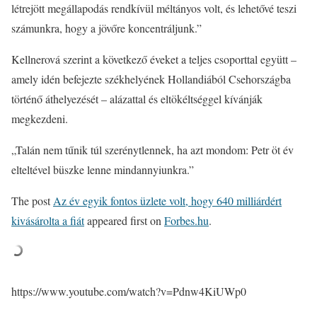
létrejött megállapodás rendkívül méltányos volt, és lehetővé teszi
számunkra, hogy a jövőre koncentráljunk.”
Kellnerová szerint a következő éveket a teljes csoporttal együtt –
amely idén befejezte székhelyének Hollandiából Csehországba
történő áthelyezését – alázattal és eltökéltséggel kívánják
megkezdeni.
„Talán nem tűnik túl szerénytlennek, ha azt mondom: Petr öt év
elteltével büszke lenne mindannyiunkra.”
The post
Az év egyik fontos üzlete volt, hogy 640 milliárdért
kivásárolta a fiát
appeared first on
Forbes.hu
.
https://www.youtube.com/watch?v=Pdnw4KiUWp0