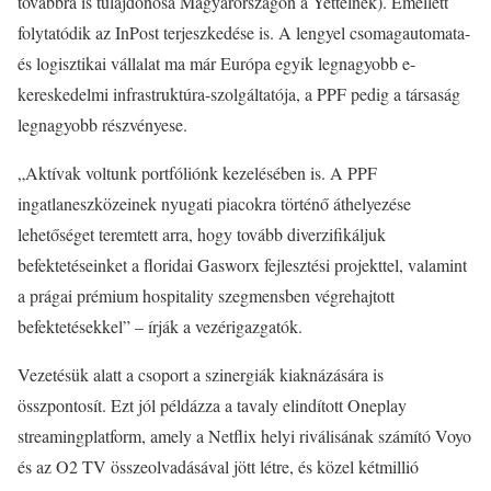
továbbra is tulajdonosa Magyarországon a Yettelnek). Emellett
folytatódik az InPost terjeszkedése is. A lengyel csomagautomata-
és logisztikai vállalat ma már Európa egyik legnagyobb e-
kereskedelmi infrastruktúra-szolgáltatója, a PPF pedig a társaság
legnagyobb részvényese.
„Aktívak voltunk portfóliónk kezelésében is. A PPF
ingatlaneszközeinek nyugati piacokra történő áthelyezése
lehetőséget teremtett arra, hogy tovább diverzifikáljuk
befektetéseinket a floridai Gasworx fejlesztési projekttel, valamint
a prágai prémium hospitality szegmensben végrehajtott
befektetésekkel” – írják a vezérigazgatók.
Vezetésük alatt a csoport a szinergiák kiaknázására is
összpontosít. Ezt jól példázza a tavaly elindított Oneplay
streamingplatform, amely a Netflix helyi riválisának számító Voyo
és az O2 TV összeolvadásával jött létre, és közel kétmillió