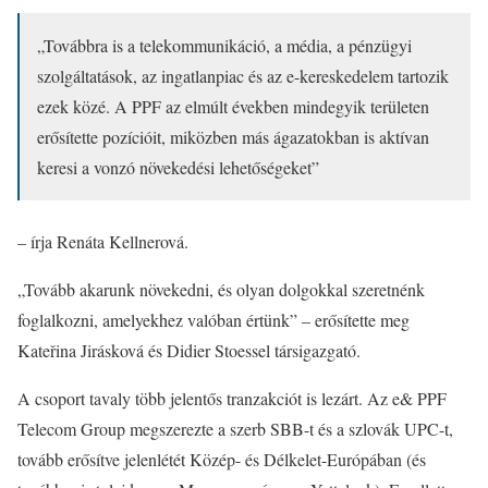
„Továbbra is a telekommunikáció, a média, a pénzügyi
szolgáltatások, az ingatlanpiac és az e-kereskedelem tartozik
ezek közé. A PPF az elmúlt években mindegyik területen
erősítette pozícióit, miközben más ágazatokban is aktívan
keresi a vonzó növekedési lehetőségeket”
– írja Renáta Kellnerová.
„Tovább akarunk növekedni, és olyan dolgokkal szeretnénk
foglalkozni, amelyekhez valóban értünk” – erősítette meg
Kateřina Jirásková és Didier Stoessel társigazgató.
A csoport tavaly több jelentős tranzakciót is lezárt. Az e& PPF
Telecom Group megszerezte a szerb SBB-t és a szlovák UPC-t,
tovább erősítve jelenlétét Közép- és Délkelet-Európában (és