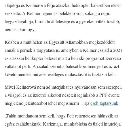
alapítója és Kellnerová férje alaszkai helikopter-balesetben életét
vesztette. A Kellner legendás befektető volt, sokáig a régió
leggazdagabbja, birodalmát felesége és a gyerekei vitték tovább,
nem is akárhogy.
Közben a múlt héten az Egyesült Államokban megkezdődött
annak a pernek a tárgyalása is, amelyben a Kellner család a 2021-
es alaszkai helikopter-baleset miatt a heli-ski programot szervező
vállalatot perli. A család szerint a baleset körülményeit és az azt
követő mentési művelet esetleges mulasztásait is tisztázni kell.
Mivel Kellnerová nem ad interjúkat és nyilvánosan sem szerepel,
a világról és az üzletről alkotott nézeteit leginkább a PPF évente
megjelenő jelentéseiből lehet megismerni – írja
cseh laptársunk
.
„Talán mondanom sem kell, hogy Petr rettenetesen hiányzik az
egész családunknak. Karizmája, munkabírása és üzleti intuíciója