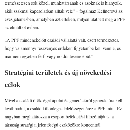
természetesen sok közeli munkatársának és azoknak is hiányzik,
akik szakmai kapcsolatban álltak vele” – fogalmaz Kellnerová az
éves jelentésben, amelyben azt értékeli, milyen utat tett meg a PPF
az elmúlt öt évben.
„A PPF mindenekelőtt családi vállalattá vált, ezért természetes,
hogy valamennyi részvényes érdekeit figyelembe kell vennie, és
már nem egyetlen férfi vagy nő döntéseire épül.”
Stratégiai területek és új növekedési
célok
Mivel a családi örökséget ápolni és generációról generációra kell
továbbadni, a család különleges felelősséget érez a PPF iránt. Ez
nagyban meghatározza a csoport befektetési filozófiáját is: a
társaság stratégiai jelentőségű eszközökre koncentrál.