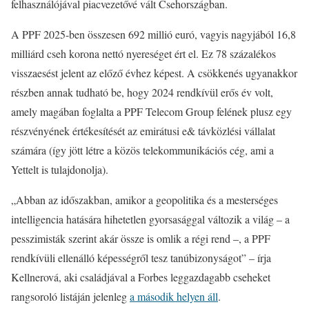
felhasználójával piacvezetővé vált Csehországban.
A PPF 2025-ben összesen 692 millió euró, vagyis nagyjából 16,8
milliárd cseh korona nettó nyereséget ért el. Ez 78 százalékos
visszaesést jelent az előző évhez képest. A csökkenés ugyanakkor
részben annak tudható be, hogy 2024 rendkívül erős év volt,
amely magában foglalta a PPF Telecom Group felének plusz egy
részvényének értékesítését az emirátusi e& távközlési vállalat
számára (így jött létre a közös telekommunikációs cég, ami a
Yettelt is tulajdonolja).
„Abban az időszakban, amikor a geopolitika és a mesterséges
intelligencia hatására hihetetlen gyorsasággal változik a világ – a
pesszimisták szerint akár össze is omlik a régi rend –, a PPF
rendkívüli ellenálló képességről tesz tanúbizonyságot” – írja
Kellnerová, aki családjával a Forbes leggazdagabb cseheket
rangsoroló listáján jelenleg
a második helyen áll
.