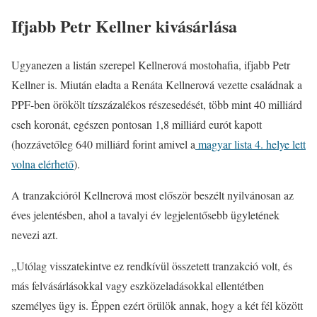
Ifjabb Petr Kellner kivásárlása
Ugyanezen a listán szerepel Kellnerová mostohafia, ifjabb Petr
Kellner is. Miután eladta a Renáta Kellnerová vezette családnak a
PPF-ben örökölt tízszázalékos részesedését, több mint 40 milliárd
cseh koronát, egészen pontosan 1,8 milliárd eurót kapott
(hozzávetőleg 640 milliárd forint amivel a
magyar lista 4. helye lett
volna elérhető
).
A tranzakcióról Kellnerová most először beszélt nyilvánosan az
éves jelentésben, ahol a tavalyi év legjelentősebb ügyletének
nevezi azt.
„Utólag visszatekintve ez rendkívül összetett tranzakció volt, és
más felvásárlásokkal vagy eszközeladásokkal ellentétben
személyes ügy is. Éppen ezért örülök annak, hogy a két fél között