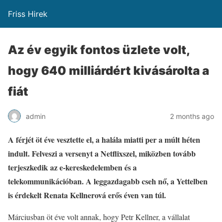
Friss Hirek
Az év egyik fontos üzlete volt,
hogy 640 milliárdért kivásárolta a
fiát
admin
2 months ago
A férjét öt éve vesztette el, a halála miatti per a múlt héten
indult. Felveszi a versenyt a Netflixszel, miközben tovább
terjeszkedik az e-kereskedelemben és a
telekommunikációban. A leggazdagabb cseh nő, a Yettelben
is érdekelt Renata Kellnerová erős éven van túl.
Márciusban öt éve volt annak, hogy Petr Kellner, a vállalat