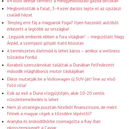
84 kilós dinnye termett a medgyesbodzási gazda birtokán
Megbontották a falat, 3-4 ezer darázs lepte el az újszászi
családi házat
Tényleg erre fáj a magyarok foga? Ilyen használt autóból
érkezett a legtöbb az országba!
„Legyünk emberek ebben a fura világban” – megszólalt Nagy
Árpád, a szomjazó gólyát itató közutas
A természetes életmód is lehet káros – amikor a wellness
túlzásba fordul
Korabeli szerszámokat találtak a Dunában felfedezett
második világháborús motor táskájában
Ekkor mutatják be a Volkswagen új SUV-ját! Íme az első
fotó róla!
Esik az eső a Duna vízgyűjtőjén, akár 10-20 centis
vízszintemelkedés is lehet
Nem jó stratégia pusztán hitelből finanszírozni, de miért
félnek a magyar cégek a tőzsdére lépéstől?
Aranyba és krokodilbőrbe csomagolta a Ray-Ban
okosszemüvegét a Caviar