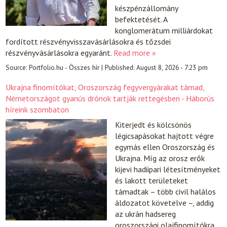
készpénzállomány
befektetését. A
konglomerátum milliárdokat
fordított részvényvisszavásárlásokra és tőzsdei
részvényvásárlásokra egyaránt.
Read more »
Source:
Portfolio.hu - Összes hír
|
Published:
August 8, 2026 - 7:23 pm
Ukrajna finomítókat, Oroszország fegyvergyárakat támad,
Németországot gyanús drónok tartják rettegésben - Háborús
híreink szombaton
Kiterjedt és kölcsönös
légicsapásokat hajtott végre
egymás ellen Oroszország és
Ukrajna. Míg az orosz erők
kijevi hadiipari létesítményeket
és lakott területeket
támadtak – több civil halálos
áldozatot követelve –, addig
az ukrán hadsereg
oroszországi olajfinomítókra