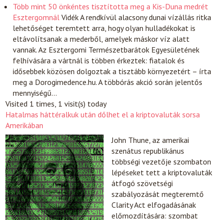
Több mint 50 önkéntes tisztította meg a Kis-Duna medrét
Esztergomnál
Vidék
A rendkívül alacsony dunai vízállás ritka
lehetőséget teremtett arra, hogy olyan hulladékokat is
eltávolítsanak a mederből, amelyek máskor víz alatt
vannak. Az Esztergomi Természetbarátok Egyesületének
felhívására a vártnál is többen érkeztek: fiatalok és
idősebbek közösen dolgoztak a tisztább környezetért – írta
meg a Dorogimedence.hu. A többórás akció során jelentős
mennyiségű…
Visited 1 times, 1 visit(s) today
Hatalmas háttéralkuk után dőlhet el a kriptovaluták sorsa
Amerikában
John Thune, az amerikai
szenátus republikánus
többségi vezetője szombaton
lépéseket tett a kriptovaluták
átfogó szövetségi
szabályozását megteremtő
Clarity Act elfogadásának
előmozdítására: szombat