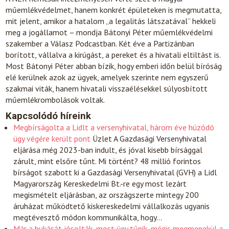
műemlékvédelmet, hanem konkrét épületeken is megmutatta,
mit jelent, amikor a hatalom „a legalitás látszatával” hekkeli
meg a jogállamot – mondja Bátonyi Péter műemlékvédelmi
szakember a Válasz Podcastban. Két éve a Partizánban
borított, vállalva a kirúgást, a pereket és a hivatali eltiltást is.
Most Bátonyi Péter abban bízik, hogy emberi időn belül bíróság
elé kerülnek azok az ügyek, amelyek szerinte nem egyszerű
szakmai viták, hanem hivatali visszaélésekkel súlyosbított
műemlékrombolások voltak.
Kapcsolódó híreink
Megbírságolta a Lidlt a versenyhivatal, három éve húzódó
ügy végére került pont
Üzlet
A Gazdasági Versenyhivatal
eljárása még 2023-ban indult, és jóval kisebb bírsággal
zárult, mint elsőre tűnt. Mi történt? 48 millió forintos
bírságot szabott ki a Gazdasági Versenyhivatal (GVH) a Lidl
Magyarország Kereskedelmi Bt.-re egy most lezárt
megismételt eljárásban, az országszerte mintegy 200
áruházat működtető kiskereskedelmi vállalkozás ugyanis
megtévesztő módon kommunikálta, hogy…
Már a bukását jósolták, most úgy tűnik, mégis megmenekül a