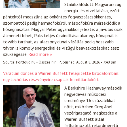
Stabilizálódott Magyarország
energia- és vízellátása, ezért
péntektől megszűnt az önkéntes fogyasztáscsökkentés,
szombattól pedig harmadfokúról másodfokúra mérséklődik a
hőségriasztás. Magyar Péter ugyanakkor jelezte: a javulás csak
átmeneti lehet, Paks teljes újraindítása akár egy hónapnál is
tovább tarthat, az alacsony dunai vízállás pedig hosszabb
távon is komoly energetikai és vízügyi beavatkozásokat tesz
szükségessé.
Read more »
Source:
Portfolio.hu - Összes hír
|
Published:
August 8, 2026 - 7:40 pm
Váratlan döntés a Warren Buffett felépítette birodalomban:
egy techóriás részvényeire csaptak le milliárdokért
A Berkshire Hathaway második
negyedéves működési
eredménye 16 százalékkal
nőtt, miközben Greg Abel
vezérigazgató megkezdte a
Warren Buffett által
felhalmozott rekordméretű