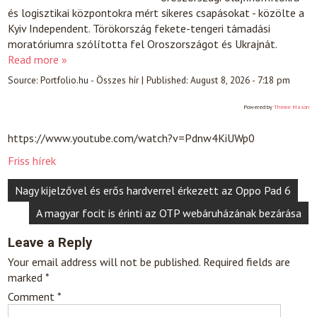
és logisztikai központokra mért sikeres csapásokat - közölte a
Kyiv Independent. Törökország fekete-tengeri támadási
moratóriumra szólította fel Oroszországot és Ukrajnát.
Read more »
Source:
Portfolio.hu - Összes hír
|
Published:
August 8, 2026 - 7:18 pm
Powered by
Theme Mason
https://www.youtube.com/watch?v=Pdnw4KiUWp0
Friss hírek
Post
Nagy kijelzővel és erős hardverrel érkezett az Oppo Pad 6
navigation
A magyar focit is érinti az OTP webáruházának bezárása
Leave a Reply
Your email address will not be published.
Required fields are
marked
*
Comment
*