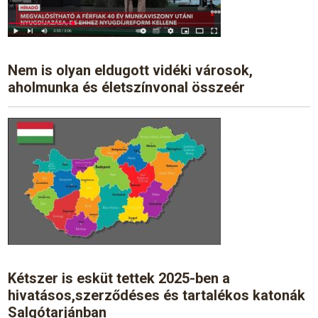
Nem is olyan eldugott vidéki városok,
aholmunka és életszínvonal összeér
Kétszer is esküt tettek 2025-ben a
hivatásos,szerződéses és tartalékos katonák
Salgótarjánban