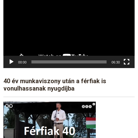
Player
00:00
06:30
40 év munkaviszony után a férfiak is
vonulhassanak nyugdíjba