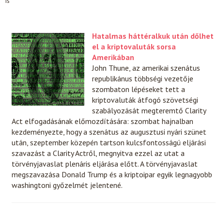
is
Hatalmas háttéralkuk után dőlhet
el a kriptovaluták sorsa
Amerikában
John Thune, az amerikai szenátus
republikánus többségi vezetője
szombaton lépéseket tett a
kriptovaluták átfogó szövetségi
szabályozását megteremtő Clarity
Act elfogadásának előmozdítására: szombat hajnalban
kezdeményezte, hogy a szenátus az augusztusi nyári szünet
után, szeptember közepén tartson kulcsfontosságú eljárási
szavazást a Clarity Actről, megnyitva ezzel az utat a
törvényjavaslat plenáris eljárása előtt. A törvényjavaslat
megszavazása Donald Trump és a kriptoipar egyik legnagyobb
washingtoni győzelmét jelentené.