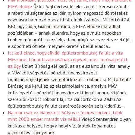
FIFA elnöke
Üzlet
Sajtóértesülések szerint sikeresen zárult
a rabati válságtanács az idén nyáron megosztó döntéseket
egymásra halmozó olasz FIFA-elnök számára. Mi történt? A
BBC úgy tudja, Gianni Infantino, a FIFA elnöke maradhat
pozíciójában – annak ellenére, hogy az elmúlt napokban
többen már arról cikkeztek, a labdarúgó-szervezet vezetőjét
elsöpörheti ötlete, melynek keretein belül eladta…
Itt kell élned, hogy elhidd: épületrombolásig fajult a vita
Mészáros Lőrinc bizalmasának cégével, most bíróság előtt
az ügy
Üzlet
Bíróság elé kerül az az elszámolási vita, amely
a MÁV költségvetési pénzből finanszírozott
ingatlanprojektjének szereplői között robbant ki. Mi történt?
Bíróság elé kerül az az elszámolási vita, amely a MÁV
költségvetési pénzből finanszírozott ingatlanprojektjének
szereplői között robbant ki, írta csütörtökön a 24.hu. Az
épületrombolásig fajuló csatározás során az is kiderült,…
Na már csak ez hiányzott! Súlyos csőtörés történt, több
mint 2000 ember maradt víz nélkül
Vidék
Szentendrén olyan
kritikus a helyzet, hogy a helyi víztárolók folyamatos
utántöltést igényelnek.