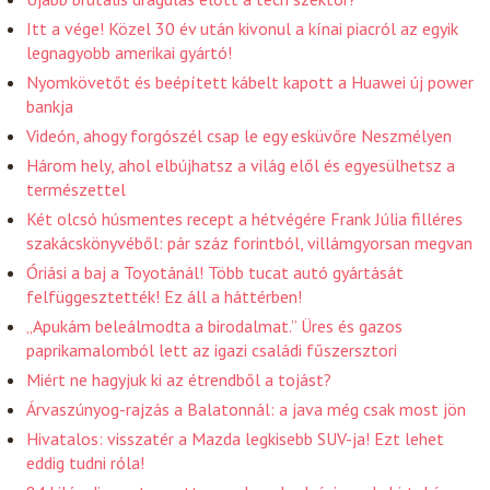
Itt a vége! Közel 30 év után kivonul a kínai piacról az egyik
legnagyobb amerikai gyártó!
Nyomkövetőt és beépített kábelt kapott a Huawei új power
bankja
Videón, ahogy forgószél csap le egy esküvőre Neszmélyen
Három hely, ahol elbújhatsz a világ elől és egyesülhetsz a
természettel
Két olcsó húsmentes recept a hétvégére Frank Júlia filléres
szakácskönyvéből: pár száz forintból, villámgyorsan megvan
Óriási a baj a Toyotánál! Több tucat autó gyártását
felfüggesztették! Ez áll a háttérben!
„Apukám beleálmodta a birodalmat.” Üres és gazos
paprikamalomból lett az igazi családi fűszersztori
Miért ne hagyjuk ki az étrendből a tojást?
Árvaszúnyog-rajzás a Balatonnál: a java még csak most jön
Hivatalos: visszatér a Mazda legkisebb SUV-ja! Ezt lehet
eddig tudni róla!