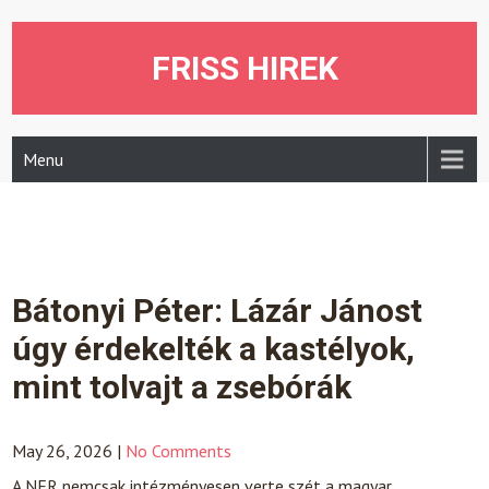
Skip
to
content
FRISS HIREK
Menu
Bátonyi Péter: Lázár Jánost
úgy érdekelték a kastélyok,
mint tolvajt a zsebórák
May 26, 2026
|
No Comments
A NER nemcsak intézményesen verte szét a magyar