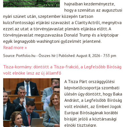
hajnalban kezdeményezte,
hogy a szenátus az augusztusi
nyári szünet után, szeptember közepén tartson
kulcsfontosságú eljárási szavazást a Clarity Actről, megnyitva
ezzel az utat a törvényjavaslat plenáris eljárása előtt. A
törvényjavaslat megszavazása Donald Trump és a kriptoipar
egyik legnagyobb washingtoni győzelmét jelentené.
Read more »
Source:
Portfolio.hu - Összes hír
|
Published:
August 8, 2026 - 7:53 pm
Tisza-kormány: döntött a Tisza-frakció, a Legfelsőbb Bíróság
volt elnöke lesz az új államfő
A Tisza Párt országgyűlési
képviselőcsoportja szombati
ülésén úgy döntött, hogy Baka
Andrást, a Legfelsőbb Bíróság
volt elnökét, az Emberi Jogok
Európai Bíróságának korábbi
bíráját jelöli a köztársasági
elnöki tisztségre.