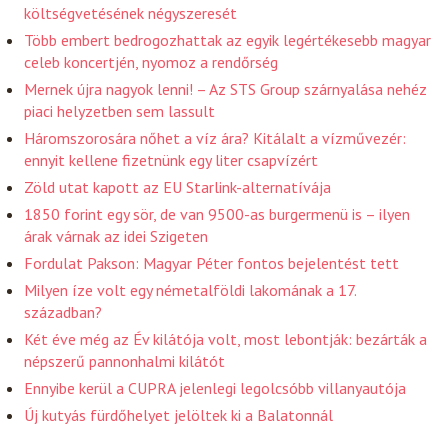
költségvetésének négyszeresét
Több embert bedrogozhattak az egyik legértékesebb magyar
celeb koncertjén, nyomoz a rendőrség
Mernek újra nagyok lenni! – Az STS Group szárnyalása nehéz
piaci helyzetben sem lassult
Háromszorosára nőhet a víz ára? Kitálalt a vízművezér:
ennyit kellene fizetnünk egy liter csapvízért
Zöld utat kapott az EU Starlink-alternatívája
1850 forint egy sör, de van 9500-as burgermenü is – ilyen
árak várnak az idei Szigeten
Fordulat Pakson: Magyar Péter fontos bejelentést tett
Milyen íze volt egy németalföldi lakomának a 17.
században?
Két éve még az Év kilátója volt, most lebontják: bezárták a
népszerű pannonhalmi kilátót
Ennyibe kerül a CUPRA jelenlegi legolcsóbb villanyautója
Új kutyás fürdőhelyet jelöltek ki a Balatonnál