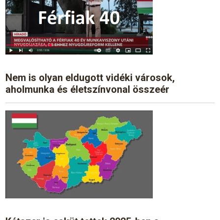
Nem is olyan eldugott vidéki városok,
aholmunka és életszínvonal összeér