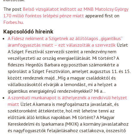
The post
Belső vizsgálatot indított az MNB Matolcsy György
170 millió forintos lelépési pénze miatt
appeared first on
Forbes.hu
.
Kapcsolódó híreink
A Fidesz nekiment a Szigetnek az állítólagos „gigantikus”
áramfogyasztás miatt – ezt válaszolták a szervezők
Üzlet
A Sziget Fesztivál szervezői szerint a rendezvény nem
veszélyezteti az ország energiaellátását. Mi történt? A
fideszes Hegedűs Barbara egy posztban számonkérte a
spórolást a Sziget Fesztiválon, amelyet augusztus 11. és 15.
között rendeznek majd. „Míg a magyar családoktól és
vállalkozásoktól elvárják a lemondást, mi a helyzet a
gigantikus energiaigényű rendezvényekkel? Mi a…
A szombati munkanapot is áthelyeznék a rendkívüli helyzet
miatt
Üzlet
A kamara is megfogalmazta javaslatait, és
szektoronként áttekintette, hol mit lehetne tenni az
előttünk álló kritikus napokban. Mi történt? A Magyar
Kereskedelmi és Iparkamara (MKIK) a kormány javaslataihoz
és nagyfogyasztók felajánlásaihoz csatlakozva, összesítő