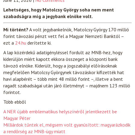
June 11, 2026
|
No Comments
Lehetséges, hogy Matolcsy György soha nem ment
szabadságra míg a jegybank elnöke volt.
Mi történt?
A volt jegybankelnök, Matolcsy György 170 millió
forint távozási pénzt vett fel a Magyar Nemzeti Banktól –
ezt a
24.hu
derítette ki.
A lap közérdekű adatigényléssel fordult az MNB-hez, hogy
kiderüljön miért kapott ekkora összeget a központi bank
távozó elnöke. Kiderült, hogy a jogszabályi előírásoknak
megfelelően Matolcsy Györgynek távozáskor kifizették hat
havi alapbérét – több mint 48 millió forint –, illetve a bent
ragadt szabadságai után járó illetményt – majdnem 123 millió
forintot.
Több ebből
A NER újabb emblematikus helyszínéről jelentkezett be
Magyar Péter
Milliárdok tűntek el, mégsem volt gyanúsított: magyarázkodik
a rendőrség az MNB-ügy miatt