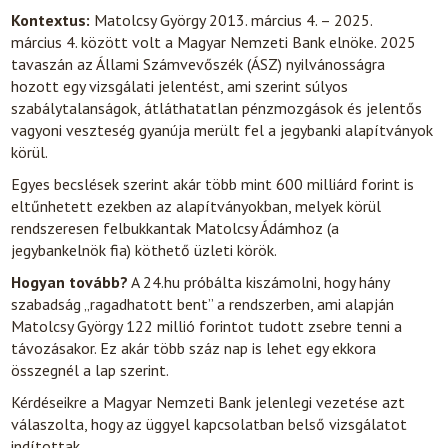
Kontextus:
Matolcsy György 2013. március 4. – 2025.
március 4. között volt a Magyar Nemzeti Bank elnöke. 2025
tavaszán az Állami Számvevőszék (ÁSZ) nyilvánosságra
hozott egy vizsgálati jelentést, ami szerint súlyos
szabálytalanságok, átláthatatlan pénzmozgások és jelentős
vagyoni veszteség gyanúja merült fel a jegybanki alapítványok
körül.
Egyes becslések szerint akár több mint 600 milliárd forint is
eltűnhetett ezekben az alapítványokban, melyek körül
rendszeresen felbukkantak Matolcsy Ádámhoz (a
jegybankelnök fia) köthető üzleti körök.
Hogyan tovább?
A 24.hu próbálta kiszámolni, hogy hány
szabadság „ragadhatott bent” a rendszerben, ami alapján
Matolcsy György 122 millió forintot tudott zsebre tenni a
távozásakor. Ez akár több száz nap is lehet egy ekkora
összegnél a lap szerint.
Kérdéseikre a Magyar Nemzeti Bank jelenlegi vezetése azt
válaszolta, hogy az üggyel kapcsolatban belső vizsgálatot
indítottak.