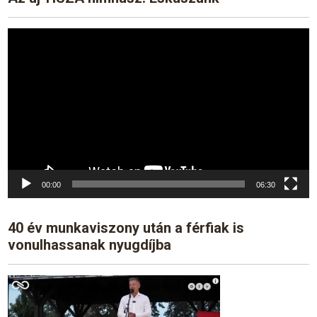
Video
Player
00:00
06:30
40 év munkaviszony után a férfiak is
vonulhassanak nyugdíjba