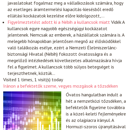
javaslatokat fogalmaz meg a vállalkozások számára, hogy
az esetleges áramtermelési kapacitás-kiesésből eredő
ellátási kockázatok kezelése előre kidolgozott,…
Figyelmeztetést adott ki a Nébih a kullancsok miatt
Vidék
A
kullancsok egyre nagyobb egészségügyi kockázatot
jelentenek. Nemcsak az emberek, a háziállatok számára is. A
melegebb hónapokban jelentősen megnő az élősködőkkel
való találkozás esélye, ezért a Nemzeti Élelmiszerlánc-
biztonsági Hivatal (Nébih) fokozott óvatosságra és a
megelőző intézkedések következetes alkalmazására hívja
fel a figyelmet. A kullancsok több súlyos betegséget is
terjeszthetnek, köztük…
Visited 1 times, 1 visit(s) today
Iránon a befektetők szeme, vegyes mozgások a tőzsdéken
Óvatos hangulatban indult a
hét a nemzetközi tőzsdéken, a
befektetők figyelme továbbra
is a közel-keleti fejleményekre
és az olajpiacra irányul. A
Hormuzi-szoros újranyitásával