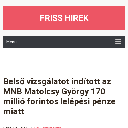
Skip
to
content
FRISS HIREK
Menu
Belső vizsgálatot indított az
MNB Matolcsy György 170
millió forintos lelépési pénze
miatt