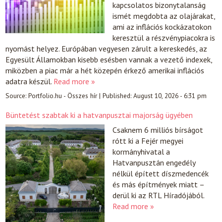
kapcsolatos bizonytalanság
ismét megdobta az olajárakat,
ami az inflációs kockázatokon
keresztül a részvénypiacokra is
nyomást helyez. Európában vegyesen zárult a kereskedés, az
Egyesült Államokban kisebb esésben vannak a vezető indexek,
miközben a piac már a hét közepén érkező amerikai inflációs
adatra készül.
Read more »
Source:
Portfolio.hu - Összes hír
|
Published:
August 10, 2026 - 6:31 pm
Büntetést szabtak ki a hatvanpusztai majorság ügyében
Csaknem 6 milliós bírságot
rótt ki a Fejér megyei
kormányhivatal a
Hatvanpusztán engedély
nélkül épített díszmedencék
és más építmények miatt –
derül ki az RTL Híradójából.
Read more »