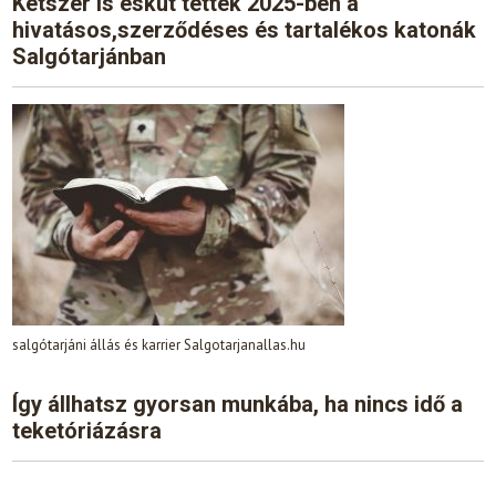
Kétszer is esküt tettek 2025-ben a
hivatásos,szerződéses és tartalékos katonák
Salgótarjánban
salgótarjáni állás és karrier Salgotarjanallas.hu
Így állhatsz gyorsan munkába, ha nincs idő a
teketóriázásra