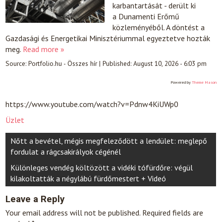
karbantartását - derült ki
a Dunamenti Erőmű
közleményéből. A döntést a
Gazdasági és Energetikai Minisztériummal egyeztetve hozták
meg.
Read more »
Source:
Portfolio.hu - Összes hír
|
Published:
August 10, 2026 - 6:03 pm
Powered by
Theme Mason
https://www.youtube.com/watch?v=Pdnw4KiUWp0
Üzlet
Post
Nőtt a bevétel, mégis megfeleződött a lendület: meglepő
navigation
fordulat a rágcsakirályok cégénél
Különleges vendég költözött a vidéki tófürdőre: végül
kilakoltatták a négylábú fürdőmestert + Videó
Leave a Reply
Your email address will not be published.
Required fields are