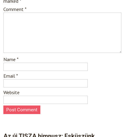
marked
*
Comment
*
Name
*
Email
*
Website
Az új TISZA himnusz: Esküszünk