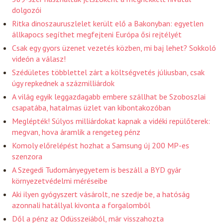
dolgozói
Ritka dinoszauruszlelet került elő a Bakonyban: egyetlen
állkapocs segíthet megfejteni Európa ősi rejtélyét
Csak egy gyors üzenet vezetés közben, mi baj lehet? Sokkoló
videón a válasz!
Szédületes többlettel zárt a költségvetés júliusban, csak
úgy repkednek a százmilliárdok
A világ egyik leggazdagabb embere szállhat be Szoboszlai
csapatába, hatalmas üzlet van kibontakozóban
Meglépték! Súlyos milliárdokat kapnak a vidéki repülőterek:
megvan, hova áramlik a rengeteg pénz
Komoly előrelépést hozhat a Samsung új 200 MP-es
szenzora
A Szegedi Tudományegyetem is beszáll a BYD gyár
környezetvédelmi méréseibe
Aki ilyen gyógyszert vásárolt, ne szedje be, a hatóság
azonnali hatállyal kivonta a forgalomból
Dől a pénz az Odüsszeiából, már visszahozta