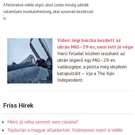
A feltörekvő vidéki régió, ahol szinte mindig adódik
valamilyen munkalehetőség, akár azonnali kezdéssel
is
Videó: légi harcba kezdett az
ukrán MiG–29-es, nem lett jó vége
Harci feladat közben lezuhant az
ukrán légierő egy MiG–29-es
vadászgépe, a pilóta még idejében
katapultált – írja a The Kyiv
Independent.
Friss Hírek
Miért jó néha semmit sem csinálni?
Toplistán a magyar állatkertek: fölényesen nyert a vidéki