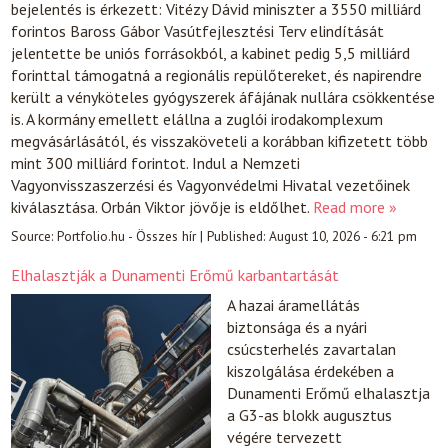
bejelentés is érkezett: Vitézy Dávid miniszter a 3550 milliárd
forintos Baross Gábor Vasútfejlesztési Terv elindítását
jelentette be uniós forrásokból, a kabinet pedig 5,5 milliárd
forinttal támogatná a regionális repülőtereket, és napirendre
került a vényköteles gyógyszerek áfájának nullára csökkentése
is. A kormány emellett elállna a zuglói irodakomplexum
megvásárlásától, és visszaköveteli a korábban kifizetett több
mint 300 milliárd forintot. Indul a Nemzeti
Vagyonvisszaszerzési és Vagyonvédelmi Hivatal vezetőinek
kiválasztása. Orbán Viktor jövője is eldőlhet.
Read more »
Source:
Portfolio.hu - Összes hír
|
Published:
August 10, 2026 - 6:21 pm
Elhalasztják a Dunamenti Erőmű karbantartását
A hazai áramellátás
biztonsága és a nyári
csúcsterhelés zavartalan
kiszolgálása érdekében a
Dunamenti Erőmű elhalasztja
a G3-as blokk augusztus
végére tervezett