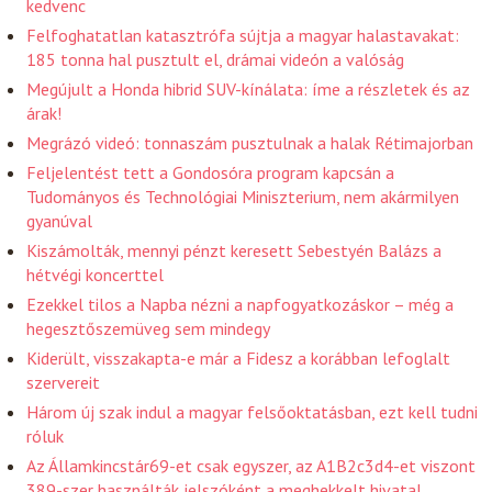
kedvenc
Felfoghatatlan katasztrófa sújtja a magyar halastavakat:
185 tonna hal pusztult el, drámai videón a valóság
Megújult a Honda hibrid SUV-kínálata: íme a részletek és az
árak!
Megrázó videó: tonnaszám pusztulnak a halak Rétimajorban
Feljelentést tett a Gondosóra program kapcsán a
Tudományos és Technológiai Miniszterium, nem akármilyen
gyanúval
Kiszámolták, mennyi pénzt keresett Sebestyén Balázs a
hétvégi koncerttel
Ezekkel tilos a Napba nézni a napfogyatkozáskor – még a
hegesztőszemüveg sem mindegy
Kiderült, visszakapta-e már a Fidesz a korábban lefoglalt
szervereit
Három új szak indul a magyar felsőoktatásban, ezt kell tudni
róluk
Az Államkincstár69-et csak egyszer, az A1B2c3d4-et viszont
389-szer használták jelszóként a meghekkelt hivatal