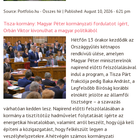
Source:
Portfolio.hu - Összes hír
|
Published:
August 10, 2026 - 6:21 pm
Tisza-kormány: Magyar Péter kormányzati fordulatot ígért,
Orbán Viktor kivonulhat a magyar politikából
Hétfőn 13 órakor kezdődik az
Országgyűlés kétnapos
rendkívüli ülése, amelyen
Magyar Péter miniszterelnök
napirend előtti felszólalásával
indul a program, a Tisza Párt
frakciója pedig Baka Andrást, a
Legfelsőbb Bíróság korábbi
elnökét jelölte az államfői
tisztségre – a szavazás
várhatóan kedden lesz. Napirend előtti felszólalásában a
kormány a tisztítótűz hadművelet folytatását ígérte az
energetikai hivatalokban, valamint arról beszélt, hogy újjá kell
építeni a közigazgatást, hogy felkészült legyen a
veszélyhelyzetekre. A hétvégén számos kormányzati