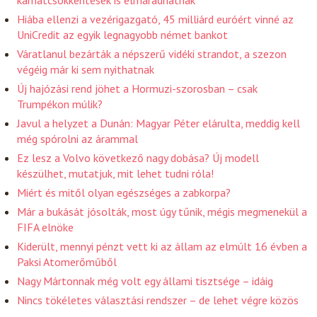
kamatcsökkentések is elmaradhatnak
Hiába ellenzi a vezérigazgató, 45 milliárd euróért vinné az
UniCredit az egyik legnagyobb német bankot
Váratlanul bezárták a népszerű vidéki strandot, a szezon
végéig már ki sem nyithatnak
Új hajózási rend jöhet a Hormuzi-szorosban – csak
Trumpékon múlik?
Javul a helyzet a Dunán: Magyar Péter elárulta, meddig kell
még spórolni az árammal
Ez lesz a Volvo következő nagy dobása? Új modell
készülhet, mutatjuk, mit lehet tudni róla!
Miért és mitől olyan egészséges a zabkorpa?
Már a bukását jósolták, most úgy tűnik, mégis megmenekül a
FIFA elnöke
Kiderült, mennyi pénzt vett ki az állam az elmúlt 16 évben a
Paksi Atomerőműből
Nagy Mártonnak még volt egy állami tisztsége – idáig
Nincs tökéletes választási rendszer – de lehet végre közös