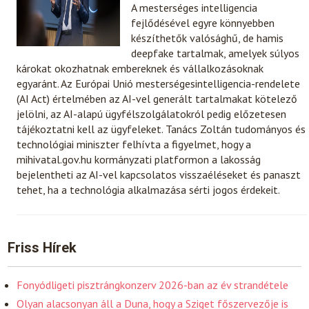
A mesterséges intelligencia
fejlődésével egyre könnyebben
készíthetők valósághű, de hamis
deepfake tartalmak, amelyek súlyos
károkat okozhatnak embereknek és vállalkozásoknak
egyaránt. Az Európai Unió mesterségesintelligencia-rendelete
(AI Act) értelmében az AI-vel generált tartalmakat kötelező
jelölni, az AI-alapú ügyfélszolgálatokról pedig előzetesen
tájékoztatni kell az ügyfeleket. Tanács Zoltán tudományos és
technológiai miniszter felhívta a figyelmet, hogy a
mihivatal.gov.hu kormányzati platformon a lakosság
bejelentheti az AI-vel kapcsolatos visszaéléseket és panaszt
tehet, ha a technológia alkalmazása sérti jogos érdekeit.
Friss Hírek
Fonyódligeti pisztrángkonzerv 2026-ban az év strandétele
Olyan alacsonyan áll a Duna, hogy a Sziget főszervezője is