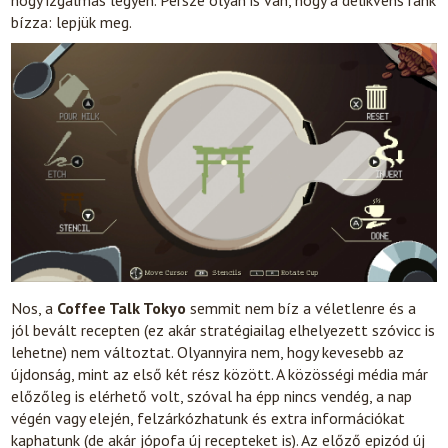
bízza: lepjük meg.
Nos, a
Coffee Talk Tokyo
semmit nem bíz a véletlenre és a
jól bevált recepten (ez akár stratégiailag elhelyezett szóvicc is
lehetne) nem változtat. Olyannyira nem, hogy kevesebb az
újdonság, mint az első két rész között. A közösségi média már
előzőleg is elérhető volt, szóval ha épp nincs vendég, a nap
végén vagy elején, felzárkózhatunk és extra információkat
kaphatunk (de akár jópofa új recepteket is). Az előző epizód új