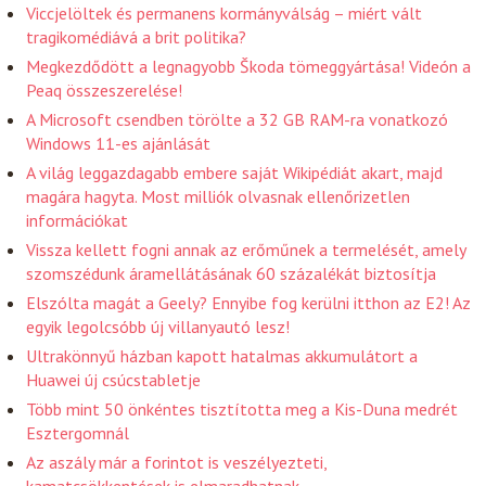
Viccjelöltek és permanens kormányválság – miért vált
tragikomédiává a brit politika?
Megkezdődött a legnagyobb Škoda tömeggyártása! Videón a
Peaq összeszerelése!
A Microsoft csendben törölte a 32 GB RAM-ra vonatkozó
Windows 11-es ajánlását
A világ leggazdagabb embere saját Wikipédiát akart, majd
magára hagyta. Most milliók olvasnak ellenőrizetlen
információkat
Vissza kellett fogni annak az erőműnek a termelését, amely
szomszédunk áramellátásának 60 százalékát biztosítja
Elszólta magát a Geely? Ennyibe fog kerülni itthon az E2! Az
egyik legolcsóbb új villanyautó lesz!
Ultrakönnyű házban kapott hatalmas akkumulátort a
Huawei új csúcstabletje
Több mint 50 önkéntes tisztította meg a Kis-Duna medrét
Esztergomnál
Az aszály már a forintot is veszélyezteti,