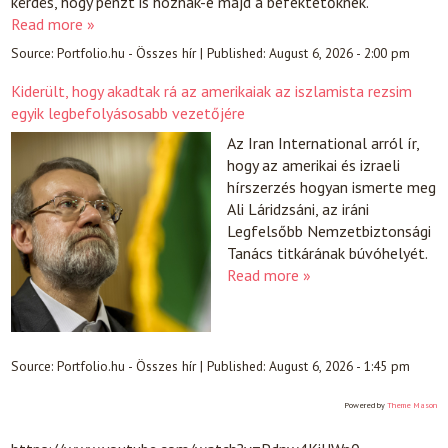
kérdés, hogy pénzt is hoznak-e majd a befektetőknek.
Read more »
Source:
Portfolio.hu - Összes hír
|
Published:
August 6, 2026 - 2:00 pm
Kiderült, hogy akadtak rá az amerikaiak az iszlamista rezsim
egyik legbefolyásosabb vezetőjére
Az Iran International arról ír,
hogy az amerikai és izraeli
hírszerzés hogyan ismerte meg
Ali Láridzsáni, az iráni
Legfelsőbb Nemzetbiztonsági
Tanács titkárának búvóhelyét.
Read more »
Source:
Portfolio.hu - Összes hír
|
Published:
August 6, 2026 - 1:45 pm
Powered by
Theme Mason