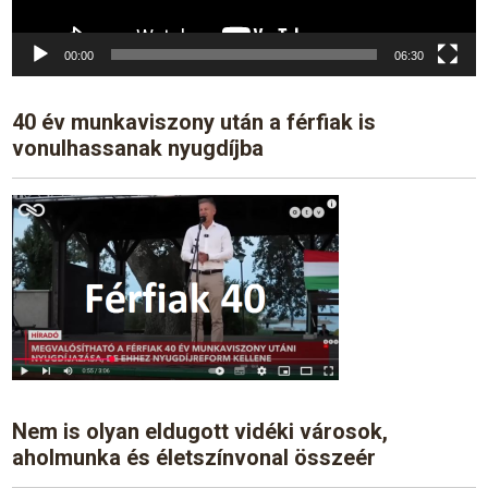
00:00
06:30
40 év munkaviszony után a férfiak is
vonulhassanak nyugdíjba
Nem is olyan eldugott vidéki városok,
aholmunka és életszínvonal összeér