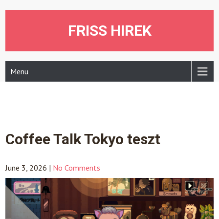
Skip
to
content
FRISS HIREK
Menu
Coffee Talk Tokyo teszt
June 3, 2026
|
No Comments