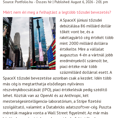
Source:
Portfolio.hu - Összes hír
|
Published:
August 6, 2026 - 2:01 pm
Miért nem éri meg a felhajtást a legtöbb tőzsdei bevezetés?
A SpaceX júniusi tőzsdei
debütálása 86 milliárd dollár
tőkét vont be, és a
rakétagyártó cég értékét több
mint 2000 milliárd dollárra
értékelte. Mire a vállalat
augusztus 4-én a vártnál jobb
eredményekről számolt be,
piaci értéke már több
százmilliárd dollárral esett. A
SpaceX tőzsdei bevezetése azonban csak a kezdet. Idén több
más cég is megtarthatja elsődleges nyilvános
részvénykibocsátását (IPO), piaci értékelésük pedig szédítő
lehet. Köztük van az OpenAI és az Anthropic, két
mesterségesintelligencia-laboratórium, a Stripe fizetési
szolgáltató, valamint a Databricks adatszoftver-cég. Puszta
méretük magára vonta a Wall Street figyelmét. Az már más