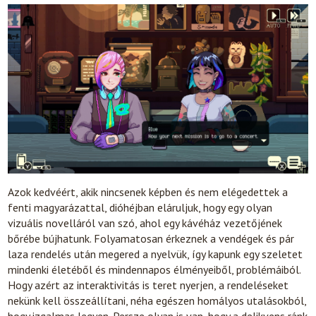
Azok kedvéért, akik nincsenek képben és nem elégedettek a
fenti magyarázattal, dióhéjban eláruljuk, hogy egy olyan
vizuális novelláról van szó, ahol egy kávéház vezetőjének
bőrébe bújhatunk. Folyamatosan érkeznek a vendégek és pár
laza rendelés után megered a nyelvük, így kapunk egy szeletet
mindenki életéből és mindennapos élményeiből, problémáiból.
Hogy azért az interaktivitás is teret nyerjen, a rendeléseket
nekünk kell összeállítani, néha egészen homályos utalásokból,
hogy izgalmas legyen. Persze olyan is van, hogy a delikvens ránk