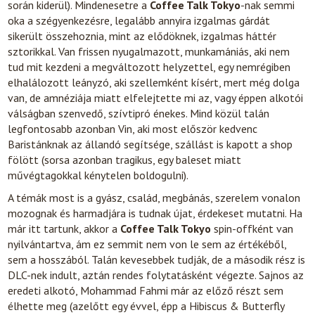
során kiderül). Mindenesetre a
Coffee Talk Tokyo
-nak semmi
oka a szégyenkezésre, legalább annyira izgalmas gárdát
sikerült összehoznia, mint az elődöknek, izgalmas háttér
sztorikkal. Van frissen nyugalmazott, munkamániás, aki nem
tud mit kezdeni a megváltozott helyzettel, egy nemrégiben
elhalálozott leányzó, aki szellemként kísért, mert még dolga
van, de amnéziája miatt elfelejtette mi az, vagy éppen alkotói
válságban szenvedő, szívtipró énekes. Mind közül talán
legfontosabb azonban Vin, aki most először kedvenc
Baristánknak az állandó segítsége, szállást is kapott a shop
fölött (sorsa azonban tragikus, egy baleset miatt
művégtagokkal kénytelen boldogulni).
A témák most is a gyász, család, megbánás, szerelem vonalon
mozognak és harmadjára is tudnak újat, érdekeset mutatni. Ha
már itt tartunk, akkor a
Coffee Talk Tokyo
spin-offként van
nyilvántartva, ám ez semmit nem von le sem az értékéből,
sem a hosszából. Talán kevesebbek tudják, de a második rész is
DLC-nek indult, aztán rendes folytatásként végezte. Sajnos az
eredeti alkotó, Mohammad Fahmi már az előző részt sem
élhette meg (azelőtt egy évvel, épp a Hibiscus & Butterfly