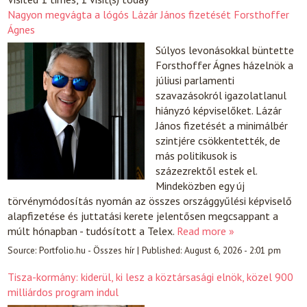
Nagyon megvágta a lógós Lázár János fizetését Forsthoffer
Ágnes
Súlyos levonásokkal büntette
Forsthoffer Ágnes házelnök a
júliusi parlamenti
szavazásokról igazolatlanul
hiányzó képviselőket. Lázár
János fizetését a minimálbér
szintjére csökkentették, de
más politikusok is
százezrektől estek el.
Mindeközben egy új
törvénymódosítás nyomán az összes országgyűlési képviselő
alapfizetése és juttatási kerete jelentősen megcsappant a
múlt hónapban - tudósított a Telex.
Read more »
Source:
Portfolio.hu - Összes hír
|
Published:
August 6, 2026 - 2:01 pm
Tisza-kormány: kiderül, ki lesz a köztársasági elnök, közel 900
milliárdos program indul