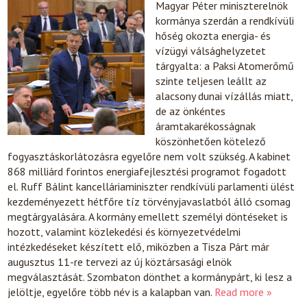
Magyar Péter miniszterelnök
kormánya szerdán a rendkívüli
hőség okozta energia- és
vízügyi válsághelyzetet
tárgyalta: a Paksi Atomerőmű
szinte teljesen leállt az
alacsony dunai vízállás miatt,
de az önkéntes
áramtakarékosságnak
köszönhetően kötelező
fogyasztáskorlátozásra egyelőre nem volt szükség. A kabinet
868 milliárd forintos energiafejlesztési programot fogadott
el. Ruff Bálint kancelláriaminiszter rendkívüli parlamenti ülést
kezdeményezett hétfőre tíz törvényjavaslatból álló csomag
megtárgyalására. A kormány emellett személyi döntéseket is
hozott, valamint közlekedési és környezetvédelmi
intézkedéseket készített elő, miközben a Tisza Párt már
augusztus 11-re tervezi az új köztársasági elnök
megválasztását. Szombaton dönthet a kormánypárt, ki lesz a
jelöltje, egyelőre több név is a kalapban van.
Read more »