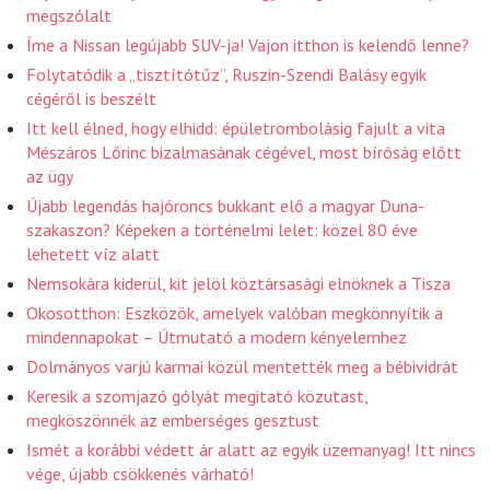
megszólalt
Íme a Nissan legújabb SUV-ja! Vajon itthon is kelendő lenne?
Folytatódik a „tisztítótűz”, Ruszin-Szendi Balásy egyik
cégéről is beszélt
Itt kell élned, hogy elhidd: épületrombolásig fajult a vita
Mészáros Lőrinc bizalmasának cégével, most bíróság előtt
az ügy
Újabb legendás hajóroncs bukkant elő a magyar Duna-
szakaszon? Képeken a történelmi lelet: közel 80 éve
lehetett víz alatt
Nemsokára kiderül, kit jelöl köztársasági elnöknek a Tisza
Okosotthon: Eszközök, amelyek valóban megkönnyítik a
mindennapokat – Útmutató a modern kényelemhez
Dolmányos varjú karmai közül mentették meg a bébividrát
Keresik a szomjazó gólyát megitató közutast,
megköszönnék az emberséges gesztust
Ismét a korábbi védett ár alatt az egyik üzemanyag! Itt nincs
vége, újabb csökkenés várható!