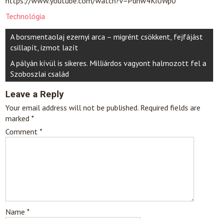
https://www.youtube.com/watch?v=Pdnw4KiUWp0
Technológia
Post
A borsmentaolaj ezernyi arca – migrént csökkent, fejfájást
navigation
csillapít, izmot lazít
A pályán kívül is sikeres. Milliárdos vagyont halmozott fel a
Szoboszlai család
Leave a Reply
Your email address will not be published.
Required fields are
marked
*
Comment
*
Name
*