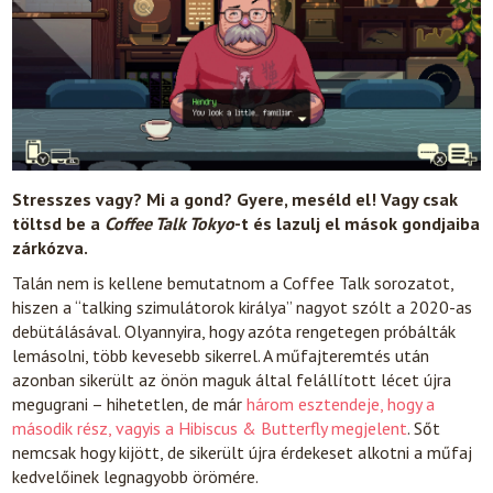
Stresszes vagy? Mi a gond? Gyere, meséld el! Vagy csak
töltsd be a
Coffee Talk Tokyo
-t és lazulj el mások gondjaiba
zárkózva.
Talán nem is kellene bemutatnom a Coffee Talk sorozatot,
hiszen a “talking szimulátorok királya” nagyot szólt a 2020-as
debütálásával. Olyannyira, hogy azóta rengetegen próbálták
lemásolni, több kevesebb sikerrel. A műfajteremtés után
azonban sikerült az önön maguk által felállított lécet újra
megugrani – hihetetlen, de már
három esztendeje, hogy a
második rész, vagyis a Hibiscus & Butterfly megjelent
. Sőt
nemcsak hogy kijött, de sikerült újra érdekeset alkotni a műfaj
kedvelőinek legnagyobb örömére.