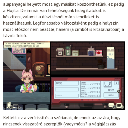
alapanyagai helyett most egy másikat köszönthetünk, ez pedig
a Hojita. De immár van lehetőségünk hideg italokat is
készíteni, valamit a díszítésnél már stencileket is
használhatunk. Legfontosabb változásként pedig a helyszín
most először nem Seattle, hanem (a címből is kitalálhatóan) a
távoli Tokió.
Kellett ez a vérfrissítés a szériának, de ennek az az ára, hogy
nincsenek visszatérő szereplők (vagy mégis? a végigjátszás