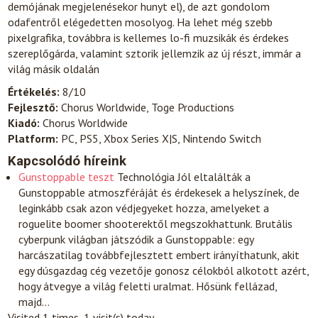
demójának megjelenésekor hunyt el), de azt gondolom
odafentről elégedetten mosolyog. Ha lehet még szebb
pixelgrafika, továbbra is kellemes lo-fi muzsikák és érdekes
szereplőgárda, valamint sztorik jellemzik az új részt, immár a
világ másik oldalán
Értékelés:
8/10
Fejlesztő:
Chorus Worldwide, Toge Productions
Kiadó:
Chorus Worldwide
Platform:
PC, PS5, Xbox Series X|S, Nintendo Switch
Kapcsolódó híreink
Gunstoppable teszt
Technológia
Jól eltalálták a
Gunstoppable atmoszféráját és érdekesek a helyszínek, de
leginkább csak azon védjegyeket hozza, amelyeket a
roguelite boomer shooterektől megszokhattunk. Brutális
cyberpunk világban játszódik a Gunstoppable: egy
harcászatilag továbbfejlesztett embert irányíthatunk, akit
egy dúsgazdag cég vezetője gonosz célokból alkotott azért,
hogy átvegye a világ feletti uralmat. Hősünk fellázad,
majd…
Visited 1 times, 1 visit(s) today