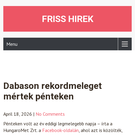
Skip
to
content
FRISS HIREK
Menu
Dabason rekordmeleget
mértek pénteken
April 18, 2026
|
No Comments
Pénteken volt az év eddigi legmelegebb napja – írta a
HungaroMet Zrt. a
Facebook-oldalán
, ahol azt is közölték,