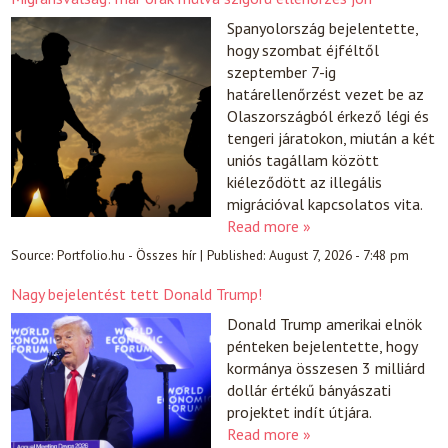
Spanyolország bejelentette,
hogy szombat éjféltől
szeptember 7-ig
határellenőrzést vezet be az
Olaszországból érkező légi és
tengeri járatokon, miután a két
uniós tagállam között
kiéleződött az illegális
migrációval kapcsolatos vita.
Read more »
Source:
Portfolio.hu - Összes hír
|
Published:
August 7, 2026 - 7:48 pm
Nagy bejelentést tett Donald Trump!
Donald Trump amerikai elnök
pénteken bejelentette, hogy
kormánya összesen 3 milliárd
dollár értékű bányászati
projektet indít útjára.
Read more »