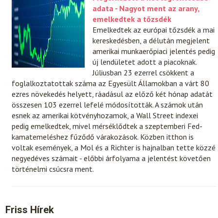
adata - Nagyot ment az arany,
emelkedtek a tőzsdék
Emelkedtek az európai tőzsdék a mai
kereskedésben, a délután megjelent
amerikai munkaerőpiaci jelentés pedig
új lendületet adott a piacoknak.
Júliusban 23 ezerrel csökkent a
foglalkoztatottak száma az Egyesült Államokban a várt 80
ezres növekedés helyett, ráadásul az előző két hónap adatát
összesen 103 ezerrel lefelé módosították. A számok után
esnek az amerikai kötvényhozamok, a Wall Street indexei
pedig emelkedtek, mivel mérséklődtek a szeptemberi Fed-
kamatemeléshez fűződő várakozások. Közben itthon is
voltak események, a Mol és a Richter is hajnalban tette közzé
negyedéves számait - előbbi árfolyama a jelentést követően
történelmi csúcsra ment.
Friss Hírek