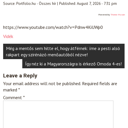
Source:
Portfolio.hu - Összes hír
|
Published:
August 7, 2026 - 7:31 pm
Powered by
Theme Mason
https://www.youtube.com/watch?v=Pdnw4KiUWp0
Vidék
Post
Még a mentős sem hitte el, hogy átférnek: íme a pesti alsó
navigation
rakpart egy szirénázó menőautóból nézve!
Így néz ki a Magyarországra is érkező Omoda 4-es!
Leave a Reply
Your email address will not be published.
Required fields are
marked
*
Comment
*