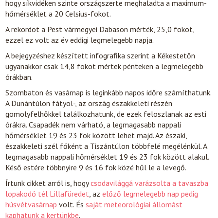
hogy síkvidéken szinte országszerte meghaladta a maximum-
hőmérséklet a 20 Celsius-fokot.
A rekordot a Pest vármegyei Dabason mérték, 25,0 fokot,
ezzel ez volt az év eddigi legmelegebb napja.
A bejegyzéshez készített infografika szerint a Kékestetőn
ugyanakkor csak 14,8 fokot mértek pénteken a legmelegebb
órákban.
Szombaton és vasárnap is leginkább napos időre számíthatunk.
A Dunántúlon fátyol-, az ország északkeleti részén
gomolyfelhőkkel találkozhatunk, de ezek feloszlanak az esti
órákra. Csapadék nem várható, a legmagasabb nappali
hőmérséklet 19 és 23 fok között lehet majd. Az északi,
északkeleti szél főként a Tiszántúlon többfelé megélénkül. A
legmagasabb nappali hőmérséklet 19 és 23 fok között alakul.
Késő estére többnyire 9 és 16 fok közé hűl le a levegő.
Írtunk cikket arról is, hogy
csodavilággá varázsolta a tavaszba
lopakodó tél Lillafüredet
, az
előző legmelegebb nap pedig
húsvétvasárnap
volt. És
saját meteorológiai állomást
kaphatunk a kertünkbe
.