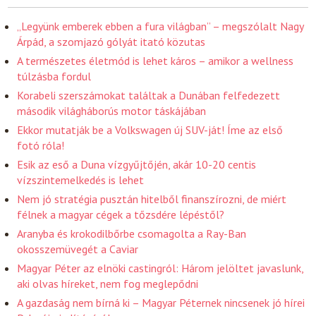
„Legyünk emberek ebben a fura világban” – megszólalt Nagy
Árpád, a szomjazó gólyát itató közutas
A természetes életmód is lehet káros – amikor a wellness
túlzásba fordul
Korabeli szerszámokat találtak a Dunában felfedezett
második világháborús motor táskájában
Ekkor mutatják be a Volkswagen új SUV-ját! Íme az első
fotó róla!
Esik az eső a Duna vízgyűjtőjén, akár 10-20 centis
vízszintemelkedés is lehet
Nem jó stratégia pusztán hitelből finanszírozni, de miért
félnek a magyar cégek a tőzsdére lépéstől?
Aranyba és krokodilbőrbe csomagolta a Ray-Ban
okosszemüvegét a Caviar
Magyar Péter az elnöki castingról: Három jelöltet javaslunk,
aki olvas híreket, nem fog meglepődni
A gazdaság nem bírná ki – Magyar Péternek nincsenek jó hírei