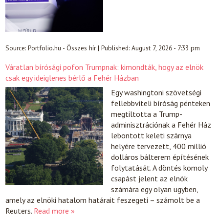
Source:
Portfolio.hu - Összes hír
|
Published:
August 7, 2026 - 7:33 pm
Váratlan bírósági pofon Trumpnak: kimondták, hogy az elnök
csak egy ideiglenes bérlő a Fehér Házban
Egy washingtoni szövetségi
fellebbviteli bíróság pénteken
megtiltotta a Trump-
adminisztrációnak a Fehér Ház
lebontott keleti szárnya
helyére tervezett, 400 millió
dolláros bálterem építésének
folytatását. A döntés komoly
csapást jelent az elnök
számára egy olyan ügyben,
amely az elnöki hatalom határait feszegeti – számolt be a
Reuters.
Read more »