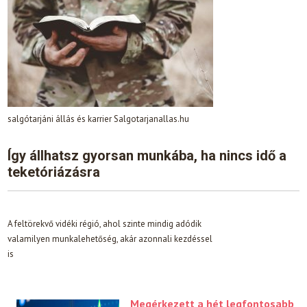
salgótarjáni állás és karrier Salgotarjanallas.hu
Így állhatsz gyorsan munkába, ha nincs idő a
teketóriázásra
A feltörekvő vidéki régió, ahol szinte mindig adódik
valamilyen munkalehetőség, akár azonnali kezdéssel
is
Megérkezett a hét legfontosabb