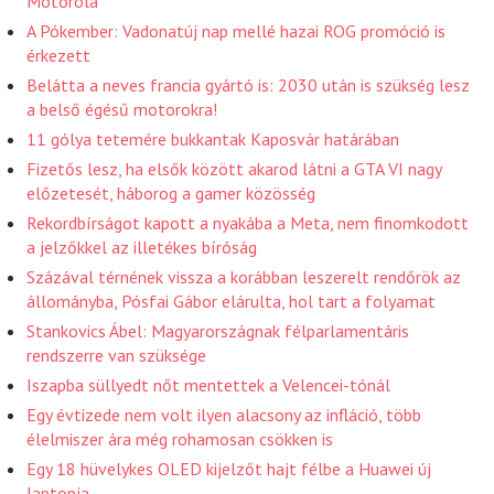
Motorola
A Pókember: Vadonatúj nap mellé hazai ROG promóció is
érkezett
Belátta a neves francia gyártó is: 2030 után is szükség lesz
a belső égésű motorokra!
11 gólya tetemére bukkantak Kaposvár határában
Fizetős lesz, ha elsők között akarod látni a GTA VI nagy
előzetesét, háborog a gamer közösség
Rekordbírságot kapott a nyakába a Meta, nem finomkodott
a jelzőkkel az illetékes bíróság
Százával térnének vissza a korábban leszerelt rendőrök az
állományba, Pósfai Gábor elárulta, hol tart a folyamat
Stankovics Ábel: Magyarországnak félparlamentáris
rendszerre van szüksége
Iszapba süllyedt nőt mentettek a Velencei-tónál
Egy évtizede nem volt ilyen alacsony az infláció, több
élelmiszer ára még rohamosan csökken is
Egy 18 hüvelykes OLED kijelzőt hajt félbe a Huawei új
laptopja