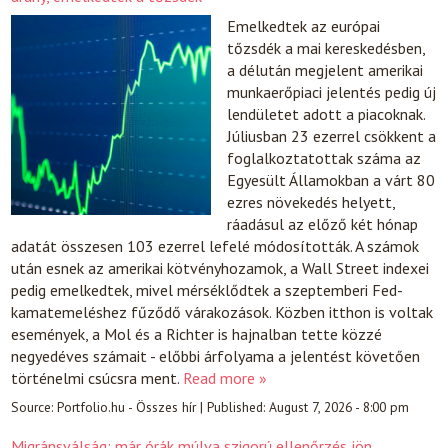
Emelkedtek az európai
tőzsdék a mai kereskedésben,
a délután megjelent amerikai
munkaerőpiaci jelentés pedig új
lendületet adott a piacoknak.
Júliusban 23 ezerrel csökkent a
foglalkoztatottak száma az
Egyesült Államokban a várt 80
ezres növekedés helyett,
ráadásul az előző két hónap
adatát összesen 103 ezerrel lefelé módosították. A számok
után esnek az amerikai kötvényhozamok, a Wall Street indexei
pedig emelkedtek, mivel mérséklődtek a szeptemberi Fed-
kamatemeléshez fűződő várakozások. Közben itthon is voltak
események, a Mol és a Richter is hajnalban tette közzé
negyedéves számait - előbbi árfolyama a jelentést követően
történelmi csúcsra ment.
Read more »
Source:
Portfolio.hu - Összes hír
|
Published:
August 7, 2026 - 8:00 pm
Migránsválság: már órák múlva szigorú ellenőrzés jön