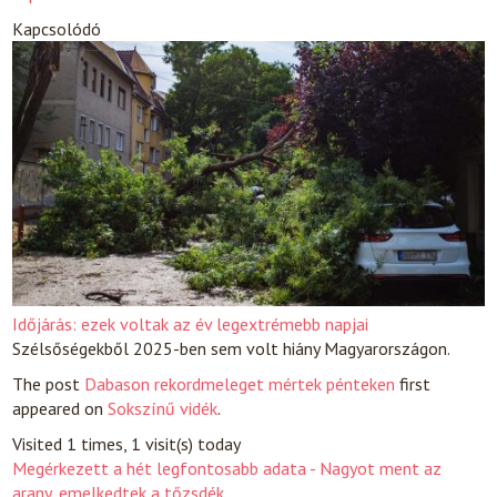
Kapcsolódó
Időjárás: ezek voltak az év legextrémebb napjai
Szélsőségekből 2025-ben sem volt hiány Magyarországon.
The post
Dabason rekordmeleget mértek pénteken
first
appeared on
Sokszínű vidék
.
Visited 1 times, 1 visit(s) today
Megérkezett a hét legfontosabb adata - Nagyot ment az
arany, emelkedtek a tőzsdék