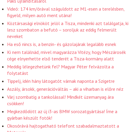
Paks újraindításáról
Videó: 174 km/órával száguldott az M1-esen a terelésben,
figyeld, milyen autó ment utána!
Köztársasági elnököt jelöl a Tisza, mindenki azt találgatja, ki
lesz szombaton a befutó – soroljuk az eddig felmerült
neveket
Ha eső nincs is, a benzin- és gázolajárak legalább esnek
Ki nem találnád, mivel magyarázza Vitézy, hogy Mészárosék
cége elnyerhette első tenderét a Tisza-kormány alatt
Meddig lélegezhetünk fel? Magyar Péter felvázolta a
folytatást
Tippelj, idén hány látogatót várnak naponta a Szigetre
Aszály, ársokk, generációváltás – aki a viharban is előre néz
Várj szombatig a tankolással! Mindkét üzemanyag ára
csökken!
Megkezdődött az új i3-as BMW sorozatgyártása! Íme a
gyárban készült fotók!
Okosórává hajtogatható telefont szabadalmaztatott a