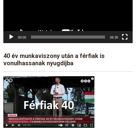
00:00
06:30
40 év munkaviszony után a férfiak is
vonulhassanak nyugdíjba