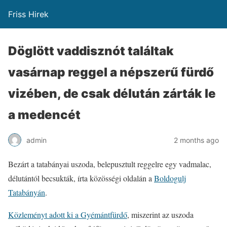
Friss Hirek
Döglött vaddisznót találtak
vasárnap reggel a népszerű fürdő
vizében, de csak délután zárták le
a medencét
admin
2 months ago
Bezárt a tatabányai uszoda, belepusztult reggelre egy vadmalac,
délutántól becsukták, írta közösségi oldalán a
Boldogulj
Tatabányán
.
Közleményt adott ki a Gyémántfürdő
, miszerint az uszoda