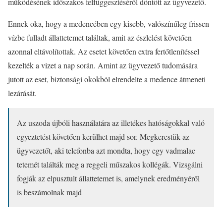
működésének időszakos felfüggesztéséről döntött az ügyvezető.
Ennek oka, hogy a medencében egy kisebb, valószínűleg frissen
vízbe fulladt állattetemet találtak, amit az észlelést követően
azonnal eltávolítottak. Az esetet követően extra fertőtlenítéssel
kezelték a vizet a nap során. Amint az ügyvezető tudomására
jutott az eset, biztonsági okokból elrendelte a medence átmeneti
lezárását.
Az uszoda újbóli használatára az illetékes hatóságokkal való
egyeztetést követően kerülhet majd sor. Megkerestük az
ügyvezetőt, aki telefonba azt mondta, hogy egy vadmalac
tetemét találták meg a reggeli műszakos kollégák. Vizsgálni
fogják az elpusztult állattetemet is, amelynek eredményéről
is beszámolnak majd