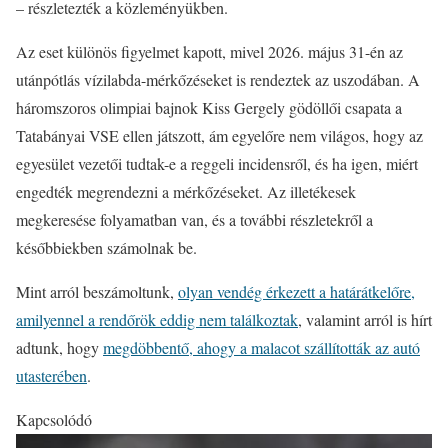
– részletezték a közleményükben.
Az eset különös figyelmet kapott, mivel 2026. május 31-én az
utánpótlás vízilabda-mérkőzéseket is rendeztek az uszodában. A
háromszoros olimpiai bajnok Kiss Gergely gödöllői csapata a
Tatabányai VSE ellen játszott, ám egyelőre nem világos, hogy az
egyesület vezetői tudtak-e a reggeli incidensről, és ha igen, miért
engedték megrendezni a mérkőzéseket. Az illetékesek
megkeresése folyamatban van, és a további részletekről a
későbbiekben számolnak be.
Mint arról beszámoltunk,
olyan vendég érkezett a határátkelőre,
amilyennel a rendőrök eddig nem találkoztak
, valamint arról is hírt
adtunk, hogy
megdöbbentő, ahogy a malacot szállították az autó
utasterében
.
Kapcsolódó