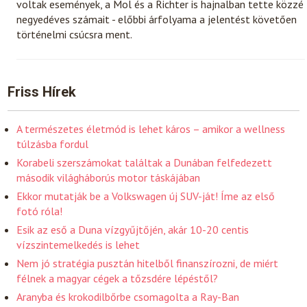
voltak események, a Mol és a Richter is hajnalban tette közzé
negyedéves számait - előbbi árfolyama a jelentést követően
történelmi csúcsra ment.
Friss Hírek
A természetes életmód is lehet káros – amikor a wellness
túlzásba fordul
Korabeli szerszámokat találtak a Dunában felfedezett
második világháborús motor táskájában
Ekkor mutatják be a Volkswagen új SUV-ját! Íme az első
fotó róla!
Esik az eső a Duna vízgyűjtőjén, akár 10-20 centis
vízszintemelkedés is lehet
Nem jó stratégia pusztán hitelből finanszírozni, de miért
félnek a magyar cégek a tőzsdére lépéstől?
Aranyba és krokodilbőrbe csomagolta a Ray-Ban