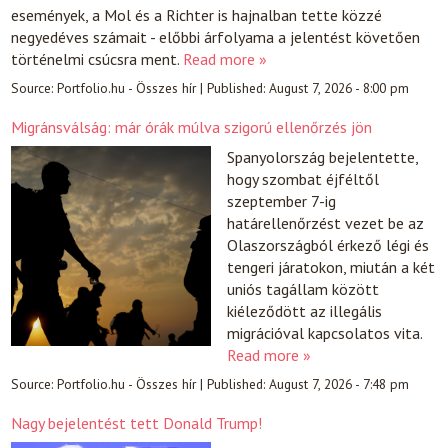
események, a Mol és a Richter is hajnalban tette közzé
negyedéves számait - előbbi árfolyama a jelentést követően
történelmi csúcsra ment.
Read more »
Source:
Portfolio.hu - Összes hír
|
Published:
August 7, 2026 - 8:00 pm
Migránsválság: már órák múlva szigorú ellenőrzés jön
Spanyolország bejelentette,
hogy szombat éjféltől
szeptember 7-ig
határellenőrzést vezet be az
Olaszországból érkező légi és
tengeri járatokon, miután a két
uniós tagállam között
kiéleződött az illegális
migrációval kapcsolatos vita.
Read more »
Source:
Portfolio.hu - Összes hír
|
Published:
August 7, 2026 - 7:48 pm
Nagy bejelentést tett Donald Trump!