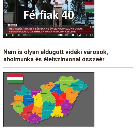
Nem is olyan eldugott vidéki városok,
aholmunka és életszínvonal összeér