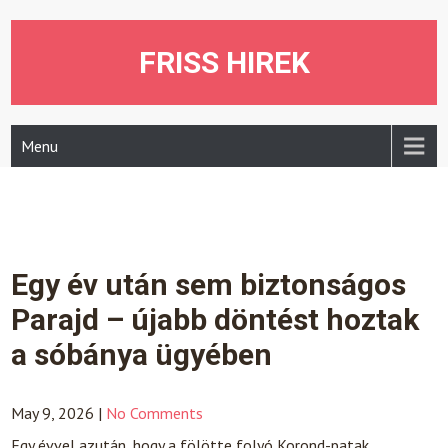
Skip
to
content
FRISS HIREK
Menu
Egy év után sem biztonságos
Parajd – újabb döntést hoztak
a sóbánya ügyében
May 9, 2026
|
No Comments
Egy évvel azután, hogy a fölötte folyó Korond-patak