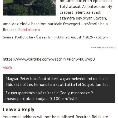
dolláros bálterem építésének
folytatását. A döntés komoly
csapást jelent az elnök
számára egy olyan ügyben,
amely az elnöki hatalom határait feszegeti – számolt be a
Reuters.
Read more »
Source:
Portfolio.hu - Összes hír
|
Published:
August 7, 2026 - 7:31 pm
Powered by
Theme Mason
https://www.youtube.com/watch?v=Pdnw4KiUWp0
Vidék
Post
Magyar Péter bocsánatot kért a gyermekvédelmi rendszer
navigation
áldozataitól és lemondásra szólította fel Sulyok Tamást
Szupersportkocsit készített a Geely, mindössze 2
másodperc alatt tudja a 0-100 km/órát!
Leave a Reply
Your email address will not be published.
Required fields are