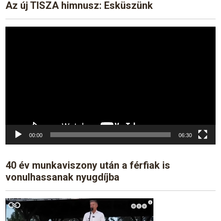
Az új TISZA himnusz: Esküszünk
Video
Player
00:00
06:30
40 év munkaviszony után a férfiak is
vonulhassanak nyugdíjba