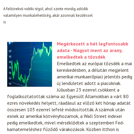
A feltörekvő vidéki régió, ahol szinte mindig adódik
valamilyen munkalehetőség, akár azonnali kezdéssel
is
Megérkezett a hét legfontosabb
adata - Nagyot ment az arany,
emelkedtek a tőzsdék
Emelkedtek az európai tőzsdék a mai
kereskedésben, a délután megjelent
amerikai munkaerőpiaci jelentés pedig
új lendületet adott a piacoknak.
Júliusban 23 ezerrel csökkent a
foglalkoztatottak száma az Egyesült Államokban a várt 80
ezres növekedés helyett, ráadásul az előző két hónap adatát
összesen 103 ezerrel lefelé módosították. A számok után
esnek az amerikai kötvényhozamok, a Wall Street indexei
pedig emelkedtek, mivel mérséklődtek a szeptemberi Fed-
kamatemeléshez fűződő várakozások. Közben itthon is