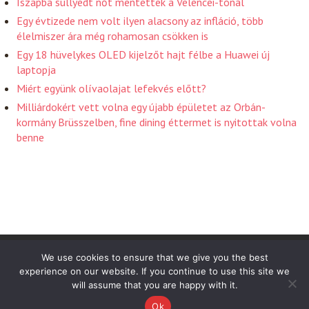
Iszapba süllyedt nőt mentettek a Velencei-tónál
Egy évtizede nem volt ilyen alacsony az infláció, több
élelmiszer ára még rohamosan csökken is
Egy 18 hüvelykes OLED kijelzőt hajt félbe a Huawei új
laptopja
Miért együnk olívaolajat lefekvés előtt?
Milliárdokért vett volna egy újabb épületet az Orbán-
kormány Brüsszelben, fine dining éttermet is nyitottak volna
benne
Friss Hirek 2026 . Powered by WordPress
We use cookies to ensure that we give you the best
experience on our website. If you continue to use this site we
will assume that you are happy with it.
Ok