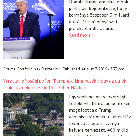
Donald Trump amerikai elnök
pénteken bejelentette, hogy
kormánya összesen 3 milliárd
dollár értékű bányászati
projektet indít útjára.
Read more »
Source:
Portfolio.hu - Összes hír
|
Published:
August 7, 2026 - 7:33 pm
Váratlan bírósági pofon Trumpnak: kimondták, hogy az elnök
csak egy ideiglenes bérlő a Fehér Házban
Egy washingtoni szövetségi
fellebbviteli bíróság pénteken
megtiltotta a Trump-
adminisztrációnak a Fehér Ház
lebontott keleti szárnya
helyére tervezett, 400 millió