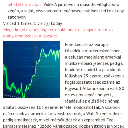
lehetett víz alatt
Vidék
A járművet a második világháború
végén, a saját, visszavonuló legénysége süllyesztette el egy
zátonyon.
Visited 1 times, 1 visit(s) today
Megérkezett a hét legfontosabb adata - Nagyot ment az
arany, emelkedtek a tőzsdék
Emelkedtek az európai
tőzsdék a mai kereskedésben,
a délután megjelent amerikai
munkaerőpiaci jelentés pedig új
lendületet adott a piacoknak.
Júliusban 23 ezerrel csökkent a
foglalkoztatottak száma az
Egyesült Államokban a várt 80
ezres növekedés helyett,
ráadásul az előző két hónap
adatát összesen 103 ezerrel lefelé módosították. A számok
után esnek az amerikai kötvényhozamok, a Wall Street indexei
pedig emelkedtek, mivel mérséklődtek a szeptemberi Fed-
kamatemeléshez fűződő várakozások. Közben itthon is voltak