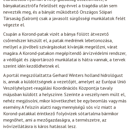
bányakatasztrófa felelősét egy évvel a tragédia után sem
nevezték meg, és a bányát működtető Országos Sóipari
Társaság (Salrom) csak a javasolt sürgősségi munkálatok felét
végezte el.
Csupán a Korond-patak vizét a bánya fölött átvezető
csőrendszer készült el, a patak medrének lebetonozása,
mellyel a jövőbeli szivárgásokat kívánják megelőzni, várat
magára. A Korond-patakon megépítendő árvízvédelmi rendszer,
a védőgát és záportározó munkálatai is hátra vannak, a tervek
szerint idén kezdődhetnek el.
A portál megszólaltatta Gerhard Winters holland hidrológust
is, annak a küldöttségnek a vezetőjét, amelyet az Európai Unió
Veszélyhelyzet-reagálási Koordinációs Központja tavaly
májusban küldött a helyszínre. Szerinte a veszély nem múlt el,
nehéz megjósolni, mikor következhet be egy beomlás vagy más
esemény. A felszín alatti nagy mennyiségű sós víz miatt a
Korond-patakkal érintkező folyóvizek sótartalma bármikor
megnőhet, ami a mezőgazdaságra, a természetre, az
ivóvízellátásra is káros hatással lesz.