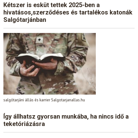
Kétszer is esküt tettek 2025-ben a
hivatásos,szerződéses és tartalékos katonák
Salgótarjánban
salgótarjáni állás és karrier Salgotarjanallas.hu
Így állhatsz gyorsan munkába, ha nincs idő a
teketóriázásra