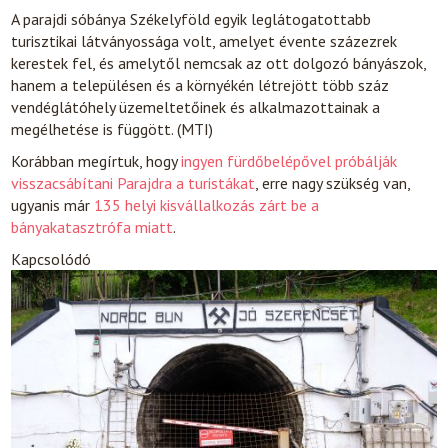
A parajdi sóbánya Székelyföld egyik leglátogatottabb
turisztikai látványossága volt, amelyet évente százezrek
kerestek fel, és amelytől nemcsak az ott dolgozó bányászok,
hanem a településen és a környékén létrejött több száz
vendéglátóhely üzemeltetőinek és alkalmazottainak a
megélhetése is függött. (MTI)
Korábban megírtuk, hogy
ingyen fürdőbelépővel próbálják
visszacsábítani Parajdra a turistákat
, erre nagy szükség van,
ugyanis már
135 helyi kisvállalkozás zárt be a
bányakatasztrófa miatt
.
Kapcsolódó