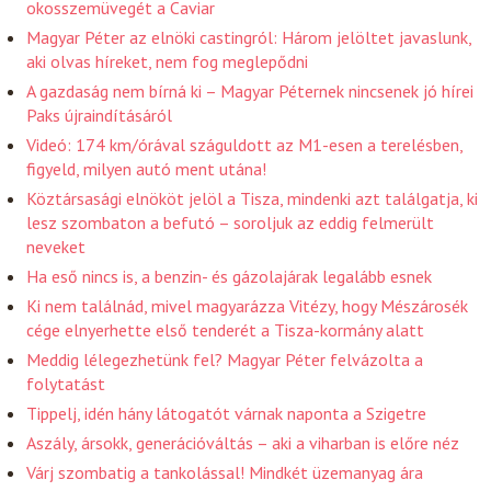
okosszemüvegét a Caviar
Magyar Péter az elnöki castingról: Három jelöltet javaslunk,
aki olvas híreket, nem fog meglepődni
A gazdaság nem bírná ki – Magyar Péternek nincsenek jó hírei
Paks újraindításáról
Videó: 174 km/órával száguldott az M1-esen a terelésben,
figyeld, milyen autó ment utána!
Köztársasági elnököt jelöl a Tisza, mindenki azt találgatja, ki
lesz szombaton a befutó – soroljuk az eddig felmerült
neveket
Ha eső nincs is, a benzin- és gázolajárak legalább esnek
Ki nem találnád, mivel magyarázza Vitézy, hogy Mészárosék
cége elnyerhette első tenderét a Tisza-kormány alatt
Meddig lélegezhetünk fel? Magyar Péter felvázolta a
folytatást
Tippelj, idén hány látogatót várnak naponta a Szigetre
Aszály, ársokk, generációváltás – aki a viharban is előre néz
Várj szombatig a tankolással! Mindkét üzemanyag ára