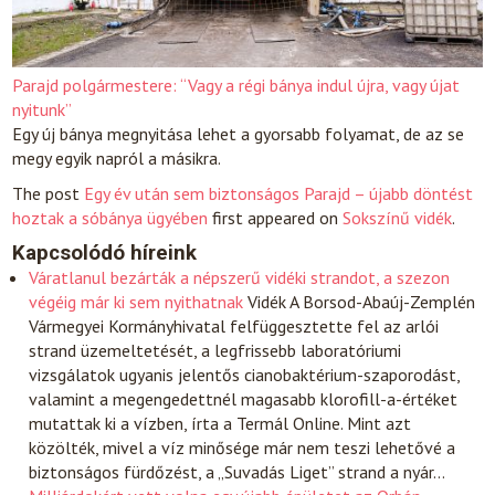
Parajd polgármestere: “Vagy a régi bánya indul újra, vagy újat
nyitunk”
Egy új bánya megnyitása lehet a gyorsabb folyamat, de az se
megy egyik napról a másikra.
The post
Egy év után sem biztonságos Parajd – újabb döntést
hoztak a sóbánya ügyében
first appeared on
Sokszínű vidék
.
Kapcsolódó híreink
Váratlanul bezárták a népszerű vidéki strandot, a szezon
végéig már ki sem nyithatnak
Vidék
A Borsod-Abaúj-Zemplén
Vármegyei Kormányhivatal felfüggesztette fel az arlói
strand üzemeltetését, a legfrissebb laboratóriumi
vizsgálatok ugyanis jelentős cianobaktérium-szaporodást,
valamint a megengedettnél magasabb klorofill-a-értéket
mutattak ki a vízben, írta a Termál Online. Mint azt
közölték, mivel a víz minősége már nem teszi lehetővé a
biztonságos fürdőzést, a „Suvadás Liget” strand a nyár…