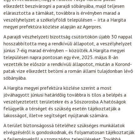
elkezdett beszivárogni a parajdi sóbányába, majd teljesen
elárasztotta a tárnákat, továbbra is érvényben marad a
veszélyhelyzet a székelyföldi településen – írta a Hargita
megyei prefektúra közlése alapján az Agerpres.
A parajdi vészhelyzeti bizottság csütörtökön újabb 30 nappal
hosszabbította meg a rendkívüli állapotot, a veszélyhelyzet
június 7-éig marad érvényben – közölték. A Hargita megyei
településen napra pontosan egy éve, 2025. május 8-án
vezették be először a rendkívüli állapotot, miután a Korond-
patak vize elkezdett betörni a román állami tulajdonban lévő
sóbányába.
A Hargita megyei prefektúra közlése szerint a most
jóváhagyott júniusi határidőig továbbra is tilos a belépés a
veszélyeztetett területekre és a Sószorosba. A hatóságok
felügyelik a térséget és szükség esetén tájékoztatják a
lakosságot, illetve segítséget nyújtanak számára.
A terület biztonságossá tételéhez szükséges munkálatok
elvégzéséről is gondoskodnak, és folyamatosan tájékoztatják
a fejleményekről a szomszédos településeket. Továbbá