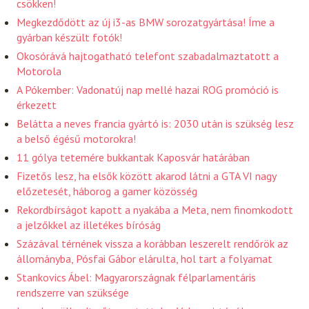
csökken!
Megkezdődött az új i3-as BMW sorozatgyártása! Íme a
gyárban készült fotók!
Okosórává hajtogatható telefont szabadalmaztatott a
Motorola
A Pókember: Vadonatúj nap mellé hazai ROG promóció is
érkezett
Belátta a neves francia gyártó is: 2030 után is szükség lesz
a belső égésű motorokra!
11 gólya tetemére bukkantak Kaposvár határában
Fizetős lesz, ha elsők között akarod látni a GTA VI nagy
előzetesét, háborog a gamer közösség
Rekordbírságot kapott a nyakába a Meta, nem finomkodott
a jelzőkkel az illetékes bíróság
Százával térnének vissza a korábban leszerelt rendőrök az
állományba, Pósfai Gábor elárulta, hol tart a folyamat
Stankovics Ábel: Magyarországnak félparlamentáris
rendszerre van szüksége