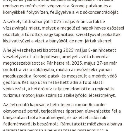
rendszeres méréseket végeznek a Korond-patakon és a
környékbeli folyóvízen, felügyelve a víz sókoncentrációját.
A székelyföldi sóbányát 2025. május 6-án zárták be
vízszivárgás miatt, melyet a megelőző napok heves esőzései
okoztak, a tűzoltók nagy kapacitású szivattyúval próbálták
kiszivattyúzni a vizet a bányából, de nem jártak sikerrel.
A helyi vészhelyzeti bizottság 2025. május 8-án hirdetett
vészhelyzetet a településen, amelyet azóta havonta
meghosszabbítottak. Pár hétre rá, 2025. május 27-én már
ömlött a víz a sóbányába, miután az esőzések nyomán
megduzzadt a Korond-patak, és megsérült a medrét védő
geofólia. Két nap után fel kellett adni a föld alatti
védekezést, a betörő víz teljesen elöntötte a regionális
turizmus motorjának számító székelyföldi létesítményt.
Az évforduló kapcsán e hét elején a román Recorder
oknyomozó portál terjedelmes riportban elevenítette fel a
bányakatasztrófa körülményeit, és az eltelt időszak
fejleményeiről is beszámolt. Rámutatott: miközben a bánya
elárasztása nyomán a helyi gazdaság összeomlott, a