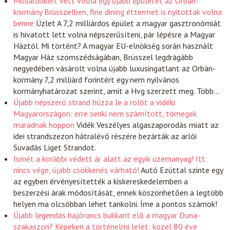
Milliárdokért vett volna egy újabb épületet az Orbán-
kormány Brüsszelben, fine dining éttermet is nyitottak volna
benne
Üzlet
A 7,2 milliárdos épület a magyar gasztronómiát
is hivatott lett volna népszerűsíteni, pár lépésre a Magyar
Háztól. Mi történt? A magyar EU-elnökség során használt
Magyar Ház szomszédságában, Brüsszel legdrágább
negyedében vásárolt volna újabb luxusingatlant az Orbán-
kormány 7,2 milliárd forintért egy nem nyilvános
kormányhatározat szerint, amit a Hvg szerzett meg. Több…
Újabb népszerű strand húzza le a rolót a vidéki
Magyarországon: erre senki nem számított, tömegek
maradnak hoppon
Vidék
Veszélyes algaszaporodás miatt az
idei strandszezon hátralévő részére bezárták az arlói
Suvadás Liget Strandot.
Ismét a korábbi védett ár alatt az egyik üzemanyag! Itt
nincs vége, újabb csökkenés várható!
Autó
Ezúttal szinte egy
az egyben érvényesítették a kiskereskedelemben a
beszerzési árak módosítását, ennek köszönhetően a legtöbb
helyen ma olcsóbban lehet tankolni. Íme a pontos számok!
Újabb legendás hajóroncs bukkant elő a magyar Duna-
szakaszon? Képeken a történelmi lelet: közel 80 éve