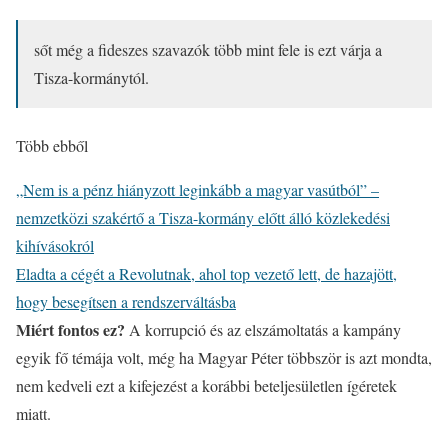
sőt még a fideszes szavazók több mint fele is ezt várja a
Tisza-kormánytól.
Több ebből
„Nem is a pénz hiányzott leginkább a magyar vasútból” –
nemzetközi szakértő a Tisza-kormány előtt álló közlekedési
kihívásokról
Eladta a cégét a Revolutnak, ahol top vezető lett, de hazajött,
hogy besegítsen a rendszerváltásba
Miért fontos ez?
A korrupció és az elszámoltatás a kampány
egyik fő témája volt, még ha Magyar Péter többször is azt mondta,
nem kedveli ezt a kifejezést a korábbi beteljesületlen ígéretek
miatt.