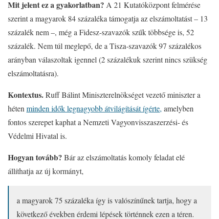
Mit jelent ez a gyakorlatban?
A 21 Kutatóközpont felmérése
szerint a magyarok 84 százaléka támogatja az elszámoltatást – 13
százalék nem –, még a Fidesz-szavazók szűk többsége is, 52
százalék. Nem túl meglepő, de a Tisza-szavazók 97 százalékos
arányban válaszoltak igennel (2 százalékuk szerint nincs szükség
elszámoltatásra).
Kontextus.
Ruff Bálint Miniszterelnökséget vezető miniszter a
héten
minden idők legnagyobb átvilágítását ígérte,
amelyben
fontos szerepet kaphat a Nemzeti Vagyonvisszaszerzési- és
Védelmi Hivatal is.
Hogyan tovább?
Bár az elszámoltatás komoly feladat elé
állíthatja az új kormányt,
a magyarok 75 százaléka így is valószínűnek tartja, hogy a
következő években érdemi lépések történnek ezen a téren.