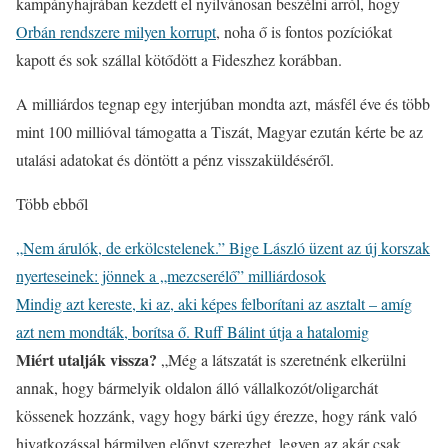
kampányhajrában kezdett el nyilvánosan beszélni arról, hogy
Orbán rendszere milyen korrupt
, noha ő is fontos pozíciókat
kapott és sok szállal kötődött a Fideszhez korábban.
A milliárdos tegnap egy interjúban mondta azt, másfél éve és több
mint 100 millióval támogatta a Tiszát, Magyar ezután kérte be az
utalási adatokat és döntött a pénz visszaküldéséről.
Több ebből
„Nem árulók, de erkölcstelenek.” Bige László üzent az új korszak
nyerteseinek: jönnek a „mezcserélő” milliárdosok
Mindig azt kereste, ki az, aki képes felborítani az asztalt – amíg
azt nem mondták, borítsa ő. Ruff Bálint útja a hatalomig
Miért utalják vissza?
„Még a látszatát is szeretnénk elkerülni
annak, hogy bármelyik oldalon álló vállalkozót/oligarchát
kössenek hozzánk, vagy hogy bárki úgy érezze, hogy ránk való
hivatkozással bármilyen előnyt szerezhet, legyen az akár csak