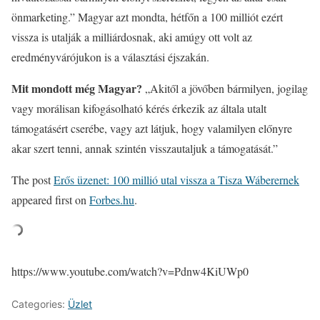
önmarketing.” Magyar azt mondta, hétfőn a 100 milliót ezért
vissza is utalják a milliárdosnak, aki amúgy ott volt az
eredményvárójukon is a választási éjszakán.
Mit mondott még Magyar?
„Akitől a jövőben bármilyen, jogilag
vagy morálisan kifogásolható kérés érkezik az általa utalt
támogatásért cserébe, vagy azt látjuk, hogy valamilyen előnyre
akar szert tenni, annak szintén visszautaljuk a támogatását.”
The post
Erős üzenet: 100 millió utal vissza a Tisza Wáberernek
appeared first on
Forbes.hu
.
https://www.youtube.com/watch?v=Pdnw4KiUWp0
Categories:
Üzlet