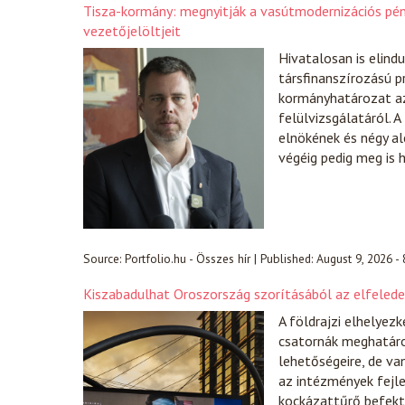
Tisza-kormány: megnyitják a vasútmodernizációs p
vezetőjelöltjeit
Hivatalosan is elind
társfinanszírozású p
kormányhatározat az
felülvizsgálatáról. 
elnökének és négy al
végéig pedig meg is h
Source:
Portfolio.hu - Összes hír
|
Published:
August 9, 2026 -
Kiszabadulhat Oroszország szorításából az elfeledet
A földrajzi elhelyezk
csatornák meghatáro
lehetőségeire, de va
az intézmények fejl
kockázattűrő befekte