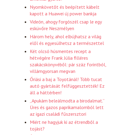
Nyomkövetőt és beépített kábelt
kapott a Huawei új power bankja
Videón, ahogy forgószél csap le egy
esküvőre Neszmélyen
Három hely, ahol elbújhatsz a világ
elől és egyesülhetsz a természettel
Két olcsó húsmentes recept a
hétvégére Frank Júlia filléres
szakácskönyvéből: pár száz forintból,
villámgyorsan megvan
Óriási a baj a Toyotánál! Több tucat
autó gyártását felfüggesztették! Ez
áll a háttérben!
„Apukám beleálmodta a birodalmat.”
Üres és gazos paprikamalomból lett
az igazi családi fűszersztori
Miért ne hagyjuk ki az étrendből a
tojást?