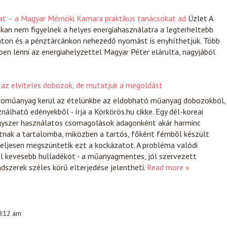
at – a Magyar Mérnöki Kamara praktikus tanácsokat ad
Üzlet
A
okan nem figyelnek a helyes energiahasználatra a legterheltebb
aton és a pénztárcánkon nehezedő nyomást is enyhíthetjük. Több
ben lenni az energiahelyzettel Magyar Péter elárulta, nagyjából
 az elviteles dobozok, de mutatjuk a megoldást
roműanyag kerül az ételünkbe az eldobható műanyag dobozokból,
nálható edényekből - írja a Körkörös.hu cikke. Egy dél-koreai
egyszer használatos csomagolások adagonként akár harminc
atnak a tartalomba, miközben a tartós, főként fémből készült
teljesen megszüntetik ezt a kockázatot. A probléma valódi
al kevesebb hulladékot - a műanyagmentes, jól szervezett
dszerek széles körű elterjedése jelentheti.
Read more »
 8:12 am