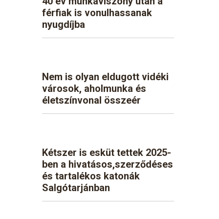
40 év munkaviszony után a
férfiak is vonulhassanak
nyugdíjba
Nem is olyan eldugott vidéki
városok, aholmunka és
életszínvonal összeér
Kétszer is esküt tettek 2025-
ben a hivatásos,szerződéses
és tartalékos katonák
Salgótarjánban