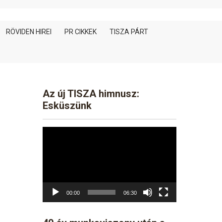
RÖVIDEN HIREI
PR CIKKEK
TISZA PÁRT
Az új TISZA himnusz:
Esküszünk
Video
Player
00:00
06:30