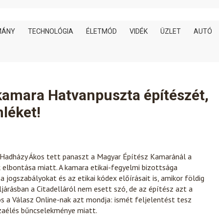
MÁNY
TECHNOLÓGIA
ÉLETMÓD
VIDÉK
ÜZLET
AUTÓ
 kamara Hatvanpuszta építészét,
léket!
en Hadházy Ákos tett panaszt a Magyar Építész Kamaránál a
elbontása miatt. A kamara etikai-fegyelmi bizottsága
jogszabályokat és az etikai kódex előírásait is, amikor földig
járásban a Citadelláról nem esett szó, de az építész azt a
 a Válasz Online-nak azt mondja: ismét feljelentést tesz
zaélés bűncselekménye miatt.