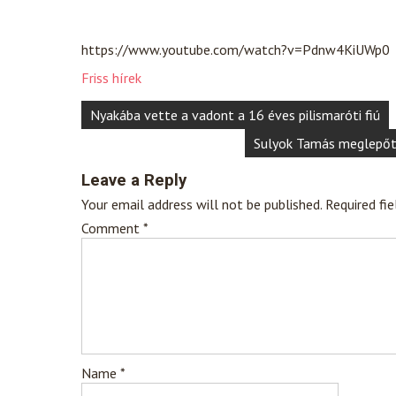
https://www.youtube.com/watch?v=Pdnw4KiUWp0
Friss hírek
Post
Nyakába vette a vadont a 16 éves pilismaróti fiú
navigation
Sulyok Tamás meglepőt h
Leave a Reply
Your email address will not be published.
Required fi
Comment
*
Name
*