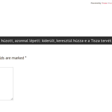
Powered by
Theme Mas
úzott, azonnal lépett: kiderült, keresztül húzza-e a Tisza tervét
elds are marked
*