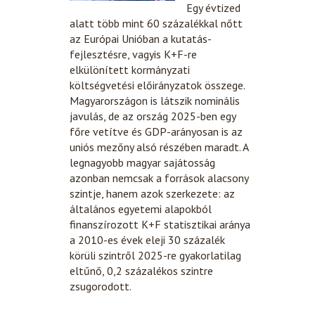
Egy évtized
alatt több mint 60 százalékkal nőtt
az Európai Unióban a kutatás-
fejlesztésre, vagyis K+F-re
elkülönített kormányzati
költségvetési előirányzatok összege.
Magyarországon is látszik nominális
javulás, de az ország 2025-ben egy
főre vetítve és GDP-arányosan is az
uniós mezőny alsó részében maradt. A
legnagyobb magyar sajátosság
azonban nemcsak a források alacsony
szintje, hanem azok szerkezete: az
általános egyetemi alapokból
finanszírozott K+F statisztikai aránya
a 2010-es évek eleji 30 százalék
körüli szintről 2025-re gyakorlatilag
eltűnő, 0,2 százalékos szintre
zsugorodott.