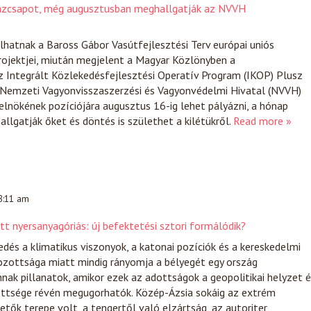
énzcsapot, még augusztusban meghallgatják az NVVH
ulhatnak a Baross Gábor Vasútfejlesztési Terv európai uniós
rojektjei, miután megjelent a Magyar Közlönyben a
 Integrált Közlekedésfejlesztési Operatív Program (IKOP) Plusz
A Nemzeti Vagyonvisszaszerzési és Vagyonvédelmi Hivatal (NVVH)
elnökének pozíciójára augusztus 16-ig lehet pályázni, a hónap
allgatják őket és döntés is születhet a kilétükről.
Read more »
 8:11 am
t nyersanyagóriás: új befektetési sztori formálódik?
edés a klimatikus viszonyok, a katonai pozíciók és a kereskedelmi
zottsága miatt mindig rányomja a bélyegét egy ország
nnak pillanatok, amikor ezek az adottságok a geopolitikai helyzet 
ettsége révén megugorhatók. Közép-Ázsia sokáig az extrém
tők terepe volt, a tengertől való elzártság, az autoriter