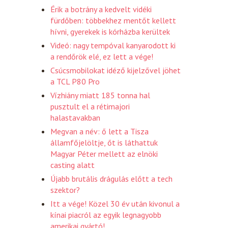
Érik a botrány a kedvelt vidéki
fürdőben: többekhez mentőt kellett
hívni, gyerekek is kórházba kerültek
Videó: nagy tempóval kanyarodott ki
a rendőrök elé, ez lett a vége!
Csúcsmobilokat idéző kijelzővel jöhet
a TCL P80 Pro
Vízhiány miatt 185 tonna hal
pusztult el a rétimajori
halastavakban
Megvan a név: ő lett a Tisza
államfőjelöltje, őt is láthattuk
Magyar Péter mellett az elnöki
casting alatt
Újabb brutális drágulás előtt a tech
szektor?
Itt a vége! Közel 30 év után kivonul a
kínai piacról az egyik legnagyobb
amerikai gyártó!