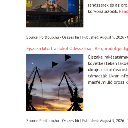
rendszerek és az oro
körvonalazódik.
Read
Source:
Portfolio.hu - Összes hír
|
Published:
August 9, 2026 -
Éjszaka kitört a pokol Odesszában, Bergorodot pedig 
Éjszakai rakétatáma
következtében lakóé
ukrajnai kikötőváros
támadták. Ukrán inf
másfélmillió orosz 
Source:
Portfolio.hu - Összes hír
|
Published:
August 9, 2026 -