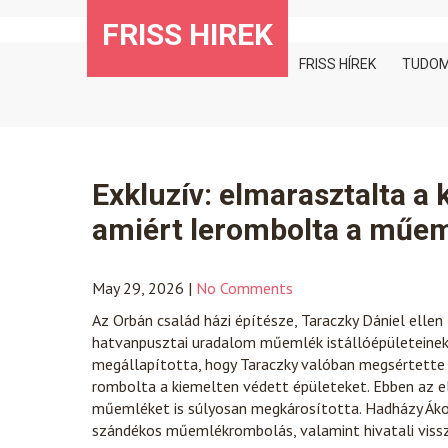
Skip
FRISS HIREK
to
content
FRISS HÍREK
TUDO
Exkluzív: elmarasztalta a
amiért lerombolta a műem
May 29, 2026
|
No Comments
Az Orbán család házi építésze, Taraczky Dániel ell
hatvanpusztai uradalom műemlék istállóépületeinek 
megállapította, hogy Taraczky valóban megsértette a 
rombolta a kiemelten védett épületeket. Ebben az el
műemléket is súlyosan megkárosította. Hadházy Ákos
szándékos műemlékrombolás, valamint hivatali viss