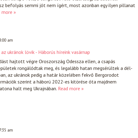
sz befolyás semmi jót nem ígért, most azonban egy ilyen pillanat
 more »
 8:00 am
az ukránok lövik - Háborús híreink vasárnap
dást hajtott végre Oroszország Odessza ellen, a csapás
pületek rongálódtak meg, és legalább hatan megsérültek a dél-
ban, az ukránok pedig a határ közelében fekvő Bergorodot
ormációk szerint a háború 2022-es kitörése óta majdnem
katona halt meg Ukrajnában.
Read more »
 7:35 am