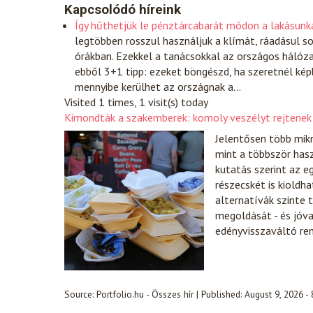
Kapcsolódó híreink
Így hűthetjük le pénztárcabarát módon a lakásunk
legtöbben rosszul használjuk a klímát, ráadásul s
órákban. Ezekkel a tanácsokkal az országos hálóz
ebből 3+1 tipp: ezeket böngészd, ha szeretnél kép
mennyibe kerülhet az országnak a…
Visited 1 times, 1 visit(s) today
Kimondták a szakemberek: komoly veszélyt rejtenek
Jelentősen több mik
mint a többször hasz
kutatás szerint az 
részecskét is kioldh
alternatívák szinte 
megoldását - és jóv
edényvisszaváltó ren
Source:
Portfolio.hu - Összes hír
|
Published:
August 9, 2026 -