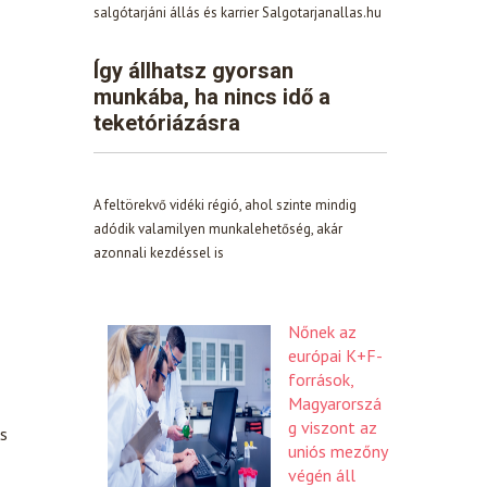
salgótarjáni állás és karrier Salgotarjanallas.hu
Így állhatsz gyorsan
munkába, ha nincs idő a
teketóriázásra
A feltörekvő vidéki régió, ahol szinte mindig
adódik valamilyen munkalehetőség, akár
azonnali kezdéssel is
Nőnek az
európai K+F-
források,
Magyarorszá
g viszont az
és
uniós mezőny
végén áll