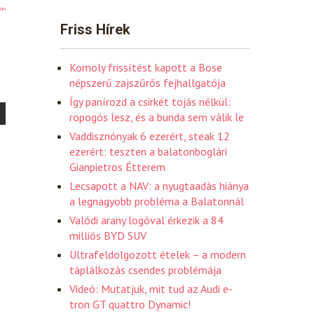
on
Friss Hírek
Komoly frissítést kapott a Bose
népszerű zajszűrős fejhallgatója
Így panírozd a csirkét tojás nélkül:
ropogós lesz, és a bunda sem válik le
Vaddisznónyak 6 ezerért, steak 12
ezerért: teszten a balatonboglári
Gianpietros Étterem
Lecsapott a NAV: a nyugtaadás hiánya
a legnagyobb probléma a Balatonnál
Valódi arany logóval érkezik a 84
milliós BYD SUV
Ultrafeldolgozott ételek – a modern
táplálkozás csendes problémája
Videó: Mutatjuk, mit tud az Audi e-
tron GT quattro Dynamic!