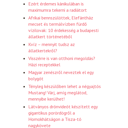
Ezért érdemes kánikulában is
maximumra tekerni a radiátort
Afrikai bennszülöttek, Elefántház
mecset és termálvízben fürdő
vízilovak: 10 érdekesség a budapesti
állatkert történetéből
Kvíz – mennyit tudsz az
állatkertekről?
Visszérre is van otthoni megoldás?
Házi receptekkel
Magyar zenészről neveztek el egy
bolygót
Tényleg készülőben lehet a négyajtós
Mustang! Várj, amíg meglátod,
mennyibe kerülhet!
Látványos drónvideót készített egy
gigantikus porördögről a
Homokhátságon a Tisza-tó
nagykövete