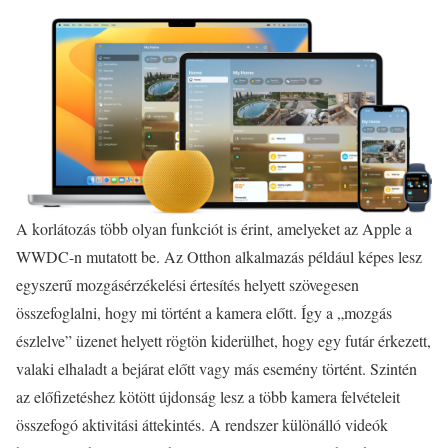
A korlátozás több olyan funkciót is érint, amelyeket az Apple a
WWDC-n mutatott be. Az Otthon alkalmazás például képes lesz
egyszerű mozgásérzékelési értesítés helyett szövegesen
összefoglalni, hogy mi történt a kamera előtt. Így a „mozgás
észlelve” üzenet helyett rögtön kiderülhet, hogy egy futár érkezett,
valaki elhaladt a bejárat előtt vagy más esemény történt. Szintén
az előfizetéshez kötött újdonság lesz a több kamera felvételeit
összefogó aktivitási áttekintés. A rendszer különálló videók