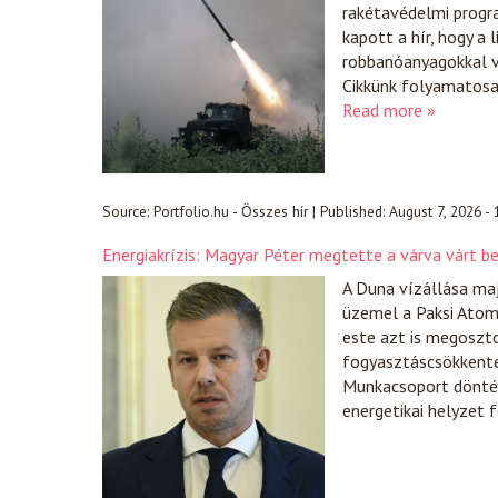
rakétavédelmi progr
kapott a hír, hogy a 
robbanóanyagokkal vo
Cikkünk folyamatosan
Read more »
Source:
Portfolio.hu - Összes hír
|
Published:
August 7, 2026 -
Energiakrízis: Magyar Péter megtette a várva várt b
A Duna vízállása ma
üzemel a Paksi Atome
este azt is megoszt
fogyasztáscsökkentés
Munkacsoport döntése
energetikai helyzet 