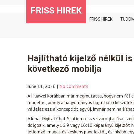
Skip
FRISS HIREK
to
content
FRISS HÍREK
TUDO
Hajlítható kijelző nélkül 
következő mobilja
June 11, 2026
|
No Comments
A Huawei korábban már megmutatta, hogy nem fél el
modellel, amely a hagyományos hajlítható készülékek
vállalat ezt a koncepciót egy új, immár nem hajlíthat
A kínai Digital Chat Station friss szivárogtatása s
dolgozik, amely 16:9 vagy 16:10 képarányú kijelzőt 
jellemző, magas és keskeny panelektől, és inkább eg