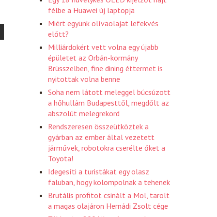
félbe a Huawei új laptopja
Miért együnk olívaolajat lefekvés
előtt?
Milliárdokért vett volna egy újabb
épületet az Orbán-kormány
Brüsszelben, fine dining éttermet is
nyitottak volna benne
Soha nem látott meleggel búcsúzott
a hőhullám Budapesttől, megdőlt az
abszolút melegrekord
Rendszeresen összeütköztek a
gyárban az ember által vezetett
járművek, robotokra cserélte őket a
Toyota!
Idegesíti a turistákat egy olasz
faluban, hogy kolompolnak a tehenek
Brutális profitot csinált a Mol, tarolt
a magas olajáron Hernádi Zsolt cége