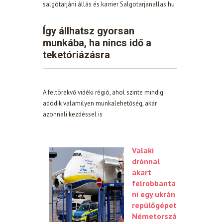
salgótarjáni állás és karrier Salgotarjanallas.hu
Így állhatsz gyorsan
munkába, ha nincs idő a
teketóriázásra
A feltörekvő vidéki régió, ahol szinte mindig
adódik valamilyen munkalehetőség, akár
azonnali kezdéssel is
Valaki
drónnal
akart
felrobbanta
ni egy ukrán
repülőgépet
Németorszá