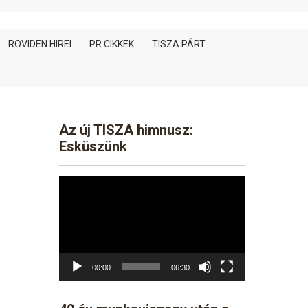
RÖVIDEN HIREI
PR CIKKEK
TISZA PÁRT
Az új TISZA himnusz:
Esküszünk
Video
Player
00:00
06:30