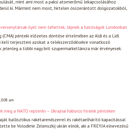
lakulását, mint ami most a paksi atomerőmű lekapcsolásához
erül ki. Mármint nem most, hirtelen összerántott dolgozatokból,
 a versenytársak ilyet nem tehettek, lépnek a hatóságok Londonban
g (CMA) pénteki előzetes döntése értelmében az Aldi és a Lidl
ki kell terjeszteni azokat a telekszerződésekre vonatkozó
 jelenleg a többi nagy brit szupermarketláncra már érvényesek.
 10:08 am
ek meg a NATO repterén – Ukrajnai háborús híreink pénteken
ját ballisztikus rakétarendszerrel és rakétaelhárító kapacitással
tette be Volodimir Zelenszkij ukrán elnök, aki a FREYJA elnevezésű