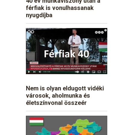
40 év munkaviszony után a
férfiak is vonulhassanak
nyugdíjba
Nem is olyan eldugott vidéki
városok, aholmunka és
életszínvonal összeér