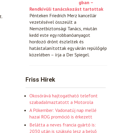
gban –
Rendkívüli tanácskozást tartottak
Pénteken Friedrich Merz kancellár
t.
vezetésével összeült a
Nemzetbiztonsági Tanács, miután
kedd este egy robbanóanyagot
hordozó drónt észleltek és
hatástalanítottak egy ukrán repülőgép
közelében – írja a Der Spiegel.
Friss Hírek
Okosórává hajtogatható telefont
szabadalmaztatott a Motorola
A Pókember: Vadonatúj nap mellé
hazai ROG promóció is érkezett
Belátta a neves francia gyártó is:
2030 után is szükség lesz a belső