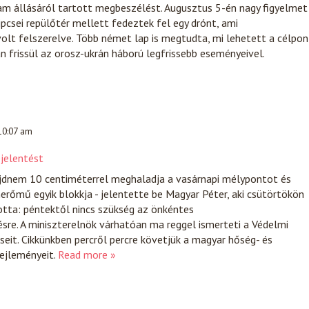
am állásáról tartott megbeszélést. Augusztus 5-én nagy figyelmet
lipcsei repülőtér mellett fedeztek fel egy drónt, ami
lt felszerelve. Több német lap is megtudta, mi lehetett a célpon
 frissül az orosz-ukrán háború legfrissebb eseményeivel.
 10:07 am
ejelentést
jdnem 10 centiméterrel meghaladja a vasárnapi mélypontot és
rőmű egyik blokkja - jelentette be Magyar Péter, aki csütörtökön
otta: péntektől nincs szükség az önkéntes
re. A miniszterelnök várhatóan ma reggel ismerteti a Védelmi
it. Cikkünkben percről percre követjük a magyar hőség- és
fejleményeit.
Read more »