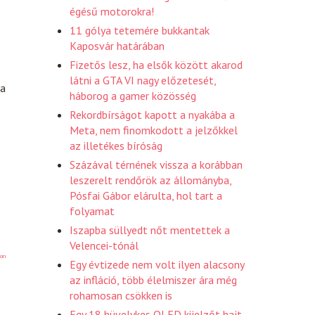
égésű motorokra!
11 gólya tetemére bukkantak
Kaposvár határában
Fizetős lesz, ha elsők között akarod
látni a GTA VI nagy előzetesét,
 a
háborog a gamer közösség
Rekordbírságot kapott a nyakába a
Meta, nem finomkodott a jelzőkkel
az illetékes bíróság
Százával térnének vissza a korábban
leszerelt rendőrök az állományba,
Pósfai Gábor elárulta, hol tart a
folyamat
Iszapba süllyedt nőt mentettek a
Velencei-tónál
on
Egy évtizede nem volt ilyen alacsony
az infláció, több élelmiszer ára még
rohamosan csökken is
Egy 18 hüvelykes OLED kijelzőt hajt