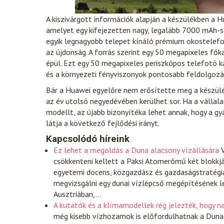
A kiszivárgott információk alapján a készülékben a H
amelyet egy kifejezetten nagy, legalább 7000 mAh-s 
egyik legnagyobb telepet kínáló prémium okostelefo
az újdonság. A forrás szerint egy 50 megapixeles fő
épül. Ezt egy 50 megapixeles periszkópos telefotó ka
és a környezeti fényviszonyok pontosabb feldolgozá
Bár a Huawei egyelőre nem erősítette meg a készülék
az év utolsó negyedévében kerülhet sor. Ha a vállalat
modellt, az újabb bizonyítéka lehet annak, hogy a
látja a következő fejlődési irányt.
Kapcsolódó híreink
Ez lehet a megoldás a Duna alacsony vízállására
V
csökkenteni kellett a Paksi Atomerőmű két blokkjá
egyetemi docens, közgazdász és gazdaságstratégia
megvizsgálni egy dunai vízlépcső megépítésének le
Ausztriában,…
A kutatók és a klímamodellek rég jelezték, hogy n
még kisebb vízhozamok is előfordulhatnak a Duna