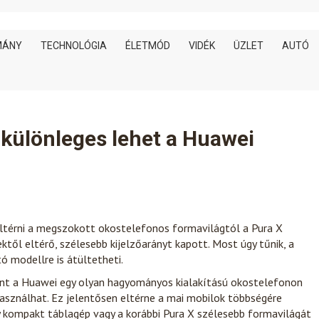
MÁNY
TECHNOLÓGIA
ÉLETMÓD
VIDÉK
ÜZLET
AUTÓ
is különleges lehet a Huawei
térni a megszokott okostelefonos formavilágtól a Pura X
től eltérő, szélesebb kijelzőarányt kapott. Most úgy tűnik, a
ó modellre is átültetheti.
zerint a Huawei egy olyan hagyományos kialakítású okostelefonon
használhat. Ez jelentősen eltérne a mai mobilok többségére
y kompakt táblagép vagy a korábbi Pura X szélesebb formavilágát