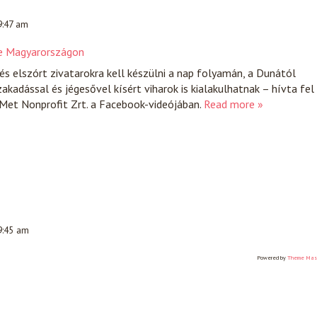
9:47 am
 le Magyarországon
és elszórt zivatarokra kell készülni a nap folyamán, a Dunától
akadással és jégesővel kísért viharok is kialakulhatnak – hívta fel
Met Nonprofit Zrt. a Facebook-videójában.
Read more »
 9:45 am
Powered by
Theme Mas