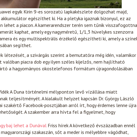
uawei egyik Kirin 9-es sorozatú lapkakészlete dolgozhat majd,
akkumulátor egészíthet ki. Ha a pletyka igaznak bizonyul, ez az
n lehet a piacon. A kamerarendszer terén sem tűnik visszafogottn
kamerát kaphat, amely egy nagyméretű, 1/1,3 hüvelykes szenzorra
mera és egy multispektrális érzékelő egészítheti ki, amely a színe
sában segíthet.
 létezését, a szivárgás szerint a bemutatóra még idén, valamikor
 valóban piacra dob egy ilyen széles kijelzős, nem hajlítható
 gyártó a hagyományos okostelefonos formátum újragondolásában
idék
A Duna történelmi mélyponton levő vízállása miatt
nak teljesítményét. A kialakult helyzet kapcsán Dr. György László
i szakértő Facebook-posztjában arról írt, hogy érdemes lenne újra
hetőségét. A szakember arra hívta fel a figyelmet, hogy
agy baj lehet a Dunával
Friss hírek
A következő évszázadban ennél
 magyarországi szakaszán, sőt a meder is mélyebbre vágódhat,