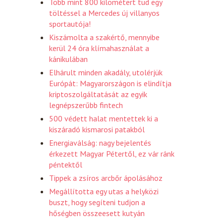
Több mint 800 kilométert tud egy
töltéssel a Mercedes új villanyos
sportautója!
Kiszámolta a szakértő, mennyibe
kerül 24 óra klímahasználat a
kánikulában
Elhárult minden akadály, utolérjük
Európát: Magyarországon is elindítja
kriptoszolgáltatását az egyik
legnépszerűbb fintech
500 védett halat mentettek ki a
kiszáradó kismarosi patakból
Energiaválság: nagy bejelentés
érkezett Magyar Pétertől, ez vár ránk
péntektől
Tippek a zsíros arcbőr ápolásához
Megállította egy utas a helyközi
buszt, hogy segíteni tudjon a
hőségben összeesett kutyán