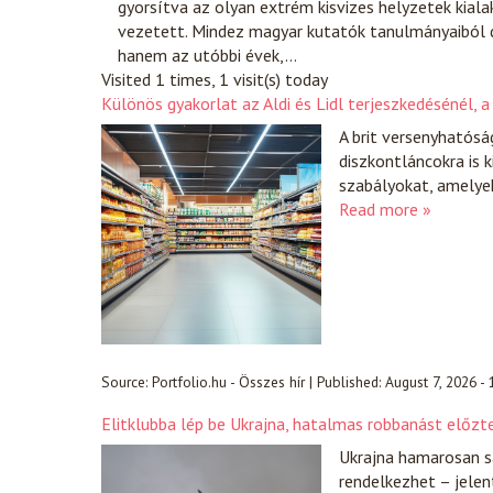
gyorsítva az olyan extrém kisvizes helyzetek kia
vezetett. Mindez magyar kutatók tanulmányaiból d
hanem az utóbbi évek,…
Visited 1 times, 1 visit(s) today
Különös gyakorlat az Aldi és Lidl terjeszkedésénél,
A brit versenyhatósá
diszkontláncokra is 
szabályokat, amelyek
Read more »
Source:
Portfolio.hu - Összes hír
|
Published:
August 7, 2026 -
Elitklubba lép be Ukrajna, hatalmas robbanást előzt
Ukrajna hamarosan sa
rendelkezhet – jelen