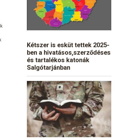
ak
k
Kétszer is esküt tettek 2025-
ben a hivatásos,szerződéses
és tartalékos katonák
Salgótarjánban