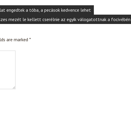
lat engedtek a tóba, a pecások kedvence lehet
szes mezét le kellett cserélnie az egyik válogatottnak a focivébén
elds are marked
*