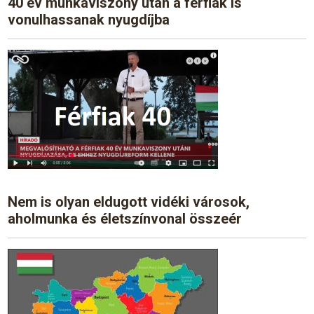
40 év munkaviszony után a férfiak is
vonulhassanak nyugdíjba
Nem is olyan eldugott vidéki városok,
aholmunka és életszínvonal összeér