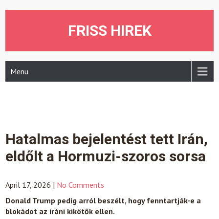
Skip
to
content
FRISS HIREK
Menu
Hatalmas bejelentést tett Irán,
eldőlt a Hormuzi-szoros sorsa
April 17, 2026
|
No Comments
Donald Trump pedig arról beszélt, hogy fenntartják-e a
blokádot az iráni kikötők ellen.