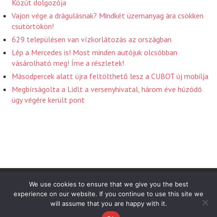
Közút dolgozója
Vajon vége a drágulásnak? Mindkét üzemanyag ára csökken
csütörtökön!
629 településen van vízkorlátozás az országban
Lép a Mercedes is! Most minden autójuk olcsóbban
vásárolható meg! Íme a részletek!
Másodpercek alatt újra feltölthető lesz a CUBOT új mobilja
Megbírságolta a Lidlt a versenyhivatal, három éve húzódó
ügy végére került pont
Friss Hirek 2026 . Powered by WordPress
We use cookies to ensure that we give you the best
experience on our website. If you continue to use this site we
will assume that you are happy with it.