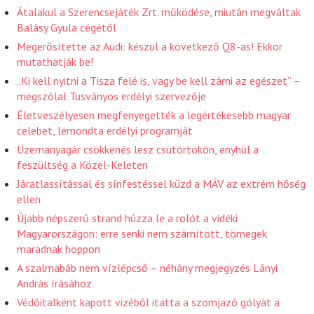
Átalakul a Szerencsejáték Zrt. működése, miután megváltak
Balásy Gyula cégétől
Megerősítette az Audi: készül a következő Q8-as! Ekkor
mutathatják be!
„Ki kell nyitni a Tisza felé is, vagy be kell zárni az egészet” –
megszólal Tusványos erdélyi szervezője
Életveszélyesen megfenyegették a legértékesebb magyar
celebet, lemondta erdélyi programját
Üzemanyagár csökkenés lesz csütörtökön, enyhül a
feszültség a Közel-Keleten
Járatlassítással és sínfestéssel küzd a MÁV az extrém hőség
ellen
Újabb népszerű strand húzza le a rolót a vidéki
Magyarországon: erre senki nem számított, tömegek
maradnak hoppon
A szalmabáb nem vízlépcső – néhány megjegyzés Lányi
András írásához
Védőitalként kapott vizéből itatta a szomjazó gólyát a