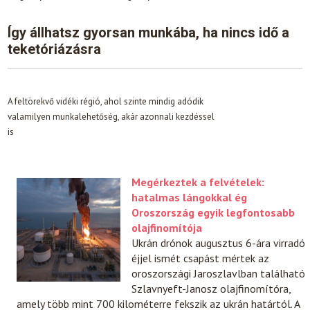
Így állhatsz gyorsan munkába, ha nincs idő a
teketóriázásra
A feltörekvő vidéki régió, ahol szinte mindig adódik
valamilyen munkalehetőség, akár azonnali kezdéssel
is
Megérkeztek a felvételek:
hatalmas lángokkal ég
Oroszország egyik legfontosabb
olajfinomítója
Ukrán drónok augusztus 6-ára virradó
éjjel ismét csapást mértek az
oroszországi Jaroszlavlban található
Szlavnyeft-Janosz olajfinomítóra,
amely több mint 700 kilométerre fekszik az ukrán határtól. A