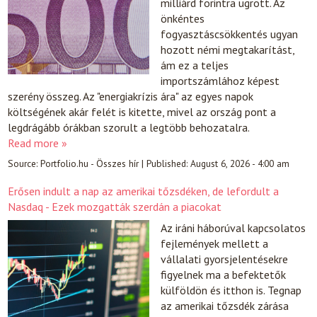
milliárd forintra ugrott. Az
önkéntes
fogyasztáscsökkentés ugyan
hozott némi megtakarítást,
ám ez a teljes
importszámlához képest
szerény összeg. Az "energiakrízis ára" az egyes napok
költségének akár felét is kitette, mivel az ország pont a
legdrágább órákban szorult a legtöbb behozatalra.
Read more »
Source:
Portfolio.hu - Összes hír
|
Published:
August 6, 2026 - 4:00 am
Erősen indult a nap az amerikai tőzsdéken, de lefordult a
Nasdaq - Ezek mozgatták szerdán a piacokat
Az iráni háborúval kapcsolatos
fejlemények mellett a
vállalati gyorsjelentésekre
figyelnek ma a befektetők
külföldön és itthon is. Tegnap
az amerikai tőzsdék zárása