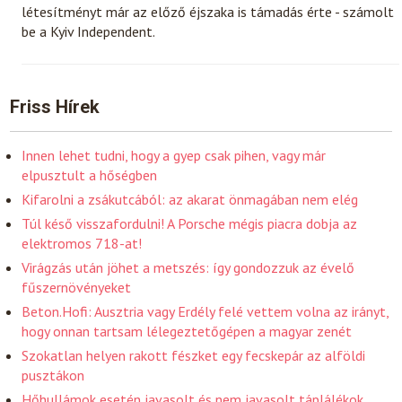
létesítményt már az előző éjszaka is támadás érte - számolt
be a Kyiv Independent.
Friss Hírek
Innen lehet tudni, hogy a gyep csak pihen, vagy már
elpusztult a hőségben
Kifarolni a zsákutcából: az akarat önmagában nem elég
Túl késő visszafordulni! A Porsche mégis piacra dobja az
elektromos 718-at!
Virágzás után jöhet a metszés: így gondozzuk az évelő
fűszernövényeket
Beton.Hofi: Ausztria vagy Erdély felé vettem volna az irányt,
hogy onnan tartsam lélegeztetőgépen a magyar zenét
Szokatlan helyen rakott fészket egy fecskepár az alföldi
pusztákon
Hőhullámok esetén javasolt és nem javasolt táplálékok