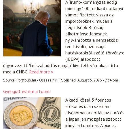
A Trump-kormányzat eddig
mintegy 100 milliárd dollárnyi
vámot fizetett vissza az
importőröknek, miután a
Legfelsőbb Bíróság
alkotmányellenesnek
nyilvánította a nemzetközi
rendkívüli gazdasági
hatáskörökről szóló törvényre
(IEEPA) alapozott,
úgynevezett "felszabadítás napján" kivetett vámokat - írta
meg a CNBC.
Read more »
Source:
Portfolio.hu - Összes hír
|
Published:
August 5, 2026 - 7:34 pm
Gyengült estére a forint
A keddi közel 3 forintos
erősödés után szerdán
elsősorban a dollár, az euró és
a japán jen mozgása szabott
irányt a forintnak. A piac az