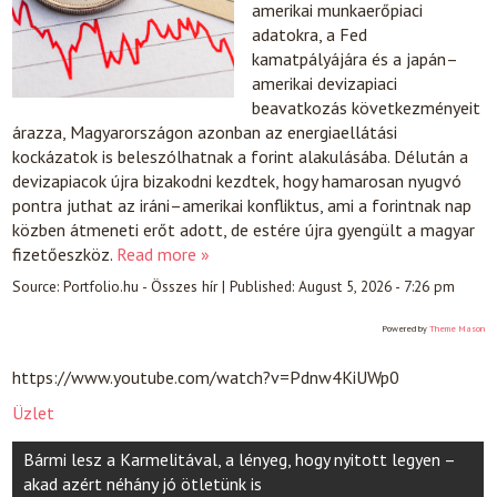
amerikai munkaerőpiaci
adatokra, a Fed
kamatpályájára és a japán–
amerikai devizapiaci
beavatkozás következményeit
árazza, Magyarországon azonban az energiaellátási
kockázatok is beleszólhatnak a forint alakulásába. Délután a
devizapiacok újra bizakodni kezdtek, hogy hamarosan nyugvó
pontra juthat az iráni–amerikai konfliktus, ami a forintnak nap
közben átmeneti erőt adott, de estére újra gyengült a magyar
fizetőeszköz.
Read more »
Source:
Portfolio.hu - Összes hír
|
Published:
August 5, 2026 - 7:26 pm
Powered by
Theme Mason
https://www.youtube.com/watch?v=Pdnw4KiUWp0
Üzlet
Post
Bármi lesz a Karmelitával, a lényeg, hogy nyitott legyen –
navigation
akad azért néhány jó ötletünk is