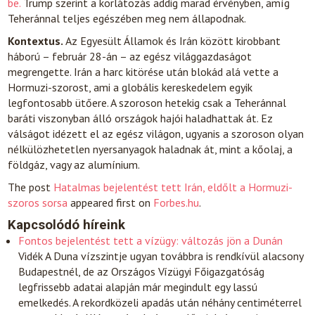
be.
Trump szerint a korlátozás addig marad érvényben, amíg
Teheránnal teljes egészében meg nem állapodnak.
Kontextus.
Az Egyesült Államok és Irán között kirobbant
háború – február 28-án – az egész világgazdaságot
megrengette. Irán a harc kitörése után blokád alá vette a
Hormuzi-szorost, ami a globális kereskedelem egyik
legfontosabb ütőere. A szoroson hetekig csak a Teheránnal
baráti viszonyban álló országok hajói haladhattak át. Ez
válságot idézett el az egész világon, ugyanis a szoroson olyan
nélkülözhetetlen nyersanyagok haladnak át, mint a kőolaj, a
földgáz, vagy az alumínium.
The post
Hatalmas bejelentést tett Irán, eldőlt a Hormuzi-
szoros sorsa
appeared first on
Forbes.hu
.
Kapcsolódó híreink
Fontos bejelentést tett a vízügy: változás jön a Dunán
Vidék
A Duna vízszintje ugyan továbbra is rendkívül alacsony
Budapestnél, de az Országos Vízügyi Főigazgatóság
legfrissebb adatai alapján már megindult egy lassú
emelkedés. A rekordközeli apadás után néhány centiméterrel