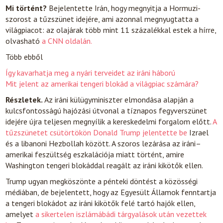
Mi történt?
Bejelentette Irán, hogy megnyitja a Hormuzi-
szorost a tűzszünet idejére, ami azonnal megnyugtatta a
világpiacot: az olajárak több mint 11 százalékkal estek a hírre,
olvasható
a CNN oldalán.
Több ebből
Így kavarhatja meg a nyári terveidet az iráni háború
Mit jelent az amerikai tengeri blokád a világpiac számára?
Részletek.
Az iráni külügyminiszter elmondása alapján a
kulcsfontosságú hajózási útvonal a tíznapos fegyverszünet
idejére újra teljesen megnyílik a kereskedelmi forgalom előtt.
A
tűzszünetet csütörtökön Donald Trump jelentette be
Izrael
és a libanoni Hezbollah között. A szoros lezárása az iráni–
amerikai feszültség eszkalációja miatt történt, amire
Washington tengeri blokáddal reagált az iráni kikötők ellen.
Trump ugyan megköszönte a pénteki döntést a közösségi
médiában, de bejelentett, hogy az Egyesült Államok fenntartja
a tengeri blokádot az iráni kikötők felé tartó hajók ellen,
amelyet
a sikertelen iszlámábádi tárgyalások után vezettek