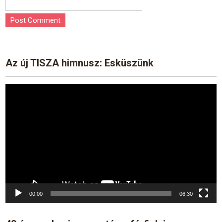
Az új TISZA himnusz: Esküszünk
Video
Player
00:00
06:30