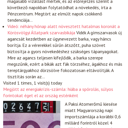
magasabb vízállást mértek, és az előrejelzés szerint a
következő napokban folytatódhat a növekedés, írta a
Pénzcentrum. Megtört az elmúlt napok csökkenő
tendenciája…
Videó: néhány hónap alatt növesztett hatalmas koronát a
Körösvölgyi Állatpark szarvasbikája
Vidék
A gímszarvasok új
agancsát kezdetben az úgynevezett barka, vagy háncs
borítja. Ez a vérerekkel sűrűn átszőtt, puha szövet
biztosítja a gyors növekedéshez szükséges tápanyagokat.
Mire az agancs teljesen kifejlődik, a barka szerepe
megszűnik, ezért a bikák azt fák törzséhez, ágakhoz és más
tereptárgyakhoz dörzsölve fokozatosan eltávolítják. A
tisztítás során az…
Visited 1 times, 1 visit(s) today
Megjött az energiakrízis-számla: hiába a spórolás, súlyos
forintokat éget el az ország esténként
A Paksi Atomerőmű kiesése
miatt Magyarország napi
importszámlája a korábbi 0,6
milliárd forintról közel 4