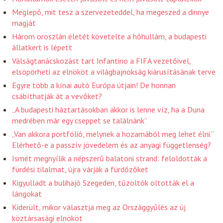
Meglepő, mit tesz a szervezeteddel, ha megeszed a dinnye
magját
Három oroszlán életét követelte a hőhullám, a budapesti
állatkert is lépett
Válságtanácskozást tart Infantino a FIFA vezetőivel,
elsöpörheti az elnököt a világbajnokság kiárusításának terve
Egyre több a kínai autó Európa útjain! De honnan
csábíthatják át a vevőket?
„A budapesti háztartásokban akkor is lenne víz, ha a Duna
medrében már egy cseppet se találnánk”
„Van akkora portfólió, melynek a hozamából meg lehet élni.”
Elérhető-e a passzív jövedelem és az anyagi függetlenség?
Ismét megnyílik a népszerű balatoni strand: feloldották a
fürdési tilalmat, újra várják a fürdőzőket
Kigyulladt a bulihajó Szegeden, tűzoltók oltották el a
lángokat
Kiderült, mikor választja meg az Országgyűlés az új
köztársasági elnököt