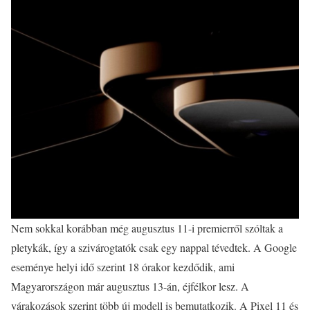
Nem sokkal korábban még augusztus 11-i premierről szóltak a
pletykák, így a szivárogtatók csak egy nappal tévedtek. A Google
eseménye helyi idő szerint 18 órakor kezdődik, ami
Magyarországon már augusztus 13-án, éjfélkor lesz. A
várakozások szerint több új modell is bemutatkozik. A Pixel 11 és