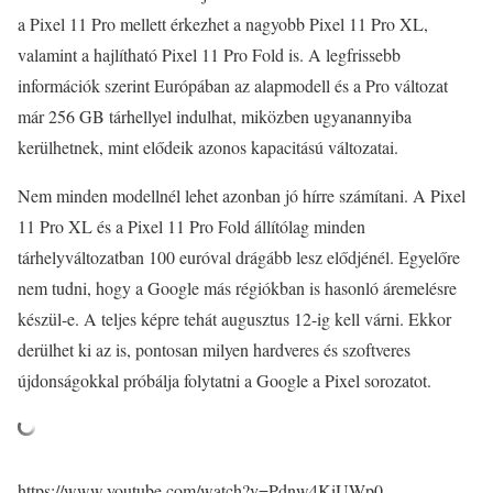
a Pixel 11 Pro mellett érkezhet a nagyobb Pixel 11 Pro XL,
valamint a hajlítható Pixel 11 Pro Fold is. A legfrissebb
információk szerint Európában az alapmodell és a Pro változat
már 256 GB tárhellyel indulhat, miközben ugyanannyiba
kerülhetnek, mint elődeik azonos kapacitású változatai.
Nem minden modellnél lehet azonban jó hírre számítani. A Pixel
11 Pro XL és a Pixel 11 Pro Fold állítólag minden
tárhelyváltozatban 100 euróval drágább lesz elődjénél. Egyelőre
nem tudni, hogy a Google más régiókban is hasonló áremelésre
készül-e. A teljes képre tehát augusztus 12-ig kell várni. Ekkor
derülhet ki az is, pontosan milyen hardveres és szoftveres
újdonságokkal próbálja folytatni a Google a Pixel sorozatot.
https://www.youtube.com/watch?v=Pdnw4KiUWp0