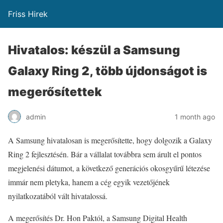
Friss Hirek
Hivatalos: készül a Samsung
Galaxy Ring 2, több újdonságot is
megerősítettek
admin
1 month ago
A Samsung hivatalosan is megerősítette, hogy dolgozik a Galaxy
Ring 2 fejlesztésén. Bár a vállalat továbbra sem árult el pontos
megjelenési dátumot, a következő generációs okosgyűrű létezése
immár nem pletyka, hanem a cég egyik vezetőjének
nyilatkozatából vált hivatalossá.
A megerősítés Dr. Hon Paktól, a Samsung Digital Health