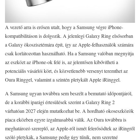
A vezető arra is erősen utalt, hogy a Samsung végre iPhone-
kompatibilitáson is dolgozik. A jelenlegi Galaxy Ring elsősorban
a Galaxy ökoszisztémára épít, így az Apple-felhasználók számára
csak korlátozottan használható. Ha a Samsung valóban megnyitja
az eszközt az iPhone-ok felé is, az jelentősen kibővítheti a
potenciális vásárlói kört, és közvetlenebb versenyt teremthet az
Oura Ringgel, valamint a szintén pletykált Apple iRinggel.
A Samsung ugyan továbbra sem beszélt a bemutató időpontjáról,
de a korábbi iparági értesülések szerint a Galaxy Ring 2
várhatóan 2027 elején mutatkozhat be. A hordható okoseszközök
piaca eközben egyre izgalmasabbá válik. Az Oura továbbra is
meghatározó szereplő, az Apple-ről ismét felerősödtek az iRingről
szóló pletykák, a Samsung pedig úgy tűnik, nem szeretné