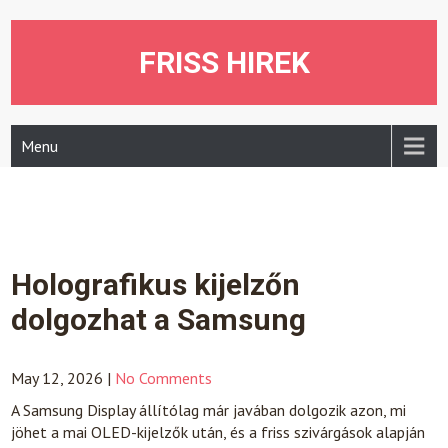
Skip
to
content
FRISS HIREK
Menu
Holografikus kijelzőn
dolgozhat a Samsung
May 12, 2026
|
No Comments
A Samsung Display állítólag már javában dolgozik azon, mi
jöhet a mai OLED-kijelzők után, és a friss szivárgások alapján