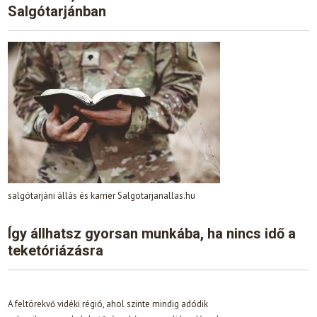
Salgótarjánban
salgótarjáni állás és karrier Salgotarjanallas.hu
Így állhatsz gyorsan munkába, ha nincs idő a
teketóriázásra
A feltörekvő vidéki régió, ahol szinte mindig adódik