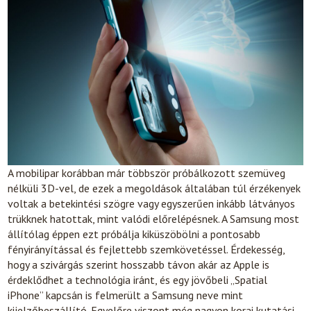
A mobilipar korábban már többször próbálkozott szemüveg
nélküli 3D-vel, de ezek a megoldások általában túl érzékenyek
voltak a betekintési szögre vagy egyszerűen inkább látványos
trükknek hatottak, mint valódi előrelépésnek. A Samsung most
állítólag éppen ezt próbálja kiküszöbölni a pontosabb
fényirányítással és fejlettebb szemkövetéssel. Érdekesség,
hogy a szivárgás szerint hosszabb távon akár az Apple is
érdeklődhet a technológia iránt, és egy jövőbeli „Spatial
iPhone” kapcsán is felmerült a Samsung neve mint
kijelzőbeszállító. Egyelőre viszont még nagyon korai kutatási