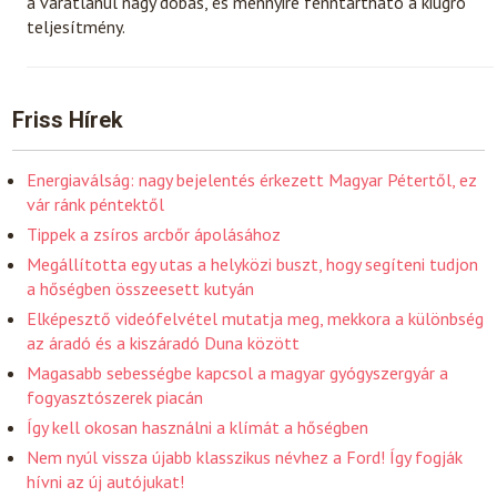
a váratlanul nagy dobás, és mennyire fenntartható a kiugró
teljesítmény.
Friss Hírek
Energiaválság: nagy bejelentés érkezett Magyar Pétertől, ez
vár ránk péntektől
Tippek a zsíros arcbőr ápolásához
Megállította egy utas a helyközi buszt, hogy segíteni tudjon
a hőségben összeesett kutyán
Elképesztő videófelvétel mutatja meg, mekkora a különbség
az áradó és a kiszáradó Duna között
Magasabb sebességbe kapcsol a magyar gyógyszergyár a
fogyasztószerek piacán
Így kell okosan használni a klímát a hőségben
Nem nyúl vissza újabb klasszikus névhez a Ford! Így fogják
hívni az új autójukat!