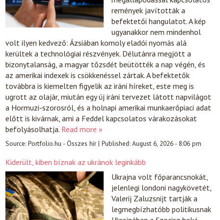
remények javították a
befektetői hangulatot. A kép
ugyanakkor nem mindenhol
volt ilyen kedvező: Ázsiában komoly eladói nyomás alá
kerültek a technológiai részvények. Délutánra megjött a
bizonytalanság, a magyar tőzsdét beütötték a nap végén, és
az amerikai indexek is csökkenéssel zártak. A befektetők
továbbra is kiemelten figyelik az iráni híreket, este meg is
ugrott az olajár, miután egy új iráni tervezet látott napvilágot
a Hormuzi-szorosról, és a holnapi amerikai munkaerőpiaci adat
előtt is kivárnak, ami a Feddel kapcsolatos várakozásokat
befolyásolhatja.
Read more »
Source:
Portfolio.hu - Összes hír
|
Published:
August 6, 2026 - 8:06 pm
Kiderült, kiben bíznak az ukránok leginkább
Ukrajna volt főparancsnokát,
jelenlegi londoni nagykövetét,
Valerij Zaluzsnijt tartják a
legmegbízhatóbb politikusnak