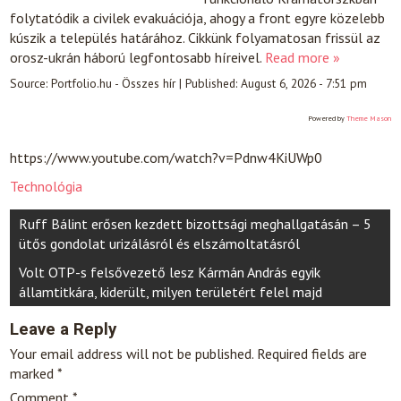
folytatódik a civilek evakuációja, ahogy a front egyre közelebb
kúszik a település határához. Cikkünk folyamatosan frissül az
orosz-ukrán háború legfontosabb híreivel.
Read more »
Source:
Portfolio.hu - Összes hír
|
Published:
August 6, 2026 - 7:51 pm
Powered by
Theme Mason
https://www.youtube.com/watch?v=Pdnw4KiUWp0
Technológia
Post
Ruff Bálint erősen kezdett bizottsági meghallgatásán – 5
navigation
ütős gondolat urizálásról és elszámoltatásról
Volt OTP-s felsővezető lesz Kármán András egyik
államtitkára, kiderült, milyen területért felel majd
Leave a Reply
Your email address will not be published.
Required fields are
marked
*
Comment
*