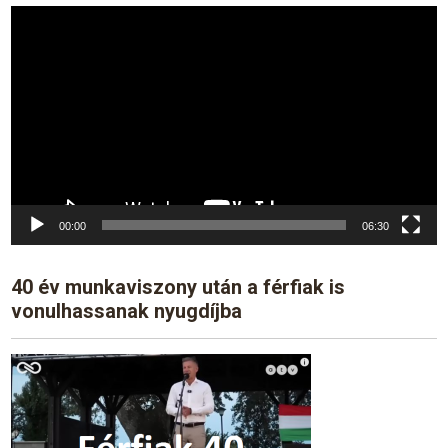
Video
Player
00:00
06:30
40 év munkaviszony után a férfiak is
vonulhassanak nyugdíjba