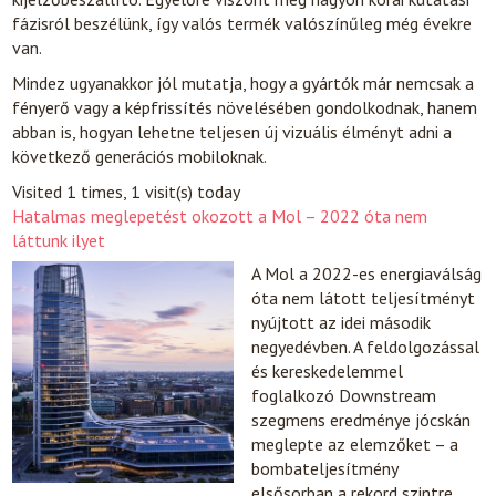
fázisról beszélünk, így valós termék valószínűleg még évekre
van.
Mindez ugyanakkor jól mutatja, hogy a gyártók már nemcsak a
fényerő vagy a képfrissítés növelésében gondolkodnak, hanem
abban is, hogyan lehetne teljesen új vizuális élményt adni a
következő generációs mobiloknak.
Visited 1 times, 1 visit(s) today
Hatalmas meglepetést okozott a Mol – 2022 óta nem
láttunk ilyet
A Mol a 2022-es energiaválság
óta nem látott teljesítményt
nyújtott az idei második
negyedévben. A feldolgozással
és kereskedelemmel
foglalkozó Downstream
szegmens eredménye jócskán
meglepte az elemzőket – a
bombateljesítmény
elsősorban a rekord szintre