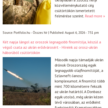
Ukrajnában a Szocisz helyi
közvéleménykutató cég
csütörtökön ismertetett
felmérése szerint.
Read more »
Source:
Portfolio.hu - Összes hír
|
Published:
August 6, 2026 - 7:51 pm
Két napja lángol az oroszok legnagyobb finomítója, készül a
végső csata az ukrán erődvárosért - Híreink az orosz-ukrán
háborúból csütörtökön
Második napja támadják ukrán
drónok Oroszország egyik
legnagyobb olajfinomítóját, a
Szlavneft-Janosz
komplexumot. A finomító több
mint 700 kilométerre fekszik
az ukrán határtól. A Donbasz
egyik utolsó, még ukrán kézen
lévő városában, az erődként
funkcionáló Kramatorszkban