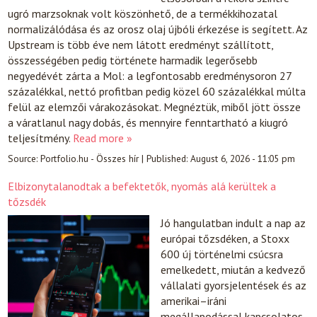
ugró marzsoknak volt köszönhető, de a termékkihozatal
normalizálódása és az orosz olaj újbóli érkezése is segített. Az
Upstream is több éve nem látott eredményt szállított,
összességében pedig története harmadik legerősebb
negyedévét zárta a Mol: a legfontosabb eredménysoron 27
százalékkal, nettó profitban pedig közel 60 százalékkal múlta
felül az elemzői várakozásokat. Megnéztük, miből jött össze
a váratlanul nagy dobás, és mennyire fenntartható a kiugró
teljesítmény.
Read more »
Source:
Portfolio.hu - Összes hír
|
Published:
August 6, 2026 - 11:05 pm
Elbizonytalanodtak a befektetők, nyomás alá kerültek a
tőzsdék
Jó hangulatban indult a nap az
európai tőzsdéken, a Stoxx
600 új történelmi csúcsra
emelkedett, miután a kedvező
vállalati gyorsjelentések és az
amerikai–iráni
megállapodással kapcsolatos