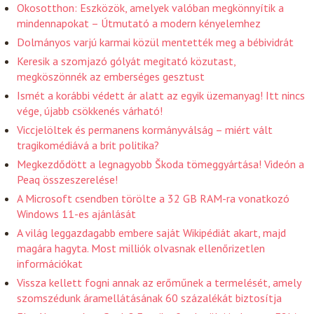
Okosotthon: Eszközök, amelyek valóban megkönnyítik a
mindennapokat – Útmutató a modern kényelemhez
Dolmányos varjú karmai közül mentették meg a bébividrát
Keresik a szomjazó gólyát megitató közutast,
megköszönnék az emberséges gesztust
Ismét a korábbi védett ár alatt az egyik üzemanyag! Itt nincs
vége, újabb csökkenés várható!
Viccjelöltek és permanens kormányválság – miért vált
tragikomédiává a brit politika?
Megkezdődött a legnagyobb Škoda tömeggyártása! Videón a
Peaq összeszerelése!
A Microsoft csendben törölte a 32 GB RAM-ra vonatkozó
Windows 11-es ajánlását
A világ leggazdagabb embere saját Wikipédiát akart, majd
magára hagyta. Most milliók olvasnak ellenőrizetlen
információkat
Vissza kellett fogni annak az erőműnek a termelését, amely
szomszédunk áramellátásának 60 százalékát biztosítja