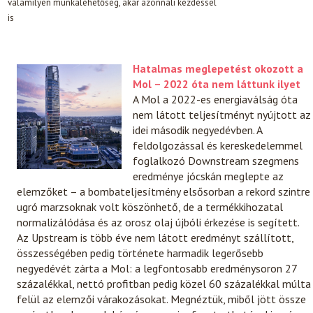
valamilyen munkalehetőség, akár azonnali kezdéssel
is
Hatalmas meglepetést okozott a
Mol – 2022 óta nem láttunk ilyet
A Mol a 2022-es energiaválság óta
nem látott teljesítményt nyújtott az
idei második negyedévben. A
feldolgozással és kereskedelemmel
foglalkozó Downstream szegmens
eredménye jócskán meglepte az
elemzőket – a bombateljesítmény elsősorban a rekord szintre
ugró marzsoknak volt köszönhető, de a termékkihozatal
normalizálódása és az orosz olaj újbóli érkezése is segített.
Az Upstream is több éve nem látott eredményt szállított,
összességében pedig története harmadik legerősebb
negyedévét zárta a Mol: a legfontosabb eredménysoron 27
százalékkal, nettó profitban pedig közel 60 százalékkal múlta
felül az elemzői várakozásokat. Megnéztük, miből jött össze