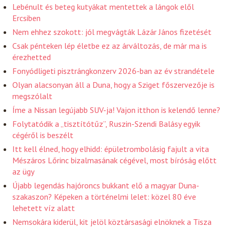
Lebénult és beteg kutyákat mentettek a lángok elől
Ercsiben
Nem ehhez szokott: jól megvágták Lázár János fizetését
Csak pénteken lép életbe ez az árváltozás, de már ma is
érezhetted
Fonyódligeti pisztrángkonzerv 2026-ban az év strandétele
Olyan alacsonyan áll a Duna, hogy a Sziget főszervezője is
megszólalt
Íme a Nissan legújabb SUV-ja! Vajon itthon is kelendő lenne?
Folytatódik a „tisztítótűz”, Ruszin-Szendi Balásy egyik
cégéről is beszélt
Itt kell élned, hogy elhidd: épületrombolásig fajult a vita
Mészáros Lőrinc bizalmasának cégével, most bíróság előtt
az ügy
Újabb legendás hajóroncs bukkant elő a magyar Duna-
szakaszon? Képeken a történelmi lelet: közel 80 éve
lehetett víz alatt
Nemsokára kiderül, kit jelöl köztársasági elnöknek a Tisza