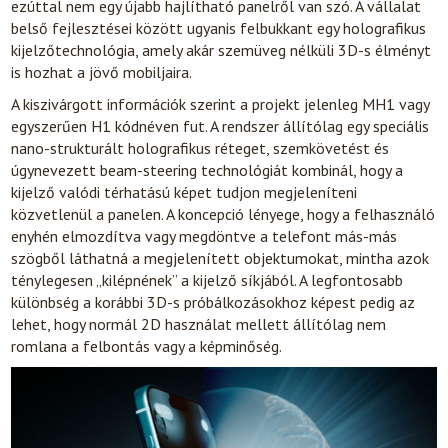
ezúttal nem egy újabb hajlítható panelről van szó. A vállalat
belső fejlesztései között ugyanis felbukkant egy holografikus
kijelzőtechnológia, amely akár szemüveg nélküli 3D-s élményt
is hozhat a jövő mobiljaira.
A kiszivárgott információk szerint a projekt jelenleg MH1 vagy
egyszerűen H1 kódnéven fut. A rendszer állítólag egy speciális
nano-strukturált holografikus réteget, szemkövetést és
úgynevezett beam-steering technológiát kombinál, hogy a
kijelző valódi térhatású képet tudjon megjeleníteni
közvetlenül a panelen. A koncepció lényege, hogy a felhasználó
enyhén elmozdítva vagy megdöntve a telefont más-más
szögből láthatná a megjelenített objektumokat, mintha azok
ténylegesen „kilépnének” a kijelző síkjából. A legfontosabb
különbség a korábbi 3D-s próbálkozásokhoz képest pedig az
lehet, hogy normál 2D használat mellett állítólag nem
romlana a felbontás vagy a képminőség.