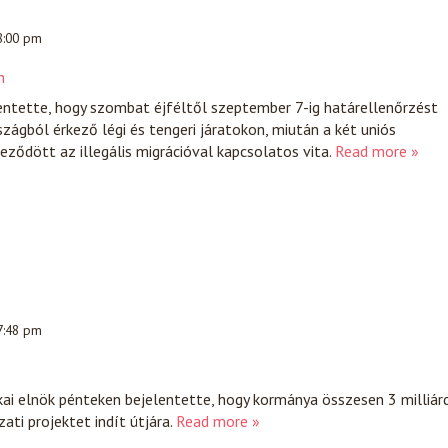
 8:00 pm
n
entette, hogy szombat éjféltől szeptember 7-ig határellenőrzést
zágból érkező légi és tengeri járatokon, miután a két uniós
eződött az illegális migrációval kapcsolatos vita.
Read more »
 7:48 pm
ai elnök pénteken bejelentette, hogy kormánya összesen 3 milliár
ati projektet indít útjára.
Read more »