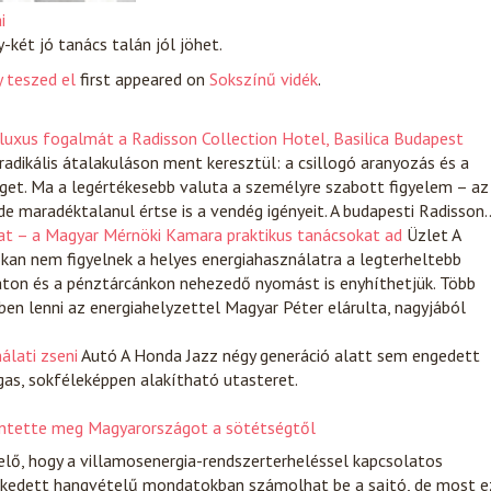
i
-két jó tanács talán jól jöhet.
 teszed el
first appeared on
Sokszínű vidék
.
 luxus fogalmát a Radisson Collection Hotel, Basilica Budapest
dikális átalakuláson ment keresztül: a csillogó aranyozás és a
et. Ma a legértékesebb valuta a személyre szabott figyelem – az
 de maradéktalanul értse is a vendég igényeit. A budapesti Radisson
at – a Magyar Mérnöki Kamara praktikus tanácsokat ad
Üzlet
A
okan nem figyelnek a helyes energiahasználatra a legterheltebb
aton és a pénztárcánkon nehezedő nyomást is enyhíthetjük. Több
ben lenni az energiahelyzettel Magyar Péter elárulta, nagyjából
álati zseni
Autó
A Honda Jazz négy generáció alatt sem engedett
gas, sokféleképpen alakítható utasteret.
entette meg Magyarországot a sötétségtől
lő, hogy a villamosenergia-rendszerterheléssel kapcsolatos
kedett hangvételű mondatokban számolhat be a sajtó, de most e