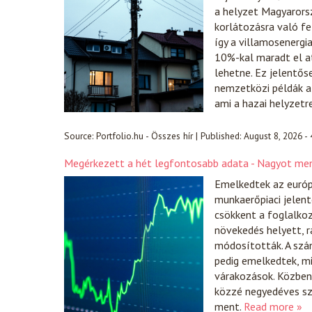
a helyzet Magyarorsz
korlátozásra való f
így a villamosenergi
10%-kal maradt el at
lehetne. Ez jelentős
nemzetközi példák a
ami a hazai helyzetr
Source:
Portfolio.hu - Összes hír
|
Published:
August 8, 2026 -
Megérkezett a hét legfontosabb adata - Nagyot men
Emelkedtek az európ
munkaerőpiaci jelent
csökkent a foglalko
növekedés helyett, r
módosították. A szá
pedig emelkedtek, 
várakozások. Közben 
közzé negyedéves sz
ment.
Read more »