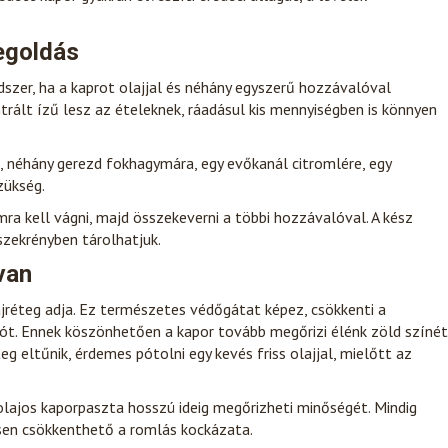
egoldás
szer, ha a kaprot olajjal és néhány egyszerű hozzávalóval
ntrált ízű lesz az ételeknek, ráadásul kis mennyiségben is könnyen
, néhány gerezd fokhagymára, egy evőkanál citromlére, egy
zükség.
a kell vágni, majd összekeverni a többi hozzávalóval. A kész
szekrényben tárolhatjuk.
van
ajréteg adja. Ez természetes védőgátat képez, csökkenti a
ciót. Ennek köszönhetően a kapor tovább megőrizi élénk zöld színét
g eltűnik, érdemes pótolni egy kevés friss olajjal, mielőtt az
lajos kaporpaszta hosszú ideig megőrizheti minőségét. Mindig
ősen csökkenthető a romlás kockázata.