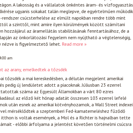
ágon. A lakosság és a vállalatok önkéntes áram- és vízfogyasztás
elkérése ugyanis sokakat talán meglepve, de egyértelműen működik
a-rendszer csúcsterhelése az elmúlt napokban rendre több mint
tól a szinttől, mint amire ilyen körülmények között számítani
en hozzájárul az áramellátás stabilitásának fenntartásához, de a
lapján az önkorlátozási fegyelem nem nyújtható a végtelenségig,
e nézve is figyelmeztető lehet.
Read more »
 4:00 am
t az arany, emelkedtek a tőzsdék
ai tőzsdék a mai kereskedésben, a délután megjelent amerikai
és pedig új lendületet adott a piacoknak. Júliusban 23 ezerrel
ztatottak száma az Egyesült Államokban a várt 80 ezres
áadásul az előző két hónap adatát összesen 103 ezerrel lefelé
mok után esnek az amerikai kötvényhozamok, a Wall Street indexei
mivel mérséklődtek a szeptemberi Fed-kamatemeléshez fűződő
itthon is voltak események, a Mol és a Richter is hajnalban tette
ámait - előbbi árfolyama a jelentést követően történelmi csúcsra