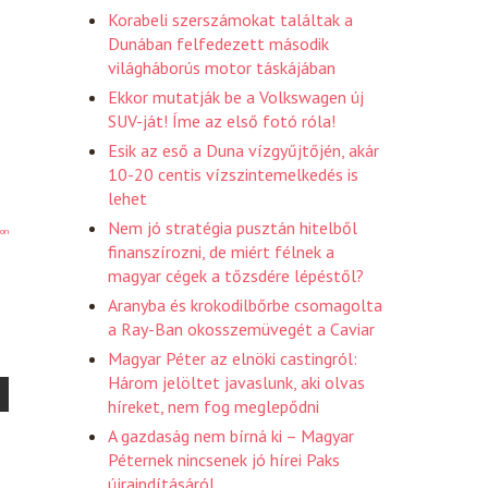
Korabeli szerszámokat találtak a
Dunában felfedezett második
világháborús motor táskájában
Ekkor mutatják be a Volkswagen új
SUV-ját! Íme az első fotó róla!
Esik az eső a Duna vízgyűjtőjén, akár
10-20 centis vízszintemelkedés is
lehet
Nem jó stratégia pusztán hitelből
on
finanszírozni, de miért félnek a
magyar cégek a tőzsdére lépéstől?
Aranyba és krokodilbőrbe csomagolta
a Ray-Ban okosszemüvegét a Caviar
Magyar Péter az elnöki castingról:
Három jelöltet javaslunk, aki olvas
híreket, nem fog meglepődni
A gazdaság nem bírná ki – Magyar
Péternek nincsenek jó hírei Paks
újraindításáról