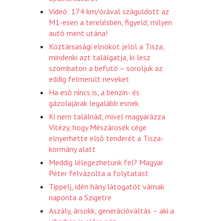
Videó: 174 km/órával száguldott az
M1-esen a terelésben, figyeld, milyen
autó ment utána!
Köztársasági elnököt jelöl a Tisza,
mindenki azt találgatja, ki lesz
szombaton a befutó – soroljuk az
eddig felmerült neveket
Ha eső nincs is, a benzin- és
gázolajárak legalább esnek
Ki nem találnád, mivel magyarázza
Vitézy, hogy Mészárosék cége
elnyerhette első tenderét a Tisza-
kormány alatt
Meddig lélegezhetünk fel? Magyar
Péter felvázolta a folytatást
Tippelj, idén hány látogatót várnak
naponta a Szigetre
Aszály, ársokk, generációváltás – aki a