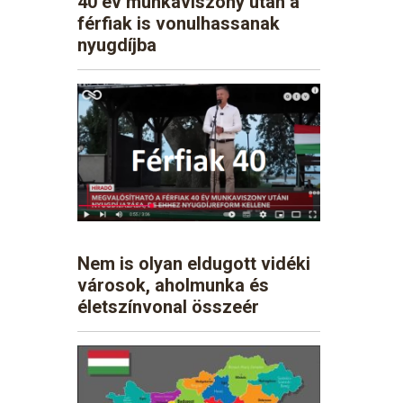
40 év munkaviszony után a
férfiak is vonulhassanak
nyugdíjba
Nem is olyan eldugott vidéki
városok, aholmunka és
életszínvonal összeér