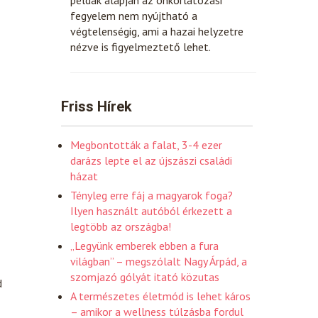
fegyelem nem nyújtható a
végtelenségig, ami a hazai helyzetre
nézve is figyelmeztető lehet.
Friss Hírek
Megbontották a falat, 3-4 ezer
darázs lepte el az újszászi családi
házat
Tényleg erre fáj a magyarok foga?
Ilyen használt autóból érkezett a
legtöbb az országba!
„Legyünk emberek ebben a fura
világban” – megszólalt Nagy Árpád, a
szomjazó gólyát itató közutas
d
A természetes életmód is lehet káros
– amikor a wellness túlzásba fordul