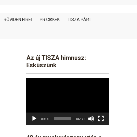
RÖVIDEN HIREI
PR CIKKEK
TISZA PÁRT
Az új TISZA himnusz:
Esküszünk
Video
Player
00:00
06:30