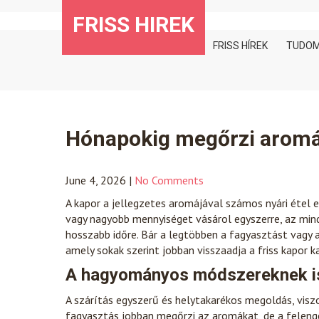
Skip
FRISS HIREK
to
content
FRISS HÍREK
TUDO
Hónapokig megőrzi aromájá
June 4, 2026
|
No Comments
A kapor a jellegzetes aromájával számos nyári étel 
vagy nagyobb mennyiséget vásárol egyszerre, az mind
hosszabb időre. Bár a legtöbben a fagyasztást vagy a
amely sokak szerint jobban visszaadja a friss kapor k
A hagyományos módszereknek is
A szárítás egyszerű és helytakarékos megoldás, viszon
fagyasztás jobban megőrzi az aromákat, de a felenged