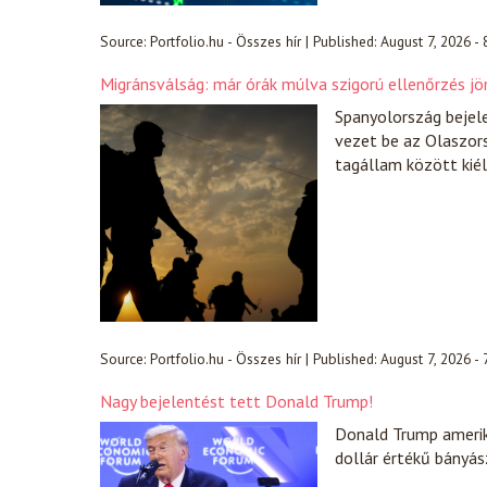
Source:
Portfolio.hu - Összes hír
|
Published:
August 7, 2026 -
Migránsválság: már órák múlva szigorú ellenőrzés jö
Spanyolország bejel
vezet be az Olaszors
tagállam között kiél
Source:
Portfolio.hu - Összes hír
|
Published:
August 7, 2026 -
Nagy bejelentést tett Donald Trump!
Donald Trump amerik
dollár értékű bányász