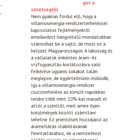
got a
-
sötétségtől
,
Nem gyakran fordul elő, hogy a
villamosenergia-rendszerterheléssel
kapcsolatos fejleményekről
emelkedett hangvételű mondatokban
számolhat be a sajtó, de most ez a
helyzet Magyarországon. A lakosság és
a vállalatok önkéntes áram- és
vízfogyasztás-korlátozásra való
felkérése ugyanis sokakat talán
meglepve, de egyértelműen működik,
így a villamosenergia-rendszer
csúcsterhelése az elmúlt napokban
rendre több mint 10%-kal maradt el
attól a szinttől, mint amire ilyen
körülmények között számítani
lehetne. Ez jelentősen hozzájárul az
áramellátás stabilitásának
fenntartásához, de a nemzetközi
példák alapján az önkorlátozási