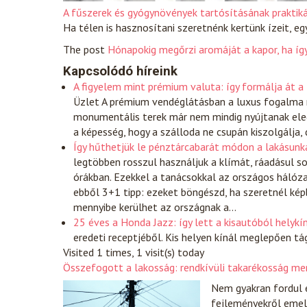
A fűszerek és gyógynövények tartósításának praktiká
Ha télen is hasznosítani szeretnénk kertünk ízeit, egy
The post
Hónapokig megőrzi aromáját a kapor, ha így
Kapcsolódó híreink
A figyelem mint prémium valuta: így formálja át a
Üzlet
A prémium vendéglátásban a luxus fogalma ra
monumentális terek már nem mindig nyújtanak eleg
a képesség, hogy a szálloda ne csupán kiszolgálja,
Így hűthetjük le pénztárcabarát módon a lakásunk
legtöbben rosszul használjuk a klímát, ráadásul s
órákban. Ezekkel a tanácsokkal az országos hálóz
ebből 3+1 tipp: ezeket böngészd, ha szeretnél kép
mennyibe kerülhet az országnak a…
25 éves a Honda Jazz: így lett a kisautóból helykín
eredeti receptjéből. Kis helyen kínál meglepően tá
Visited 1 times, 1 visit(s) today
Összefogott a lakosság: rendkívüli takarékosság m
Nem gyakran fordul e
fejleményekről emel