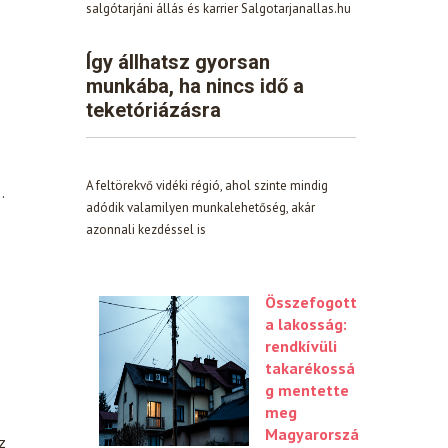
salgótarjáni állás és karrier Salgotarjanallas.hu
Így állhatsz gyorsan
munkába, ha nincs idő a
teketóriázásra
A feltörekvő vidéki régió, ahol szinte mindig
…
adódik valamilyen munkalehetőség, akár
azonnali kezdéssel is
Összefogott
a lakosság:
rendkívüli
takarékossá
g mentette
meg
Magyarorszá
z