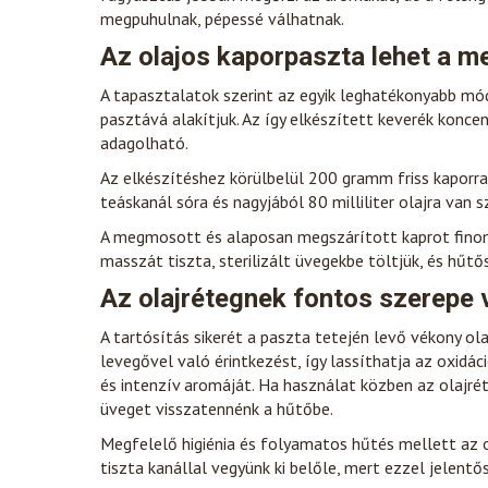
megpuhulnak, pépessé válhatnak.
Az olajos kaporpaszta lehet a m
A tapasztalatok szerint az egyik leghatékonyabb mód
pasztává alakítjuk. Az így elkészített keverék konce
adagolható.
Az elkészítéshez körülbelül 200 gramm friss kaporra
teáskanál sóra és nagyjából 80 milliliter olajra van s
A megmosott és alaposan megszárított kaprot finomr
masszát tiszta, sterilizált üvegekbe töltjük, és hűtő
Az olajrétegnek fontos szerepe 
A tartósítás sikerét a paszta tetején levő vékony ol
levegővel való érintkezést, így lassíthatja az oxidá
és intenzív aromáját. Ha használat közben az olajréte
üveget visszatennénk a hűtőbe.
Megfelelő higiénia és folyamatos hűtés mellett az o
tiszta kanállal vegyünk ki belőle, mert ezzel jelent