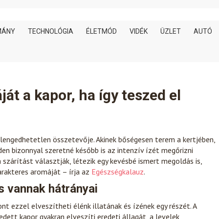
MÁNY
TECHNOLÓGIA
ÉLETMÓD
VIDÉK
ÜZLET
AUTÓ
t a kapor, ha így teszed el
elengedhetetlen összetevője. Akinek bőségesen terem a kertjében,
en bizonnyal szeretné később is az intenzív ízét megőrizni
 szárítást választják, létezik egy kevésbé ismert megoldás is,
arakteres aromáját – írja az
Egészségkalauz
.
 vannak hátrányai
t ezzel elveszítheti élénk illatának és ízének egy részét. A
ett kapor gyakran elveszíti eredeti állagát, a levelek