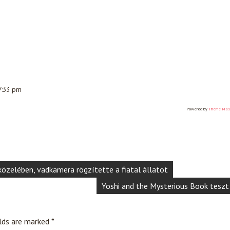
 7:33 pm
Powered by
Theme Mas
özelében, vadkamera rögzítette a fiatal állatot
Yoshi and the Mysterious Book teszt
elds are marked
*