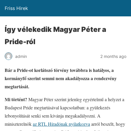
Friss Hirek
Így vélekedik Magyar Péter a
Pride-ról
admin
2 months ago
Bár a Pride-ot korlátozó törvény továbbra is hatályos, a
kormányfő szerint semmi nem akadályozza a rendezvény
megtartását.
Mi történt?
Magyar Péter szerint jelenleg egyértelmű a helyzet a
Budapest Pride megtartásával kapcsolatban: a gyülekezés
lebonyolítását senki sem kívánja megakadályozni. A
miniszterelnök
az RTL Híradónak nyilatkozva
arról beszélt, hogy