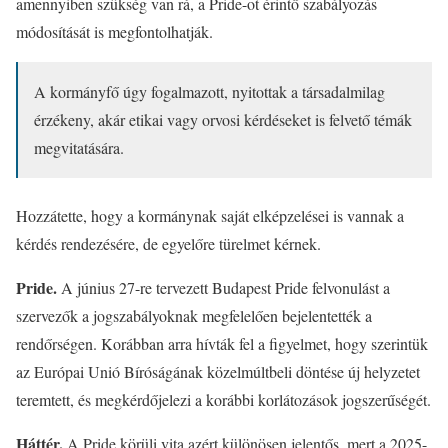
amennyiben szükség van rá, a Pride-ot érintő szabályozás
módosítását is megfontolhatják.
A kormányfő úgy fogalmazott, nyitottak a társadalmilag
érzékeny, akár etikai vagy orvosi kérdéseket is felvető témák
megvitatására.
Hozzátette, hogy a kormánynak saját elképzelései is vannak a
kérdés rendezésére, de egyelőre türelmet kérnek.
Pride.
A június 27-re tervezett Budapest Pride felvonulást a
szervezők a jogszabályoknak megfelelően bejelentették a
rendőrségen. Korábban arra hívták fel a figyelmet, hogy szerintük
az Európai Unió Bíróságának közelmúltbeli döntése új helyzetet
teremtett, és megkérdőjelezi a korábbi korlátozások jogszerűségét.
Háttér.
A Pride körüli vita azért különösen jelentős, mert a 2025-