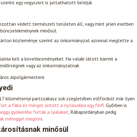
szerint egy vegyszert is juttathatott beléjük
zottan védett természeti területen áll, vagy mint jelen esetben
s bűncselekménynek minősül.
 Márton közleménye szerint az önkormányzat azonnal megtette a
vállalnia kell a következményeket. Ha valaki látott bármit a
 rendőrségnek vagy az önkormányzatnak
áros alpolgármestere.
yedi
 17 kilométernyi partszakasz sok szegletében előfordult már ilyen
fúrt a fába és mérget öntött a nyílásokba egy férfi
. Győrben is
eggy gyökerébe fúrták a lyukakat
, Rábapordányban pedig
tak méreggel megölni
.
árosításnak minősül