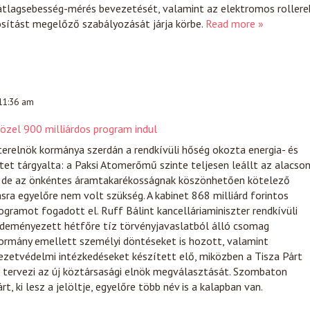
 átlagsebesség-mérés bevezetését, valamint az elektromos rollere
ítást megelőző szabályozását járja körbe.
Read more »
 11:36 am
 közel 900 milliárdos program indul
erelnök kormánya szerdán a rendkívüli hőség okozta energia- és
tet tárgyalta: a Paksi Atomerőmű szinte teljesen leállt az alacso
t, de az önkéntes áramtakarékosságnak köszönhetően kötelező
ra egyelőre nem volt szükség. A kabinet 868 milliárd forintos
rogramot fogadott el. Ruff Bálint kancelláriaminiszter rendkívüli
zdeményezett hétfőre tíz törvényjavaslatból álló csomag
kormány emellett személyi döntéseket is hozott, valamint
ezetvédelmi intézkedéseket készített elő, miközben a Tisza Párt
 tervezi az új köztársasági elnök megválasztását. Szombaton
, ki lesz a jelöltje, egyelőre több név is a kalapban van.