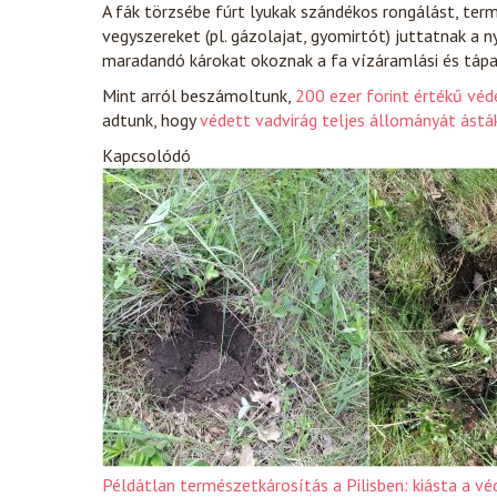
A fák törzsébe fúrt lyukak szándékos rongálást, ter
vegyszereket (pl. gázolajat, gyomirtót) juttatnak a 
maradandó károkat okoznak a fa vízáramlási és tápa
Mint arról beszámoltunk,
200 ezer forint értékű véd
adtunk, hogy
védett vadvirág teljes állományát ásták
Kapcsolódó
Példátlan természetkárosítás a Pilisben: kiásta a véd