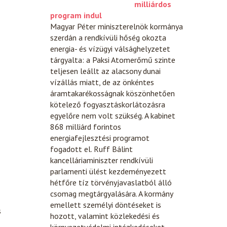
milliárdos
program indul
Magyar Péter miniszterelnök kormánya
szerdán a rendkívüli hőség okozta
energia- és vízügyi válsághelyzetet
tárgyalta: a Paksi Atomerőmű szinte
teljesen leállt az alacsony dunai
vízállás miatt, de az önkéntes
áramtakarékosságnak köszönhetően
kötelező fogyasztáskorlátozásra
egyelőre nem volt szükség. A kabinet
868 milliárd forintos
energiafejlesztési programot
fogadott el. Ruff Bálint
kancelláriaminiszter rendkívüli
parlamenti ülést kezdeményezett
hétfőre tíz törvényjavaslatból álló
csomag megtárgyalására. A kormány
emellett személyi döntéseket is
s
hozott, valamint közlekedési és
környezetvédelmi intézkedéseket