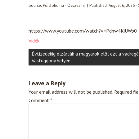
Source:
Portfolio.hu - Összes hír
|
Published:
August 6, 2026 -
https://www.youtube.com/watch?v=Pdnw4KiUWp0
Vidék
Post
Évtizedekig elzárták a magyarok elől ezt a vadreg
navigation
Vasfüggöny helyén
Leave a Reply
Your email address will not be published.
Required fi
Comment
*