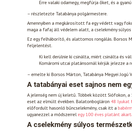
Erre valaki odamegy, megfúrja őket, és a gyanú 
– részletezte Tatabánya polgármestere.
Amennyiben a megkárosított fa egy védett vagy foko
maga a fafaj áll védelem alatt, a cselekmény súlyo
Ez egy felháborító, és alattomos rongálás. Borsos
feljelentést.
Ki kell derülnie ki csinálta, miért csinálta és 
Komáromi utcai platánsornál kérjük jelezze a
– emelte ki Borsos Márton, Tatabánya Megyei Jogú V
A tatabányai eset sajnos nem eg
A jelenség nem új keletű. Többek között Siófokon, a
eset az elmúlt években. Balatonbogláron
48 lyukat 
előfordult hasonló bűncselekmény, csak itt a
babérm
ugyanezzel a módszerrel
egy 100 éves platánt akar
A cselekmény súlyos természetk