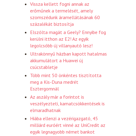
Vissza kellett fogni annak az
erőműnek a termelését, amely
szomszédunk áramellátásának 60
százalékát biztosítja
Elszólta magát a Geely? Ennyibe fog
kerülni itthon az E2! Az egyik
legolcsóbb új villanyautó lesz!
Ultrakönnyű házban kapott hatalmas
akkumulátort a Huawei új
csúcstabletje
Több mint 50 önkéntes tisztította
meg a Kis-Duna medrét
Esztergomnál
Az aszály már a forintot is
veszélyezteti, kamatcsökkentések is
elmaradhatnak
Hiába ellenzi a vezérigazgató, 45
milliárd euróért vinné az UniCredit az
egyik legnagyobb német bankot