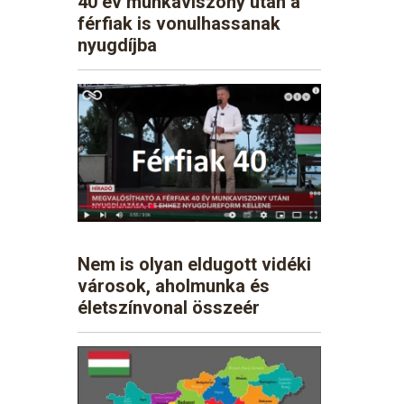
40 év munkaviszony után a
férfiak is vonulhassanak
nyugdíjba
Nem is olyan eldugott vidéki
városok, aholmunka és
életszínvonal összeér