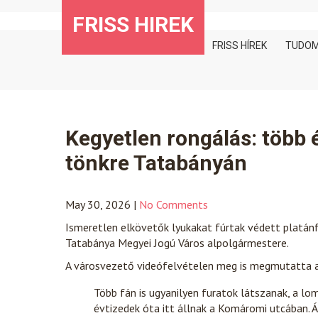
Skip
FRISS HIREK
to
content
FRISS HÍREK
TUDO
Kegyetlen rongálás: több é
tönkre Tatabányán
May 30, 2026
|
No Comments
Ismeretlen elkövetők lyukakat fúrtak védett platá
Tatabánya Megyei Jogú Város alpolgármestere.
A városvezető videófelvételen meg is megmutatta a 
Több fán is ugyanilyen furatok látszanak, a lom
évtizedek óta itt állnak a Komáromi utcában. Á