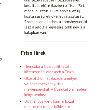
k
készített elő, miközben a Tisza Párt
már augusztus 11-re tervezi az új
köztársasági elnök megválasztását.
Szombaton dönthet a kormánypárt, ki
lesz a jelöltje, egyelőre több név is a
kalapban van.
Friss Hírek
ny
Nemsokára kiderül, kit jelöl
köztársasági elnöknek a Tisza
Okosotthon: Eszközök, amelyek
valóban megkönnyítik a
mindennapokat – Útmutató a modern
kényelemhez
Dolmányos varjú karmai közül
mentették meg a bébividrát