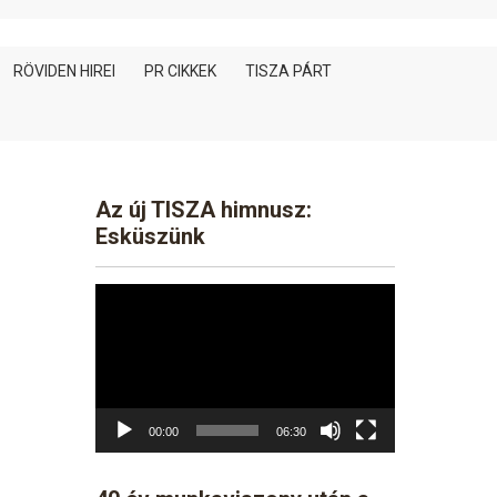
RÖVIDEN HIREI
PR CIKKEK
TISZA PÁRT
Az új TISZA himnusz:
Esküszünk
Video
Player
00:00
06:30