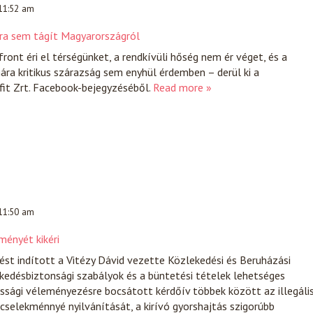
 11:52 am
bbra sem tágít Magyarországról
ront éri el térségünket, a rendkívüli hőség nem ér véget, és a
a kritikus szárazság sem enyhül érdemben – derül ki a
t Zrt. Facebook-bejegyzéséből.
Read more »
 11:50 am
ényét kikéri
st indított a Vitézy Dávid vezette Közlekedési és Beruházási
kedésbiztonsági szabályok és a büntetési tételek lehetséges
kossági véleményezésre bocsátott kérdőív többek között az illegáli
cselekménnyé nyilvánítását, a kirívó gyorshajtás szigorúbb