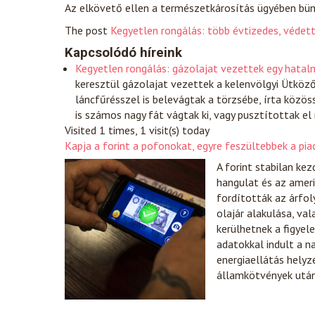
Az elkövető ellen a természetkárosítás ügyében bünte
The post
Kegyetlen rongálás: több évtizedes, védet
Kapcsolódó híreink
Kegyetlen rongálás: gázolajat vezettek egy hatal
keresztül gázolajat vezettek a kelenvölgyi Ütköző
láncfűrésszel is belevágtak a törzsébe, írta közös
is számos nagy fát vágtak ki, vagy pusztítottak el
Visited 1 times, 1 visit(s) today
Kapja a forint a pofonokat, egyre feszültebbek a pia
A forint stabilan ke
hangulat és az ameri
fordították az árfol
olajár alakulása, va
kerülhetnek a figyel
adatokkal indult a n
energiaellátás helyz
államkötvények után