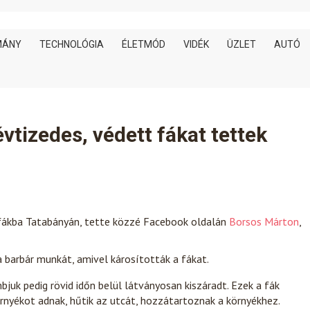
MÁNY
TECHNOLÓGIA
ÉLETMÓD
VIDÉK
ÜZLET
AUTÓ
vtizedes, védett fákat tettek
nfákba Tatabányán, tette közzé Facebook oldalán
Borsos Márton
,
barbár munkát, amivel károsították a fákat.
bjuk pedig rövid időn belül látványosan kiszáradt. Ezek a fák
rnyékot adnak, hűtik az utcát, hozzátartoznak a környékhez.