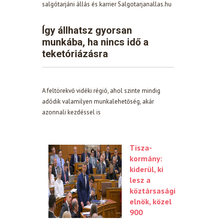
salgótarjáni állás és karrier Salgotarjanallas.hu
Így állhatsz gyorsan
munkába, ha nincs idő a
teketóriázásra
A feltörekvő vidéki régió, ahol szinte mindig
adódik valamilyen munkalehetőség, akár
azonnali kezdéssel is
Tisza-
kormány:
kiderül, ki
lesz a
köztársasági
elnök, közel
900