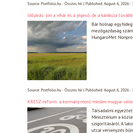
Source:
Portfolio.hu - Összes hír
|
Published:
August 6, 2026 -
Időjárás: jön a vihar és a jégeső, de a kánikula tová
Bár holnap egy hidegf
mezőgazdaság számár
HungaroMet Nonprofi
Source:
Portfolio.hu - Összes hír
|
Published:
August 6, 2026 -
KRESZ-reform: a kormány most minden magyar vélem
Társadalmi egyezteté
Minisztérium a közle
szigorításáról. A la
utcai versenyzés bűn