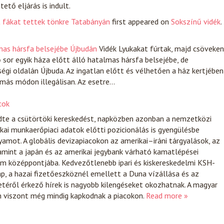
tő eljárás is indult.
t fákat tettek tönkre Tatabányán
first appeared on
Sokszínű vidék
.
mas hársfa belsejébe Újbudán
Vidék
Lyukakat fúrtak, majd csöveken
 sor egyik háza előtt álló hatalmas hársfa belsejébe, de
ségi oldalán Újbuda. Az ingatlan előtt és vélhetően a ház kertjében
 más módon illegálisan. Az esetre…
cok
zdte a csütörtöki kereskedést, napközben azonban a nemzetközi
kai munkaerőpiaci adatok előtti pozicionálás is gyengülésbe
yamot. A globális devizapiacokon az amerikai–iráni tárgyalások, az
lamint a japán és az amerikai jegybank várható kamatlépései
em középpontjába. Kedvezőtlenebb ipari és kiskereskedelmi KSH-
ap, a hazai fizetőeszköznél emellett a Duna vízállása és az
etéről érkező hírek is nagyobb kilengéseket okozhatnak. A magyar
 viszont még mindig kapkodnak a piacokon.
Read more »