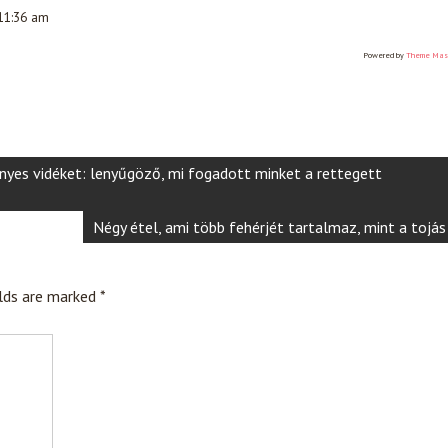
 11:36 am
Powered by
Theme Mas
ényes vidéket: lenyűgöző, mi fogadott minket a rettegett
Négy étel, ami több fehérjét tartalmaz, mint a tojás
elds are marked
*