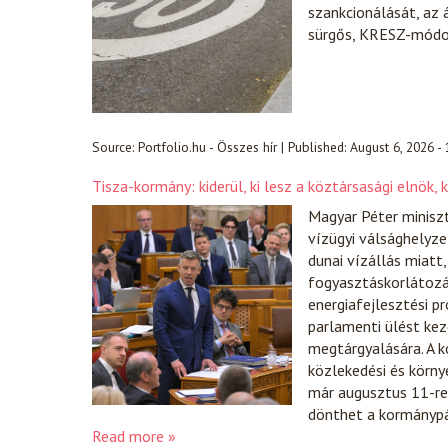
szankcionálását, az
sürgős, KRESZ-módos
Source:
Portfolio.hu - Összes hír
|
Published:
August 6, 2026 -
Tisza-kormány: kiderül, ki lesz a köztársasági elnök,
Magyar Péter miniszt
vízügyi válsághelyze
dunai vízállás miat
fogyasztáskorlátozás
energiafejlesztési p
parlamenti ülést ke
megtárgyalására. A 
közlekedési és körny
már augusztus 11-re
dönthet a kormánypárt
Read more »