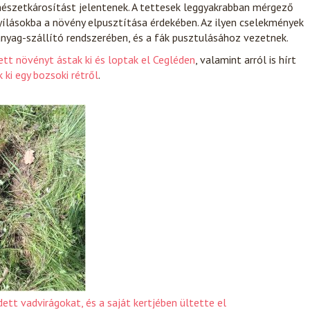
mészetkárosítást jelentenek. A tettesek leggyakrabban mérgező
nyílásokba a növény elpusztítása érdekében. Az ilyen cselekmények
nyag-szállító rendszerében, és a fák pusztulásához vezetnek.
ett növényt ástak ki és loptak el Cegléden
, valamint arról is hírt
 ki egy bozsoki rétről
.
ett vadvirágokat, és a saját kertjében ültette el