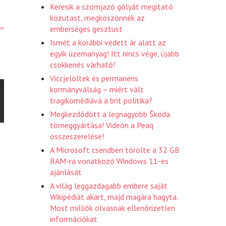
Keresik a szomjazó gólyát megitató
közutast, megköszönnék az
emberséges gesztust
on
Ismét a korábbi védett ár alatt az
egyik üzemanyag! Itt nincs vége, újabb
csökkenés várható!
Viccjelöltek és permanens
kormányválság – miért vált
tragikomédiává a brit politika?
Megkezdődött a legnagyobb Škoda
tömeggyártása! Videón a Peaq
összeszerelése!
A Microsoft csendben törölte a 32 GB
RAM-ra vonatkozó Windows 11-es
ajánlását
A világ leggazdagabb embere saját
Wikipédiát akart, majd magára hagyta.
Most milliók olvasnak ellenőrizetlen
információkat