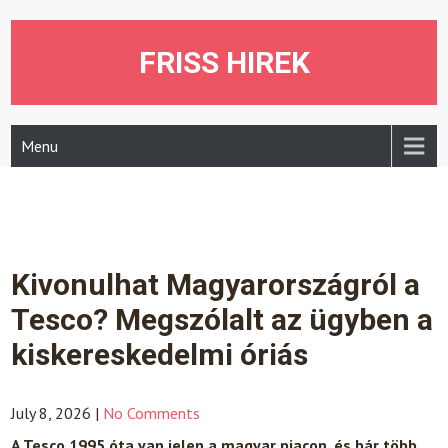
Skip
to
content
FRISS HIREK
Menu
Kivonulhat Magyarországról a
Tesco? Megszólalt az ügyben a
kiskereskedelmi óriás
July 8, 2026
|
No Comments
A Tesco 1995 óta van jelen a magyar piacon, és bár több