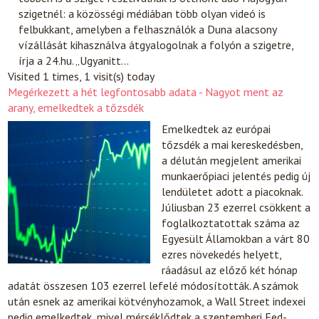
szigetnél: a közösségi médiában több olyan videó is
felbukkant, amelyben a felhasználók a Duna alacsony
vízállását kihasználva átgyalogolnak a folyón a szigetre,
írja a 24.hu. „Ugyanitt…
Visited 1 times, 1 visit(s) today
Megérkezett a hét legfontosabb adata - Nagyot ment az
arany, emelkedtek a tőzsdék
Emelkedtek az európai
tőzsdék a mai kereskedésben,
a délután megjelent amerikai
munkaerőpiaci jelentés pedig új
lendületet adott a piacoknak.
Júliusban 23 ezerrel csökkent a
foglalkoztatottak száma az
Egyesült Államokban a várt 80
ezres növekedés helyett,
ráadásul az előző két hónap
adatát összesen 103 ezerrel lefelé módosították. A számok
után esnek az amerikai kötvényhozamok, a Wall Street indexei
pedig emelkedtek, mivel mérséklődtek a szeptemberi Fed-