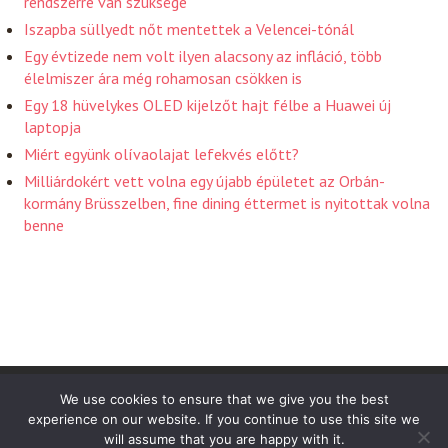
rendszerre van szüksége
Iszapba süllyedt nőt mentettek a Velencei-tónál
Egy évtizede nem volt ilyen alacsony az infláció, több
élelmiszer ára még rohamosan csökken is
Egy 18 hüvelykes OLED kijelzőt hajt félbe a Huawei új
laptopja
Miért együnk olívaolajat lefekvés előtt?
Milliárdokért vett volna egy újabb épületet az Orbán-
kormány Brüsszelben, fine dining éttermet is nyitottak volna
benne
Friss Hirek 2026 . Powered by WordPress
We use cookies to ensure that we give you the best
experience on our website. If you continue to use this site we
will assume that you are happy with it.