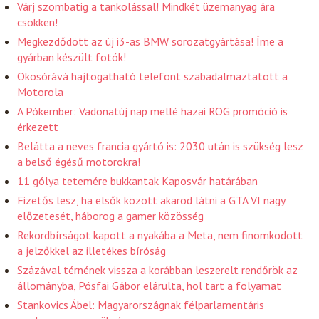
Várj szombatig a tankolással! Mindkét üzemanyag ára
csökken!
Megkezdődött az új i3-as BMW sorozatgyártása! Íme a
gyárban készült fotók!
Okosórává hajtogatható telefont szabadalmaztatott a
Motorola
A Pókember: Vadonatúj nap mellé hazai ROG promóció is
érkezett
Belátta a neves francia gyártó is: 2030 után is szükség lesz
a belső égésű motorokra!
11 gólya tetemére bukkantak Kaposvár határában
Fizetős lesz, ha elsők között akarod látni a GTA VI nagy
előzetesét, háborog a gamer közösség
Rekordbírságot kapott a nyakába a Meta, nem finomkodott
a jelzőkkel az illetékes bíróság
Százával térnének vissza a korábban leszerelt rendőrök az
állományba, Pósfai Gábor elárulta, hol tart a folyamat
Stankovics Ábel: Magyarországnak félparlamentáris