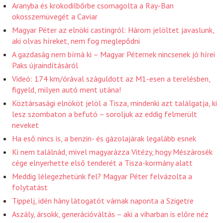
Aranyba és krokodilbőrbe csomagolta a Ray-Ban
okosszemüvegét a Caviar
Magyar Péter az elnöki castingról: Három jelöltet javaslunk,
aki olvas híreket, nem fog meglepődni
A gazdaság nem bírná ki – Magyar Péternek nincsenek jó hírei
Paks újraindításáról
Videó: 174 km/órával száguldott az M1-esen a terelésben,
figyeld, milyen autó ment utána!
Köztársasági elnököt jelöl a Tisza, mindenki azt találgatja, ki
lesz szombaton a befutó – soroljuk az eddig felmerült
neveket
Ha eső nincs is, a benzin- és gázolajárak legalább esnek
Ki nem találnád, mivel magyarázza Vitézy, hogy Mészárosék
cége elnyerhette első tenderét a Tisza-kormány alatt
Meddig lélegezhetünk fel? Magyar Péter felvázolta a
folytatást
Tippelj, idén hány látogatót várnak naponta a Szigetre
Aszály, ársokk, generációváltás – aki a viharban is előre néz