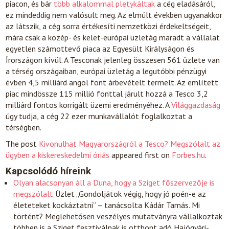
piacon, és bár
több alkalommal pletykáltak
a cég eladásáról,
ez mindeddig nem valósult meg. Az elmúlt években ugyanakkor
az látszik, a cég sorra értékesíti nemzetközi érdekeltségeit,
mára csak a közép- és kelet-európai üzletág maradt a vállalat
egyetlen számottevő piaca az Egyesült Királyságon és
Írországon kívül. A Tesconak jelenleg összesen 561 üzlete van
a térség országaiban, európai üzletág a legutóbbi pénzügyi
évben 4,5 milliárd angol font árbevételt termelt. Az említett
piac mindössze 115 millió fonttal járult hozzá a Tesco 3,2
milliárd fontos korrigált üzemi eredményéhez. A
Világgazdaság
úgy tudja, a cég 22 ezer munkavállalót foglalkoztat a
térségben.
The post
Kivonulhat Magyarországról a Tesco? Megszólalt az
ügyben a kiskereskedelmi óriás
appeared first on
Forbes.hu
.
Kapcsolódó híreink
Olyan alacsonyan áll a Duna, hogy a Sziget főszervezője is
megszólalt
Üzlet
„Gondoljátok végig, hogy jó poén-e az
életeteket kockáztatni” – tanácsolta Kádár Tamás. Mi
történt? Meglehetősen veszélyes mutatványra vállalkoztak
többen is a Sziget fesztiválnak is otthont adó Hajógyári-