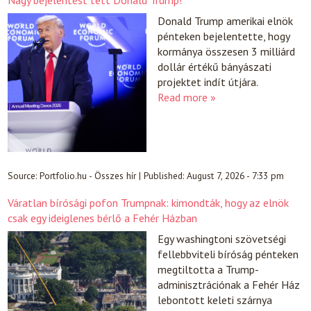
Nagy bejelentést tett Donald Trump!
Donald Trump amerikai elnök
pénteken bejelentette, hogy
kormánya összesen 3 milliárd
dollár értékű bányászati
projektet indít útjára.
Read more »
Source:
Portfolio.hu - Összes hír
|
Published:
August 7, 2026 - 7:33 pm
Váratlan bírósági pofon Trumpnak: kimondták, hogy az elnök
csak egy ideiglenes bérlő a Fehér Házban
Egy washingtoni szövetségi
fellebbviteli bíróság pénteken
megtiltotta a Trump-
adminisztrációnak a Fehér Ház
lebontott keleti szárnya