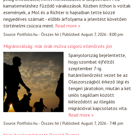
kamatemeléshez fűződő várakozások. Közben itthon is voltak
események, a Mol és a Richter is hajnalban tette közzé
negyedéves számait - előbbi árfolyama a jelentést követően
történelmi csúcsra ment.
Read more »
Source:
Portfolio.hu - Összes hír
|
Published:
August 7, 2026 - 8:00 pm
Migránsválság: már órák múlva szigorú ellenőrzés jön
Spanyolország bejelentette,
hogy szombat éjféltől
szeptember 7-ig
határellenőrzést vezet be az
Olaszországból érkező légi és
tengeri járatokon, miután a két
uniós tagállam között
kiéleződött az illegális
migrációval kapcsolatos vita.
Read more »
Source:
Portfolio.hu - Összes hír
|
Published:
August 7, 2026 - 7:48 pm