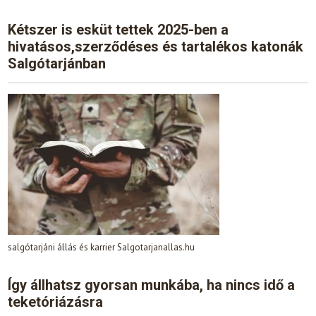
Kétszer is esküt tettek 2025-ben a
hivatásos,szerződéses és tartalékos katonák
Salgótarjánban
salgótarjáni állás és karrier Salgotarjanallas.hu
Így állhatsz gyorsan munkába, ha nincs idő a
teketóriázásra