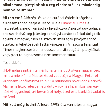
alkalommal pletykáltak a cég eladásáról, ez mindeddig
nem valósult meg.
Mi történt?
A közép- és kelet-európai érdekeltségeinek
eladását fontolgatja a Tesco, írja a
Financial Times
a
helyzetet ismerő forrásokra hivatkozva. A portál úgy tudja, a
brit székhelyű cég jelenleg pénzügyi tanácsadókkal dolgozik
együtt a magyar, cseh és szlovák üzletágak jövőjét érintő
stratégiai lehetőségek feltérképezésén. A Tesco a Financial
Times megkeresésére mindössze annyit reagált: „pletykákat
vagy piaci találgatásokat nem kommentálunk”.
Több ebből
„Hollandia szintjén lennénk, ha lenne 500 olyan magyar cég,
mint a miénk” – a Master Good vezetője a Magyar Péterrel
kirobbant konfliktusról és a 350 milliárdos növekedési tervről
Már nem fikció, élesben elindult – így néz ki, amikor van egy
házi AI-ügynököd, aki bevásárol helyetted és a bankkártyádat is
rábízod
Mit kell még tudni?
A Tesco 1995 óta van jelen a magyar