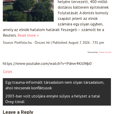
helyére tervezett, 400 millió
dolláros bálterem építésének
folytatását. A döntés komoly
csapást jelent az elnök
számára egy olyan ügyben,
amely az elnöki hatalom határait feszegeti – számolt be a
Reuters.
Read more »
Source:
Portfolio.hu - Összes hír
|
Published:
August 7, 2026 - 7:31 pm
Powered by
Theme Mason
https://www.youtube.com/watch?v=Pdnw4KiUWp0
Üzlet
Post
Egy trauma-informált társadalom nem olyan társadalom,
navigation
ahol nincsenek konfliktusok
2003-ban volt utoljára ennyire súlyos a helyzet a tatai
Öreg-tónál
Leave a Reply