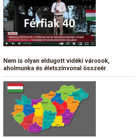
Nem is olyan eldugott vidéki városok,
aholmunka és életszínvonal összeér