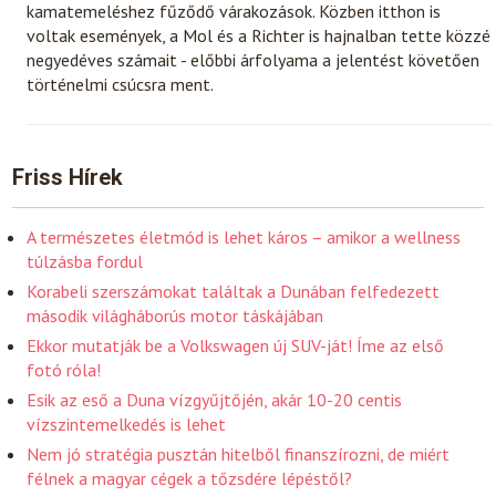
kamatemeléshez fűződő várakozások. Közben itthon is
voltak események, a Mol és a Richter is hajnalban tette közzé
negyedéves számait - előbbi árfolyama a jelentést követően
történelmi csúcsra ment.
Friss Hírek
A természetes életmód is lehet káros – amikor a wellness
túlzásba fordul
Korabeli szerszámokat találtak a Dunában felfedezett
második világháborús motor táskájában
Ekkor mutatják be a Volkswagen új SUV-ját! Íme az első
fotó róla!
Esik az eső a Duna vízgyűjtőjén, akár 10-20 centis
vízszintemelkedés is lehet
Nem jó stratégia pusztán hitelből finanszírozni, de miért
félnek a magyar cégek a tőzsdére lépéstől?