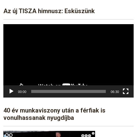
Az új TISZA himnusz: Esküszünk
Video
Player
00:00
06:30
40 év munkaviszony után a férfiak is
vonulhassanak nyugdíjba