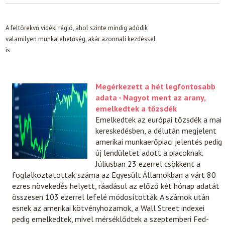
A feltörekvő vidéki régió, ahol szinte mindig adódik
valamilyen munkalehetőség, akár azonnali kezdéssel
is
Megérkezett a hét legfontosabb
adata - Nagyot ment az arany,
emelkedtek a tőzsdék
Emelkedtek az európai tőzsdék a mai
kereskedésben, a délután megjelent
amerikai munkaerőpiaci jelentés pedig
új lendületet adott a piacoknak.
Júliusban 23 ezerrel csökkent a
foglalkoztatottak száma az Egyesült Államokban a várt 80
ezres növekedés helyett, ráadásul az előző két hónap adatát
összesen 103 ezerrel lefelé módosították. A számok után
esnek az amerikai kötvényhozamok, a Wall Street indexei
pedig emelkedtek, mivel mérséklődtek a szeptemberi Fed-