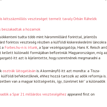
is kétszázmilliós veszteséget termelt tavaly Orbán Ráhelék
 és beszakadtak a hozamok
sökkenteni tudta több mint hárommilliárd forinttal, jelentős
rd forintos veszteség részben a külföldi kiskereskedelmi láncokra
l a
Forbes.hu-n is írtunk
, a Spar vezérigazgatója, Hans K. Reisch arr
ót kellett különadó formájában befizetniük Magyarországon, míg a
igazgató itt azt is kijelentette, hogy szeretnének megmaradni a
ök
osztrák látogatásán
is. A kormányfő itt azt mondta: a Tisza-
külföldi befektetőknek, ehhez hozzá tartozik az adók reformja is.
zetben van a magyar költségvetés, így „türelmet kér” a különadók
nadók a Spar 21 milliárdos veszteségéhez
appeared first on