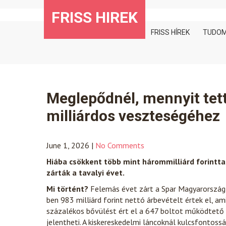
Skip
FRISS HIREK
to
content
FRISS HÍREK
TUDO
Meglepődnél, mennyit tet
milliárdos veszteségéhez
June 1, 2026
|
No Comments
Hiába csökkent több mint hárommilliárd forintta
zárták a tavalyi évet.
Mi történt?
Felemás évet zárt a Spar Magyarország,
ben 983 milliárd forint nettó árbevételt értek el, a
százalékos bővülést ért el a 647 boltot működtető Sp
jelentheti. A kiskereskedelmi láncoknál kulcsfontossá