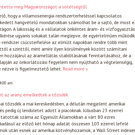
entette meg Magyarországot a sötétségtől
lő, hogy a villamosenergia-rendszerterheléssel kapcsolatos
kedett hangvételű mondatokban számolhat be a sajtó, de most e
ágon. A lakosság és a vállalatok önkéntes áram- és vízfogyasztás
elkérése ugyanis sokakat talán meglepve, de egyértelműen működik
a-rendszer csúcsterhelése az elmúlt napokban rendre több mint
tól a szinttől, mint amire ilyen körülmények között számítani
en hozzájárul az áramellátás stabilitásának fenntartásához, de a
lapján az önkorlátozási fegyelem nem nyújtható a végtelenségig,
e nézve is figyelmeztető lehet.
Read more »
 4:00 am
t az arany, emelkedtek a tőzsdék
ai tőzsdék a mai kereskedésben, a délután megjelent amerikai
és pedig új lendületet adott a piacoknak. Júliusban 23 ezerrel
ztatottak száma az Egyesült Államokban a várt 80 ezres
áadásul az előző két hónap adatát összesen 103 ezerrel lefelé
mok után esnek az amerikai kötvényhozamok, a Wall Street indexei