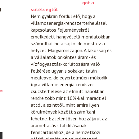
got a
sötétségtől
d
Nem gyakran fordul elő, hogy a
villamosenergia-rendszerterheléssel
kapcsolatos fejleményekről
emelkedett hangvételű mondatokban
számolhat be a sajtó, de most ez a
helyzet Magyarországon. A lakosság és
a vállalatok önkéntes áram- és
vízfogyasztás-korlátozásra való
felkérése ugyanis sokakat talán
meglepve, de egyértelműen működik,
így a villamosenergia-rendszer
csúcsterhelése az elmúlt napokban
on
rendre több mint 10%-kal maradt el
attól a szinttől, mint amire ilyen
körülmények között számítani
lehetne. Ez jelentősen hozzájárul az
áramellátás stabilitásának
fenntartásához, de a nemzetközi
példák alapján az önkorlátozási