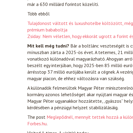
már a 630 milliárd forintot közelíti.
Több ebből
Tulajdonost váltott és luxushotelbe költözött, még
prémium bababoltja
Zsiday: Nem véletlen, hogy ekkorát ugrott a forint
Mit kell még tudni?
Bár a boltlánc veszteségét is c
mínuszban zárta a 2025-ös évet. A tetemes, 21 milliá
vonatkozó különadóval magyarázható. Ahogyan arró
beszélt egy interjúban, hogy 2025-ben 85 millió eur
árrésstop 37 millió eurójába került a cégnek. A vezér
magyar piacon, de ehhez változásra van szükség.
A különadók felmerültek Magyar Péter minisztereln
kormány azonos lehetőséget akar nyújtani magyar és 
Magyar Péter ugyanakkor hozzátette, „gyászos” hely
kérdésében a pénzügyi helyzet stabilizálásáig.
The post
Meglepődnél, mennyit tettek hozzá a külö
Forbes.hu
.