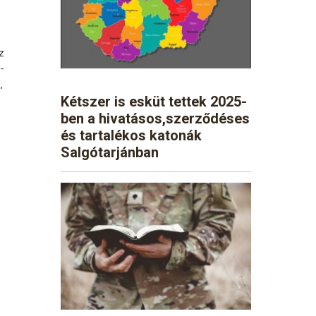
z
-
,
Kétszer is esküt tettek 2025-
ben a hivatásos,szerződéses
és tartalékos katonák
Salgótarjánban