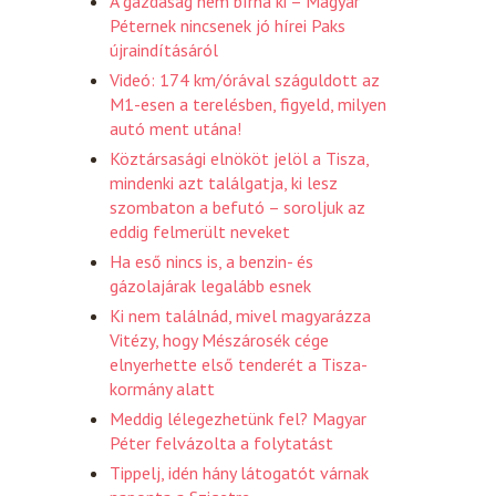
A gazdaság nem bírná ki – Magyar
Péternek nincsenek jó hírei Paks
újraindításáról
Videó: 174 km/órával száguldott az
M1-esen a terelésben, figyeld, milyen
autó ment utána!
Köztársasági elnököt jelöl a Tisza,
mindenki azt találgatja, ki lesz
szombaton a befutó – soroljuk az
eddig felmerült neveket
Ha eső nincs is, a benzin- és
gázolajárak legalább esnek
Ki nem találnád, mivel magyarázza
Vitézy, hogy Mészárosék cége
elnyerhette első tenderét a Tisza-
kormány alatt
Meddig lélegezhetünk fel? Magyar
Péter felvázolta a folytatást
Tippelj, idén hány látogatót várnak