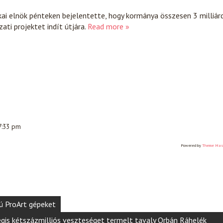
ai elnök pénteken bejelentette, hogy kormánya összesen 3 milliár
ati projektet indít útjára.
Read more »
 7:33 pm
Powered by
Theme Mas
ú ProArt gépeket
gis kétszázmilliós veszteséget termelt tavaly Orbán Ráhelék