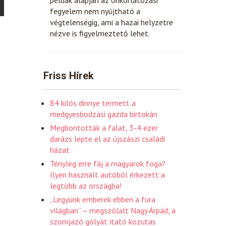
fegyelem nem nyújtható a
végtelenségig, ami a hazai helyzetre
nézve is figyelmeztető lehet.
Friss Hírek
84 kilós dinnye termett a
medgyesbodzási gazda birtokán
Megbontották a falat, 3-4 ezer
darázs lepte el az újszászi családi
házat
Tényleg erre fáj a magyarok foga?
Ilyen használt autóból érkezett a
legtöbb az országba!
„Legyünk emberek ebben a fura
világban” – megszólalt Nagy Árpád, a
szomjazó gólyát itató közutas