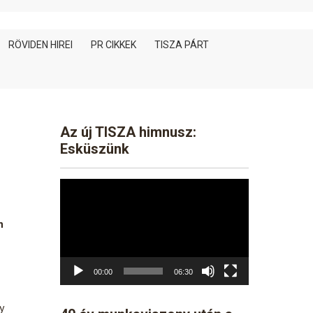
RÖVIDEN HIREI
PR CIKKEK
TISZA PÁRT
Az új TISZA himnusz:
Esküszünk
Video
Player
n
00:00
06:30
y