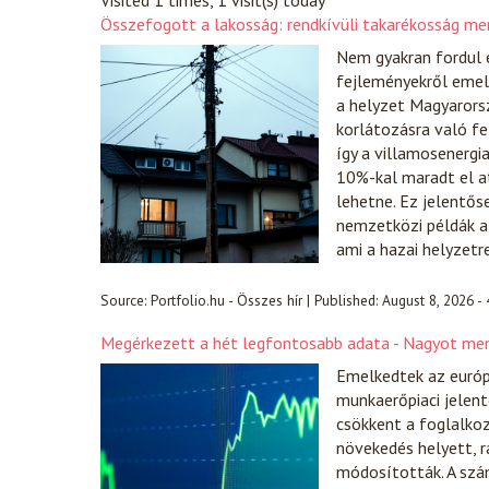
Visited 1 times, 1 visit(s) today
Összefogott a lakosság: rendkívüli takarékosság m
Nem gyakran fordul e
fejleményekről emel
a helyzet Magyarorsz
korlátozásra való f
így a villamosenergi
10%-kal maradt el at
lehetne. Ez jelentős
nemzetközi példák a
ami a hazai helyzetr
Source:
Portfolio.hu - Összes hír
|
Published:
August 8, 2026 -
Megérkezett a hét legfontosabb adata - Nagyot men
Emelkedtek az európ
munkaerőpiaci jelent
csökkent a foglalko
növekedés helyett, r
módosították. A szá