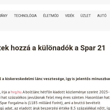
MÁNY
TECHNOLÓGIA
ÉLETMÓD
VIDÉK
ÜZLET
AUTÓ
tek hozzá a különadók a Spar 21
l a kiskereskedelmi lánc vesztesége, így is jelentős mínuszba
 írja a
hvg.hu.
A boltlánc hétfőn kiadott közleménye szerint 2025-
mi hat százalékos javulásnak felel meg éves szinten. Hasonlóan hat
ar forgalma is (1185 milliárd forint), ami a bruttó bevételt
gú adat, az eladott áruk beszerzési értéke 8,5 százalékkal nőtt, íg