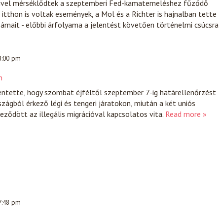
mivel mérséklődtek a szeptemberi Fed-kamatemeléshez fűződő
itthon is voltak események, a Mol és a Richter is hajnalban tette
ámait - előbbi árfolyama a jelentést követően történelmi csúcsra
 8:00 pm
n
entette, hogy szombat éjféltől szeptember 7-ig határellenőrzést
zágból érkező légi és tengeri járatokon, miután a két uniós
eződött az illegális migrációval kapcsolatos vita.
Read more »
 7:48 pm