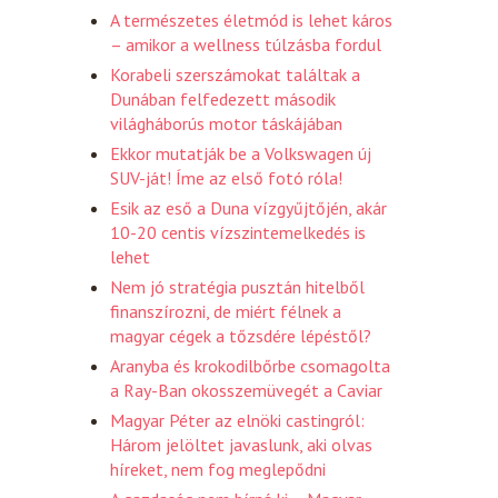
A természetes életmód is lehet káros
– amikor a wellness túlzásba fordul
Korabeli szerszámokat találtak a
Dunában felfedezett második
világháborús motor táskájában
Ekkor mutatják be a Volkswagen új
SUV-ját! Íme az első fotó róla!
Esik az eső a Duna vízgyűjtőjén, akár
10-20 centis vízszintemelkedés is
lehet
Nem jó stratégia pusztán hitelből
finanszírozni, de miért félnek a
magyar cégek a tőzsdére lépéstől?
Aranyba és krokodilbőrbe csomagolta
a Ray-Ban okosszemüvegét a Caviar
Magyar Péter az elnöki castingról:
Három jelöltet javaslunk, aki olvas
híreket, nem fog meglepődni