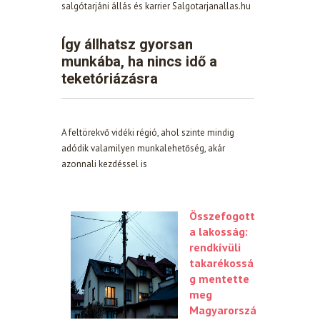
salgótarjáni állás és karrier Salgotarjanallas.hu
Így állhatsz gyorsan
munkába, ha nincs idő a
teketóriázásra
A feltörekvő vidéki régió, ahol szinte mindig
adódik valamilyen munkalehetőség, akár
azonnali kezdéssel is
Összefogott
a lakosság:
rendkívüli
takarékossá
g mentette
meg
Magyarorszá