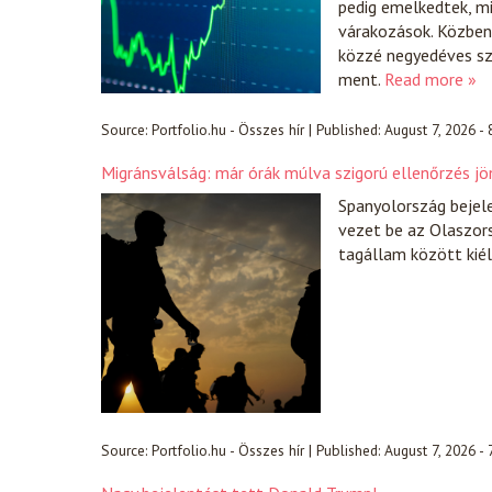
pedig emelkedtek, 
várakozások. Közben 
közzé negyedéves sz
ment.
Read more »
Source:
Portfolio.hu - Összes hír
|
Published:
August 7, 2026 -
Migránsválság: már órák múlva szigorú ellenőrzés jö
Spanyolország bejel
vezet be az Olaszors
tagállam között kiél
Source:
Portfolio.hu - Összes hír
|
Published:
August 7, 2026 -