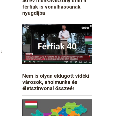
40 év munkaviszony után a
férfiak is vonulhassanak
nyugdíjba
ól
z
Nem is olyan eldugott vidéki
városok, aholmunka és
életszínvonal összeér