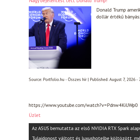
Nagy bejelentést tett Donald Trump!
Donald Trump amerik
dollár értékű bányász
Source:
Portfolio.hu - Összes hír
|
Published:
August 7, 2026 -
https://www.youtube.com/watch?v=Pdnw4KiUWp0
Üzlet
Post
Az ASUS bemutatta az első NVIDIA RTX Spark alap
navigation
Tulajdonost váltott és luxushotelbe költözött, mé