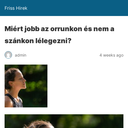
Friss Hirek
Miért jobb az orrunkon és nem a
szánkon lélegezni?
admin
4 weeks ago