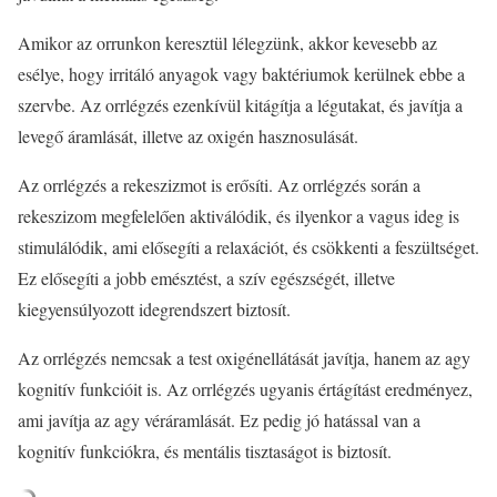
Amikor az orrunkon keresztül lélegzünk, akkor kevesebb az
esélye, hogy irritáló anyagok vagy baktériumok kerülnek ebbe a
szervbe. Az orrlégzés ezenkívül kitágítja a légutakat, és javítja a
levegő áramlását, illetve az oxigén hasznosulását.
Az orrlégzés a rekeszizmot is erősíti. Az orrlégzés során a
rekeszizom megfelelően aktiválódik, és ilyenkor a vagus ideg is
stimulálódik, ami elősegíti a relaxációt, és csökkenti a feszültséget.
Ez elősegíti a jobb emésztést, a szív egészségét, illetve
kiegyensúlyozott idegrendszert biztosít.
Az orrlégzés nemcsak a test oxigénellátását javítja, hanem az agy
kognitív funkcióit is. Az orrlégzés ugyanis értágítást eredményez,
ami javítja az agy véráramlását. Ez pedig jó hatással van a
kognitív funkciókra, és mentális tisztaságot is biztosít.