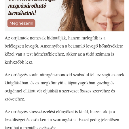
Az orrjáratok nemcsak hidratálják, hanem melegítik is a
belélegzett levegőt. Amennyiben a beáramló levegő hőmérséklete
közel van a test hőmérsékletéhez, akkor az a tüdő számára is
kedvezőbb lesz.
Az orrlégzés során nitrogén-monoxid szabadul fel, ez segít az erek
kitágításában, és ez megkönnyíti a tápanyagokban gazdag és
oxigénnel ellátott vér eljutását a szervezet összes szervéhez és
szövetéhez.
Az orrlégzés stresszkezelési előnyöket is kínál, hiszen oldja a
feszültséget és csökkenti a szorongást is. Ezzel pedig jelentősen
javulhat a mentális egészség.