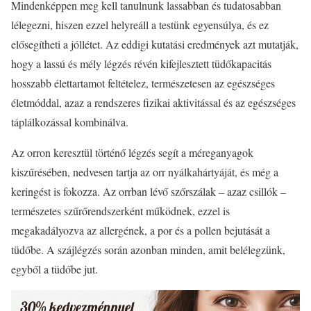
Mindenképpen meg kell tanulnunk lassabban és tudatosabban
lélegezni, hiszen ezzel helyreáll a testünk egyensúlya, és ez
elősegítheti a jóllétet. Az eddigi kutatási eredmények azt mutatják,
hogy a lassú és mély légzés révén kifejlesztett tüdőkapacitás
hosszabb élettartamot feltételez, természetesen az egészséges
életmóddal, azaz a rendszeres fizikai aktivitással és az egészséges
táplálkozással kombinálva.
Az orron keresztül történő légzés segít a méreganyagok
kiszűrésében, nedvesen tartja az orr nyálkahártyáját, és még a
keringést is fokozza. Az orrban lévő szőrszálak – azaz csillók –
természetes szűrőrendszerként működnek, ezzel is
megakadályozva az allergének, a por és a pollen bejutását a
tüdőbe. A szájlégzés során azonban minden, amit belélegzünk,
egyből a tüdőbe jut.