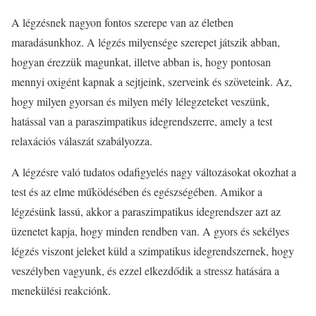
A légzésnek nagyon fontos szerepe van az életben
maradásunkhoz. A légzés milyensége szerepet játszik abban,
hogyan érezzük magunkat, illetve abban is, hogy pontosan
mennyi oxigént kapnak a sejtjeink, szerveink és szöveteink. Az,
hogy milyen gyorsan és milyen mély lélegzeteket veszünk,
hatással van a paraszimpatikus idegrendszerre, amely a test
relaxációs válaszát szabályozza.
A légzésre való tudatos odafigyelés nagy változásokat okozhat a
test és az elme működésében és egészségében. Amikor a
légzésünk lassú, akkor a paraszimpatikus idegrendszer azt az
üzenetet kapja, hogy minden rendben van. A gyors és sekélyes
légzés viszont jeleket küld a szimpatikus idegrendszernek, hogy
veszélyben vagyunk, és ezzel elkezdődik a stressz hatására a
menekülési reakciónk.