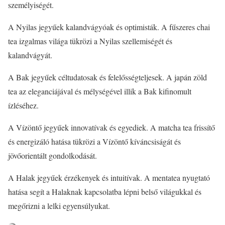
személyiségét.
A Nyilas jegyűek kalandvágyóak és optimisták. A fűszeres chai
tea izgalmas világa tükrözi a Nyilas szellemiségét és
kalandvágyát.
A Bak jegyűek céltudatosak és felelősségteljesek. A japán zöld
tea az eleganciájával és mélységével illik a Bak kifinomult
ízléséhez.
A Vízöntő jegyűek innovatívak és egyediek. A matcha tea frissítő
és energizáló hatása tükrözi a Vízöntő kíváncsiságát és
jövőorientált gondolkodását.
A Halak jegyűek érzékenyek és intuitívak. A mentatea nyugtató
hatása segít a Halaknak kapcsolatba lépni belső világukkal és
megőrizni a lelki egyensúlyukat.