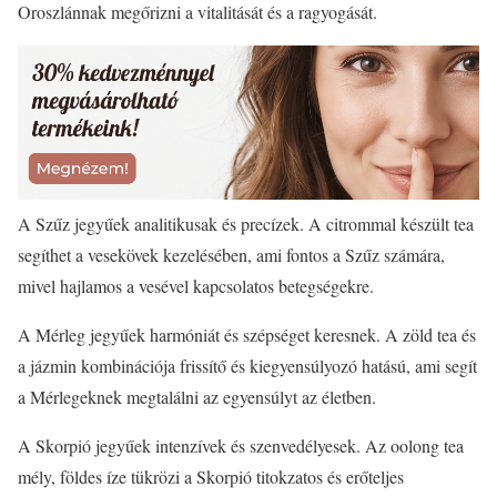
Oroszlánnak megőrizni a vitalitását és a ragyogását.
A Szűz jegyűek analitikusak és precízek. A citrommal készült tea
segíthet a vesekövek kezelésében, ami fontos a Szűz számára,
mivel hajlamos a vesével kapcsolatos betegségekre.
A Mérleg jegyűek harmóniát és szépséget keresnek. A zöld tea és
a jázmin kombinációja frissítő és kiegyensúlyozó hatású, ami segít
a Mérlegeknek megtalálni az egyensúlyt az életben.
A Skorpió jegyűek intenzívek és szenvedélyesek. Az oolong tea
mély, földes íze tükrözi a Skorpió titokzatos és erőteljes