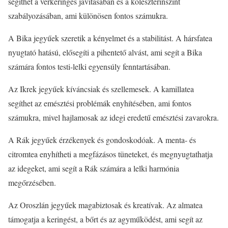
segíthet a vérkeringés javításában és a koleszterinszint
szabályozásában, ami különösen fontos számukra.
A Bika jegyűek szeretik a kényelmet és a stabilitást. A hársfatea
nyugtató hatású, elősegíti a pihentető alvást, ami segít a Bika
számára fontos testi-lelki egyensúly fenntartásában.
Az Ikrek jegyűek kíváncsiak és szellemesek. A kamillatea
segíthet az emésztési problémák enyhítésében, ami fontos
számukra, mivel hajlamosak az idegi eredetű emésztési zavarokra.
A Rák jegyűek érzékenyek és gondoskodóak. A menta- és
citromtea enyhítheti a megfázásos tüneteket, és megnyugtathatja
az idegeket, ami segít a Rák számára a lelki harmónia
megőrzésében.
Az Oroszlán jegyűek magabiztosak és kreatívak. Az almatea
támogatja a keringést, a bőrt és az agyműködést, ami segít az