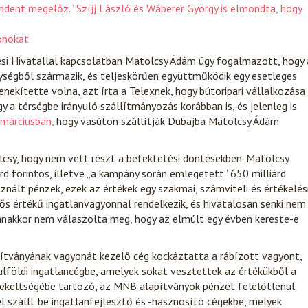
indent megelőz.” Szíjj László és Wáberer György is elmondta, hogy
onokat
si Hivatallal kapcsolatban Matolcsy Ádám úgy fogalmazott, hogy 
ységből származik, és teljeskörűen együttműködik egy esetleges
ekítette volna, azt írta a Telexnek, hogy bútoripari vállalkozása
gy a térségbe irányuló szállítmányozás korábban is, és jelenleg is
 márciusban,
hogy vasúton szállítják Dubajba Matolcsy Ádám
csy, hogy nem vett részt a befektetési döntésekben. Matolcsy
d forintos, illetve „a kampány során emlegetett” 650 milliárd
nált pénzek, ezek az értékek egy szakmai, számviteli és értékelés
ős értékű ingatlanvagyonnal rendelkezik, és hivatalosan senki nem
yanakkor nem válaszolta meg, hogy az elmúlt egy évben kereste-e
ítványának vagyonát kezelő cég kockáztatta a rábízott vagyont,
ülföldi ingatlancégbe, amelyek sokat vesztettek az értékükből a
rdekeltségébe tartozó, az MNB alapítványok pénzét felelőtlenül
l szállt be ingatlanfejlesztő és -hasznosító cégekbe, melyek