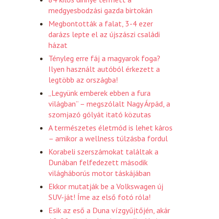
medgyesbodzási gazda birtokán
Megbontották a falat, 3-4 ezer
darázs lepte el az újszászi családi
házat
Tényleg erre fáj a magyarok foga?
Ilyen használt autóból érkezett a
legtöbb az országba!
„Legyünk emberek ebben a fura
világban” – megszólalt Nagy Árpád, a
szomjazó gólyát itató közutas
A természetes életmód is lehet káros
– amikor a wellness túlzásba fordul
Korabeli szerszámokat találtak a
Dunában felfedezett második
világháborús motor táskájában
Ekkor mutatják be a Volkswagen új
SUV-ját! Íme az első fotó róla!
Esik az eső a Duna vízgyűjtőjén, akár