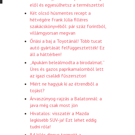
elől és egyesülhetsz a természettel
Két olcsó húsmentes recept a
hétvégére Frank Júlia filléres
szakácskönyvéből: pár száz forintból,
villámgyorsan megvan
Óriási a baj a Toyotánál! Több tucat
autó gyártását felfüggesztették! Ez
áll a háttérben!
„Apukám beleálmodta a birodalmat.”
Üres és gazos paprikamalomból lett
az igazi családi fűszersztori
Miért ne hagyjuk ki az étrendből a
tojást?
Árvaszúnyog-rajzás a Balatonnál: a
java még csak most jön
Hivatalos: visszatér a Mazda
legkisebb SUV-ja! Ezt lehet eddig
tudni róla!
84 kilós dinnye termett a