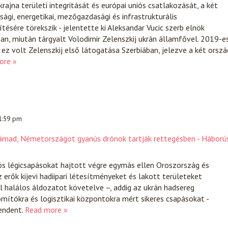
rajna területi integritását és európai uniós csatlakozását, a két
sági, energetikai, mezőgazdasági és infrastrukturális
ésére törekszik - jelentette ki Aleksandar Vucic szerb elnök
n, miután tárgyalt Volodimir Zelenszkij ukrán államfővel. 2019-e
 ez volt Zelenszkij első látogatása Szerbiában, jelezve a két orszá
ore »
 1:59 pm
támad, Németországot gyanús drónok tartják rettegésben - Háború
ös légicsapásokat hajtott végre egymás ellen Oroszország és
 erők kijevi hadiipari létesítményeket és lakott területeket
l halálos áldozatot követelve –, addig az ukrán hadsereg
omítókra és logisztikai központokra mért sikeres csapásokat -
endent.
Read more »