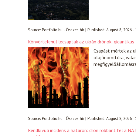
Source:
Portfolio.hu - Összes hír
|
Published:
August 8, 2026 -
Könyörtelenül lecsaptak az ukrán drónok: gigantikus
Csapást mértek az ukr
olajfinomítóra, vala
megfigyelőállomásra
Source:
Portfolio.hu - Összes hír
|
Published:
August 8, 2026 -
Rendkívüli incidens a határon: drón robbant fel a N