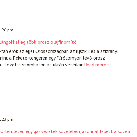
 1:26 pm
 lángokkal ég több orosz olajfinomító
án erők az éjjel Oroszországban az iljszkiji és a szizranyi
mint a Fekete-tengeren egy fúrótornyon lévő orosz
 - közölte szombaton az ukrán vezérkar.
Read more »
 1:23 pm
ATO területén egy gázvezeték közelében, azonnal lépett a közeli