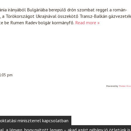
nia irányából Bulgáriába berepülő drón szombat reggel a román-
t, a Törökországot Ukrajnával összekötő Transz-Balkán gázvezeté
tte be Rumen Radev bolgár kormányfő.
Read more »
 1:05 pm
Powered by
Theme Mas
oktatási miniszterrel kapcsolatban
l, a lényeg, hogy nyitott legyen – akad azért néhány jó ötletünk is