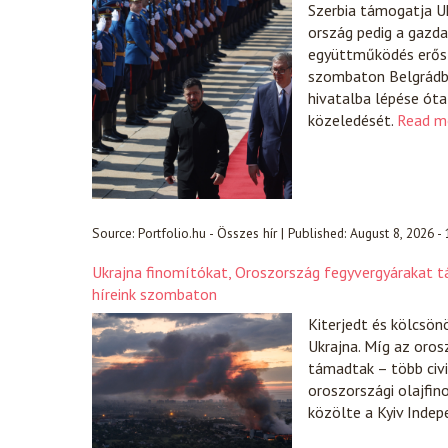
Szerbia támogatja Uk
ország pedig a gazda
együttműködés erősít
szombaton Belgrádba
hivatalba lépése óta
közeledését.
Read m
Source:
Portfolio.hu - Összes hír
|
Published:
August 8, 2026 -
Ukrajna finomítókat, Oroszország fegyvergyárakat 
híreink szombaton
Kiterjedt és kölcsön
Ukrajna. Míg az orosz
támadtak – több civi
oroszországi olajfin
közölte a Kyiv Indep