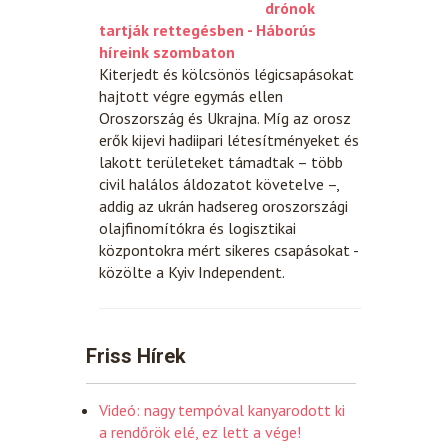
drónok
tartják rettegésben - Háborús
híreink szombaton
Kiterjedt és kölcsönös légicsapásokat
hajtott végre egymás ellen
Oroszország és Ukrajna. Míg az orosz
erők kijevi hadiipari létesítményeket és
lakott területeket támadtak – több
civil halálos áldozatot követelve –,
addig az ukrán hadsereg oroszországi
olajfinomítókra és logisztikai
központokra mért sikeres csapásokat -
közölte a Kyiv Independent.
Friss Hírek
Videó: nagy tempóval kanyarodott ki
a rendőrök elé, ez lett a vége!