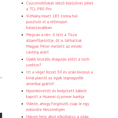
Csúcsmobilokat idéző kijelzővel jöhet
a TCL P80 Pro
k
Vízhiány miatt 185 tonna hal
pusztult el a rétimajori
halastavakban
Megvan a név: ő lett a Tisza
államfőjelöltje, őt is láthattuk
Magyar Péter mellett az elnöki
casting alatt
Újabb brutális drágulás előtt a tech
szektor?
Itt a vége! Közel 30 év után kivonul a
kínai piacról az egyik legnagyobb
on
amerikai gyártó!
Nyomkövetőt és beépített kábelt
kapott a Huawei új power bankja
Videón, ahogy forgószél csap le egy
esküvőre Neszmélyen
Három hely, ahol elbújhatsz a világ