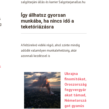
salgótarjáni állás és karrier Salgotarjanallas.hu
Így állhatsz gyorsan
s
munkába, ha nincs idő a
g
teketóriázásra
A feltörekvő vidéki régió, ahol szinte mindig
adódik valamilyen munkalehetőség, akár
azonnali kezdéssel is
s
Ukrajna
finomítókat,
Oroszország
fegyvergyár
akat támad,
Németorszá
got gyanús