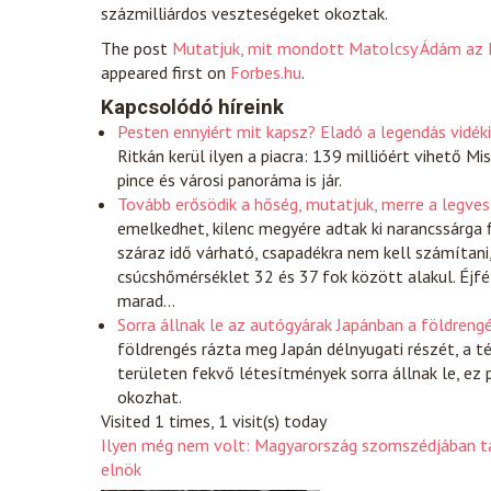
százmilliárdos veszteségeket okoztak.
The post
Mutatjuk, mit mondott Matolcsy Ádám az M
appeared first on
Forbes.hu
.
Kapcsolódó híreink
Pesten ennyiért mit kapsz? Eladó a legendás vidék
Ritkán kerül ilyen a piacra: 139 millióért vihető 
pince és városi panoráma is jár.
Tovább erősödik a hőség, mutatjuk, merre a legve
emelkedhet, kilenc megyére adtak ki narancssárga
száraz idő várható, csapadékra nem kell számítani,
csúcshőmérséklet 32 és 37 fok között alakul. Éjfé
marad…
Sorra állnak le az autógyárak Japánban a földreng
földrengés rázta meg Japán délnyugati részét, a t
területen fekvő létesítmények sorra állnak le, ez p
okozhat.
Visited 1 times, 1 visit(s) today
Ilyen még nem volt: Magyarország szomszédjában tár
elnök