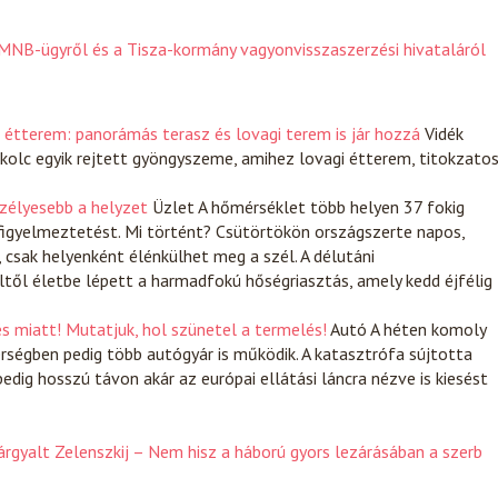
NB-ügyről és a Tisza-kormány vagyonvisszaszerzési hivataláról
i étterem: panorámás terasz és lovagi terem is jár hozzá
Vidék
Miskolc egyik rejtett gyöngyszeme, amihez lovagi étterem, titokzato
szélyesebb a helyzet
Üzlet
A hőmérséklet több helyen 37 fokig
 figyelmeztetést. Mi történt? Csütörtökön országszerte napos,
 csak helyenként élénkülhet meg a szél. A délutáni
ltől életbe lépett a harmadfokú hőségriasztás, amely kedd éjfélig
és miatt! Mutatjuk, hol szünetel a termelés!
Autó
A héten komoly
érségben pedig több autógyár is működik. A katasztrófa sújtotta
edig hosszú távon akár az európai ellátási láncra nézve is kiesést
gyalt Zelenszkij – Nem hisz a háború gyors lezárásában a szerb