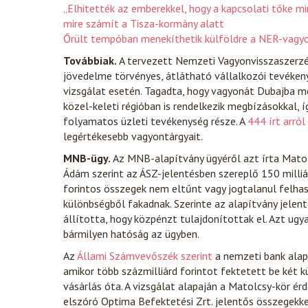
„Elhitették az emberekkel, hogy a kapcsolati tőke m
mire számít a Tisza-kormány alatt
Őrült tempóban menekíthetik külföldre a NER-vagy
Továbbiak.
A tervezett Nemzeti Vagyonvisszaszerzé
jövedelme törvényes, átlátható vállalkozói tevéken
vizsgálat esetén. Tagadta, hogy vagyonát Dubajba men
közel-keleti régióban is rendelkezik megbízásokkal, í
folyamatos üzleti tevékenység része. A
444 írt arról
legértékesebb vagyontárgyait.
MNB-ügy.
Az MNB-alapítvány ügyéről azt írta Matol
Ádám szerint az ÁSZ-jelentésben szereplő 150 milliár
forintos összegek nem eltűnt vagy jogtalanul felhasz
különbségből fakadnak. Szerinte az alapítvány jelent
állította, hogy közpénzt tulajdonítottak el. Azt ug
bármilyen hatóság az ügyben.
Az
Állami Számvevőszék szerint
a nemzeti bank alap
amikor több százmilliárd forintot fektetett be két k
vásárlás óta. A vizsgálat alapaján a Matolcsy-kör é
elszóró Optima Befektetési Zrt. jelentős összegekke