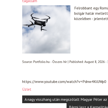
tagállam
Felrobbant egy Romá
bolgár határ mellet
közelében - jelente
Source:
Portfolio.hu - Összes hír
|
Published:
August 8, 2026 -
https://www.youtube.com/watch?v=Pdnw4KiUWp0
Üzlet
Post
A nagy visszhang után megszólalt Magyar Péter az 
navigation
Bármi lesz a Karmelitáva