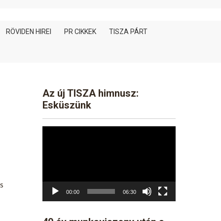
RÖVIDEN HIREI
PR CIKKEK
TISZA PÁRT
Az új TISZA himnusz:
Esküszünk
Video
Player
s
00:00
06:30