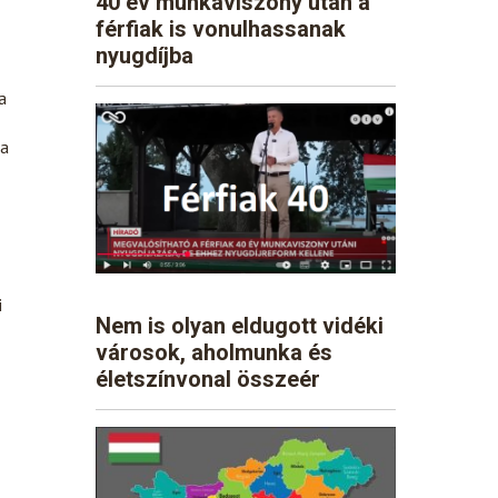
40 év munkaviszony után a
férfiak is vonulhassanak
nyugdíjba
a
 a
i
Nem is olyan eldugott vidéki
városok, aholmunka és
életszínvonal összeér