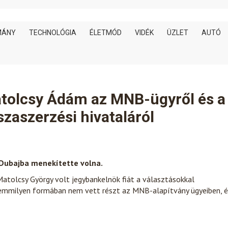
MÁNY
TECHNOLÓGIA
ÉLETMÓD
VIDÉK
ÜZLET
AUTÓ
tolcsy Ádám az MNB-ügyről és a
zaszerzési hivataláról
 Dubajba menekítette volna.
tolcsy György volt jegybankelnök fiát a választásokkal
semmilyen formában nem vett részt az MNB-alapítvány ügyeiben, é