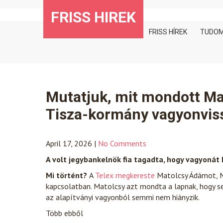
Skip
FRISS HIREK
to
content
FRISS HÍREK
TUDO
Mutatjuk, mit mondott Ma
Tisza-kormány vagyonviss
April 17, 2026
|
No Comments
A volt jegybankelnök fia tagadta, hogy vagyonát
Mi történt?
A
Telex megkereste
Matolcsy Ádámot, Ma
kapcsolatban. Matolcsy azt mondta a lapnak, hogy 
az alapítványi vagyonból semmi nem hiányzik.
Több ebből